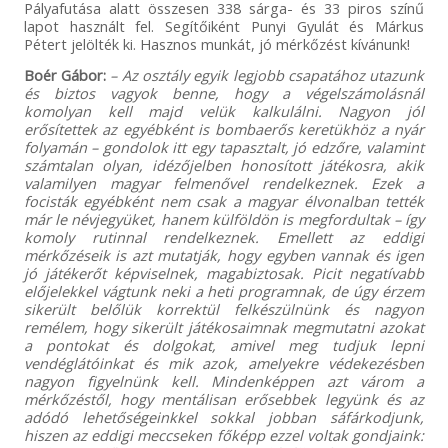
Pályafutása alatt összesen 338 sárga- és 33 piros színű
lapot használt fel. Segítőiként Punyi Gyulát és Márkus
Pétert jelölték ki. Hasznos munkát, jó mérkőzést kívánunk!
Boér Gábor:
– Az osztály egyik legjobb csapatához utazunk
és biztos vagyok benne, hogy a végelszámolásnál
komolyan kell majd velük kalkulálni. Nagyon jól
erősítettek az egyébként is bombaerős keretükhöz a nyár
folyamán – gondolok itt egy tapasztalt, jó edzőre, valamint
számtalan olyan, idézőjelben honosított játékosra, akik
valamilyen magyar felmenővel rendelkeznek. Ezek a
focisták egyébként nem csak a magyar élvonalban tették
már le névjegyüket, hanem külföldön is megfordultak – így
komoly rutinnal rendelkeznek. Emellett az eddigi
mérkőzéseik is azt mutatják, hogy egyben vannak és igen
jó játékerőt képviselnek, magabiztosak. Picit negatívabb
előjelekkel vágtunk neki a heti programnak, de úgy érzem
sikerült belőlük korrektül felkészülnünk és nagyon
remélem, hogy sikerült játékosaimnak megmutatni azokat
a pontokat és dolgokat, amivel meg tudjuk lepni
vendéglátóinkat és mik azok, amelyekre védekezésben
nagyon figyelnünk kell. Mindenképpen azt várom a
mérkőzéstől, hogy mentálisan erősebbek legyünk és az
adódó lehetőségeinkkel sokkal jobban sáfárkodjunk,
hiszen az eddigi meccseken főképp ezzel voltak gondjaink: