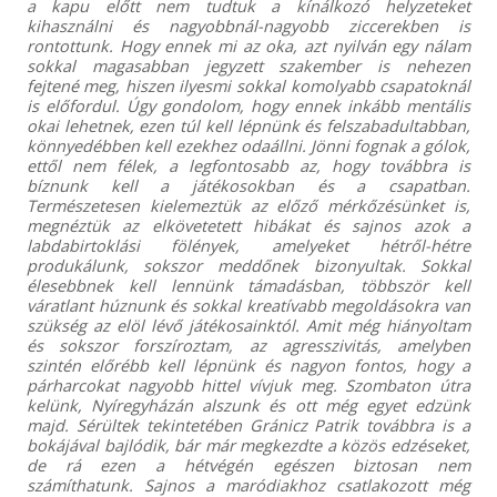
a kapu előtt nem tudtuk a kínálkozó helyzeteket
kihasználni és nagyobbnál-nagyobb ziccerekben is
rontottunk. Hogy ennek mi az oka, azt nyilván egy nálam
sokkal magasabban jegyzett szakember is nehezen
fejtené meg, hiszen ilyesmi sokkal komolyabb csapatoknál
is előfordul. Úgy gondolom, hogy ennek inkább mentális
okai lehetnek, ezen túl kell lépnünk és felszabadultabban,
könnyedébben kell ezekhez odaállni. Jönni fognak a gólok,
ettől nem félek, a legfontosabb az, hogy továbbra is
bíznunk kell a játékosokban és a csapatban.
Természetesen kielemeztük az előző mérkőzésünket is,
megnéztük az elkövetetett hibákat és sajnos azok a
labdabirtoklási fölények, amelyeket hétről-hétre
produkálunk, sokszor meddőnek bizonyultak. Sokkal
élesebbnek kell lennünk támadásban, többször kell
váratlant húznunk és sokkal kreatívabb megoldásokra van
szükség az elöl lévő játékosainktól. Amit még hiányoltam
és sokszor forszíroztam, az agresszivitás, amelyben
szintén előrébb kell lépnünk és nagyon fontos, hogy a
párharcokat nagyobb hittel vívjuk meg. Szombaton útra
kelünk, Nyíregyházán alszunk és ott még egyet edzünk
majd. Sérültek tekintetében Gránicz Patrik továbbra is a
bokájával bajlódik, bár már megkezdte a közös edzéseket,
de rá ezen a hétvégén egészen biztosan nem
számíthatunk. Sajnos a maródiakhoz csatlakozott még