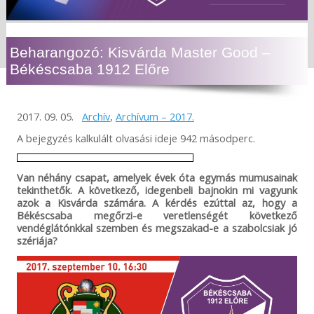
Beharangozó: Kisvárda Master Good –
Békéscsaba 1912 Előre
2017. 09. 05.
Archív
,
Archívum – 2017.
A bejegyzés kalkulált olvasási ideje 942 másodperc.
Van néhány csapat, amelyek évek óta egymás mumusainak
tekinthetők. A következő, idegenbeli bajnokin mi vagyunk
azok a Kisvárda számára. A kérdés ezúttal az, hogy a
Békéscsaba megőrzi-e veretlenségét következő
vendéglátónkkal szemben és megszakad-e a szabolcsiak jó
szériája?