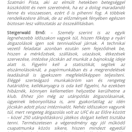
Szatmári Pista, aki az elmúlt hetekben betegséggel
küszködött és nem szeretnénk, ha ez a dolog maradandó
lenne és visszaessen, ezért ő is pihenni fog. A többiek
rendelkezésre állnak, de az előzmények fényében egészen
biztosan lesz változtatás az összeállításban.
Steigerwald Ernő:
– Személy szerint is az egyik
legnehezebb időszakon vagyok túl, hiszen főképp a nyári
átigazolások igen sok tennivalóval járnak. A technikai
vezető feladatai azonban ezután sem fejeződnek be,
hiszen a mérkőzések, szállások, utazások, étkezések
szervezése, intézése jócskán ad munkát a bajnokság ideje
alatt is. Figyelni kell a statisztikát, segítek az
elszámolásoknál, a papírmunkában és a megrendelések
leadásánál is igyekszem megfelelőképpen teljesíteni.
Eléggé szerteágazó munkaköröm van és rengeteg
határidőre, kellékanyagra is oda kell figyelni, ha ezekben
hibáznék, könnyen kellemetlen helyzetbe kerülhetne a
klub. Ehhez jön még az utánpótlás átigazolásainak,
ügyeinek lebonyolítása is, ami gyakorlatilag az idén
jócskán adott plusz intéznivalót. Nehéz időszakon vagyunk
túl, mert rengeteg átigazolás volt az UFC és az Előre között
– közel 250 utánpótláskorú játékos dolgait kellett tisztába
tenni. Természetesen a végeredmény egy jól működő
csapatmunka közös sikere, hiszen mindezt egyedül