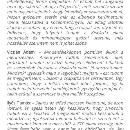
lehetetlenség lenne megoldani. Az elmúlt hét rangadója
nem úgy sikerült, ahogy elképzeltük, amit személy szerint
én is nagyon sajnálok. Nagy lehetőséget szalasztottunk el,
hiszen győzelem esetén már az élbolyba kerülhettünk
volna, leszakadva a középmezőnytől. Az eddig látottak
alapján azonban úgy érzem, hogy a csapat van olyan jó és
ütőképes, hogy folytatni tudjuk a Kisvárda elleni
tendenciát és mindenképpen győzni utazunk, más
hozzáállás szerintem nem is jöhet szóba.
Viczián Ádám:
– Mindenféleképpen pozitívan állunk a
mérkőzéshez. Amennyire tudtuk kielemeztük őket,
próbálunk tanulni az előző hétvégén elkövetett hibákból
és szeretnénk folytatni a Kisvárda elleni jó sorozatunkat.
Mindenki igyekszik majd a legjobbját nyújtani – ezt tudom
és megígérhetem -, bízom a csapatban és társaimban. Úgy
gondolom, hogy a feltárt hibákat lehet javítani, így ki
tudjuk majd használni vendéglátónk gyengébb pontjait és
talán ezúttal a szerencse is újra mellénk szegődik.
Ilyés Tamás:
– Sajnos az előző meccsen kikaptunk, de azon
voltunk és egész héten úgy készültünk, hogy orvosolni
tudjuk ezt a kisiklást. A megszokott módon készültünk a
mérkőzésre, igyekszünk mindent beleadni és szeretnénk a
maximumot kihozni a meccsből. A ZTE elleni vereség után
kicsit feszültebb volt a hangulat az öltözőben, de úgy