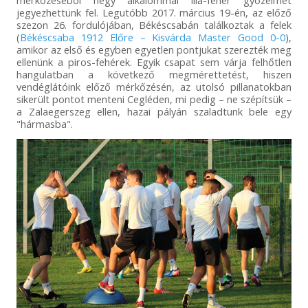
mérkőzéséből négy alkalommal lila-fehér győzelmet
jegyezhettünk fel. Legutóbb 2017. március 19-én, az előző
szezon 26. fordulójában, Békéscsabán találkoztak a felek
(
Békéscsaba 1912 Előre – Kisvárda Master Good 0-0
),
amikor az első és egyben egyetlen pontjukat szerezték meg
ellenünk a piros-fehérek. Egyik csapat sem várja felhőtlen
hangulatban a következő megmérettetést, hiszen
vendéglátóink előző mérkőzésén, az utolsó pillanatokban
sikerült pontot menteni Cegléden, mi pedig – ne szépítsük –
a Zalaegerszeg ellen, hazai pályán szaladtunk bele egy
"hármasba".