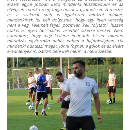
érzem egyre jobban kezd mindenki felszabadulni és az
elvégzett munka meg fogja hozni a gyümölcsét. A mester
és a szakmai stáb is igyekezett felrázni minket,
mindenkinek fel kell dolgoznia, hogy egy ilyen vereség
nem a vég. Felemelt fejjel, pozitívan kell folytatni, hiszen
csakis az ilyen hozzáállás vezethet sikerre minket. Nem
gondolom, hogy meg kellene ijednünk, hiszen minden
mérkőzés egyformán nehéz ebben a bajnokságban. Ha
mindenki odateszi magát, jönni fognak a gólok és az elvárt
eredmények is, bátran bele kell menni a mérkőzésbe.