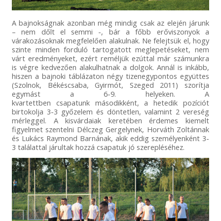
A bajnokságnak azonban még mindig csak az elején járunk
– nem dőlt el semmi -, bár a főbb erőviszonyok a
várakozásoknak megfelelően alakulnak. Ne felejtsük el, hogy
szinte minden forduló tartogatott meglepetéseket, nem
várt eredményeket, ezért reméljük ezúttal már számunkra
is végre kedvezően alakulhatnak a dolgok. Annál is inkább,
hiszen a bajnoki táblázaton négy tizenegypontos együttes
(Szolnok, Békéscsaba, Gyirmót, Szeged 2011) szorítja
egymást a 6-9. helyeken. A
kvartettben csapatunk másodikként, a hetedik pozíciót
birtokolja 3-3 győzelem és döntetlen, valamint 2 vereség
mérleggel. A kisvárdaiak keretében érdemes kiemelt
figyelmet szentelni Délczeg Gergelynek, Horváth Zoltánnak
és Lukács Raymond Barnának, akik eddig személyenként 3-
3 találattal járultak hozzá csapatuk jó szerepléséhez.