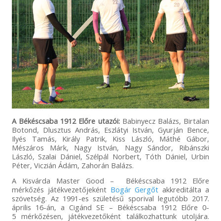
A Békéscsaba 1912 Előre utazói:
Babinyecz Balázs, Birtalan
Botond, Dlusztus András, Eszlátyi István, Gyurján Bence,
Ilyés Tamás, Király Patrik, Kiss László, Máthé Gábor,
Mészáros Márk, Nagy István, Nagy Sándor, Ribánszki
László, Szalai Dániel, Szélpál Norbert, Tóth Dániel, Urbin
Péter, Viczián Ádám, Zahorán Balázs.
A Kisvárda Master Good – Békéscsaba 1912 Előre
mérkőzés játékvezetőjeként
Bogár Gergőt
akkreditálta a
szövetség. Az 1991-es születésű sporival legutóbb 2017.
április 16-án, a Cigánd SE – Békéscsaba 1912 Előre 0-
5 mérkőzésen, játékvezetőként találkozhattunk utoljára.