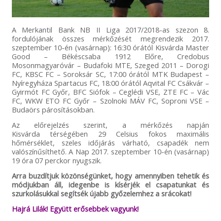
A Merkantil Bank NB II Liga 2017/2018-as szezon 8.
fordulójának összes mérkőzését megrendezik 2017.
szeptember 10-én (vasárnap): 16:30 órától Kisvárda Master
Good – Békéscsaba 1912 Előre, Credobus
Mosonmagyaróvár – Budafoki MTE, Szeged 2011 – Dorogi
FC, KBSC FC – Soroksár SC, 17:00 órától MTK Budapest –
Nyíregyháza Spartacus FC, 18:00 órától Aqvital FC Csákvár –
Gyirmót FC Győr, BFC Siófok – Ceglédi VSE, ZTE FC – Vác
FC, WKW ETO FC Győr – Szolnoki MÁV FC, Soproni VSE –
Budaörs párosításokban.
Az előrejelzés szerint, a mérkőzés napján
Kisvárda térségében 29 Celsius fokos maximális
hőmérséklet, szeles időjárás várható, csapadék nem
valószínűsíthető. A Nap 2017. szeptember 10-én (vasárnap)
19 óra 07 perckor nyugszik.
Arra buzdítjuk közönségünket, hogy amennyiben tehetik és
módjukban áll, idegenbe is kísérjék el csapatunkat és
szurkolásukkal segítsék újabb győzelemhez a srácokat!
Hajrá Lilák! Együtt erősebbek vagyunk!