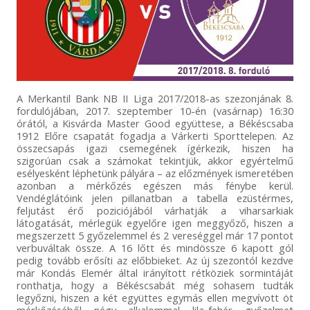
A Merkantil Bank NB II Liga 2017/2018-as szezonjának 8.
fordulójában, 2017. szeptember 10-én (vasárnap) 16:30
órától, a Kisvárda Master Good együttese, a Békéscsaba
1912 Előre csapatát fogadja a Várkerti Sporttelepen. Az
összecsapás igazi csemegének ígérkezik, hiszen ha
szigorúan csak a számokat tekintjük, akkor egyértelmű
esélyesként léphetünk pályára – az előzmények ismeretében
azonban a mérkőzés egészen más fénybe kerül.
Vendéglátóink jelen pillanatban a tabella ezüstérmes,
feljutást érő poziciójából várhatják a viharsarkiak
látogatását, mérlegük egyelőre igen meggyőző, hiszen a
megszerzett 5 győzelemmel és 2 vereséggel már 17 pontot
verbuváltak össze. A 16 lőtt és mindössze 6 kapott gól
pedig tovább erősíti az előbbieket. Az új szezontól kezdve
már Kondás Elemér által irányított rétköziek sormintáját
ronthatja, hogy a Békéscsabát még sohasem tudták
legyőzni, hiszen a két együttes egymás ellen megvívott öt