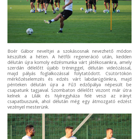
Boér Gábor neveltjei a szokásosnak nevezhető módon
készültek a héten. A hétfői regeneráció után, kedden
délután újra komoly edzésmunka várt játékosainkra, amely
szerdán délelőtt újabb tréninggel, délután videózással,
majd pályás foglalkozással folytatódott. Csütörtökön
mérkőzéselemzés és edzés várt labdarúgóinkra, majd
pénteken délután újra a Fű3 edzőpálya népesült be
csapatunk tagjaival. Szombaton délelőtt viszont már útra
kelnek a Lilák és Nyíregyháza felé veszi az irányt
csapatbuszunk, ahol délután még egy átmozgató edzést
vezényel mesterünk.