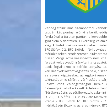
Vendéglátóink más szempontból vannak
csupán két pontnyi előnyt sikerült eddi
fordulóval a Balaton-partiak is kevesebbe
győzelem, 5 döntetlen, 13 vereség, valamin
elég. A Siófok idei szezonját nehéz minős
BFC Siófok 0-2, BFC Siófok – Nyíregyháza
mérkőzéseken rendszeresen alulmaradtak.
hiszen Varga Attila vezetőedző nem volt
feladat volt egyedül irányítani a csapato
Zsolt foglalkozott a Siófoki Bányász S
körülmények között vághattak neki, hiszen
az egyéni képzéseket, az egykori remek 
tekintetében is ráfért a vérfrissítés a s
Balázs Zsolt Zalaegerszegről, Benke
Balmazújvárosból érkezett. A felkészülésü
(Törökország) is edzőtáboroztak, valamint
FC 2-0, BFC Siófok – FC ViON Zlate Moravce
Vranje – BFC Siófok 1-1, BFC Siófok – R
mérkőzésén jöttek is az eredmények: ETO