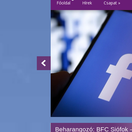
Főoldal
Hírek
Csapat
»
Beharangozó: BFC Siófok 