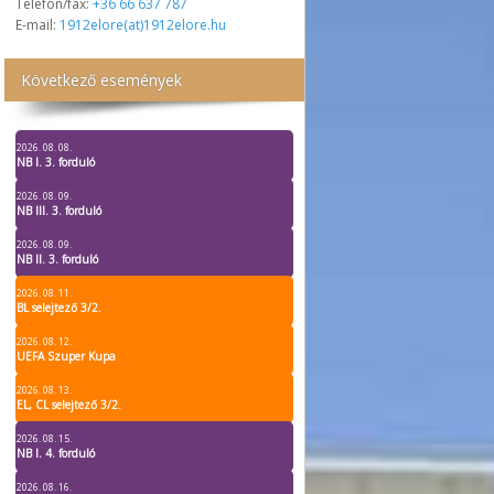
Telefon/fax:
+36 66 637 787
E-mail:
1912elore(at)1912elore.hu
Következő események
2026. 08. 08.
NB I. 3. forduló
2026. 08. 09.
NB III. 3. forduló
2026. 08. 09.
NB II. 3. forduló
2026. 08. 11.
BL selejtező 3/2.
2026. 08. 12.
UEFA Szuper Kupa
2026. 08. 13.
EL, CL selejtező 3/2.
2026. 08. 15.
NB I. 4. forduló
2026. 08. 16.