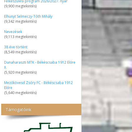
Felkészülési program 2026/2027. nyár
(9,900 megtekintés)
Elhunyt Selmeczy-Tóth Mihály
(9,342 megtekintés)
Nevezések
(9,113 megtekintés)
38 éve történt
(8,549 megtekintés)
Dunaharaszti MTK - Békéscsaba 1912 Előre
II.
(5,920 megtekintés)
Mezőkövesd Zsóry FC - Békéscsaba 1912
Előre
(5,640 megtekintés)
Támogatóink