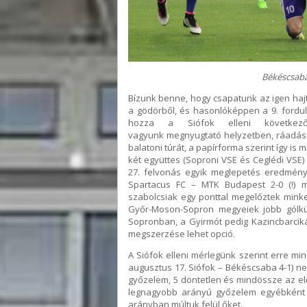
Békéscsaba 
Bízunk benne, hogy csapatunk az igen hajt
a gödörből, és hasonlóképpen a 9. fordu
hozza a Siófok elleni következ
vagyunk megnyugtató helyzetben, ráadásul
balatoni túrát, a papírforma szerint így is
két együttes (Soproni VSE és Ceglédi VSE) 
27. felvonás egyik meglepetés eredménye
Spartacus FC – MTK Budapest 2-0 (!) 
szabolcsiak egy ponttal megelőztek minke
Győr-Moson-Sopron megyeiek jobb gólkülö
Sopronban, a Gyirmót pedig Kazincbarciká
megszerzése lehet opció.
A Siófok elleni mérlegünk szerint erre m
augusztus 17. Siófok – Békéscsaba 4-1) nem
győzelem, 5 döntetlen és mindössze az elő
legnagyobb arányú győzelem egyébkén
arányban múltuk felül őket.