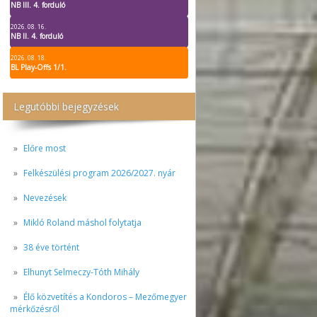
NB III. 4. forduló
2026. 08. 16.
NB II. 4. forduló
2026. 08. 18.
BL Play-Offs 1/1.
Legutóbbi bejegyzések
Előre most
Felkészülési program 2026/2027. nyár
Nevezések
Mikló Roland máshol folytatja
38 éve történt
Elhunyt Selmeczy-Tóth Mihály
Élő közvetítés a Kondoros – Mezőmegyer
mérkőzésről