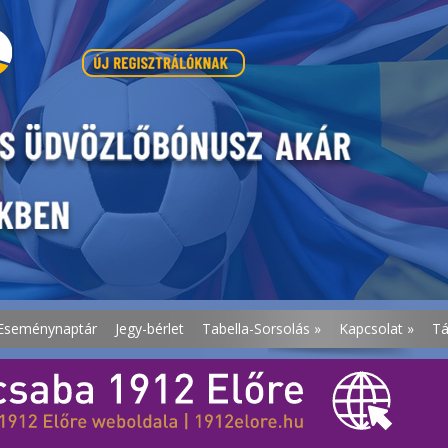
Eseménynaptár
Jegy-bérlet
Tabella-Sorsolás
»
Kapcsolat
»
T