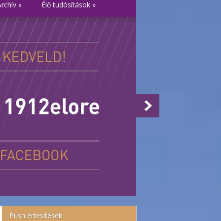
Archív
»
Élő tudósítások
»
Push értesítések