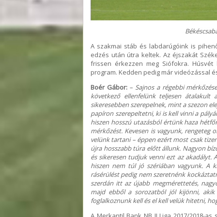
Békéscsaba 
A szakmai stáb és labdarúgóink is pihen
edzés után útra keltek. Az éjszakát Szék
frissen érkezzen meg Siófokra. Húsvét h
program. Kedden pedig már videózással é
Boér Gábor:
– Sajnos a régebbi mérkőzése
következő ellenfelünk teljesen átalakult 
sikeresebben szerepelnek, mint a szezon ele
papíron szerepeltetni, ki is kell vinni a pál
hiszen hosszú utazásból értünk haza hétfő
mérkőzést. Kevesen is vagyunk, rengeteg o
velünk tartani – éppen ezért most csak tizen
újra hosszabb túra előtt állunk. Nagyon bí
és sikeresen tudjuk venni ezt az akadályt. 
hiszen nem túl jó szériában vagyunk. A k
rásérülést pedig nem szeretnénk kockáztatn
szerdán itt az újabb megmérettetés, nagy
majd ebből a sorozatból jól kijönni, aki
foglalkoznunk kell és el kell velük hitetni, h
A Merkantil Bank NB II Liga 2017/2018-a