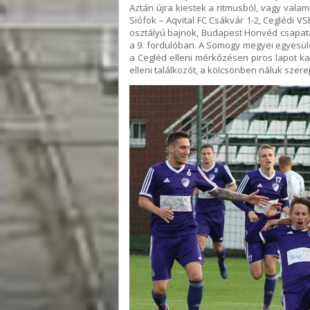
Aztán újra kiestek a ritmusból, vagy valam
Siófok – Aqvital FC Csákvár 1-2, Ceglédi V
osztályú bajnok, Budapest Honvéd csapatá
a 9. fordulóban. A Somogy megyei egyesü
a Cegléd elleni mérkőzésen piros lapot ka
elleni találkozót, a kölcsönben náluk szer