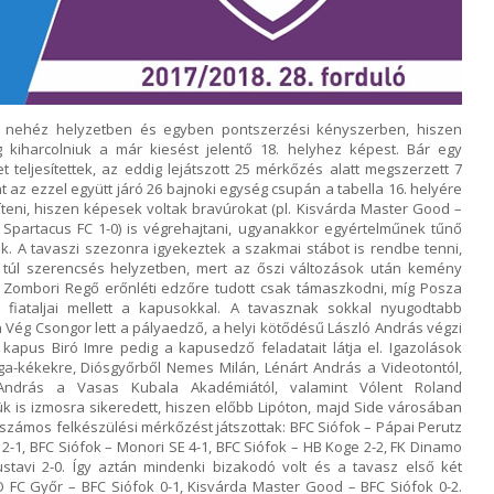
 nehéz helyzetben és egyben pontszerzési kényszerben, hiszen
g kiharcolniuk a már kiesést jelentő 18. helyhez képest. Bár egy
t teljesítettek, az eddig lejátszott 25 mérkőzés alatt megszerzett 7
t az ezzel együtt járó 26 bajnoki egység csupán a tabella 16. helyére
íteni, hiszen képesek voltak bravúrokat (pl. Kisvárda Master Good –
 Spartacus FC 1-0) is végrehajtani, ugyanakkor egyértelműnek tűnő
 A tavaszi szezonra igyekeztek a szakmai stábot is rendbe tenni,
 túl szerencsés helyzetben, mert az őszi változások után kemény
t. Zombori Regő erőnléti edzőre tudott csak támaszkodni, míg Posza
E fiataljai mellett a kapusokkal. A tavasznak sokkal nyugodtabb
 Vég Csongor lett a pályaedző, a helyi kötődésű László András végzi
kapus Biró Imre pedig a kapusedző feladatait látja el. Igazolások
árga-kékekre, Diósgyőrből Nemes Milán, Lénárt András a Videotontól,
 András a Vasas Kubala Akadémiától, valamint Vólent Roland
k is izmosra sikeredett, hiszen előbb Lipóton, majd Side városában
 számos felkészülési mérkőzést játszottak: BFC Siófok – Pápai Perutz
 2-1, BFC Siófok – Monori SE 4-1, BFC Siófok – HB Koge 2-2, FK Dinamo
ustavi 2-0. Így aztán mindenki bizakodó volt és a tavasz első két
 FC Győr – BFC Siófok 0-1, Kisvárda Master Good – BFC Siófok 0-2.