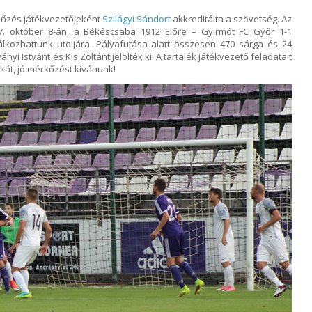
kőzés játékvezetőjeként
Szilágyi Sándort
akkreditálta a szövetség. Az
17. október 8-án, a Békéscsaba 1912 Előre – Gyirmót FC Győr 1-1
álkozhattunk utoljára. Pályafutása alatt összesen 470 sárga és 24
ányi Istvánt és Kis Zoltánt jelölték ki. A tartalék játékvezető feladatait
kát, jó mérkőzést kívánunk!