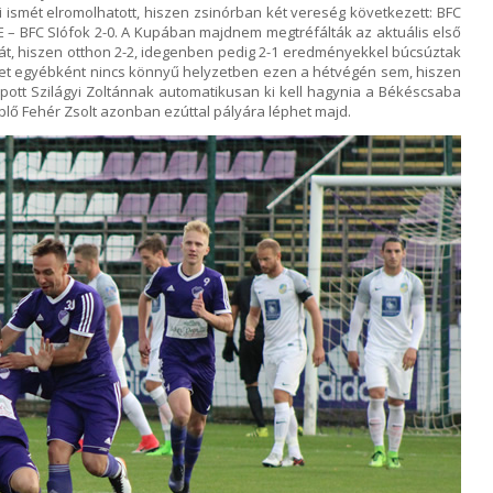
i ismét elromolhatott, hiszen zsinórban két vereség következett: BFC
SE – BFC SIófok 2-0. A Kupában majdnem megtréfálták az aktuális első
t, hiszen otthon 2-2, idegenben pedig 2-1 eredményekkel búcsúztak
let egyébként nincs könnyű helyzetben ezen a hétvégén sem, hiszen
pott Szilágyi Zoltánnak automatikusan ki kell hagynia a Békéscsaba
eplő Fehér Zsolt azonban ezúttal pályára léphet majd.