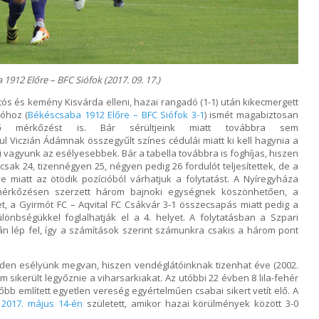
1912 Előre – BFC Siófok (2017. 09. 17.)
ós és kemény Kisvárda elleni, hazai rangadó (1-1) után kikecmergett
lóhoz (
Békéscsaba 1912 Előre – BFC Siófok 3-1
) ismét magabiztosan
ő mérkőzést is. Bár sérültjeink miatt továbbra sem
 Viczián Ádámnak összegyűlt színes cédulái miatt ki kell hagynia a
 mi vagyunk az esélyesebbek. Bár a tabella továbbra is foghíjas, hiszen
csak 24, tizennégyen 25, négyen pedig 26 fordulót teljesítettek, de a
 miatt az ötödik pozícióból várhatjuk a folytatást. A Nyíregyháza
mérkőzésen szerzett három bajnoki egységnek köszönhetően, a
t, a Gyirmót FC – Aqvital FC Csákvár 3-1 összecsapás miatt pedig a
nbségükkel foglalhatják el a 4. helyet. A folytatásban a Szpari
n lép fel, így a számítások szerint számunkra csakis a három pont
inden esélyünk megvan, hiszen vendéglátóinknak tizenhat éve (2002.
 sikerült legyőznie a viharsarkiakat. Az utóbbi 22 évben 8 lila-fehér
bb említett egyetlen vereség egyértelműen csabai sikert vetít elő. A
t
2017. május 14-én
született, amikor hazai körülmények között 3-0