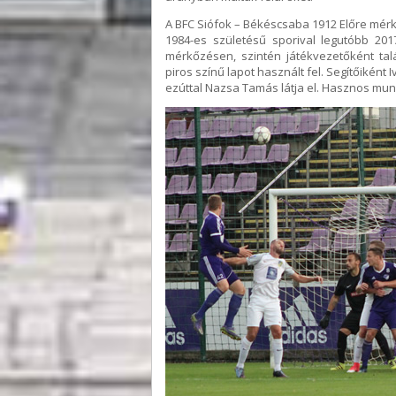
A BFC Siófok – Békéscsaba 1912 Előre mér
1984-es születésű sporival legutóbb 20
mérkőzésen, szintén játékvezetőként tal
piros színű lapot használt fel. Segítőiként Iv
ezúttal Nazsa Tamás látja el. Hasznos mun