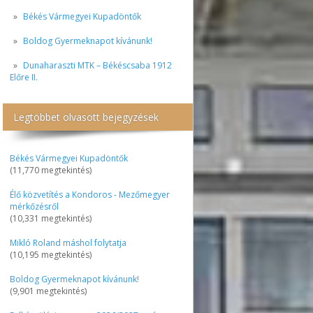
Békés Vármegyei Kupadöntők
Boldog Gyermeknapot kívánunk!
Dunaharaszti MTK – Békéscsaba 1912
Előre II.
Legtöbbet olvasott bejegyzések
Békés Vármegyei Kupadöntők
(11,770 megtekintés)
Élő közvetítés a Kondoros - Mezőmegyer
mérkőzésről
(10,331 megtekintés)
Mikló Roland máshol folytatja
(10,195 megtekintés)
Boldog Gyermeknapot kívánunk!
(9,901 megtekintés)