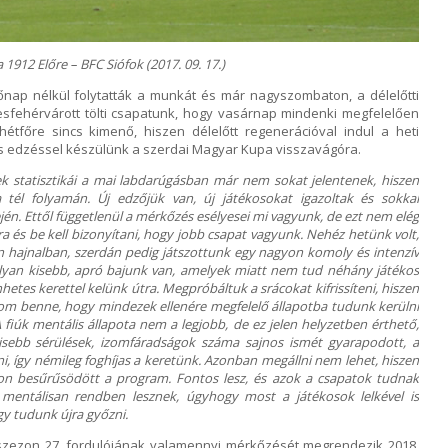
1912 Előre – BFC Siófok (2017. 09. 17.)
őnap nélkül folytatták a munkát és már nagyszombaton, a délelőtti
esfehérvárott tölti csapatunk, hogy vasárnap mindenki megfelelően
étfőre sincs kimenő, hiszen délelőtt regenerációval indul a heti
s edzéssel készülünk a szerdai Magyar Kupa visszavágóra.
k statisztikái a mai labdarúgásban már nem sokat jelentenek, hiszen
a tél folyamán. Új edzőjük van, új játékosokat igazoltak és sokkal
jén. Ettől függetlenül a mérkőzés esélyesei mi vagyunk, de ezt nem elég
yára és be kell bizonyítani, hogy jobb csapat vagyunk. Nehéz hetünk volt,
n hajnalban, szerdán pedig játszottunk egy nagyon komoly és intenzív
lyan kisebb, apró bajunk van, amelyek miatt nem tud néhány játékos
hetes kerettel kelünk útra. Megpróbáltuk a srácokat kifrissíteni, hiszen
zom benne, hogy mindezek ellenére megfelelő állapotba tudunk kerülni
A fiúk mentális állapota nem a legjobb, de ez jelen helyzetben érthető,
isebb sérülések, izomfáradságok száma sajnos ismét gyarapodott, a
i, így némileg foghíjas a keretünk. Azonban megállni nem lehet, hiszen
on besűrűsödött a program. Fontos lesz, és azok a csapatok tudnak
k mentálisan rendben lesznek, úgyhogy most a játékosok lelkével is
ogy tudunk újra győzni.
s szezon 27. fordulójának valamennyi mérkőzését megrendezik 2018.