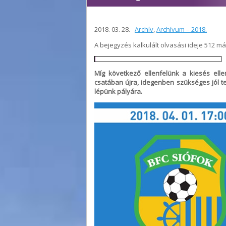
2018. 03. 28.
Archív
,
Archívum – 2018.
A bejegyzés kalkulált olvasási ideje 512 m
Míg következő ellenfelünk a kiesés elle
csatában újra, idegenben szükséges jól tel
lépünk pályára.