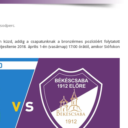
ásodperc.
n küzd, addig a csapatunknak a bronzérmes pozícióért folytatott
jesítenie 2018. április 1-én (vasárnap) 17:00 órától, amikor Siófokon