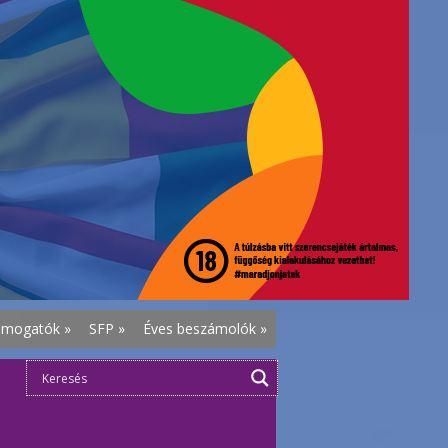
ámogatók
»
SFP
»
Éves beszámolók
»