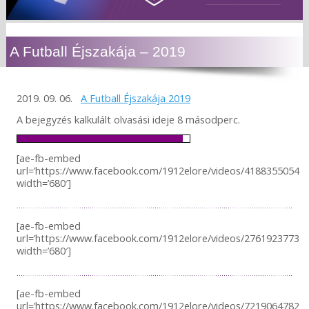
A Futball Éjszakája – 2019
2019. 09. 06.
A Futball Éjszakája 2019
A bejegyzés kalkulált olvasási ideje 8 másodperc.
[ae-fb-embed
url=’https://www.facebook.com/1912elore/videos/418835505404
width=’680′]
[ae-fb-embed
url=’https://www.facebook.com/1912elore/videos/276192377382
width=’680′]
[ae-fb-embed
url=’https://www.facebook.com/1912elore/videos/721906478272