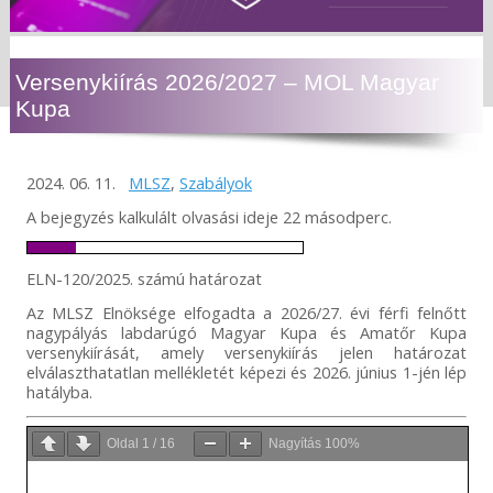
Versenykiírás 2026/2027 – MOL Magyar
Kupa
2024. 06. 11.
MLSZ
,
Szabályok
A bejegyzés kalkulált olvasási ideje 22 másodperc.
ELN-120/2025. számú határozat
Az MLSZ Elnöksége elfogadta a 2026/27. évi férfi felnőtt
nagypályás labdarúgó Magyar Kupa és Amatőr Kupa
versenykiírását, amely versenykiírás jelen határozat
elválaszthatatlan mellékletét képezi és 2026. június 1-jén lép
hatályba.
Oldal
1
/
16
Nagyítás
100%