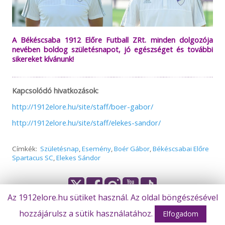
A Békéscsaba 1912 Előre Futball ZRt. minden dolgozója
nevében boldog születésnapot, jó egészséget és további
sikereket kívánunk!
Kapcsolódó hivatkozások:
http://1912elore.hu/site/staff/boer-gabor/
http://1912elore.hu/site/staff/elekes-sandor/
Címkék:
Születésnap
,
Esemény
,
Boér Gábor
,
Békéscsabai Előre
Spartacus SC
,
Elekes Sándor
Az 1912elore.hu sütiket használ. Az oldal böngészésével
Olvasta már?
© Békéscsaba 1912 Előre Futball Zrt.
hozzájárulsz a sütik használatához.
Elfogadom
Élőben közvetítjük a Soroksár SC – Békéscsaba 1912 Előre