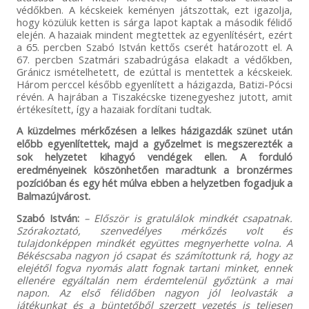
védőkben. A kécskeiek keményen játszottak, ezt igazolja,
hogy közülük ketten is sárga lapot kaptak a második félidő
elején. A hazaiak mindent megtettek az egyenlítésért, ezért
a 65. percben Szabó István kettős cserét határozott el. A
67. percben Szatmári szabadrúgása elakadt a védőkben,
Gránicz ismételhetett, de ezúttal is mentettek a kécskeiek.
Három perccel később egyenlített a házigazda, Batizi-Pócsi
révén. A hajrában a Tiszakécske tizenegyeshez jutott, amit
értékesített, így a hazaiak fordítani tudtak.
A küzdelmes mérkőzésen a lelkes házigazdák szünet után
előbb egyenlítettek, majd a győzelmet is megszerezték a
sok helyzetet kihagyó vendégek ellen. A forduló
eredményeinek köszönhetően maradtunk a bronzérmes
pozícióban és egy hét múlva ebben a helyzetben fogadjuk a
Balmazújvárost.
Szabó István:
– Először is gratulálok mindkét csapatnak.
Szórakoztató, szenvedélyes mérkőzés volt és
tulajdonképpen mindkét együttes megnyerhette volna. A
Békéscsaba nagyon jó csapat és számítottunk rá, hogy az
elejétől fogva nyomás alatt fognak tartani minket, ennek
ellenére egyáltalán nem érdemtelenül győztünk a mai
napon. Az első félidőben nagyon jól leolvasták a
játékunkat és a büntetőből szerzett vezetés is teljesen