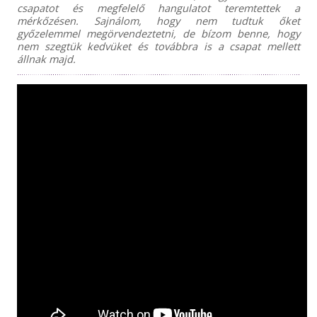
csapatot és megfelelő hangulatot teremtettek a
mérkőzésen. Sajnálom, hogy nem tudtuk őket
győzelemmel megörvendeztetni, de bízom benne, hogy
nem szegtük kedvüket és továbbra is a csapat mellett
állnak majd.