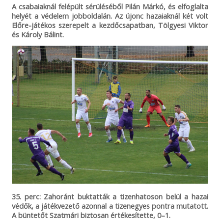
A csabaiaknál felépült sérüléséből Pilán Márkó, és elfoglalta
helyét a védelem jobboldalán. Az újonc hazaiaknál két volt
Előre-játékos szerepelt a kezdőcsapatban, Tölgyesi Viktor
és Károly Bálint.
35. perc: Zahoránt buktatták a tizenhatoson belül a hazai
védők, a játékvezető azonnal a tizenegyes pontra mutatott.
A büntetőt Szatmári biztosan értékesítette, 0–1.