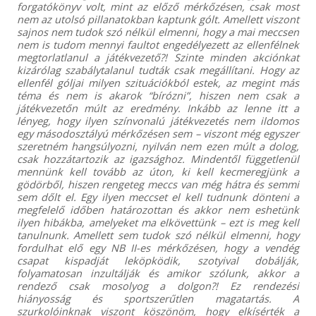
forgatókönyv volt, mint az előző mérkőzésen, csak most
nem az utolsó pillanatokban kaptunk gólt. Amellett viszont
sajnos nem tudok szó nélkül elmenni, hogy a mai meccsen
nem is tudom mennyi faultot engedélyezett az ellenfélnek
megtorlatlanul a játékvezető?! Szinte minden akciónkat
kizárólag szabálytalanul tudták csak megállítani. Hogy az
ellenfél góljai milyen szituációkból estek, az megint más
téma és nem is akarok “bírózni”, hiszen nem csak a
játékvezetőn múlt az eredmény. Inkább az lenne itt a
lényeg, hogy ilyen színvonalú játékvezetés nem ildomos
egy másodosztályú mérkőzésen sem – viszont még egyszer
szeretném hangsúlyozni, nyilván nem ezen múlt a dolog,
csak hozzátartozik az igazsághoz. Mindentől függetlenül
mennünk kell tovább az úton, ki kell kecmeregjünk a
gödörből, hiszen rengeteg meccs van még hátra és semmi
sem dőlt el. Egy ilyen meccset el kell tudnunk dönteni a
megfelelő időben határozottan és akkor nem eshetünk
ilyen hibákba, amelyeket ma elkövettünk – ezt is meg kell
tanulnunk. Amellett sem tudok szó nélkül elmenni, hogy
fordulhat elő egy NB II-es mérkőzésen, hogy a vendég
csapat kispadját leköpködik, szotyival dobálják,
folyamatosan inzultálják és amikor szólunk, akkor a
rendező csak mosolyog a dolgon?! Ez rendezési
hiányosság és sportszerűtlen magatartás. A
szurkolóinknak viszont köszönöm, hogy elkísérték a