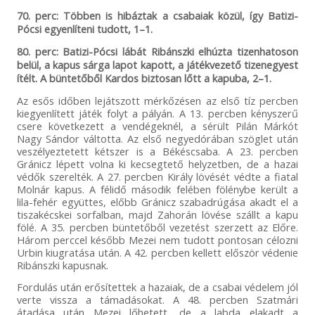
70. perc: Többen is hibáztak a csabaiak közül, így Batizi-
Pócsi egyenlíteni tudott, 1–1.
80. perc: Batizi-Pócsi lábát Ribánszki elhúzta tizenhatoson
belül, a kapus sárga lapot kapott, a játékvezető tizenegyest
ítélt. A büntetőből Kardos biztosan lőtt a kapuba, 2–1.
Az esős időben lejátszott mérkőzésen az első tíz percben
kiegyenlített játék folyt a pályán. A 13. percben kényszerű
csere következett a vendégeknél, a sérült Pilán Márkót
Nagy Sándor váltotta. Az első negyedórában szöglet után
veszélyeztetett kétszer is a Békéscsaba. A 23. percben
Gránicz lépett volna ki kecsegtető helyzetben, de a hazai
védők szerelték. A 27. percben Király lövését védte a fiatal
Molnár kapus. A félidő második felében fölénybe került a
lila-fehér együttes, előbb Gránicz szabadrúgása akadt el a
tiszakécskei sorfalban, majd Zahorán lövése szállt a kapu
fölé. A 35. percben büntetőből vezetést szerzett az Előre.
Három perccel később Mezei nem tudott pontosan célozni
Urbin kiugratása után. A 42. percben kellett először védenie
Ribánszki kapusnak.
Fordulás után erősítettek a hazaiak, de a csabai védelem jól
verte vissza a támadásokat. A 48. percben Szatmári
átadása után Mezei lőhetett, de a labda elakadt a