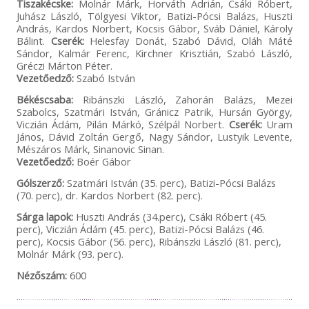
Tiszakécske:
Molnár Márk, Horváth Adrián, Csáki Róbert,
Juhász László, Tölgyesi Viktor, Batizi-Pócsi Balázs, Huszti
András, Kardos Norbert, Kocsis Gábor, Sváb Dániel, Károly
Bálint.
Cserék:
Helesfay Donát, Szabó Dávid, Oláh Máté
Sándor, Kalmár Ferenc, Kirchner Krisztián, Szabó László,
Gréczi Márton Péter.
Vezetőedző:
Szabó István
Békéscsaba:
Ribánszki László, Zahorán Balázs, Mezei
Szabolcs, Szatmári István, Gránicz Patrik, Hursán György,
Viczián Ádám, Pilán Márkó, Szélpál Norbert.
Cserék:
Uram
János, Dávid Zoltán Gergő, Nagy Sándor, Lustyik Levente,
Mészáros Márk, Sinanovic Sinan.
Vezetőedző:
Boér Gábor
Gólszerző:
Szatmári István (35. perc), Batizi-Pócsi Balázs
(70. perc), dr. Kardos Norbert (82. perc).
Sárga lapok:
Huszti András (34.perc), Csáki Róbert (45.
perc), Viczián Ádám (45. perc), Batizi-Pócsi Balázs (46.
perc), Kocsis Gábor (56. perc), Ribánszki László (81. perc),
Molnár Márk (93. perc).
Nézőszám:
600