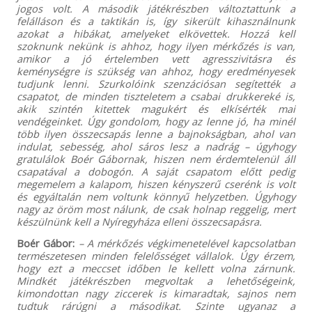
jogos volt. A második játékrészben változtattunk a
felálláson és a taktikán is, így sikerült kihasználnunk
azokat a hibákat, amelyeket elkövettek. Hozzá kell
szoknunk nekünk is ahhoz, hogy ilyen mérkőzés is van,
amikor a jó értelemben vett agresszivitásra és
keménységre is szükség van ahhoz, hogy eredményesek
tudjunk lenni. Szurkolóink szenzációsan segítették a
csapatot, de minden tiszteletem a csabai drukkereké is,
akik szintén kitettek magukért és elkísérték mai
vendégeinket. Úgy gondolom, hogy az lenne jó, ha minél
több ilyen összecsapás lenne a bajnokságban, ahol van
indulat, sebesség, ahol sáros lesz a nadrág – úgyhogy
gratulálok Boér Gábornak, hiszen nem érdemtelenül áll
csapatával a dobogón. A saját csapatom előtt pedig
megemelem a kalapom, hiszen kényszerű cserénk is volt
és egyáltalán nem voltunk könnyű helyzetben. Úgyhogy
nagy az öröm most nálunk, de csak holnap reggelig, mert
készülnünk kell a Nyíregyháza elleni összecsapásra.
Boér Gábor:
– A mérkőzés végkimenetelével kapcsolatban
természetesen minden felelősséget vállalok. Úgy érzem,
hogy ezt a meccset időben le kellett volna zárnunk.
Mindkét játékrészben megvoltak a lehetőségeink,
kimondottan nagy ziccerek is kimaradtak, sajnos nem
tudtuk rárúgni a másodikat. Szinte ugyanaz a