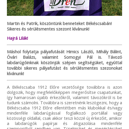
Martin és Patrik, köszöntünk benneteket Békéscsabán!
Sikeres és sérülésmentes szezont kívánunk!
Hajrá Lilák!
Máshol folytatja pályafutását Himics László, Mihály Bálint,
Óvári Balázs, valamint Somogyi Pál is. Távozó
labdarúgóinknak köszönjük szépen segítségüket, egyúttal
további sikeres pályafutást és sérülésmentes szezonokat
kívánunk!
A Békéscsaba 1912 Előre vezetősége továbbra is azon
dolgozik, hogy megfelelőképpen megerősítse csapatunkat,
így hamarosan újabb érkezőkről, valamint távozókról is be
tudunk számolni. Továbbra is szeretnénk leszögezni, hogy a
Békéscsaba 1912 Előre ellentétben más klubokkal és/vagy
mindenféle labdarúgással foglalkozó portállal vagy
közösségi oldallal, csak akkor teszi közzé új érkezőit, amikor
a labdarúgók papírjai és átigazolása mindenféle
szempontból rendben van. Türelmüket és megértésüket