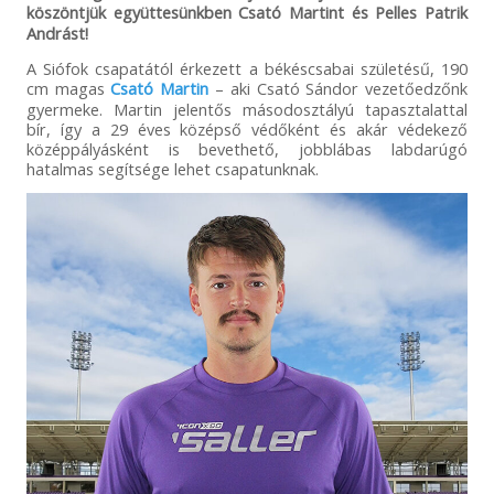
köszöntjük együttesünkben Csató Martint és Pelles Patrik
Andrást!
A Siófok csapatától érkezett a békéscsabai születésű, 190
cm magas
Csató Martin
– aki Csató Sándor vezetőedzőnk
gyermeke. Martin jelentős másodosztályú tapasztalattal
bír, így a 29 éves középső védőként és akár védekező
középpályásként is bevethető, jobblábas labdarúgó
hatalmas segítsége lehet csapatunknak.