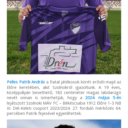
Pelles Patrik András
a fiatal játékosok körét erősíti majd az
Előre keretében, akit Szolnokról igazoltunk. A 19 éves,
középpályán bevethető, 183 centiméter magas labdarúgó
nevét onnan is ismerhetjük, hogy a
2024. május 5-én
lejátszott Szolnoki MÁV FC – Békéscsaba 1912 Előre 1-3 NB
III. Dél-Keleti csoport 2023/2024. 27. forduló mérkőzés 64.
percében Patrik fejesével egyenlítettek.