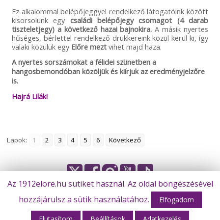
Ez alkalommal belépőjeggyel rendelkező látogatóink között
kisorsolunk egy
családi belépőjegy csomagot (4 darab
tiszteletjegy) a következő hazai bajnokira.
A másik nyertes
hűséges, bérlettel rendelkező drukkereink közül kerül ki, így
valaki közülük egy
Előre mezt
vihet majd haza.
A nyertes sorszámokat a félidei szünetben a
hangosbemondóban közöljük és kiírjuk az eredményjelzőre
is.
Hajrá Lilák!
Lapok:
1
2
3
4
5
6
Következő
Az 1912elore.hu sütiket használ. Az oldal böngészésével
hozzájárulsz a sütik használatához.
© Békéscsaba 1912 Előre Futball Zrt.
Elfogadom
Elutasítom
Beállítások
Adatkezelés
Webhost: M-Design