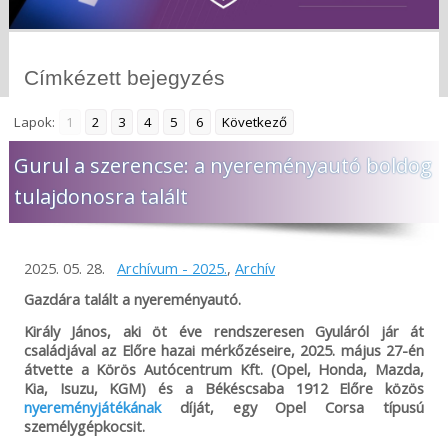
Címkézett bejegyzés
Lapok:
1
2
3
4
5
6
Következő
Gurul a szerencse: a nyereményautó boldog
tulajdonosra talált
2025. 05. 28.
Archívum - 2025.
,
Archív
Gazdára talált a nyereményautó.
Király János, aki öt éve rendszeresen Gyuláról jár át
családjával az Előre hazai mérkőzéseire, 2025. május 27-én
átvette a Körös Autócentrum Kft. (Opel, Honda, Mazda,
Kia, Isuzu, KGM) és a Békéscsaba 1912 Előre közös
nyereményjátékának
díját, egy Opel Corsa típusú
személygépkocsit.