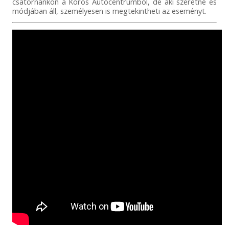
csatornánkon a Körös Autócentrumból, de aki szeretné és
módjában áll, személyesen is megtekintheti az eseményt.