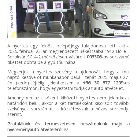
A nyertes egy felnőtt belépőjegy tulajdonosa lett, aki a
2025. február 23-án megrendezett Békéscsaba 1912 Előre –
Soroksár SC 4-2 mérkőzésen vásárolt
003306-os
sorszámú
tikettet dobta be a gyűjtőurnába.
Megkérjük a nyertes szelvény tulajdonosát, hogy a mai
naptól kezdve öt munkanapon belül – tehát 2025. május 27-
én (kedd) éjfélig jelentkezzen a
+36 30 677 1299-es
telefonszámon, hogy egyeztetni tudják az autó átvételét.
Amennyiben az elsőként kihúzott nyertes nem jelentkezik
határidőn belül, akkor a két tartalékként kisorsolt további
szelvények sorszámát is közzétesszük a húzás sorrendje
szerint.
Gratulálunk és természetesen beszámolunk majd a
nyereményautó átvételéről is!