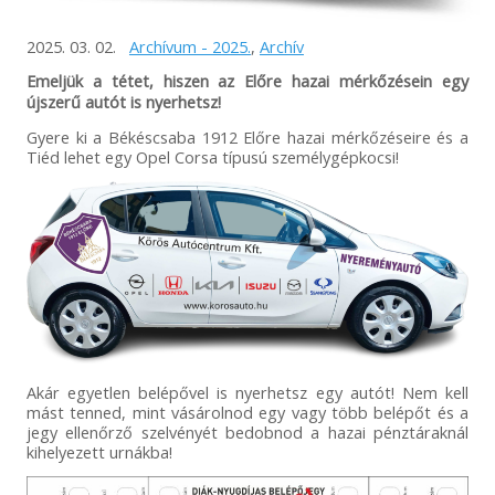
2025. 03. 02.
Archívum - 2025.
,
Archív
Emeljük a tétet, hiszen az Előre hazai mérkőzésein egy
újszerű autót is nyerhetsz!
Gyere ki a Békéscsaba 1912 Előre hazai mérkőzéseire és a
Tiéd lehet egy Opel Corsa típusú személygépkocsi!
Akár egyetlen belépővel is nyerhetsz egy autót! Nem kell
mást tenned, mint vásárolnod egy vagy több belépőt és a
jegy ellenőrző szelvényét bedobnod a hazai pénztáraknál
kihelyezett urnákba!