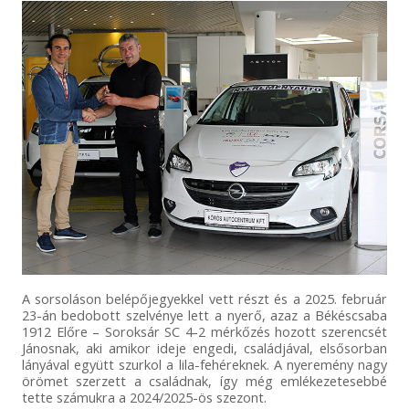
A sorsoláson belépőjegyekkel vett részt és a 2025. február
23-án bedobott szelvénye lett a nyerő, azaz a Békéscsaba
1912 Előre – Soroksár SC 4-2 mérkőzés hozott szerencsét
Jánosnak, aki amikor ideje engedi, családjával, elsősorban
lányával együtt szurkol a lila-fehéreknek. A nyeremény nagy
örömet szerzett a családnak, így még emlékezetesebbé
tette számukra a 2024/2025-ös szezont.