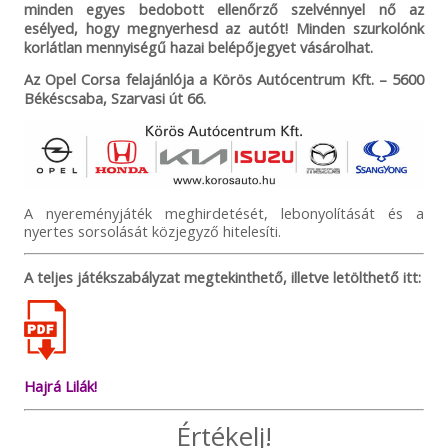
minden egyes bedobott ellenőrző szelvénnyel nő az
esélyed, hogy megnyerhesd az autót! Minden szurkolónk
korlátlan mennyiségű hazai belépőjegyet vásárolhat.
Az Opel Corsa felajánlója a Körös Autócentrum Kft. – 5600
Békéscsaba, Szarvasi út 66.
A nyereményjáték meghirdetését, lebonyolítását és a
nyertes sorsolását közjegyző hitelesíti.
A teljes játékszabályzat megtekinthető, illetve letölthető itt:
Hajrá Lilák!
Értékelj!