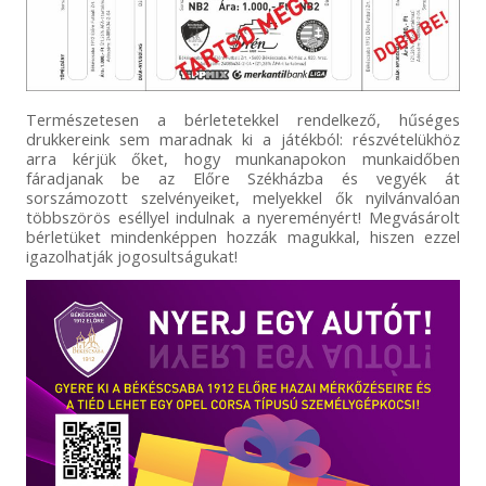
Természetesen a bérletetekkel rendelkező, hűséges
drukkereink sem maradnak ki a játékból: részvételükhöz
arra kérjük őket, hogy munkanapokon munkaidőben
fáradjanak be az Előre Székházba és vegyék át
sorszámozott szelvényeiket, melyekkel ők nyilvánvalóan
többszörös eséllyel indulnak a nyereményért! Megvásárolt
bérletüket mindenképpen hozzák magukkal, hiszen ezzel
igazolhatják jogosultságukat!