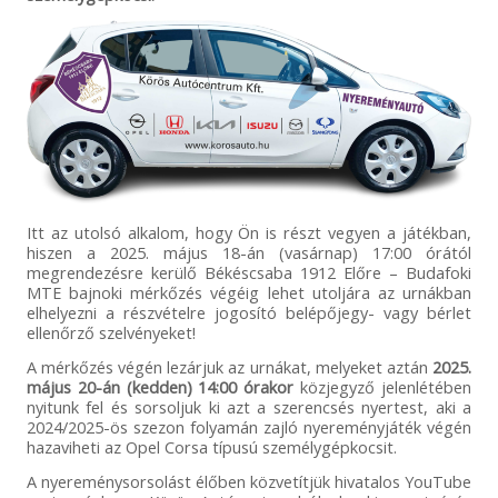
Itt az utolsó alkalom, hogy Ön is részt vegyen a játékban,
hiszen a 2025. május 18-án (vasárnap) 17:00 órától
megrendezésre kerülő Békéscsaba 1912 Előre – Budafoki
MTE bajnoki mérkőzés végéig lehet utoljára az urnákban
elhelyezni a részvételre jogosító belépőjegy- vagy bérlet
ellenőrző szelvényeket!
A mérkőzés végén lezárjuk az urnákat, melyeket aztán
2025.
május 20-án (kedden) 14:00 órakor
közjegyző jelenlétében
nyitunk fel és sorsoljuk ki azt a szerencsés nyertest, aki a
2024/2025-ös szezon folyamán zajló nyereményjáték végén
hazaviheti az Opel Corsa típusú személygépkocsit.
A nyereménysorsolást élőben közvetítjük hivatalos YouTube