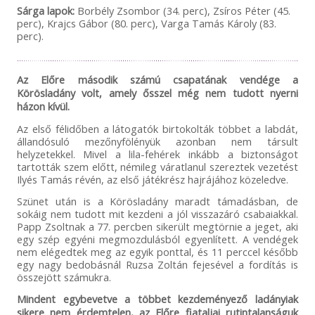
Sárga lapok:
Borbély Zsombor (34. perc), Zsíros Péter (45.
perc), Krajcs Gábor (80. perc), Varga Tamás Károly (83.
perc).
Az Előre második számú csapatának vendége a
Körösladány volt, amely ősszel még nem tudott nyerni
házon kívül.
Az első félidőben a látogatók birtokolták többet a labdát,
állandósuló mezőnyfölényük azonban nem társult
helyzetekkel. Mivel a lila-fehérek inkább a biztonságot
tartották szem előtt, némileg váratlanul szereztek vezetést
Ilyés Tamás révén, az első játékrész hajrájához közeledve.
Szünet után is a Körösladány maradt támadásban, de
sokáig nem tudott mit kezdeni a jól visszazáró csabaiakkal.
Papp Zsoltnak a 77. percben sikerült megtörnie a jeget, aki
egy szép egyéni megmozdulásból egyenlített. A vendégek
nem elégedtek meg az egyik ponttal, és 11 perccel később
egy nagy bedobásnál Ruzsa Zoltán fejesével a fordítás is
összejött számukra.
Mindent egybevetve a többet kezdeményező ladányiak
sikere nem érdemtelen, az Előre fiataljai rutintalanságuk