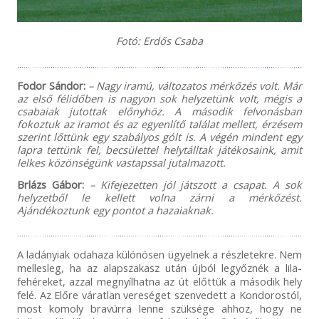
Fotó: Erdős Csaba
Fodor Sándor:
– Nagy iramú, változatos mérkőzés volt. Már
az első félidőben is nagyon sok helyzetünk volt, mégis a
csabaiak jutottak előnyhöz. A második felvonásban
fokoztuk az iramot és az egyenlítő találat mellett, érzésem
szerint lőttünk egy szabályos gólt is. A végén mindent egy
lapra tettünk fel, becsülettel helytálltak játékosaink, amit
lelkes közönségünk vastapssal jutalmazott.
Brlázs Gábor:
– Kifejezetten jól játszott a csapat. A sok
helyzetből le kellett volna zárni a mérkőzést.
Ajándékoztunk egy pontot a hazaiaknak.
A ladányiak odahaza különösen ügyelnek a részletekre. Nem
mellesleg, ha az alapszakasz után újból legyőznék a lila-
fehéreket, azzal megnyílhatna az út előttük a második hely
felé. Az Előre váratlan vereséget szenvedett a Kondorostól,
most komoly bravúrra lenne szüksége
ahhoz
, hogy ne