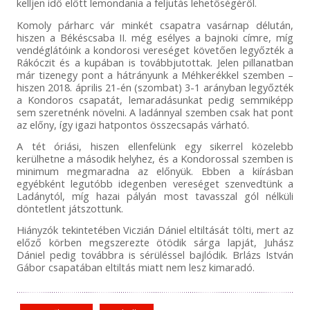
kelljen
idő előtt
lemondania a feljutás lehetőségéről.
Komoly párharc vár minkét csapatra vasárnap délután,
hiszen a Békéscsaba II. még esélyes a bajnoki címre, míg
vendéglátóink a kondorosi vereséget követően legyőzték a
Rákóczit és a kupában is továbbjutottak. Jelen pillanatban
már tizenegy pont a hátrányunk a Méhkerékkel szemben –
hiszen 2018. április 21-én (szombat) 3-1 arányban legyőzték
a Kondoros csapatát, lemaradásunkat pedig semmiképp
sem szeretnénk növelni. A ladánnyal szemben csak hat pont
az előny, így igazi hatpontos összecsapás várható.
A tét óriási, hiszen ellenfelünk egy sikerrel közelebb
kerülhetne a második helyhez, és a Kondorossal szemben is
minimum megmaradna az előnyük. Ebben a kiírásban
egyébként legutóbb idegenben vereséget szenvedtünk a
Ladánytól, míg hazai pályán most tavasszal gól nélküli
döntetlent játszottunk.
Hiányzók tekintetében Viczián Dániel eltiltását tölti, mert az
előző körben megszerezte ötödik sárga lapját, Juhász
Dániel pedig továbbra is sérüléssel bajlódik. Brlázs István
Gábor csapatában eltiltás miatt nem lesz kimaradó.