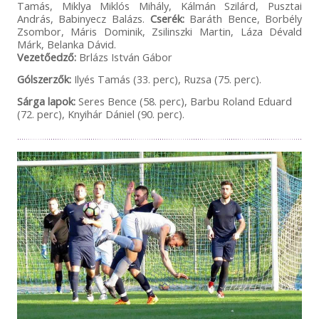
Tamás, Miklya Miklós Mihály, Kálmán Szilárd, Pusztai
András, Babinyecz Balázs.
Cserék:
Baráth Bence, Borbély
Zsombor, Máris Dominik, Zsilinszki Martin, Láza Dévald
Márk, Belanka Dávid.
Vezetőedző:
Brlázs István Gábor
Gólszerzők:
Ilyés Tamás (33. perc), Ruzsa (75. perc).
Sárga lapok:
Seres Bence (58. perc), Barbu Roland Eduard
(72. perc), Knyihár Dániel (90. perc).