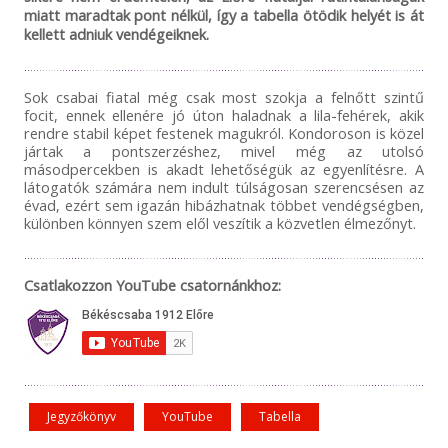
miatt maradtak pont nélkül, így a tabella ötödik helyét is át
kellett adniuk vendégeiknek.
Sok csabai fiatal még csak most szokja a felnőtt szintű
focit, ennek ellenére jó úton haladnak a lila-fehérek, akik
rendre stabil képet festenek magukról. Kondoroson is közel
jártak a pontszerzéshez, mivel még az utolsó
másodpercekben is akadt lehetőségük az egyenlítésre. A
látogatók számára nem indult túlságosan szerencsésen az
évad, ezért sem igazán hibázhatnak többet vendégségben,
különben könnyen szem elől veszítik a közvetlen élmezőnyt.
Csatlakozzon YouTube csatornánkhoz:
Jegyzőkönyv
YouTube
Tabella