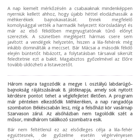
A nap kiemelt mérkőzésén a csabaiaknak mindenképpen
nyerniük kellett ahhoz, hogy újabb héttel elodázhassák a
méhkerékiek bajnokavatását. Ennek megfelelő
komolysággal vették a harmadik helyezett Körösladányt
és
már az első félidőben megnyugtatónak tűnő előnyt
szereztek. A szünetben meglépett hármas csere sem
javított a vendégek helyzetén, hiszen a lila-fehérek még
inkább dominálták a meccset. Bár Mácsai a második félidő
elején büntetőt hibázott, a folytatásban társaival sikerült
feledtetnie ezt a bakit.
Magabiztos győzelmével az Előre
tovább üldözheti a listavezetőt.
Három napra
tagozódik
a megye I. osztályú labdarúgó-
bajnokság rájátszásának 8. játéknapja, amely sok nyitott
kérdésre pontot tehet a végkifejletet illetően. A program
már pénteken elkezdődik Méhkeréken, a nap rangadója
szombaton Békéscsabán lesz, míg a felsőházi kör vasárnap
Szarvason zárul. Az alsóházban nem tagolódik szét a
műsor, mindhárom találkozó szombatra esik.
Bár nem feltétlenül ez az elsődleges célja a lila-fehér
együttesnek, de győzelme esetén végérvényesen