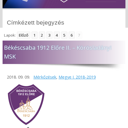
Címkézett bejegyzés
Lapok:
Előző
1
2
3
4
5
6
7
Békéscsaba 1912 Előre II. – Körösladányi
MSK
2018. 09. 09.
Mérkőzések
,
Megye I. 2018-2019