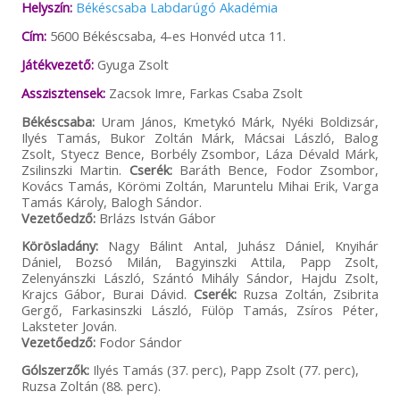
Helyszín:
Békéscsaba Labdarúgó Akadémia
Cím:
5600 Békéscsaba, 4-es Honvéd utca 11.
Játékvezető:
Gyuga Zsolt
Asszisztensek:
Zacsok Imre, Farkas Csaba Zsolt
Békéscsaba:
Uram János, Kmetykó Márk, Nyéki Boldizsár,
Ilyés Tamás, Bukor Zoltán Márk, Mácsai László, Balog
Zsolt, Styecz Bence, Borbély Zsombor, Láza Dévald Márk,
Zsilinszki Martin.
Cserék:
Baráth Bence, Fodor Zsombor,
Kovács Tamás, Körömi Zoltán, Maruntelu Mihai Erik, Varga
Tamás Károly, Balogh Sándor.
Vezetőedző:
Brlázs István Gábor
Körösladány:
Nagy Bálint Antal, Juhász Dániel, Knyihár
Dániel, Bozsó Milán, Bagyinszki Attila, Papp Zsolt,
Zelenyánszki László, Szántó Mihály Sándor, Hajdu Zsolt,
Krajcs Gábor, Burai Dávid.
Cserék:
Ruzsa Zoltán, Zsibrita
Gergő, Farkasinszki László, Fülöp Tamás, Zsíros Péter,
Laksteter Jován.
Vezetőedző:
Fodor Sándor
Gólszerzők:
Ilyés Tamás (37. perc), Papp Zsolt (77. perc),
Ruzsa Zoltán (88. perc).