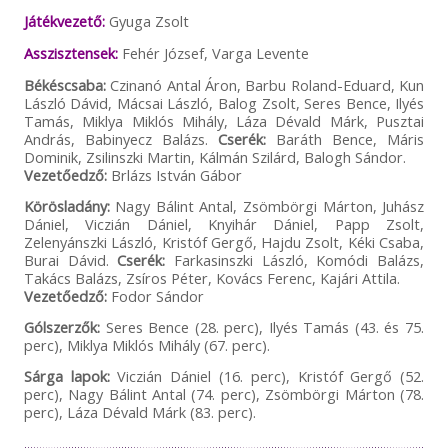
Játékvezető:
Gyuga Zsolt
Asszisztensek:
Fehér József, Varga Levente
Békéscsaba:
Czinanó Antal Áron, Barbu Roland-Eduard, Kun
László Dávid, Mácsai László, Balog Zsolt, Seres Bence, Ilyés
Tamás, Miklya Miklós Mihály, Láza Dévald Márk, Pusztai
András, Babinyecz Balázs.
Cserék:
Baráth Bence, Máris
Dominik, Zsilinszki Martin, Kálmán Szilárd, Balogh Sándor.
Vezetőedző:
Brlázs István Gábor
Körösladány:
Nagy Bálint Antal, Zsömbörgi Márton, Juhász
Dániel, Viczián Dániel, Knyihár Dániel, Papp Zsolt,
Zelenyánszki László, Kristóf Gergő, Hajdu Zsolt, Kéki Csaba,
Burai Dávid.
Cserék:
Farkasinszki László, Komódi Balázs,
Takács Balázs, Zsíros Péter, Kovács Ferenc, Kajári Attila.
Vezetőedző:
Fodor Sándor
Gólszerzők:
Seres Bence (28. perc), Ilyés Tamás (43. és 75.
perc), Miklya Miklós Mihály (67. perc).
Sárga lapok:
Viczián Dániel (16. perc), Kristóf Gergő (52.
perc), Nagy Bálint Antal (74. perc), Zsömbörgi Márton (78.
perc), Láza Dévald Márk (83. perc).