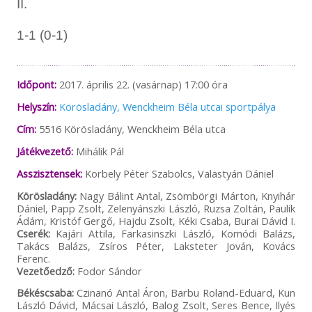
II.
1-1 (0-1)
Időpont:
2017. április 22. (vasárnap) 17:00 óra
Helyszín:
Körösladány, Wenckheim Béla utcai sportpálya
Cím:
5516 Körösladány, Wenckheim Béla utca
Játékvezető:
Mihálik Pál
Asszisztensek:
Korbely Péter Szabolcs, Valastyán Dániel
Körösladány:
Nagy Bálint Antal, Zsömbörgi Márton, Knyihár
Dániel, Papp Zsolt, Zelenyánszki László, Ruzsa Zoltán, Paulik
Ádám, Kristóf Gergő, Hajdu Zsolt, Kéki Csaba, Burai Dávid I.
Cserék:
Kajári Attila, Farkasinszki László, Komódi Balázs,
Takács Balázs, Zsíros Péter, Laksteter Jován, Kovács
Ferenc.
Vezetőedző:
Fodor Sándor
Békéscsaba:
Czinanó Antal Áron, Barbu Roland-Eduard, Kun
László Dávid, Mácsai László, Balog Zsolt, Seres Bence, Ilyés