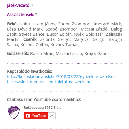
Játékvezető:
?
Asszisztensek:
?
Békéscsaba:
Uram János, Fodor Zsombor, Kmetykó Márk,
Láza Dévald Márk, Szabó Zsombor, Mácsai László, Balog
Zsolt, Styecz Bence, Bukor Zoltán, Nyéki Boldizsár, Zsilinszki
Martin.
Cserék:
Zsibrita Gergő, Mágocsi Gergő, Balogh
Sasha, Körömi Zoltán, Kovács Tamás.
Gólszerzők:
Bozsó Milán, Mácsai László, Krajcs Gábor.
Kapcsolódó hivatkozás:
http://korosladanymsk.hu/2018/07/22/gyozelem-az-elso-
felkeszulesi-merkozesen-folytatas-szerdan/
Csatlakozzon YouTube csatornánkhoz: