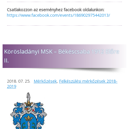
Csatlakozzon az eseményhez facebook oldalunkon:
https://www.facebook.com/events/186902975442013/
Körösladányi MSK – Békéscsaba 1912 Előre
II.
2018. 07. 25.
Mérkőzések
,
Felkészülési mérkőzések 2018-
2019