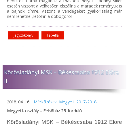
bebiztosíthatná magának a második helyet. Ladányi siker
esetén viszont a vélhetően elszállna a maradék reményük is
a bajnoki címre, viszont a vendégeket gyakorlatilag már
nem lehetne „letolni” a dobogóról.
Jegyzőkönyv
Tabella
Körösladányi MSK – Békéscsaba 1912 Előre
II.
2018. 04. 16.
Mérkőzések
,
Megye I. 2017-2018
Megyei I. osztály – Felsőház 25. forduló
Körösladányi MSK – Békéscsaba 1912 Előre