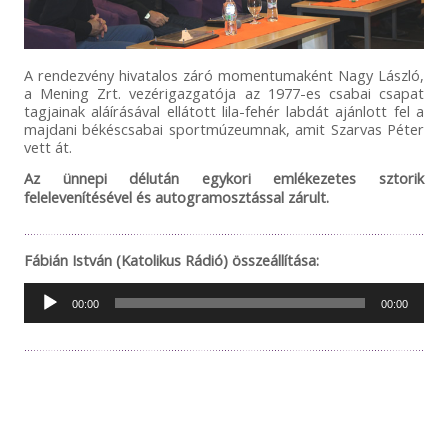
A rendezvény hivatalos záró momentumaként Nagy László,
a Mening Zrt. vezérigazgatója az 1977-es csabai csapat
tagjainak aláírásával ellátott lila-fehér labdát ajánlott fel a
majdani békéscsabai sportmúzeumnak, amit Szarvas Péter
vett át.
Az ünnepi délután egykori emlékezetes sztorik
felelevenítésével és autogramosztással zárult.
Fábián István (Katolikus Rádió) összeállítása:
Audió
00:00
00:00
lejátszó