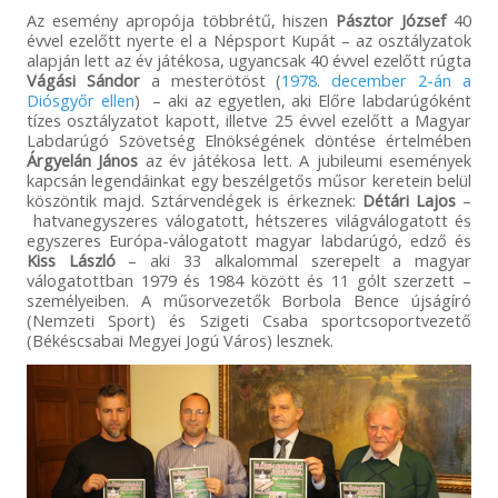
Az esemény apropója többrétű, hiszen
Pásztor József
40
évvel ezelőtt nyerte el a Népsport Kupát – az osztályzatok
alapján lett az év játékosa, ugyancsak 40 évvel ezelőtt rúgta
Vágási Sándor
a mesterötöst (
1978. december 2-án a
Diósgyőr ellen
) – aki az egyetlen, aki Előre labdarúgóként
tízes osztályzatot kapott, illetve 25 évvel ezelőtt a Magyar
Labdarúgó Szövetség Elnökségének döntése értelmében
Árgyelán János
az év játékosa lett. A jubileumi események
kapcsán legendáinkat egy beszélgetős műsor keretein belül
köszöntik majd. Sztárvendégek is érkeznek:
Détári Lajos
–
hatvanegyszeres válogatott, hétszeres világválogatott és
egyszeres Európa-válogatott magyar labdarúgó, edző és
Kiss László
– aki 33 alkalommal szerepelt a magyar
válogatottban 1979 és 1984 között és 11 gólt szerzett –
személyeiben. A műsorvezetők Borbola Bence újságíró
(Nemzeti Sport) és Szigeti Csaba sportcsoportvezető
(Békéscsabai Megyei Jogú Város) lesznek.