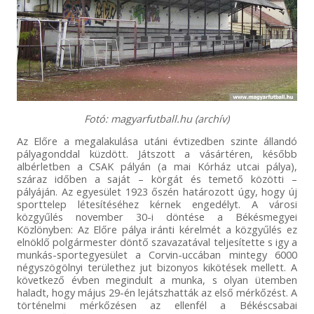
Fotó: magyarfutball.hu (archív)
Az Előre a megalakulása utáni évtizedben szinte állandó
pályagonddal küzdött. Játszott a vásártéren, később
albérletben a CSAK pályán (a mai Kórház utcai pálya),
száraz időben a saját – körgát és temető közötti –
pályáján. Az egyesület 1923 őszén határozott úgy, hogy új
sporttelep létesítéséhez kérnek engedélyt. A városi
közgyűlés november 30-i döntése a Békésmegyei
Közlönyben: Az Előre pálya iránti kérelmét a közgyűlés ez
elnöklő polgármester döntő szavazatával teljesítette s igy a
munkás-sportegyesület a Corvin-uccában mintegy 6000
négyszögölnyi területhez jut bizonyos kikötések mellett. A
következő évben megindult a munka, s olyan ütemben
haladt, hogy május 29-én lejátszhatták az első mérkőzést. A
történelmi mérkőzésen az ellenfél a Békéscsabai