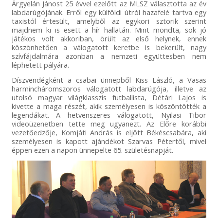
Árgyelán Jánost 25 évvel ezelőtt az MLSZ választotta az év
labdarúgójának. Erről egy külföldi útról hazafelé tartva egy
taxistól értesült, amelyből az egykori sztorik szerint
majdnem ki is esett a hír hallatán. Mint mondta, sok jó
játékos volt akkoriban, örült az első helynek, ennek
köszönhetően a válogatott keretbe is bekerült, nagy
szívfájdalmára azonban a nemzeti együttesben nem
léphetett pályára.
Díszvendégként a csabai ünnepből Kiss László, a Vasas
harmincháromszoros válogatott labdarúgója, illetve az
utolsó magyar világklasszis futballista, Détári Lajos is
kivette a maga részét, akik személyesen is köszöntötték a
legendákat. A hetvenszeres válogatott, Nyilasi Tibor
videoüzenetben tette meg ugyanezt. Az Előre korábbi
vezetőedzője, Komjáti András is eljött Békéscsabára, aki
személyesen is kapott ajándékot Szarvas Pétertől, mivel
éppen ezen a napon ünnepelte 65. születésnapját.