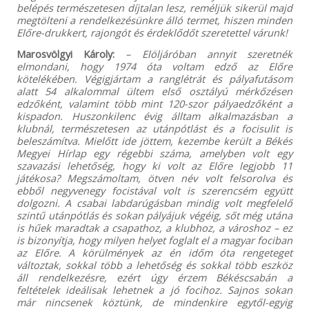
belépés természetesen díjtalan lesz, reméljük sikerül majd
megtölteni a rendelkezésünkre álló termet, hiszen minden
Előre-drukkert, rajongót és érdeklődőt szeretettel várunk!
Marosvölgyi Károly:
– Elöljáróban annyit szeretnék
elmondani, hogy 1974 óta voltam edző az Előre
kötelékében. Végigjártam a ranglétrát és pályafutásom
alatt 54 alkalommal ültem első osztályú mérkőzésen
edzőként, valamint több mint 120-szor pályaedzőként a
kispadon. Huszonkilenc évig álltam alkalmazásban a
klubnál, természetesen az utánpótlást és a focisulit is
beleszámítva. Mielőtt ide jöttem, kezembe került a Békés
Megyei Hírlap egy régebbi száma, amelyben volt egy
szavazási lehetőség, hogy ki volt az Előre legjobb 11
játékosa? Megszámoltam, ötven név volt felsorolva és
ebből negyvenegy focistával volt is szerencsém együtt
dolgozni. A csabai labdarúgásban mindig volt megfelelő
szintű utánpótlás és sokan pályájuk végéig, sőt még utána
is hűek maradtak a csapathoz, a klubhoz, a városhoz – ez
is bizonyítja, hogy milyen helyet foglalt el a magyar fociban
az Előre. A körülmények az én időm óta rengeteget
változtak, sokkal több a lehetőség és sokkal több eszköz
áll rendelkezésre, ezért úgy érzem Békéscsabán a
feltételek ideálisak lehetnek a jó focihoz. Sajnos sokan
már nincsenek köztünk, de mindenkire egytől-egyig