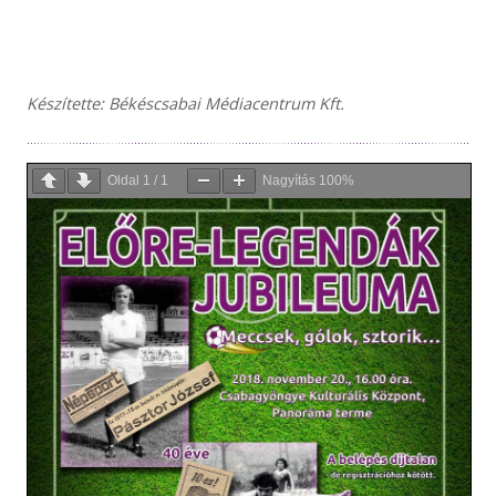
Készítette: Békéscsabai Médiacentrum Kft.
Oldal
1
/
1
Nagyítás
100%