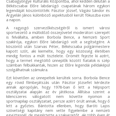
Csabagyöngye Kulturális Központba, ahol kedden délután a
Békéscsabai Előre labdarúgó csapatának három egykori
legendáját köszöntötték: Pásztor József, Vágási Sándor és
Árgyelán János különböző aspektusból került fókuszba ezen
a napon.
A ragyogó szervezőkészségéről is ismert városi
sportvezető a múltidőző összejövetel moderátori szerepét
is felvállalta, amiben Borbola Bence, a Nemzeti Sport
szakírója, egykori Előre labdarúgó volt a segítségére. A
köszöntő után Szarvas Péter, Békéscsaba polgármestere
kapott szót, aki kiemelte, hogy egy közösség életében
mindig fontos a múlt tisztelete. Örömét fejezte ki azért,
hogy a termet megtöltő ünneplők között fiatalok is szép
számban felbukkantak, hiszen az Előre legendái példaképül
szolgálhatnak számukra.
Ezt követően az ünnepeltek kerültek sorra. Borbola Bence
egy rövid filmbejátszás után Pásztor Józsefet kérdezte
annak apropóján, hogy 1978-ban ő lett a Népsport
osztályzatai alapján az év játékosa. Állítása szerint a
kilencszeres válogatott nem követte nyomon a
sportnapilap osztályzatait, persze azért örült annak, hogy ő
lett a győztes. Bántotta ellenben, hogy Baróti Lajos
szövetségi kapitány nem vette figyelembe a nemzeti
együttesnél, de megértette a szakvezetőt, aki több éven át