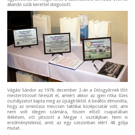
állandó szűk kerettel dolgozott.
Vágási Sándor az 1978. december 2-án a Diósgyőrnek lőtt
mesterötössel híresült el, amiért akkor az igen ritka tízes
osztályzatot kapta meg az újságíróktól. A beállós elmondta,
hogy az ominózus meccsen taktikai középcsatár volt, ami
nem volt idegen számára, hiszen előző csapatában
Békésen, ott játszott a Megye I. osztályban. Nem is
eredménytelenül, amit az egy szezonban elért 48 gólja
mutat.