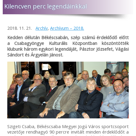
Kilencven perc legendáinkkal
2018. 11. 21.
Archív
,
Archívum – 2018.
Kedden délután Békéscsabán, szép számú érdeklődő előtt
a Csabagyöngye Kulturális Központban köszöntötték
klubunk három egykori legendáját, Pásztor Józsefet, Vágási
Sándort és Árgyelán Jánost.
Szigeti Csaba, Békéscsaba Megyei Jogú Város sportcsoport
vezetője rendhagyó 90 percre invitált minden érdeklődőt a