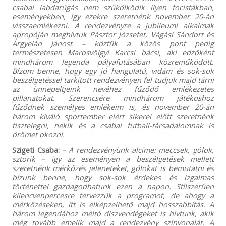
csabai labdarúgás nem szűkölködik ilyen focistákban,
eseményekben, így ezekre szeretnénk november 20-án
visszaemlékezni. A rendezvényre a jubileumi alkalmak
apropóján meghívtuk Pásztor Józsefet, Vágási Sándort és
Árgyelán Jánost – köztük a közös pont pedig
természetesen Marosvölgyi Karcsi bácsi, aki edzőként
mindhárom legenda pályafutásában közreműködött.
Bízom benne, hogy egy jó hangulatú, vidám és sok-sok
beszélgetéssel tarkított rendezvényen fel tudjuk majd tárni
az ünnepeltjeink nevéhez fűződő emlékezetes
pillanatokat. Szerencsére mindhárom játékoshoz
fűződnek személyes emlékeim is, és november 20-án
három kiváló sportember elért sikerei előtt szeretnénk
tisztelegni, nekik és a csabai futball-társadalomnak is
örömet okozni.
Szigeti Csaba:
– A rendezvényünk alcíme: meccsek, gólok,
sztorik – így az eseményen a beszélgetések mellett
szeretnénk mérkőzés jeleneteket, gólokat is bemutatni és
bízunk benne, hogy sok-sok érdekes és izgalmas
történettel gazdagodhatunk ezen a napon. Stílszerűen
kilencvenpercesre tervezzük a programot, de ahogy a
mérkőzéseken, itt is elképzelhető majd hosszabbítás. A
három legendához méltó díszvendégeket is hívtunk, akik
még tovább emelik majd a rendezvény színvonalát. A