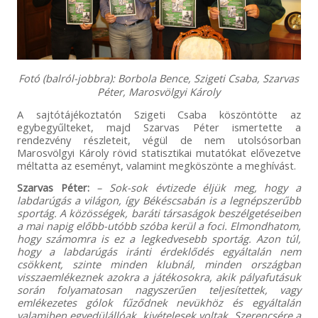
Fotó (balról-jobbra): Borbola Bence, Szigeti Csaba, Szarvas
Péter, Marosvölgyi Károly
A sajtótájékoztatón Szigeti Csaba köszöntötte az
egybegyűlteket, majd Szarvas Péter ismertette a
rendezvény részleteit, végül de nem utolsósorban
Marosvölgyi Károly rövid statisztikai mutatókat elővezetve
méltatta az eseményt, valamint megköszönte a meghívást.
Szarvas Péter:
– Sok-sok évtizede éljük meg, hogy a
labdarúgás a világon, így Békéscsabán is a legnépszerűbb
sportág. A közösségek, baráti társaságok beszélgetéseiben
a mai napig előbb-utóbb szóba kerül a foci. Elmondhatom,
hogy számomra is ez a legkedvesebb sportág. Azon túl,
hogy a labdarúgás iránti érdeklődés egyáltalán nem
csökkent, szinte minden klubnál, minden országban
visszaemlékeznek azokra a játékosokra, akik pályafutásuk
során folyamatosan nagyszerűen teljesítettek, vagy
emlékezetes gólok fűződnek nevükhöz és egyáltalán
valamiben egyedülállóak, kivételesek voltak. Szerencsére a