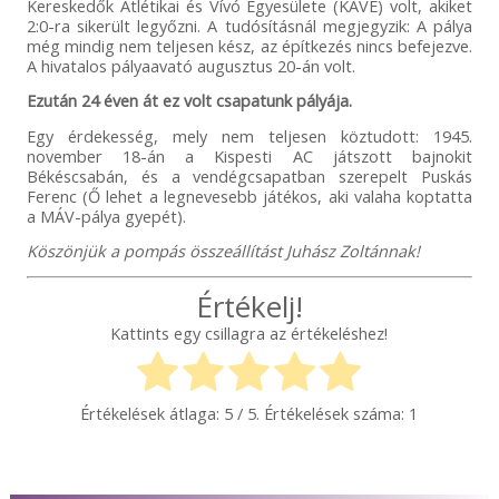
Kereskedők Atlétikai és Vívó Egyesülete (KAVE) volt, akiket
2:0-ra sikerült legyőzni. A tudósításnál megjegyzik: A pálya
még mindig nem teljesen kész, az építkezés nincs befejezve.
A hivatalos pályaavató augusztus 20-án volt.
Ezután 24 éven át ez volt csapatunk pályája.
Egy érdekesség, mely nem teljesen köztudott: 1945.
november 18-án a Kispesti AC játszott bajnokit
Békéscsabán, és a vendégcsapatban szerepelt Puskás
Ferenc (Ő lehet a legnevesebb játékos, aki valaha koptatta
a MÁV-pálya gyepét).
Köszönjük a pompás összeállítást Juhász Zoltánnak!
Értékelj!
Kattints egy csillagra az értékeléshez!
Értékelések átlaga:
5
/ 5. Értékelések száma:
1