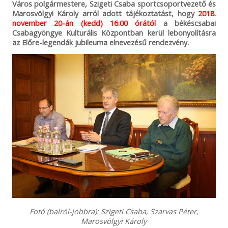
Város polgármestere, Szigeti Csaba sportcsoportvezető és
Marosvölgyi Károly arról adott tájékoztatást, hogy
2018.
november 20-án (kedd) 16:00 órától
a békéscsabai
Csabagyöngye Kulturális Központban kerül lebonyolításra
az Előre-legendák jubileuma elnevezésű rendezvény.
Fotó (balról-jobbra): Szigeti Csaba, Szarvas Péter,
Marosvölgyi Károly