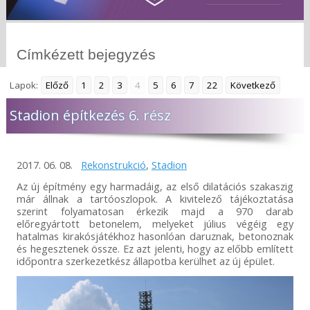
Címkézett bejegyzés
Lapok:
Előző
1
2
3
4
5
6
7
22
Következő
Stadion építkezés 6. rész
2017. 06. 08.
Rekonstrukció
,
Stadion
Az új építmény egy harmadáig, az első dilatációs szakaszig
már állnak a tartóoszlopok. A kivitelező tájékoztatása
szerint folyamatosan érkezik majd a 970 darab
előregyártott betonelem, melyeket július végéig egy
hatalmas kirakósjátékhoz hasonlóan daruznak, betonoznak
és hegesztenek össze. Ez azt jelenti, hogy az előbb említett
időpontra szerkezetkész állapotba kerülhet az új épület.