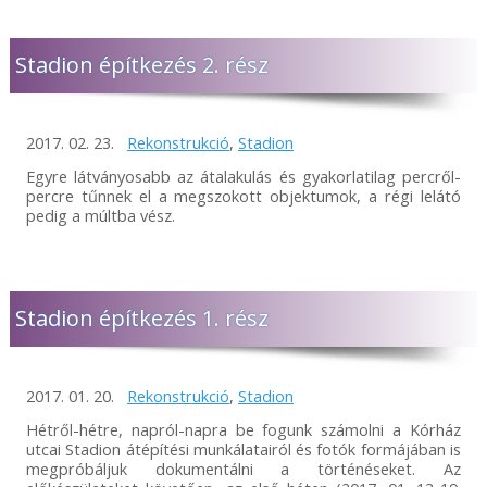
Stadion építkezés 2. rész
2017. 02. 23.
Rekonstrukció
,
Stadion
Egyre látványosabb az átalakulás és gyakorlatilag percről-
percre tűnnek el a megszokott objektumok, a régi lelátó
pedig a múltba vész.
Stadion építkezés 1. rész
2017. 01. 20.
Rekonstrukció
,
Stadion
Hétről-hétre, napról-napra be fogunk számolni a Kórház
utcai Stadion átépítési munkálatairól és fotók formájában is
megpróbáljuk dokumentálni a történéseket. Az