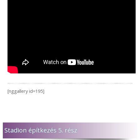
[nggallery id=195]
Stadion építkezés 5. rész