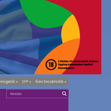
ámogatók
»
SFP
»
Éves beszámolók
»