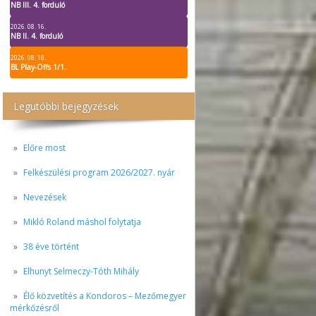
NB III. 4. forduló
2026. 08. 16.
NB II. 4. forduló
2026. 08. 18.
BL Play-Offs 1/1.
Legutóbbi bejegyzések
Előre most
Felkészülési program 2026/2027. nyár
Nevezések
Mikló Roland máshol folytatja
38 éve történt
Elhunyt Selmeczy-Tóth Mihály
Élő közvetítés a Kondoros – Mezőmegyer
mérkőzésről