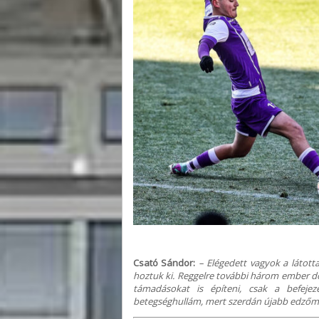
Csató Sándor:
– Elégedett vagyok a látott
hoztuk ki. Reggelre további három ember dől
támadásokat is építeni, csak a befej
betegséghullám, mert szerdán újabb edzőme