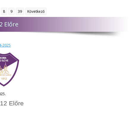
8
9
39
Következő
2 Előre
4-2025
25.
12 Előre