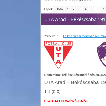
Lapok:
Előző
1
2
3
4
5
6
7
UTA Arad – Békéscsaba 191
2025. 01. 10.
Felkészülési mérkőzések 202
Nemzetközi felkészülési mérkőzés 2024/20
UTA Arad – Békéscsaba 19
1-1 (0-0)
FIGYELEM: HELYSZÍNVÁLTOZÁS!