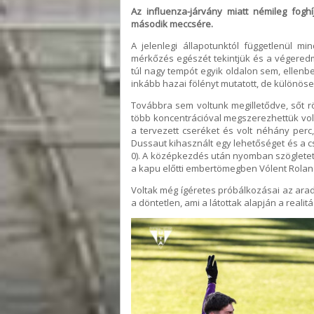
Az influenza-járvány miatt némileg foghí
második meccsére.
A jelenlegi állapotunktól függetlenül 
mérkőzés egészét tekintjük és a végered
túl nagy tempót egyik oldalon sem, ellenbe
inkább hazai fölényt mutatott, de különöse
Továbbra sem voltunk megilletődve, sőt rö
több koncentrációval megszerezhettük vo
a tervezett cseréket és volt néhány perc
Dussaut kihasznált egy lehetőséget és a cs
0). A középkezdés után nyomban szögletet h
a kapu előtti embertömegben Vólent Roland 
Voltak még ígéretes próbálkozásai az ara
a döntetlen, ami a látottak alapján a realitá