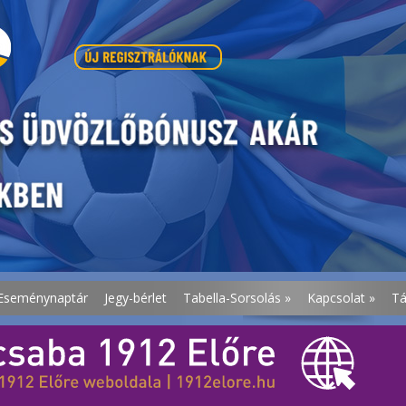
Eseménynaptár
Jegy-bérlet
Tabella-Sorsolás
»
Kapcsolat
»
T