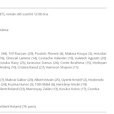
ET), román idő szerint 12:00 óra.
ománia
94), Trif Razvan (29), Poulolo Florent (6), Mabea Kouya (3), Hrezdac
(16), Ghezali Lamine (14), Costache Valentin (19), Vuletich Agustin (20).
 Tsouka Ravy (25), Iurasciuc Darius (26), Conte Ibrahima (15), Hodoșan
Andrej (10), Cristea Raoul (27), Harrison Shayon (11).
7), Makrai Gábor (20), Albert István (25), Gyenti Kristóf (2), Hodonicki
t (24), Kuzma Hunor (3), Tóth Máté (6), Harsányi István (19).
, Vólent Roland (23), Maronyay Zalán (13), Kovács Kolos (17), Csonka
ólent Roland (76. perc).