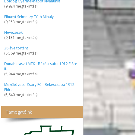
Boldog Gyermeknapot kívánunk!
(9,924 megtekintés)
Elhunyt Selmeczy-Tóth Mihály
(9,353 megtekintés)
Nevezések
(9,131 megtekintés)
38 éve történt
(8,569 megtekintés)
Dunaharaszti MTK - Békéscsaba 1912 Előre
II.
(5,944 megtekintés)
Mezőkövesd Zsóry FC - Békéscsaba 1912
Előre
(5,640 megtekintés)
Támogatóink