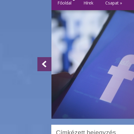
Főoldal
Hírek
Csapat
»
Címkézett bejegyzés