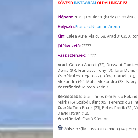
KÖVESD
INSTAGRAM
OLDALUNKAT IS!
Időpont:
2025. január 14. (kedd) 11:00 óra (C
Helyszín:
Francisc Neuman Arena
Cím:
Calea Aurel Vlaicu 58, Arad 310350, R
Játékvezető:
?????
Asszisztensek:
?????
Arad:
Gorcea Andrei (33), Dussaut Damien (
Denis (97), Francisco Tony (7), Țăroi Denis 
Cserék:
Iliev Dejan (22), Râpă Cornel (31),
Alexandru (40), Matei Alexandru (23), Fabry 
Vezetőedző:
Mircea Rednic
Békéscsaba:
Uram János (26), Mikló Roland (
Márk (16), Szabó Bálint (05), Ferencsik Bálin
Cserék:
Tóth Patrik (73), Pelles Patrik (73)
Dávid István (12).
Vezetőedző:
Csató Sándor
Gólszerzők:
Dussaut Damien (74. perc), V