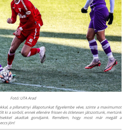
Fotó: UTA Arad
akkal, a pillanatnyi állapotunkat figyelembe véve, szinte a maximumot
t ki a sorból, ennek ellenére frissen és ötletesen játszottunk, mertünk
ezésekkel akadtak gondjaink. Remélem, hogy most már megáll a
ccs jön!