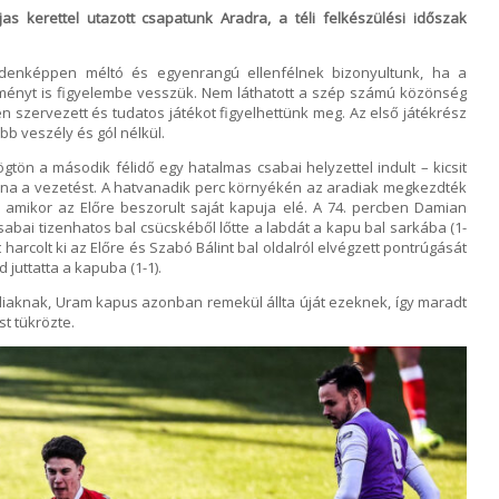
jas kerettel utazott csapatunk Aradra, a téli felkészülési időszak
mindenképpen méltó és egyenrangú ellenfélnek bizonyultunk, ha a
ményt is figyelembe vesszük. Nem láthatott a szép számú közönség
n szervezett és tudatos játékot figyelhettünk meg. Az első játékrész
bb veszély és gól nélkül.
gtön a második félidő egy hatalmas csabai helyzettel indult – kicsit
lna a vezetést. A hatvanadik perc környékén az aradiak megkezdték
, amikor az Előre beszorult saját kapuja elé. A 74. percben Damian
abai tizenhatos bal csücskéből lőtte a labdát a kapu bal sarkába (1-
arcolt ki az Előre és Szabó Bálint bal oldalról elvégzett pontrúgását
juttatta a kapuba (1-1).
diaknak, Uram kapus azonban remekül állta úját ezeknek, így maradt
st tükrözte.