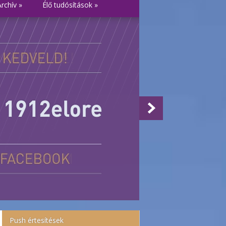
Archív
»
Élő tudósítások
»
Push értesítések