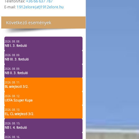
Telefon/fax:
+36 66 637 787
E-mail:
1912elore(at)1912elore.hu
Következő események
2026. 08. 08.
NB I. 3. forduló
2026. 08. 09.
NB III. 3. forduló
2026. 08. 09.
NB II. 3. forduló
2026. 08. 11.
BL selejtező 3/2.
2026. 08. 12.
UEFA Szuper Kupa
2026. 08. 13.
EL, CL selejtező 3/2.
2026. 08. 15.
NB I. 4. forduló
2026. 08. 16.