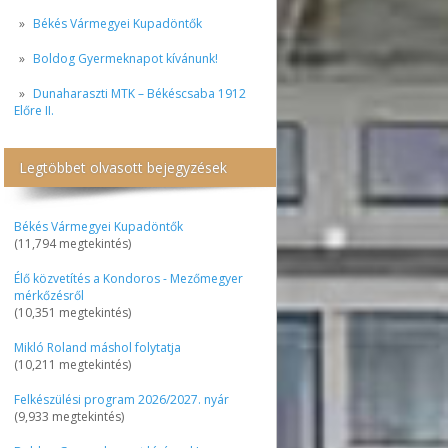
Békés Vármegyei Kupadöntők
Boldog Gyermeknapot kívánunk!
Dunaharaszti MTK – Békéscsaba 1912
Előre II.
Legtöbbet olvasott bejegyzések
Békés Vármegyei Kupadöntők
(11,794 megtekintés)
Élő közvetítés a Kondoros - Mezőmegyer
mérkőzésről
(10,351 megtekintés)
Mikló Roland máshol folytatja
(10,211 megtekintés)
Felkészülési program 2026/2027. nyár
(9,933 megtekintés)