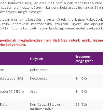
sőbb határozza meg, így ezek még nem állnak rendelkezésünkre.
szezon előtti biztonságtechnikai pályabejárással, így január 21-én
esítményeink megfelelőségét.
tosan frissített felkészülési programját tekinthetik meg. Változások
kszünk naprakész információkkal szolgálni. Figyelmükbe ajánljuk
edülálló módon a komplett magyar labdarúgó menetrendet igyekszünk
pontjainak meghatározása nem kizárólag rajtunk múlik, hiszen
embe kell vennünk.
Eredmény,
Helyszín
megjegyzés
ete
Békéscsaba
Békéscsaba 1912
Kecskemét
1-1 (0-0)
csaba 1912 Előre
Arad
1-1 (0-0)
lőre -
Kórház utcai Stadion
3-3 (1-2)
(műfűves pálya)