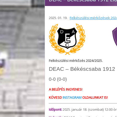
2025. 01. 19.
Felkészülési mérkőzések 202
Felkészülési mérkőzés 2024/2025.
DEAC – Békéscsaba 1912 
0-0 (0-0)
A BELÉPÉS INGYENES!
KÖVESD
INSTAGRAM
OLDALUNKAT IS!
Időpont:
2025. január 18. (szombat) 12:00 ó