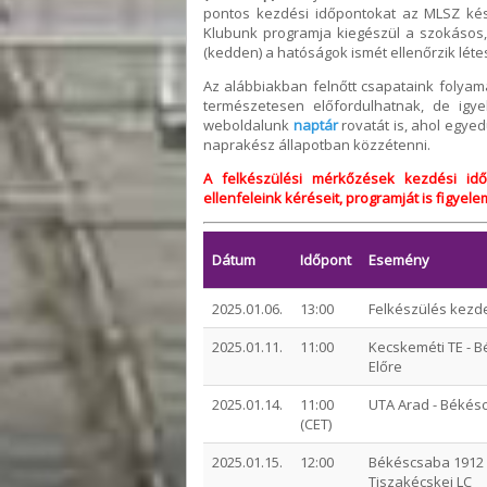
pontos kezdési időpontokat az MLSZ ké
Klubunk programja kiegészül a szokásos, 
(kedden) a hatóságok ismét ellenőrzik lét
Az alábbiakban felnőtt csapataink folyama
természetesen előfordulhatnak, de igye
weboldalunk
naptár
rovatát is, ahol egy
naprakész állapotban közzétenni.
A felkészülési mérkőzések kezdési idő
ellenfeleink kéréseit, programját is figyel
Dátum
Időpont
Esemény
2025.01.06.
13:00
Felkészülés kezd
2025.01.11.
11:00
Kecskeméti TE - 
Előre
2025.01.14.
11:00
UTA Arad - Békés
(CET)
2025.01.15.
12:00
Békéscsaba 1912 E
Tiszakécskei LC