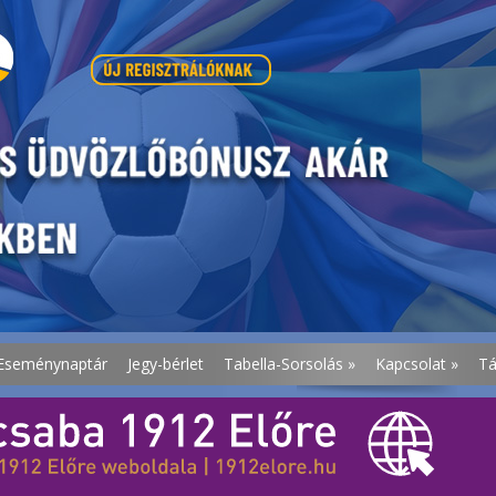
Eseménynaptár
Jegy-bérlet
Tabella-Sorsolás
»
Kapcsolat
»
T