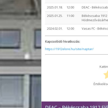
2025.01.18.
12:00
DEAC - Békéscsab
2025.01.25.
11:00
Békéscsaba 1912 E
Hódmezővásárhel
2024.02.01.
12:00
Vasas FC - Békésc
Kapcsolódó hivatkozás:
https://1912elore.hu/site/naptar/
Kattin
Értékelés
DEAC – Békéscsaba 1912 El