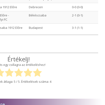
a 1912 Előre
Debrecen
0-0 (0-0)
lőre -
Békéscsaba
2-1 (0-1)
yi FC
saba 1912 Előre
Budapest
3-1 (1-1)
Értékelj!
ts egy csillagra az értékeléshez!
ek átlaga:
5
/ 5. Értékelések száma:
4
őre