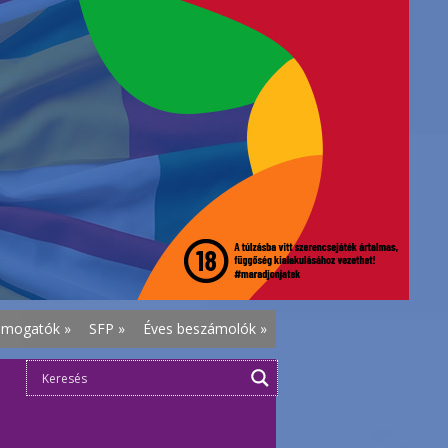
ámogatók
»
SFP
»
Éves beszámolók
»