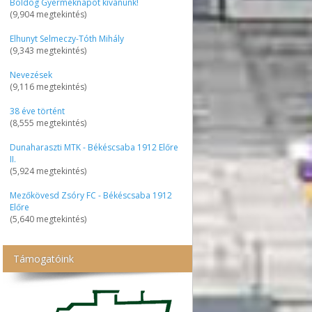
Boldog Gyermeknapot kívánunk!
(9,904 megtekintés)
Elhunyt Selmeczy-Tóth Mihály
(9,343 megtekintés)
Nevezések
(9,116 megtekintés)
38 éve történt
(8,555 megtekintés)
Dunaharaszti MTK - Békéscsaba 1912 Előre
II.
(5,924 megtekintés)
Mezőkövesd Zsóry FC - Békéscsaba 1912
Előre
(5,640 megtekintés)
Támogatóink