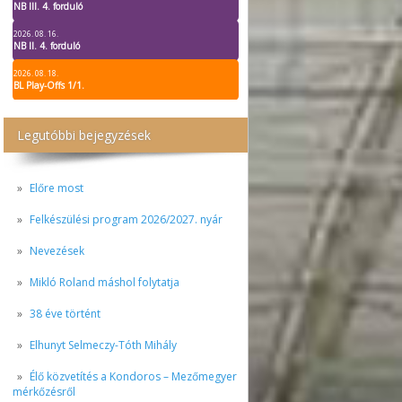
NB III. 4. forduló
2026. 08. 16.
NB II. 4. forduló
2026. 08. 18.
BL Play-Offs 1/1.
Legutóbbi bejegyzések
Előre most
Felkészülési program 2026/2027. nyár
Nevezések
Mikló Roland máshol folytatja
38 éve történt
Elhunyt Selmeczy-Tóth Mihály
Élő közvetítés a Kondoros – Mezőmegyer
mérkőzésről