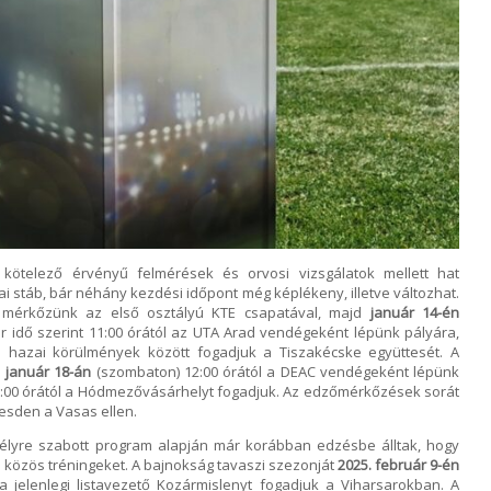
ötelező érvényű felmérések és orvosi vizsgálatok mellett hat
ai stáb, bár néhány kezdési időpont még képlékeny, illetve változhat.
mérkőzünk az első osztályú KTE csapatával, majd
január 14-én
 idő szerint 11:00 órától az UTA Arad vendégeként lépünk pályára,
l hazai körülmények között fogadjuk a Tiszakécske együttesét. A
l
január 18-án
(szombaton) 12:00 órától a DEAC vendégeként lépünk
:00 órától a Hódmezővásárhelyt fogadjuk. Az edzőmérkőzések sorát
sden a Vasas ellen.
mélyre szabott program alapján már korábban edzésbe álltak, hogy
 közös tréningeket. A bajnokság tavaszi szezonját
2025. február 9-én
 jelenlegi listavezető Kozármislenyt fogadjuk a Viharsarokban. A