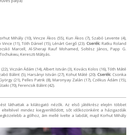
füves pálya)
orhut Mihály (10), Vincze Ákos (55), Kun Ákos (7), Szabó Levente (4),
Vince (11), Tóth Dániel (15), Lénárt Gergő (23).
Cserék:
Ratku Roland
ecskó Marcell, Al-Sheraji Rauf Mohamed, Soltész János, Papp G.
r Tochukwu, Kereszti Mátyás.
22), Viczián Ádám (14), Albert István (3), Kovács Kolos (16), Tóth Máté
Szabó Bálint (5), Harsányi István (27), Kohut Máté (20).
Cserék:
Csonka
yörgy (21), Pelles Patrik (8), Maronyay Zalán (17), Czékus Ádám (15),
aiki (70), Ferencsik Bálint (42).
st láthattak a kilátogató nézők. Az első játékrész elején többet
 elteltével mindez kiegyenlítődött, sőt időközönként a házigazdák
a legközelebb a gólhoz, ám mellé ívelte a labdát, majd Korhut Mihály
.