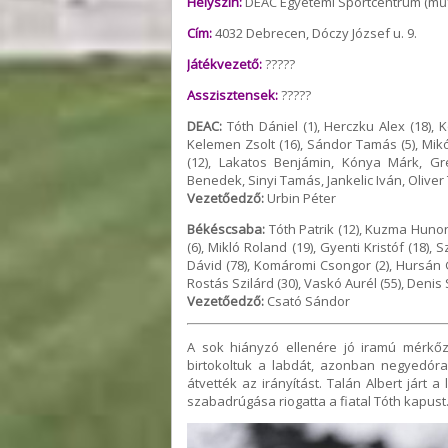
Helyszín:
DEAC Egyetemi Sportcentrum (mű
Cím:
4032 Debrecen, Dóczy József u. 9.
Játékvezető:
?????
Asszisztensek:
?????
DEAC:
Tóth Dániel (1), Herczku Alex (18), K
Kelemen Zsolt (16), Sándor Tamás (5), Mikó 
(12), Lakatos Benjámin, Kónya Márk, Gr
Benedek, Sinyi Tamás, Jankelic Iván, Olive
Vezetőedző:
Urbin Péter
Békéscsaba:
Tóth Patrik (12), Kuzma Hunor (
(6), Mikló Roland (19), Gyenti Kristóf (18), 
Dávid (78), Komáromi Csongor (2), Hursán G
Rostás Szilárd (30), Vaskó Aurél (55), Denis St
Vezetőedző:
Csató Sándor
A sok hiányzó ellenére jó iramú mérkőzé
birtokoltuk a labdát, azonban negyedóra
átvették az irányítást. Talán Albert járt 
szabadrúgása riogatta a fiatal Tóth kapust