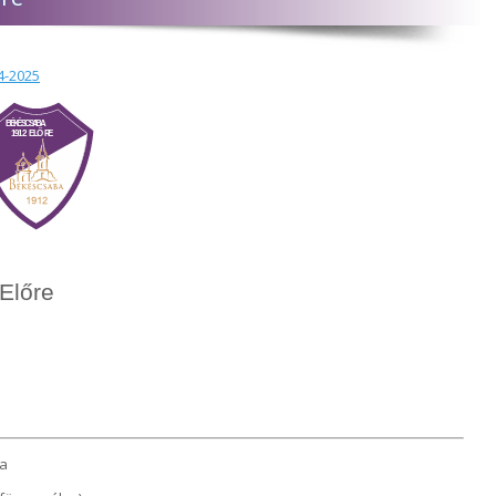
4-2025
Előre
ra