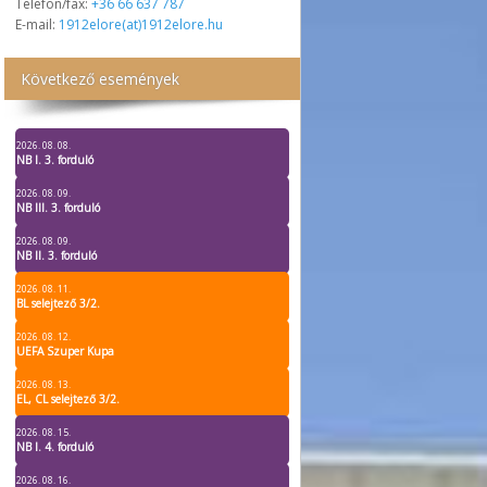
Telefon/fax:
+36 66 637 787
E-mail:
1912elore(at)1912elore.hu
Következő események
2026. 08. 08.
NB I. 3. forduló
2026. 08. 09.
NB III. 3. forduló
2026. 08. 09.
NB II. 3. forduló
2026. 08. 11.
BL selejtező 3/2.
2026. 08. 12.
UEFA Szuper Kupa
2026. 08. 13.
EL, CL selejtező 3/2.
2026. 08. 15.
NB I. 4. forduló
2026. 08. 16.