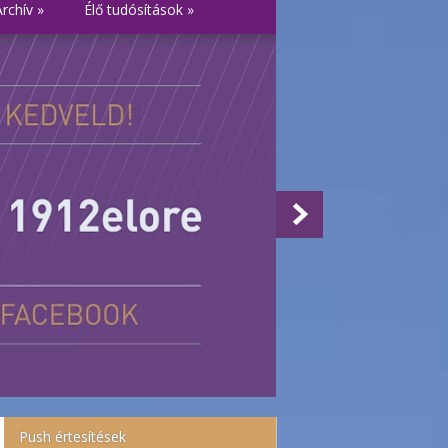
Archív
»
Élő tudósítások
»
Push értesítések