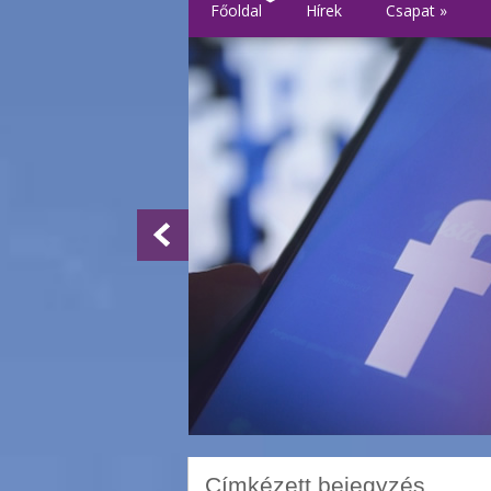
Főoldal
Hírek
Csapat
»
Címkézett bejegyzés