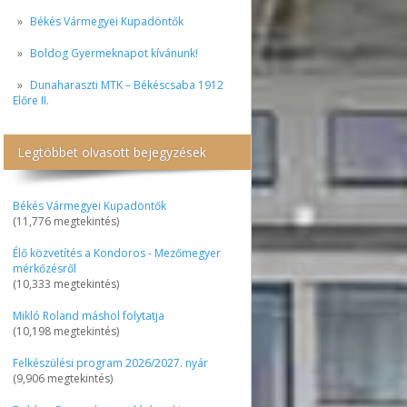
Békés Vármegyei Kupadöntők
Boldog Gyermeknapot kívánunk!
Dunaharaszti MTK – Békéscsaba 1912
Előre II.
Legtöbbet olvasott bejegyzések
Békés Vármegyei Kupadöntők
(11,776 megtekintés)
Élő közvetítés a Kondoros - Mezőmegyer
mérkőzésről
(10,333 megtekintés)
Mikló Roland máshol folytatja
(10,198 megtekintés)
Felkészülési program 2026/2027. nyár
(9,906 megtekintés)