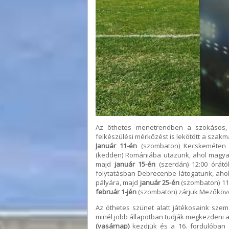
Az öthetes menetrendben a szokásos, k
felkészülési mérkőzést is lekötött a szakm
Január 11-én
(szombaton) Kecskeméten 
(kedden) Romániába utazunk, ahol magyar
majd
január 15-én
(szerdán) 12:00 órátó
folytatásban Debrecenbe látogatunk, aho
pályára, majd
január 25-én
(szombaton) 11
február 1-jén
(szombaton) zárjuk Mezőköve
Az öthetes szünet alatt játékosaink sze
minél jobb állapotban tudják megkezdeni a
(vasárnap)
kezdjük és a 16. fordulóban a