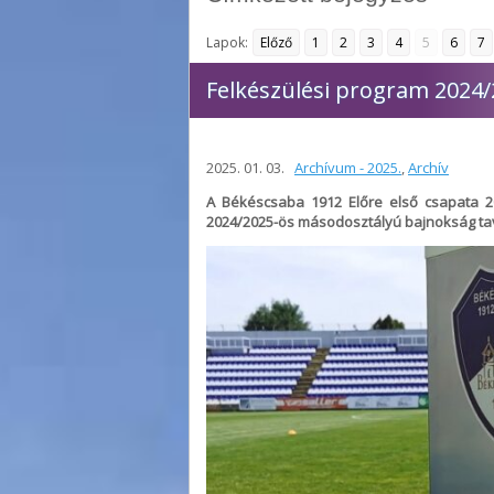
Lapok:
Előző
1
2
3
4
5
6
7
Felkészülési program 2024/2
2025. 01. 03.
Archívum - 2025.
,
Archív
A Békéscsaba 1912 Előre első csapata 20
2024/2025-ös másodosztályú bajnokság ta