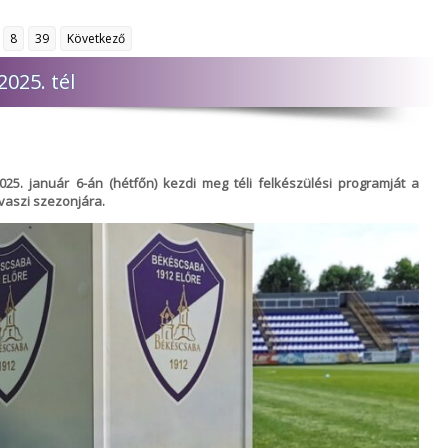
8
39
Következő
025. tél
25. január 6-án (hétfőn) kezdi meg téli felkészülési programját a
vaszi szezonjára.