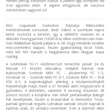
hetven percig irányítani tudtuk a játékot egy komplett NB
II-es együttes ellen. A végére elfogytunk, de hasznos
mérkőzésen vagyunk túl.
Első csapatunk Szolnokon folytatja felkészülési
mérkőzéseinek sorozatát. Boér Gábor a szombati napra
ketté osztotta a keretet, így a délelőtti matinén és a
délutáni Füzesgyarmat (16:00 óra) elleni edzőmeccsen más-
más felállásban lépünk pályára. A cél, hogy mindenki további
meccsterhelést kapjon, hiszen gyakorlatilag kicsit több,
mint két hét maradt a Nagykanizsa ellen Magyar Kupa
csatáig.
A szolnokiak 10-11 edzőmeccset terveztek január 24 és
február 17. közötti időszakra, melyből hármat már
lejátszottak: Szolnoki MÁV FC – Jászberényi FC 1-3,
Soroksár SC – Szolnoki MÁV FC 0-1, Szolnoki MÁV FC – Érdi
VSE 0-3. A bajnokságban jelenleg a középmezőnyből
folytathatják majd, mivel a 21 forduló alatt megszerzett 8
győzelem, 4 döntetlen, valamint 9 vereség összesen 28
pontot hozott a konyhára. Van tehát javítanivalója Balogh
Pál neveltjeinek, hiszen a bravúrokat is bemutató Tisza-
partiak igencsak negatív szériában vannak: ötször kaptak ki
egymás után, és utoljára november 5-én a Gyirmót ellen