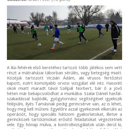
A lila-fehérek első keretéhez tartozó több játékos sem vett
részt a mátraházai táborban sérülés, vagy betegség miatt.
Közéjük tartozott Viczián Ádám, aki vírusos fertőzést
kapott, ezért komolyabb orvosi vizsgálat elé néz. Hasonló
okok miatt maradt távol Szélpál Norbert, bár ő a jövő
héten már bekapcsolódhat a munkába. Szalai Dániel hasfal-
szakadással bajlódik, gyógytornász segítségével igyekszik
felépülni, Ilyés Tamásnak pedig gerincsérve van, az is lehet,
hogy meg kell műteni. Egyelőre azzal igyekeznek elkerülni az
operációt, hogy speciális hátizom gyakorlatokat, illetve a
gerincközeli tartóizmokat erősítő feladatokat végeztetnek
vele. Egy hónap múlva, a kontrollvizsgálatok után derül ki,