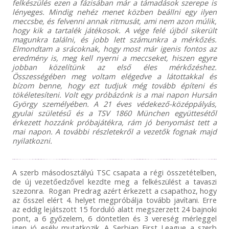
felkészülés ezen a fázisában már a támadások szerepe is
lényeges. Mindig nehéz menet közben beállni egy ilyen
meccsbe, és felvenni annak ritmusát, ami nem azon múlik,
hogy kik a tartalék játékosok. A vége felé újból sikerült
magunkra találni, és jobb lett számunkra a mérkőzés.
Elmondtam a srácoknak, hogy most már igenis fontos az
eredmény is, meg kell nyerni a meccseket, hiszen egyre
jobban közelítünk az első éles mérkőzéshez.
Összességében meg voltam elégedve a látottakkal és
bízom benne, hogy ezt tudjuk még tovább építeni és
tökéletesíteni. Volt egy próbázónk is a mai napon Hursán
György személyében. A 21 éves védekező-középpályás,
gyulai születésű és a TSV 1860 München együttesétől
érkezett hozzánk próbajátékra, rám jó benyomást tett a
mai napon. A további részletekről a vezetők fognak majd
nyilatkozni.
A szerb másodosztályú TSC csapata a régi összetételben,
de új vezetőedzővel kezdte meg a felkészülést a tavaszi
szezonra. Rogan Predrag azért érkezett a csapathoz, hogy
az ősszel elért 4. helyet megpróbálja tovább javítani. Erre
az eddig lejátszott 15 forduló alatt megszerzett 24 bajnoki
pont, a 6 győzelem, 6 döntetlen és 3 vereség mérleggel
igen jó esély mutatkozik. A Serbian First League a szerb