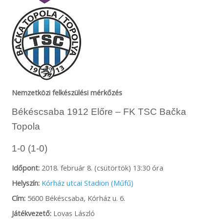
Nemzetközi felkészülési mérkőzés
Békéscsaba 1912 Előre – FK TSC Bačka
Topola
1-0 (1-0)
Időpont:
2018. február 8. (csütörtök) 13:30 óra
Helyszín:
Kórház utcai Stadion (Műfű)
Cím:
5600 Békéscsaba, Kórház u. 6.
Játékvezető:
Lovas László