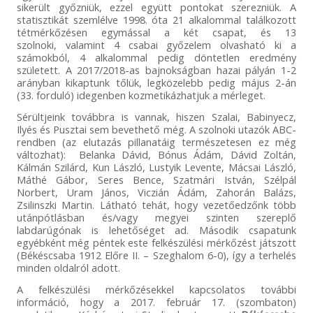
sikerült győzniük, ezzel együtt pontokat szerezniük. A
statisztikát szemlélve 1998. óta 21 alkalommal találkozott
tétmérkőzésen egymással a két csapat, és 13
szolnoki, valamint 4 csabai győzelem olvasható ki a
számokból, 4 alkalommal pedig döntetlen eredmény
született. A 2017/2018-as bajnokságban hazai pályán 1-2
arányban kikaptunk tőlük, legközelebb pedig május 2-án
(33. forduló) idegenben kozmetikázhatjuk a mérleget.
Sérültjeink továbbra is vannak, hiszen Szalai, Babinyecz,
Ilyés és Pusztai sem bevethető még. A szolnoki utazók ABC-
rendben (az elutazás pillanatáig természetesen ez még
változhat): Belanka Dávid, Bónus Ádám, Dávid Zoltán,
Kálmán Szilárd, Kun László, Lustyik Levente, Mácsai László,
Máthé Gábor, Seres Bence, Szatmári István, Szélpál
Norbert, Uram János, Viczián Ádám, Zahorán Balázs,
Zsilinszki Martin. Látható tehát, hogy vezetőedzőnk több
utánpótlásban és/vagy megyei szinten szereplő
labdarúgónak is lehetőséget ad. Második csapatunk
egyébként még péntek este felkészülési mérkőzést játszott
(Békéscsaba 1912 Előre II. – Szeghalom 6-0), így a terhelés
minden oldalról adott.
A felkészülési mérkőzésekkel kapcsolatos további
információ, hogy a 2017. február 17. (szombaton)