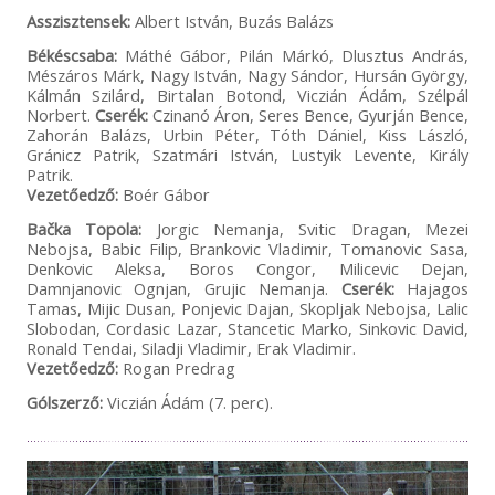
Asszisztensek:
Albert István, Buzás Balázs
Békéscsaba:
Máthé Gábor, Pilán Márkó, Dlusztus András,
Mészáros Márk, Nagy István, Nagy Sándor, Hursán György,
Kálmán Szilárd, Birtalan Botond, Viczián Ádám, Szélpál
Norbert.
Cserék:
Czinanó Áron, Seres Bence, Gyurján Bence,
Zahorán Balázs, Urbin Péter, Tóth Dániel, Kiss László,
Gránicz Patrik, Szatmári István, Lustyik Levente, Király
Patrik.
Vezetőedző:
Boér Gábor
Bačka Topola:
Jorgic Nemanja, Svitic Dragan, Mezei
Nebojsa, Babic Filip, Brankovic Vladimir, Tomanovic Sasa,
Denkovic Aleksa, Boros Congor, Milicevic Dejan,
Damnjanovic Ognjan, Grujic Nemanja.
Cserék:
Hajagos
Tamas, Mijic Dusan, Ponjevic Dajan, Skopljak Nebojsa, Lalic
Slobodan, Cordasic Lazar, Stancetic Marko, Sinkovic David,
Ronald Tendai, Siladji Vladimir, Erak Vladimir.
Vezetőedző:
Rogan Predrag
Gólszerző:
Viczián Ádám (7. perc).