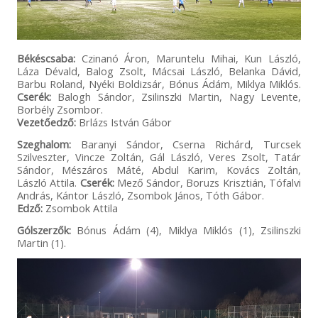
Békéscsaba:
Czinanó Áron, Maruntelu Mihai, Kun László,
Láza Dévald, Balog Zsolt, Mácsai László, Belanka Dávid,
Barbu Roland, Nyéki Boldizsár, Bónus Ádám, Miklya Miklós.
Cserék:
Balogh Sándor, Zsilinszki Martin, Nagy Levente,
Borbély Zsombor.
Vezetőedző:
Brlázs István Gábor
Szeghalom:
Baranyi Sándor, Cserna Richárd, Turcsek
Szilveszter, Vincze Zoltán, Gál László, Veres Zsolt, Tatár
Sándor, Mészáros Máté, Abdul Karim, Kovács Zoltán,
László Attila.
Cserék:
Mező Sándor, Boruzs Krisztián, Tófalvi
András, Kántor László, Zsombok János, Tóth Gábor.
Edző:
Zsombok Attila
Gólszerzők:
Bónus Ádám (4), Miklya Miklós (1), Zsilinszki
Martin (1).