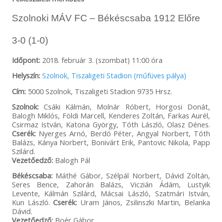
Szolnoki MÁV FC – Békéscsaba 1912 Előre
3-0 (1-0)
Időpont:
2018. február 3. (szombat) 11:00 óra
Helyszín:
Szolnok, Tiszaligeti Stadion (műfüves pálya)
Cím:
5000 Szolnok, Tiszaligeti Stadion 9735 Hrsz.
Szolnok:
Csáki Kálmán, Molnár Róbert, Horgosi Donát,
Balogh Miklós, Földi Marcell, Kenderes Zoltán, Farkas Aurél,
Csirmaz István, Katona György, Tóth László, Olasz Dénes.
Cserék:
Nyerges Arnó, Berdó Péter, Angyal Norbert, Tóth
Balázs, Kánya Norbert, Bonivárt Erik, Pantovic Nikola, Papp
Szilárd.
Vezetőedző:
Balogh Pál
Békéscsaba:
Máthé Gábor, Szélpál Norbert, Dávid Zoltán,
Seres Bence, Zahorán Balázs, Viczián Ádám, Lustyik
Levente, Kálmán Szilárd, Mácsai László, Szatmári István,
Kun László.
Cserék:
Uram János, Zsilinszki Martin, Belanka
Dávid.
Vezetőedző:
Boér Gábor