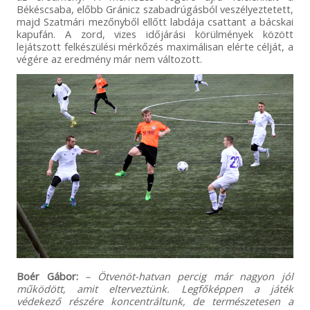
Békéscsaba, előbb Gránicz szabadrúgásból veszélyeztetett,
majd Szatmári mezőnyből ellőtt labdája csattant a bácskai
kapufán. A zord, vizes időjárási körülmények között
lejátszott felkészülési mérkőzés maximálisan elérte célját, a
végére az eredmény már nem változott.
Boér Gábor:
– Ötvenöt-hatvan percig már nagyon jól
működött, amit elterveztünk. Legfőképpen a játék
védekező részére koncentráltunk, de természetesen a