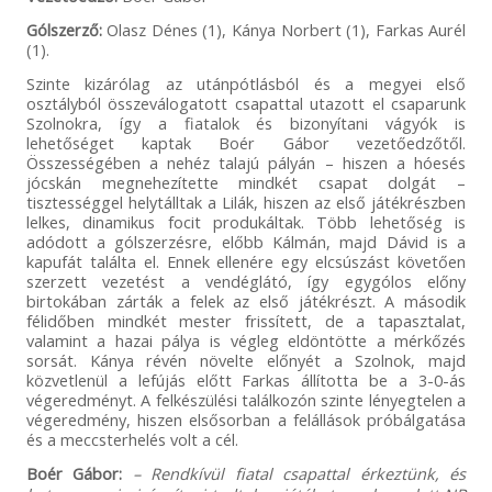
Gólszerző:
Olasz Dénes (1), Kánya Norbert (1), Farkas Aurél
(1).
Szinte kizárólag az utánpótlásból és a megyei első
osztályból összeválogatott csapattal utazott el csaparunk
Szolnokra, így a fiatalok és bizonyítani vágyók is
lehetőséget kaptak Boér Gábor vezetőedzőtől.
Összességében a nehéz talajú pályán – hiszen a hóesés
jócskán megnehezítette mindkét csapat dolgát –
tisztességgel helytálltak a Lilák, hiszen az első játékrészben
lelkes, dinamikus focit produkáltak. Több lehetőség is
adódott a gólszerzésre, előbb Kálmán, majd Dávid is a
kapufát találta el. Ennek ellenére egy elcsúszást követően
szerzett vezetést a vendéglátó, így egygólos előny
birtokában zárták a felek az első játékrészt. A második
félidőben mindkét mester frissített, de a tapasztalat,
valamint a hazai pálya is végleg eldöntötte a mérkőzés
sorsát. Kánya révén növelte előnyét a Szolnok, majd
közvetlenül a lefújás előtt Farkas állította be a 3-0-ás
végeredményt. A felkészülési találkozón szinte lényegtelen a
végeredmény, hiszen elsősorban a felállások próbálgatása
és a meccsterhelés volt a cél.
Boér Gábor:
– Rendkívül fiatal csapattal érkeztünk, és