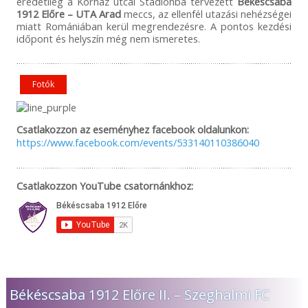
eredetileg a Kórház utcai Stadionba tervezett
Békéscsaba
1912 Előre – UTA Arad
meccs, az ellenfél utazási nehézségei
miatt Romániában kerül megrendezésre. A pontos kezdési
időpont és helyszín még nem ismeretes.
Fotók
Csatlakozzon az eseményhez facebook oldalunkon:
https://www.facebook.com/events/533140110386040
Csatlakozzon YouTube csatornánkhoz:
Békéscsaba 1912 Előre II. – Szeghalmi FC