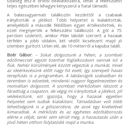
szükség lesz-e orvosi beavatkozásra, tehát a felkészülést
teljes egészében kihagyni kényszerül a fiatal támadó.
A balassagyarmati találkozón kezdettől a csabaiak
irányították a játékot. Több helyzetet is kialakítottak,
amelyekből a második félidőben egyet értékesítettek, és
ezzel megnyerték a felkészülési találkozót. A gól a 75.
percben született, amikor Pilán labdát szerzett a hazaiak
térfelén a jobb oldalon, két védőt kicselezett majd jó
ütemben gurított Urbin elé, aki 10 méterről a kapuba talált.
Boér Gábor:
– Sokat dolgoztunk a héten, a szombati
edzőmeccsel együtt tizenhat foglalkozáson vannak túl a
fiúk. Nehéz körülmények között végeztük a munkát, mivel
az ideérkezésünk előtt nagy hó esett, így szerepelt havas
terepfutás is a programban. A labdarúgók szabadban és
teremben is edzettek, mindenki nagyon fegyelmezetten és
motiváltan dolgozott. A szombati mérkőzésen látszott a
fáradtság a csapaton, de végig mi irányítottuk a játékot, jól
védekeztünk, ezt igazolja, hogy a hazaiak egyetlen
helyzetet sem tudtak kialakítani. Támadásban volt több
lehetőségünk is a gólszerzésre, de azok egy kivételével
kimaradtak. A mérkőzés és az egyhetes edzőtáborozás
elérte a célját, senki sem sérült meg, a hazautazás után a
jövő héten otthon folytatódik majd a munka.