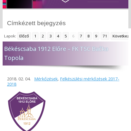
Címkézett bejegyzés
Lapok:
Előző
1
2
3
4
5
6
7
8
9
71
Következ
Békéscsaba 1912 Előre – FK TSC Bačka
Topola
2018. 02. 04.
Mérkőzések
,
Felkészülési mérkőzések 2017-
2018