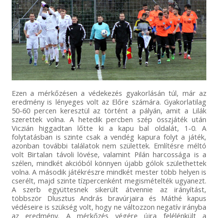
Ezen a mérkőzésen a védekezés gyakorlásán túl, már az
eredmény is lényeges volt az Előre számára. Gyakorlatilag
50-60 percen keresztül az történt a pályán, amit a Lilák
szerettek volna. A hetedik percben szép összjáték után
Viczián higgadtan lőtte ki a kapu bal oldalát, 1-0. A
folytatásban is szinte csak a vendég kapura folyt a játék,
azonban további találatok nem születtek. Említésre méltó
volt Birtalan távoli lövése, valamint Pilán harcossága is a
szélen, mindkét akcióból könnyen újabb gólok születhettek
volna. A második játékrészre mindkét mester több helyen is
cserélt, majd szinte tízpercenként megismételték ugyanezt.
A szerb együttesnek sikerült átvennie az irányítást,
többször Dlusztus András bravúrjaira és Máthé kapus
védéseire is szükség volt, hogy ne változzon negatív irányba
az eredmény. A mérkőzés végére újra felélénkült a