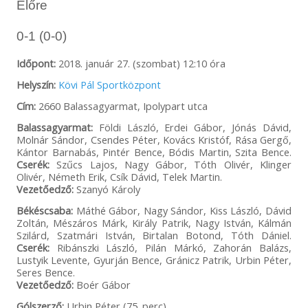
Előre
0-1 (0-0)
Időpont:
2018. január 27. (szombat) 12:10 óra
Helyszín:
Kövi Pál Sportközpont
Cím:
2660 Balassagyarmat, Ipolypart utca
Balassagyarmat:
Földi László, Erdei Gábor, Jónás Dávid,
Molnár Sándor, Csendes Péter, Kovács Kristóf, Rása Gergő,
Kántor Barnabás, Pintér Bence, Bódis Martin, Szita Bence.
Cserék:
Szűcs Lajos, Nagy Gábor, Tóth Olivér, Klinger
Olivér, Németh Erik, Csík Dávid, Telek Martin.
Vezetőedző:
Szanyó Károly
Békéscsaba:
Máthé Gábor, Nagy Sándor, Kiss László, Dávid
Zoltán, Mészáros Márk, Király Patrik, Nagy István, Kálmán
Szilárd, Szatmári István, Birtalan Botond, Tóth Dániel.
Cserék:
Ribánszki László, Pilán Márkó, Zahorán Balázs,
Lustyik Levente, Gyurján Bence, Gránicz Patrik, Urbin Péter,
Seres Bence.
Vezetőedző:
Boér Gábor
Gólszerző:
Urbin Péter (75. perc).