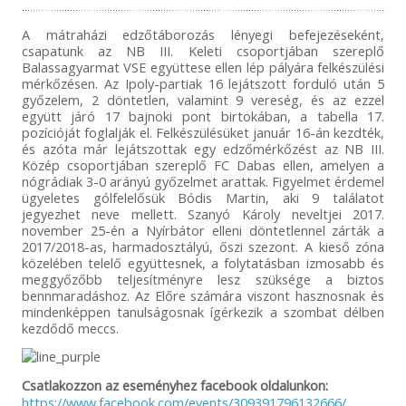
A mátraházi edzőtáborozás lényegi befejezéseként,
csapatunk az NB III. Keleti csoportjában szereplő
Balassagyarmat VSE együttese ellen lép pályára felkészülési
mérkőzésen. Az Ipoly-partiak 16 lejátszott forduló után 5
győzelem, 2 döntetlen, valamint 9 vereség, és az ezzel
együtt járó 17 bajnoki pont birtokában, a tabella 17.
pozícióját foglalják el. Felkészülésüket január 16-án kezdték,
és azóta már lejátszottak egy edzőmérkőzést az NB III.
Közép csoportjában szereplő FC Dabas ellen, amelyen a
nógrádiak 3-0 arányú győzelmet arattak. Figyelmet érdemel
ügyeletes gólfelelősük Bódis Martin, aki 9 találatot
jegyezhet neve mellett. Szanyó Károly neveltjei 2017.
november 25-én a Nyírbátor elleni döntetlennel zárták a
2017/2018-as, harmadosztályú, őszi szezont. A kieső zóna
közelében telelő együttesnek, a folytatásban izmosabb és
meggyőzőbb teljesítményre lesz szüksége a biztos
bennmaradáshoz. Az Előre számára viszont hasznosnak és
mindenképpen tanulságosnak ígérkezik a szombat délben
kezdődő meccs.
Csatlakozzon az eseményhez facebook oldalunkon:
https://www.facebook.com/events/309391796132666/