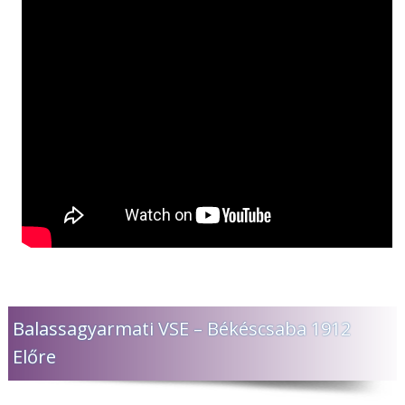
Balassagyarmati VSE – Békéscsaba 1912
Előre