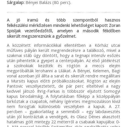
Sárgalap:
Bényei Balázs (80. perc).
A jó iramú és több szempontból hasznos
felkészülési mérkőzésen mindenki lehetőséget kapott Zoran
Spisljak vezetőedzőtől, amelyen a második félidőben
sikerült megszereznünk a győzelmet.
A közzétett információkkal ellentétben a Kórház utcai
műfüves pályán került megrendezésre a találkozó, mivel a
szakmai stáb úgy döntött, hogy a tegnapi intenzív esőzés
után pihentetik a gyepet a centerpályán. Az első játékrészt
a szolnokiak kezdték és rögtön a meccs elején
megpróbálták lerohanni a Lilákat. A Bényei, Kelemen, Bagi
vonal azonban jól állta a sarat és sikerült rendre megállítani
a Mursits kapus előtti próbálkozásokat. Rögtön az elején
Pantovic veszélyeztetett, de pár perc elteltével a nagy
kedvvel játszó Ihrig-Farkas is többször eljutott Somogyi
kapus birodalmáig. A folytatásban főképp a középpályán
birkóztak a csapatok, néhány ígéretes megmozuláson kívül
nem forogtak különösebb veszélyben a kapuk. A 27.
percben – gyakorlatilag a semmiből – egy labdavesztés
után jól kontráztak a vendégek, és Olasz Dénes akasztott
hatalmas gólt mintegy 22 méterről a csabaiak kapujába: 0-
1. Két perccel később Spitzmüller akár egalizálhatta volna