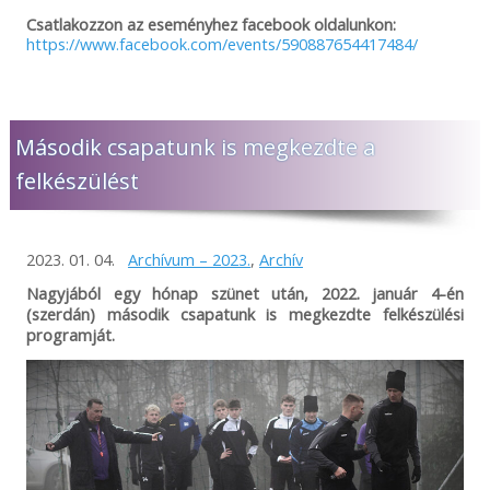
Csatlakozzon az eseményhez facebook oldalunkon:
https://www.facebook.com/events/590887654417484/
Második csapatunk is megkezdte a
felkészülést
2023. 01. 04.
Archívum – 2023.
,
Archív
Nagyjából egy hónap szünet után, 2022. január 4-én
(szerdán) második csapatunk is megkezdte felkészülési
programját.