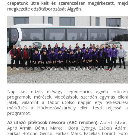
csapatunk útra kelt és szerencsésen megérkezett, majd
megkezdte edzőtáborozását Algyőn.
Napi két edzés és/vagy regeneráció, egyéb erőnléti
programok, mérések, videózások, szerdán egymás elleni
játék, valamint a tábor utolsó napján egy felkészülési
mérkőzés a Hódmezővásárhely ellen teszi teljessé a
programot.
Az utazó játékosok névsora (ABC-rendben):
Albert István,
Apró Ármin, Bónus Marcell, Bora György, Czékus Ádám,
Farkas Botond Gergő, Farkas Márk, Fazekas Lóránt, Futó