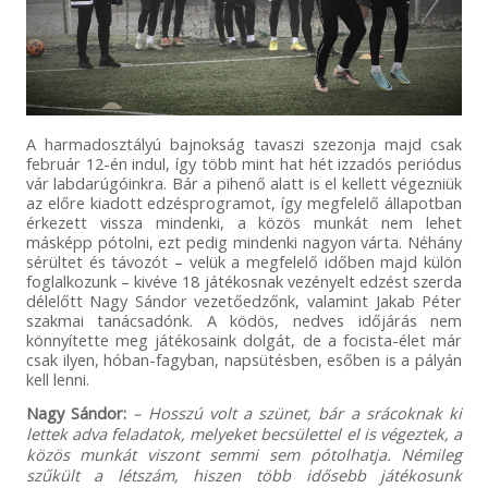
A harmadosztályú bajnokság tavaszi szezonja majd csak
február 12-én indul, így több mint hat hét izzadós periódus
vár labdarúgóinkra. Bár a pihenő alatt is el kellett végezniük
az előre kiadott edzésprogramot, így megfelelő állapotban
érkezett vissza mindenki, a közös munkát nem lehet
másképp pótolni, ezt pedig mindenki nagyon várta. Néhány
sérültet és távozót – velük a megfelelő időben majd külön
foglalkozunk – kivéve 18 játékosnak vezényelt edzést szerda
délelőtt Nagy Sándor vezetőedzőnk, valamint Jakab Péter
szakmai tanácsadónk. A ködös, nedves időjárás nem
könnyítette meg játékosaink dolgát, de a focista-élet már
csak ilyen, hóban-fagyban, napsütésben, esőben is a pályán
kell lenni.
Nagy Sándor:
– Hosszú volt a szünet, bár a srácoknak ki
lettek adva feladatok, melyeket becsülettel el is végeztek, a
közös munkát viszont semmi sem pótolhatja. Némileg
szűkült a létszám, hiszen több idősebb játékosunk