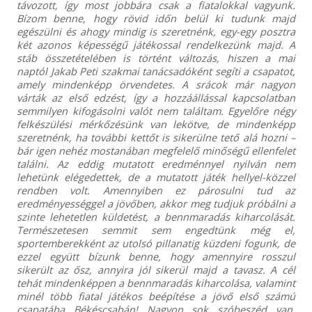
távozott, így most jobbára csak a fiatalokkal vagyunk.
Bízom benne, hogy rövid időn belül ki tudunk majd
egészülni és ahogy mindig is szeretnénk, egy-egy posztra
két azonos képességű játékossal rendelkezünk majd. A
stáb összetételében is történt változás, hiszen a mai
naptól Jakab Peti szakmai tanácsadóként segíti a csapatot,
amely mindenképp örvendetes. A srácok már nagyon
várták az első edzést, így a hozzáállással kapcsolatban
semmilyen kifogásolni valót nem találtam. Egyelőre négy
felkészülési mérkőzésünk van lekötve, de mindenképp
szeretnénk, ha további kettőt is sikerülne tető alá hozni –
bár igen nehéz mostanában megfelelő minőségű ellenfelet
találni. Az eddig mutatott eredménnyel nyilván nem
lehetünk elégedettek, de a mutatott játék hellyel-közzel
rendben volt. Amennyiben ez párosulni tud az
eredményességgel a jövőben, akkor meg tudjuk próbálni a
szinte lehetetlen küldetést, a bennmaradás kiharcolását.
Természetesen semmit sem engedtünk még el,
sportemberekként az utolsó pillanatig küzdeni fogunk, de
ezzel együtt bízunk benne, hogy amennyire rosszul
sikerült az ősz, annyira jól sikerül majd a tavasz. A cél
tehát mindenképpen a bennmaradás kiharcolása, valamint
minél több fiatal játékos beépítése a jövő első számú
csapatába Békéscsabán! Nagyon sok szóbeszéd van,