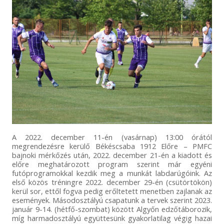
A 2022. december 11-én (vasárnap) 13:00 órától
megrendezésre kerülő Békéscsaba 1912 Előre – PMFC
bajnoki mérkőzés után, 2022. december 21-én a kiadott és
előre meghatározott program szerint már egyéni
futóprogramokkal kezdik meg a munkát labdarúgóink. Az
első közös tréningre 2022. december 29-én (csütörtökön)
kerül sor, ettől fogva pedig erőltetett menetben zajlanak az
események. Másodosztályú csapatunk a tervek szerint 2023.
január 9-14. (hétfő-szombat) között Algyőn edzőtáborozik,
míg harmadosztályú együttesünk gyakorlatilag végig hazai