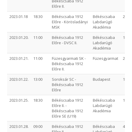
Békéscsaba 1912
Előre II.
2023.01.18
18:30
Békéscsaba 1912
Békéscsaba
2-2 (0
Előre - Körösladányi
Labdarúgó
MSK
Akadémia
2023.01.20.
11:00
Békéscsaba 1912
Békéscsaba
1-1 (0
Előre - DVSC II.
Labdarúgó
Akadémia
2023.01.21.
11:00
Füzesgyarmati SK -
Füzesgyarmat
2-0 (1
Békéscsaba 1912
Előre II.
2023.01.22.
13:00
Soroksár SC -
Budapest
1-1 (0
Békéscsaba 1912
Előre
2023.01.25.
18:30
Békéscsaba 1912
Békéscsaba
10-1 (
Előre II. -
Labdarúgó
Békéscsaba 1912
Akadémia
Előre SE (U19)
2023.01.28.
09:00
Békéscsaba 1912
Békéscsaba
4-1 (0
Előre II. -
Labdarúgó