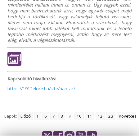
mindenfélét hallani innen is, onnan is. Úgy vagyok ezzel,
hogy nem bazírozhatunk arra, hogy egy-két csapat majd
bedobja a törölközőt, vagy valamelyik feljutó visszalép,
illetve nem tudja vállalni. Elmondtuk a srácoknak, hogy
tavasszal minél jobb játékot kell mutatnunk és a lehető
legtöbb mérkőzést megnyerni, aztán hogy az mire lesz
elég, elválik a végelszámolásnál.
Kapcsolódó hivatkozás:
https://1912elore.hu/site/naptar/
Lapok:
Előző
1
6
7
8
9
10
11
12
23
Következő