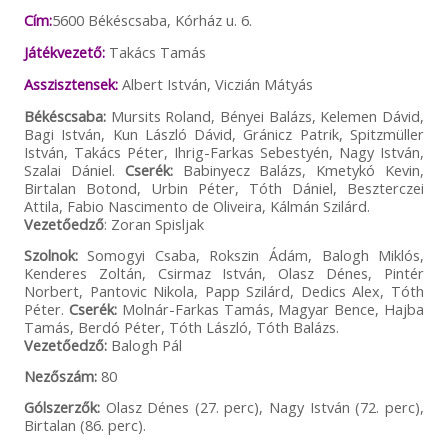
Cím:
5600 Békéscsaba, Kórház u. 6.
Játékvezető:
Takács Tamás
Asszisztensek:
Albert István, Viczián Mátyás
Békéscsaba:
Mursits Roland, Bényei Balázs, Kelemen Dávid,
Bagi István, Kun László Dávid, Gránicz Patrik, Spitzmüller
István, Takács Péter, Ihrig-Farkas Sebestyén, Nagy István,
Szalai Dániel.
Cserék:
Babinyecz Balázs, Kmetykó Kevin,
Birtalan Botond, Urbin Péter, Tóth Dániel, Beszterczei
Attila, Fabio Nascimento de Oliveira, Kálmán Szilárd.
Vezetőedző
: Zoran Spisljak
Szolnok:
Somogyi Csaba, Rokszin Ádám, Balogh Miklós,
Kenderes Zoltán, Csirmaz István, Olasz Dénes, Pintér
Norbert, Pantovic Nikola, Papp Szilárd, Dedics Alex, Tóth
Péter.
Cserék:
Molnár-Farkas Tamás, Magyar Bence, Hajba
Tamás, Berdó Péter, Tóth László, Tóth Balázs.
Vezetőedző:
Balogh Pál
Nezőszám:
80
Gólszerzők:
Olasz Dénes (27. perc), Nagy István (72. perc),
Birtalan (86. perc).