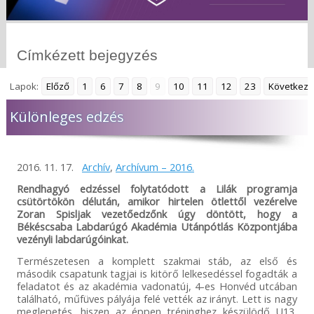
Címkézett bejegyzés
Lapok:
Előző
1
6
7
8
9
10
11
12
23
Következő
Különleges edzés
2016. 11. 17.
Archív
,
Archívum – 2016.
Rendhagyó edzéssel folytatódott a Lilák programja
csütörtökön délután, amikor hirtelen ötlettől vezérelve
Zoran Spisljak vezetőedzőnk úgy döntött, hogy a
Békéscsaba Labdarúgó Akadémia Utánpótlás Központjába
vezényli labdarúgóinkat.
Természetesen a komplett szakmai stáb, az első és
második csapatunk tagjai is kitörő lelkesedéssel fogadták a
feladatot és az akadémia vadonatúj, 4-es Honvéd utcában
található, műfüves pályája felé vették az irányt. Lett is nagy
meglepetés, hiszen az éppen tréninghez készülödő U13,