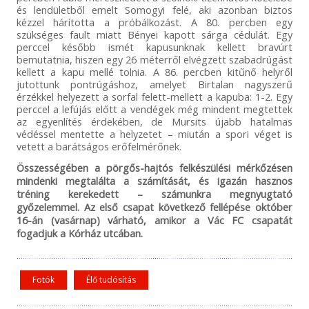
és lendületből emelt Somogyi felé, aki azonban biztos
kézzel hárította a próbálkozást. A 80. percben egy
szükséges fault miatt Bényei kapott sárga cédulát. Egy
perccel később ismét kapusunknak kellett bravúrt
bemutatnia, hiszen egy 26 méterről elvégzett szabadrúgást
kellett a kapu mellé tolnia. A 86. percben kitűnő helyről
jutottunk pontrúgáshoz, amelyet Birtalan nagyszerű
érzékkel helyezett a sorfal felett-mellett a kapuba: 1-2. Egy
perccel a lefújás előtt a vendégek még mindent megtettek
az egyenlítés érdekében, de Mursits újabb hatalmas
védéssel mentette a helyzetet – miután a spori véget is
vetett a barátságos erőfelmérőnek.
Összességében a pörgős-hajtós felkészülési mérkőzésen
mindenki megtalálta a számítását, és igazán hasznos
tréning kerekedett – számunkra megnyugtató
győzelemmel. Az első csapat következő fellépése október
16-án (vasárnap) várható, amikor a Vác FC csapatát
fogadjuk a Kórház utcában.
Fotók
Élő tudósítás