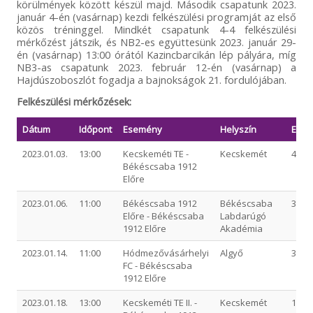
körülmények között készül majd. Második csapatunk 2023.
január 4-én (vasárnap) kezdi felkészülési programját az első
közös tréninggel. Mindkét csapatunk 4-4 felkészülési
mérkőzést játszik, és NB2-es együttesünk 2023. január 29-
én (vasárnap) 13:00 órától Kazincbarcikán lép pályára, míg
NB3-as csapatunk 2023. február 12-én (vasárnap) a
Hajdúszoboszlót fogadja a bajnokságok 21. fordulójában.
Felkészülési mérkőzések:
Dátum
Időpont
Esemény
Helyszín
Ered
2023.01.03.
13:00
Kecskeméti TE -
Kecskemét
4-2 (2
Békéscsaba 1912
Előre
2023.01.06.
11:00
Békéscsaba 1912
Békéscsaba
3-0 (2
Előre - Békéscsaba
Labdarúgó
1912 Előre
Akadémia
2023.01.14.
11:00
Hódmezővásárhelyi
Algyő
3-1 (2
FC - Békéscsaba
1912 Előre
2023.01.18.
13:00
Kecskeméti TE II. -
Kecskemét
1-4 (1