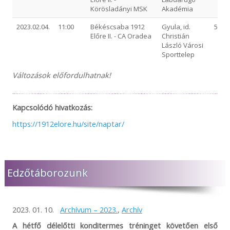
Körösladányi MSK
Akadémia
2023.02.04.
11:00
Békéscsaba 1912
Gyula, id.
5-1 (4
Előre II. - CA Oradea
Christián
László Városi
Sporttelep
Változások előfordulhatnak!
Kapcsolódó hivatkozás:
https://1912elore.hu/site/naptar/
Edzőtáborozunk
2023. 01. 10.
Archívum – 2023.
,
Archív
A hétfő délelőtti konditermes tréninget követően első