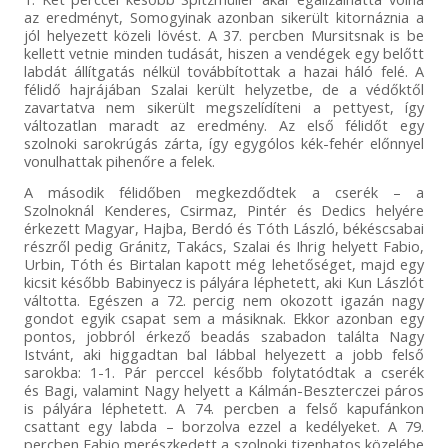
az eredményt, Somogyinak azonban sikerült kitornáznia a
jól helyezett közeli lövést. A 37. percben Mursitsnak is be
kellett vetnie minden tudását, hiszen a vendégek egy belőtt
labdát állítgatás nélkül továbbítottak a hazai háló felé. A
félidő hajrájában Szalai került helyzetbe, de a védőktől
zavartatva nem sikerült megszelídíteni a pettyest, így
változatlan maradt az eredmény. Az első félidőt egy
szolnoki sarokrúgás zárta, így egygólos kék-fehér előnnyel
vonulhattak pihenőre a felek.
A második félidőben megkezdődtek a cserék – a
Szolnoknál Kenderes, Csirmaz, Pintér és Dedics helyére
érkezett Magyar, Hajba, Berdó és Tóth László, békéscsabai
részről pedig Gránitz, Takács, Szalai és Ihrig helyett Fabio,
Urbin, Tóth és Birtalan kapott még lehetőséget, majd egy
kicsit később Babinyecz is pályára léphetett, aki Kun Lászlót
váltotta. Egészen a 72. percig nem okozott igazán nagy
gondot egyik csapat sem a másiknak. Ekkor azonban egy
pontos, jobbról érkező beadás szabadon találta Nagy
Istvánt, aki higgadtan bal lábbal helyezett a jobb felső
sarokba: 1-1. Pár perccel később folytatódtak a cserék
és Bagi, valamint Nagy helyett a Kálmán-Beszterczei páros
is pályára léphetett. A 74. percben a felső kapufánkon
csattant egy labda – borzolva ezzel a kedélyeket. A 79.
percben Fabio merészkedett a szolnoki tizenhatos közelébe