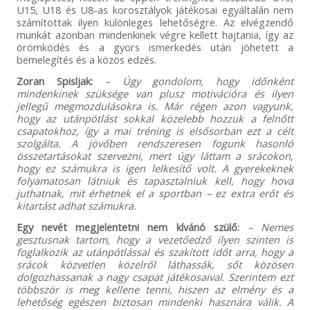
U15, U18 és U8-as korosztályok játékosai egyáltalán nem
számítottak ilyen különleges lehetőségre. Az elvégzendő
munkát azonban mindenkinek végre kellett hajtania, így az
örömködés és a gyors ismerkedés után jöhetett a
bemelegítés és a közös edzés.
Zoran Spisljak:
– Úgy gondolom, hogy időnként
mindenkinek szüksége van plusz motivációra és ilyen
jellegű megmozdulásokra is. Már régen azon vagyunk,
hogy az utánpótlást sokkal közelebb hozzuk a felnőtt
csapatokhoz, így a mai tréning is elsősorban ezt a célt
szolgálta. A jövőben rendszeresen fogunk hasonló
összetartásokat szervezni, mert úgy láttam a srácokon,
hogy ez számukra is igen lelkesítő volt. A gyerekeknek
folyamatosan látniuk és tapasztalniuk kell, hogy hova
juthatnak, mit érhetnek el a sportban – ez extra erőt és
kitartást adhat számukra.
Egy nevét megjelentetni nem kívánó szülő:
– Nemes
gesztusnak tartom, hogy a vezetőedző ilyen szinten is
foglalkozik az utánpótlással és szakított időt arra, hogy a
srácok közvetlen közelről láthassák, sőt közösen
dolgozhassanak a nagy csapat játékosaival. Szerintem ezt
többször is meg kellene tenni, hiszen az elmény és a
lehetőség egészen biztosan mindenki hasznára válik. A