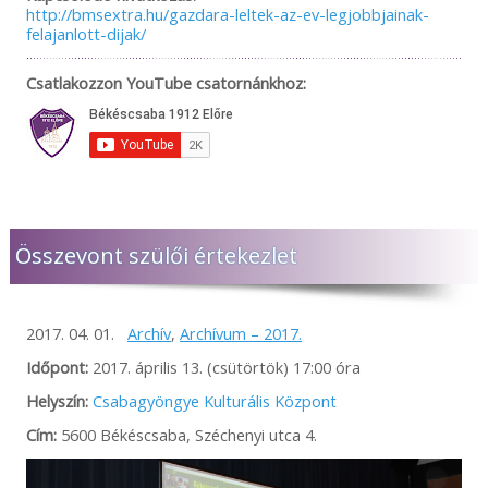
http://bmsextra.hu/gazdara-leltek-az-ev-legjobbjainak-
felajanlott-dijak/
Csatlakozzon YouTube csatornánkhoz:
Összevont szülői értekezlet
2017. 04. 01.
Archív
,
Archívum – 2017.
Időpont:
2017. április 13. (csütörtök) 17:00 óra
Helyszín:
Csabagyöngye Kulturális Központ
Cím:
5600 Békéscsaba, Széchenyi utca 4.