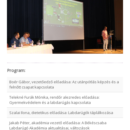
Program:
Boér Gábor, vezetőedző előadása: Az utánpótlás képzés és a
felnőtt csapat kapcsolata
Telekné Furák Mónika, rendőr alezredes előadása:
Gyermekvédelem és a labdarúgás kapcsolata
Szalai Ilona, dietetikus előadása: Labdarúgók táplálkozása
Jakab Péter, akadémia vezető előadása: A Békéscsaba
Labdarúgó Akadémia aktualitásai, változások