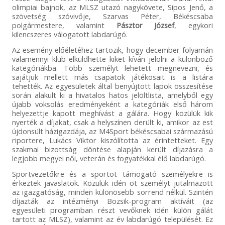
olimpiai bajnok, az MLSZ utazó nagykövete, Sipos Jenő, a
szövetség szóvivője, Szarvas Péter, Békéscsaba
polgármestere, valamint
Pásztor József
, egykori
kilencszeres válogatott labdarúgó.
Az esemény előéletéhez tartozik, hogy december folyamán
valamennyi klub elküldhette kiket kíván jelölni a különböző
kategóriákba. Több személyt lehetett megnevezni, és
sajátjuk mellett más csapatok játékosait is a listára
tehették. Az egyesületek által benyújtott lapok összesítése
során alakult ki a hivatalos hatos jelöltlista, amelyből egy
újabb voksolás eredményeként a kategóriák első három
helyezettje kapott meghívást a gálára. Hogy közülük kik
nyerték a díjakat, csak a helyszínen derült ki, amikor az est
újdonsült házigazdája, az M4Sport békéscsabai származású
riportere, Lukács Viktor kiszólította az érintetteket. Egy
szakmai bizottság döntése alapján került díjazásra a
legjobb megyei női, veterán és fogyatékkal élő labdarúgó.
Sportvezetőkre és a sportot támogató személyekre is
érkeztek javaslatok. Közülük idén öt személyt jutalmazott
az igazgatóság, minden különösebb sorrend nélkül. Szintén
díjazták az intézményi Bozsik-program aktíváit (az
egyesületi programban részt vevőknek idén külön gálát
tartott az MLSZ), valamint az év labdarúgó települését. Ez