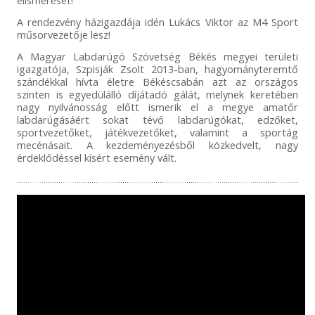
A rendezvény házigazdája idén Lukács Viktor az M4 Sport
műsorvezetője lesz!
A Magyar Labdarúgó Szövetség Békés megyei területi
igazgatója, Szpisják Zsolt 2013-ban, hagyományteremtő
szándékkal hívta életre Békéscsabán azt az országos
szinten is egyedülálló díjátadó gálát, melynek keretében
nagy nyilvánosság előtt ismerik el a megye amatőr
labdarúgásáért sokat tévő labdarúgókat, edzőket,
sportvezetőket, játékvezetőket, valamint a sportág
mecénásait. A kezdeményezésből közkedvelt, nagy
érdeklődéssel kísért esemény vált.