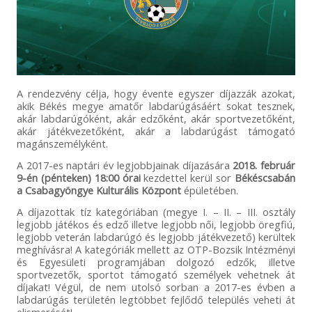
A rendezvény célja, hogy évente egyszer díjazzák azokat,
akik Békés megye amatőr labdarúgásáért sokat tesznek,
akár labdarúgóként, akár edzőként, akár sportvezetőként,
akár játékvezetőként, akár a labdarúgást támogató
magánszemélyként.
A 2017-es naptári év legjobbjainak díjazására
2018. február
9-én (pénteken) 18:00 órai
kezdettel kerül sor
Békéscsabán
a Csabagyöngye Kulturális Központ
épületében.
A díjazottak tíz kategóriában (megye I. – II. – III. osztály
legjobb játékos és edző illetve legjobb női, legjobb öregfiú,
legjobb veterán labdarúgó és legjobb játékvezető) kerültek
meghívásra! A kategóriák mellett az OTP-Bozsik Intézményi
és Egyesületi programjában dolgozó edzők, illetve
sportvezetők, sportot támogató személyek vehetnek át
díjakat! Végül, de nem utolsó sorban a 2017-es évben a
labdarúgás területén legtöbbet fejlődő település veheti át
elismerését!