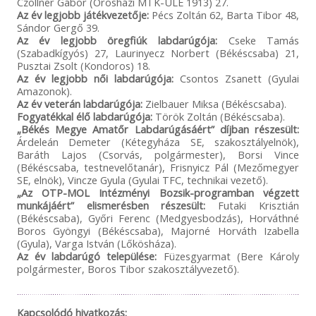
Czollner Gábor (Orosházi MTK-ULE 1913) 27.
Az év legjobb játékvezetője:
Pécs Zoltán 62, Barta Tibor 48,
Sándor Gergő 39.
Az év legjobb öregfiúk labdarúgója:
Cseke Tamás
(Szabadkígyós) 27, Laurinyecz Norbert (Békéscsaba) 21,
Pusztai Zsolt (Kondoros) 18.
Az év legjobb női labdarúgója:
Csontos Zsanett (Gyulai
Amazonok).
Az év veterán labdarúgója:
Zielbauer Miksa (Békéscsaba).
Fogyatékkal élő labdarúgója:
Török Zoltán (Békéscsaba).
„Békés Megye Amatőr Labdarúgásáért” díjban részesült:
Árdeleán Demeter (Kétegyháza SE, szakosztályelnök),
Baráth Lajos (Csorvás, polgármester), Borsi Vince
(Békéscsaba, testnevelőtanár), Frisnyicz Pál (Mezőmegyer
SE, elnök), Vincze Gyula (Gyulai TFC, technikai vezető).
„Az OTP-MOL Intézményi Bozsik-programban végzett
munkájáért” elismerésben részesült:
Futaki Krisztián
(Békéscsaba), Győri Ferenc (Medgyesbodzás), Horváthné
Boros Gyöngyi (Békéscsaba), Majorné Horváth Izabella
(Gyula), Varga István (Lőkösháza).
Az év labdarúgó települése:
Füzesgyarmat (Bere Károly
polgármester, Boros Tibor szakosztályvezető).
Kapcsolódó hivatkozás: