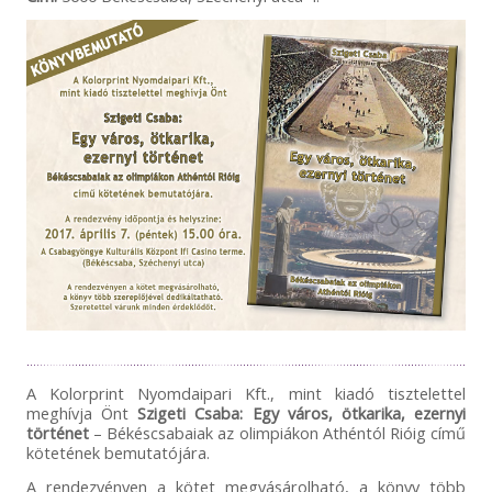
A Kolorprint Nyomdaipari Kft., mint kiadó tisztelettel
meghívja Önt
Szigeti Csaba: Egy város, ötkarika, ezernyi
történet
– Békéscsabaiak az olimpiákon Athéntól Rióig című
kötetének bemutatójára.
A rendezvényen a kötet megvásárolható, a könyv több