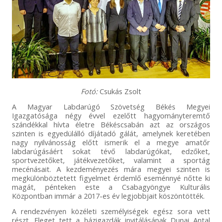
Fotó:
Csukás Zsolt
A Magyar Labdarúgó Szövetség Békés Megyei
Igazgatósága négy évvel ezelőtt hagyományteremtő
szándékkal hívta életre Békéscsabán azt az országos
szinten is egyedülálló díjátadó gálát, amelynek keretében
nagy nyilvánosság előtt ismerik el a megye amatőr
labdarúgásáért sokat tévő labdarúgókat, edzőket,
sportvezetőket, játékvezetőket, valamint a sportág
mecénásait. A kezdeményezés mára megyei szinten is
megkülönböztetett figyelmet érdemlő eseménnyé nőtte ki
magát, pénteken este a Csabagyöngye Kulturális
Központban immár a 2017-es év legjobbjait köszöntötték.
A rendezvényen közéleti személyiségek egész sora vett
részt. Eleget tett a házigazdák invitálásának Dunai Antal