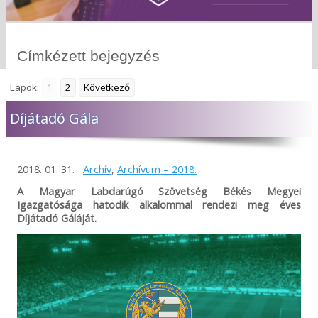
Címkézett bejegyzés
Lapok:
1
2
Következő
Díjátadó Gála
2018. 01. 31.
Archív
,
Archívum – 2018.
A Magyar Labdarúgó Szövetség Békés Megyei
Igazgatósága hatodik alkalommal rendezi meg éves
Díjátadó Gáláját.