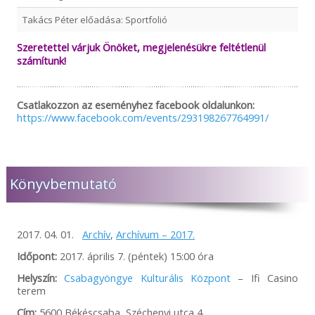
Takács Péter előadása: Sportfolió
Szeretettel várjuk Önöket, megjelenésükre feltétlenül
számítunk!
Csatlakozzon az eseményhez facebook oldalunkon:
https://www.facebook.com/events/293198267764991/
Könyvbemutató
2017. 04. 01.
Archív
,
Archívum – 2017.
Időpont:
2017. április 7. (péntek) 15:00 óra
Helyszín:
Csabagyöngye Kulturális Központ
– Ifi Casino
terem
Cím:
5600 Békéscsaba, Széchenyi utca 4.