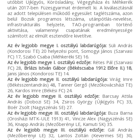
utóbbit Újkígyós, Körösladány, Végegyháza és Méhkerék
után 2017-ben Füzesgyarmat érdemelt ki. A kiválasztásnál
az adott településen működő egyesület taglétszáma, azon
belül Bozsik programos létszáma, utánpótlás-nevelése,
infrastrukturális helyzete, TAO-programban történő
aktivitása, valamennyi csapatának eredményessége
számított az elmúlt esztendőre kivetítve.
Az év legjobb megye I. osztályú labdarúgója:
Süli András
(Kondorosi TE) 20 helyezési pont, Somogyi János (Szarvasi
FC) 17, Szabó Csaba (Méhkeréki SE) 16.
Az év legjobb megye I. osztályú edzője:
Rétes Pál (Szarvasi
FC) 28,
Brlázs István Gábor (Békéscsaba 1912 Előre II.) 18
,
Janis János (Kondorosi TE) 14.
Az év legjobb megye II. osztályú labdarúgója:
Virág Imre
(Békésszentandrás) 48, Tanner Gergő (Mezőkovácsházi TE)
26, Kardos Imre (Békési FC) 24.
Az év legjobb megye II. osztályú edzője:
Barcsay Attila
András (Dobozi SE) 34, Zsiros György (Újkígyós FC) 33,
Boér Zsolt (Nagyszénás SE) 27.
Az év legjobb megye III. osztályú labdarúgója:
Buza Barna
(Orosházi MTK-ULE 1913) 41, Vincze Alex (Nagyszénás SE)
36, Knapp András (Mezőberényi LE, Kamuti SK) 35.
Az év legjobb megye III. osztályú edzője:
Gál András
(Mezőberényi LE) 32, Lantos Zoltán (Kevermes SE) 30,