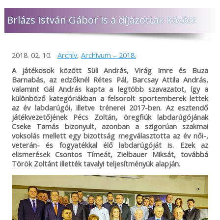
Brlázs István Gábor is a díjazottak között
2018. 02. 10.
Archív
,
Archívum – 2018.
A játékosok között Süli András, Virág Imre és Buza
Barnabás, az edzőknél Rétes Pál, Barcsay Attila András,
valamint Gál András kapta a legtöbb szavazatot, így a
különböző kategóriákban a felsorolt sportemberek lettek
az év labdarúgói, illetve trénerei 2017-ben. Az esztendő
játékvezetőjének Pécs Zoltán, öregfiúk labdarúgójának
Cseke Tamás bizonyult, azonban a szigorúan szakmai
voksolás mellett egy bizottság megválasztotta az év női-,
veterán- és fogyatékkal élő labdarúgóját is. Ezek az
elismerések Csontos Tímeát, Zielbauer Miksát, továbbá
Török Zoltánt illették tavalyi teljesítményük alapján.