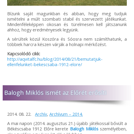
Bízunk saját magunkban és abban, hogy meg tudjuk
ismételni a múlt szombati stabil és szervezett játékunkat.
Mindenféleképpen okosan és türelmesen kell játszanunk
ahhoz, hogy eredményesek legyünk.
A sérültek közül Koszóra és Sóosra nem számíthatunk, a
többiek harcra készen várják a holnapi mérkőzést.
Kapcsolódó cikk:
http://aqvitalfc.hu/blog/2014/08/21/bemutatjuk-
ellenfelunket-bekescsaba-1912-elore/
Balogh Miklós ismét az Előrét erősíti
2014. 08. 22.
Archív
,
Archívum – 2014.
A mai napon (2014. augusztus 21.) újabb játékossal bővült a
Békéscsaba 1912 Előre kerete
Balogh Miklós
személyében,