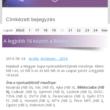
Címkézett bejegyzés
Lapok:
Előző
1
17
18
19
20
21
22
23
24
Köve
A legjobb 16 között a Békéscsaba
2014. 09. 24.
Archív
,
Archívum – 2014.
Kialakult a Magyar Kupa nyolcaddöntőjének mezőnye. Kilenc
NB I-es, öt NB II-es és két NB III-as csapat jutott a legjobb
16 közé.
Íme a nyolcaddöntő mezőnye:
Kisvárda (NB III), Vác (NB III), Ajka (NB II),
Békéscsaba (NB
II),
Csákvár (NB II), Gyirmót (NB II), Szolnok (NB II), DVSC-
TEVA (NB I), DVTK (NB I), Ferencváros (NB I), Győri ETO
FC (NB I), Honvéd (NB I), MTK (NB I), Pécsi MFC (NB I),
Újpest (NB I), Videoton (NB I).