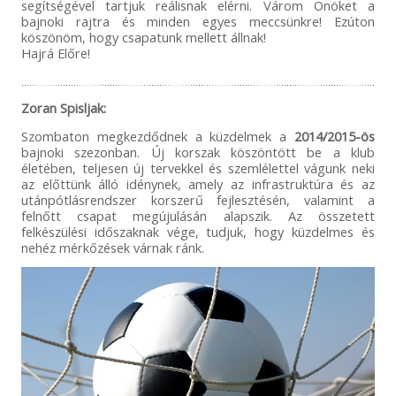
segítségével tartjuk reálisnak elérni. Várom Önöket a
bajnoki rajtra és minden egyes meccsünkre! Ezúton
köszönöm, hogy csapatunk mellett állnak!
Hajrá Előre!
Zoran Spisljak:
Szombaton megkezdődnek a küzdelmek a
2014/2015-ös
bajnoki szezonban. Új korszak köszöntött be a klub
életében, teljesen új tervekkel és szemlélettel vágunk neki
az előttünk álló idénynek, amely az infrastruktúra és az
utánpótlásrendszer korszerű fejlesztésén, valamint a
felnőtt csapat megújulásán alapszik. Az összetett
felkészülési időszaknak vége, tudjuk, hogy küzdelmes és
nehéz mérkőzések várnak ránk.