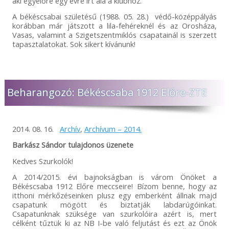
aki egyelőre egy évre írt alá a klubhoz.
A békéscsabai születésű (1988. 05. 28.) védő-középpályás
korábban már játszott a lila-fehéreknél és az Orosháza,
Vasas, valamint a Szigetszentmiklós csapatainál is szerzett
tapasztalatokat. Sok sikert kívánunk!
Beharangozó: Békéscsaba 1912 Előre-ZTE
2014. 08. 16.
Archív
,
Archívum – 2014.
Barkász Sándor tulajdonos üzenete
Kedves Szurkolók!
A 2014/2015. évi bajnokságban is várom Önöket a
Békéscsaba 1912 Előre meccseire! Bízom benne, hogy az
itthoni mérkőzéseinken plusz egy emberként állnak majd
csapatunk mögött és biztatják labdarúgóinkat.
Csapatunknak szüksége van szurkolóira azért is, mert
célként tűztük ki az NB I-be való feljutást és ezt az Önök