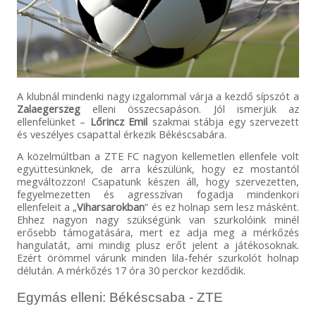
A klubnál mindenki nagy izgalommal várja a kezdő sípszót a
Zalaegerszeg
elleni összecsapáson. Jól ismerjük az
ellenfelünket –
Lőrincz Emil
szakmai stábja egy szervezett
és veszélyes csapattal érkezik Békéscsabára.
A közelmúltban a ZTE FC nagyon kellemetlen ellenfele volt
együttesünknek, de arra készülünk, hogy ez mostantól
megváltozzon! Csapatunk készen áll, hogy szervezetten,
fegyelmezetten és agresszívan fogadja mindenkori
ellenfeleit a „
Viharsarokban
” és ez holnap sem lesz másként.
Ehhez nagyon nagy szükségünk van szurkolóink minél
erősebb támogatására, mert ez adja meg a mérkőzés
hangulatát, ami mindig plusz erőt jelent a játékosoknak.
Ezért örömmel várunk minden lila-fehér szurkolót holnap
délután. A mérkőzés 17 óra 30 perckor kezdődik.
Egymás elleni: Békéscsaba - ZTE