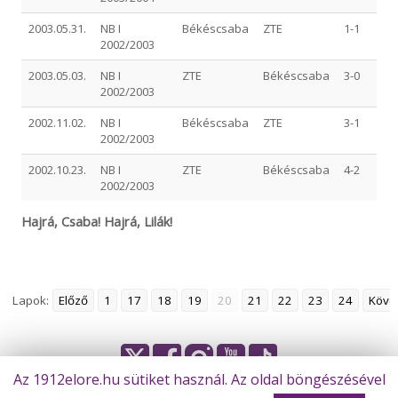
2003.05.31.
NB I
Békéscsaba
ZTE
1-1
2002/2003
2003.05.03.
NB I
ZTE
Békéscsaba
3-0
2002/2003
2002.11.02.
NB I
Békéscsaba
ZTE
3-1
2002/2003
2002.10.23.
NB I
ZTE
Békéscsaba
4-2
2002/2003
Hajrá, Csaba! Hajrá, Lilák!
Lapok:
Előző
1
17
18
19
20
21
22
23
24
Köve
Az 1912elore.hu sütiket használ. Az oldal böngészésével