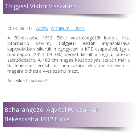
Tölgyesi Viktor visszatért
2014. 09. 10.
Archív
,
Archívum – 2014.
A Békéscsaba 1912 Előre vezetőségétől kapott friss
információ szerint,
Tölgyesi Viktor
átigazolásával
kapcsolatban sikerült megegyezni a KTE csapatával, így a
mai napon (2014. 09. 03.) pecsét került a régi-új játékos
szerződésére. A 188 cm magas középpályás ezután már a
lila-fehéreket erősíti és nemsokára éles mérkőzésen is
magára öltheti a 4-es számú mezt.
Sok sikert kívánunk!
Beharangozó: Aqvital FC Csákvár-
Békéscsaba 1912 Előre