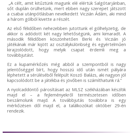
„A célt, amit kitűztünk magunk elé elértük Salgótarjánban,
sőt duplán örülhetünk, mert ebben nagy szerepet játszott
a csabai utánpótlásban nevelkedett Viczián Ádám, aki mind
a három gólból kivette a részét.
Az első félidőben nehezebben jutottunk el gólhelyzetig, de
akkor is adódott két nagy lehetőségünk, ami kimaradt. A
második félidőben köszönhetően Berki és Viczián jó
játékának már kijött az osztálykülönbség és egyértelműen
kirajzolódott, hogy melyik csapat érdemli meg a
továbbjutást.
Ez a kupamérkőzés még abból a szempontból is nagy
jelentőséggel bírt, hogy hosszú idő után ismét pályára
léphetett a sérüléséből felépült Koszó Balázs, aki nagyon jól
kapcsolódott be a játékba és jövőben is számíthatunk rá.”
A nyolcaddöntő párosításait az MLSZ székházában készítik
majd el – a fejleményekről természetesen időben
beszámolunk majd. A továbbjutás továbbra is egy
mérkőzésen dől majd el, a találkozókat október 29-én
rendezik.