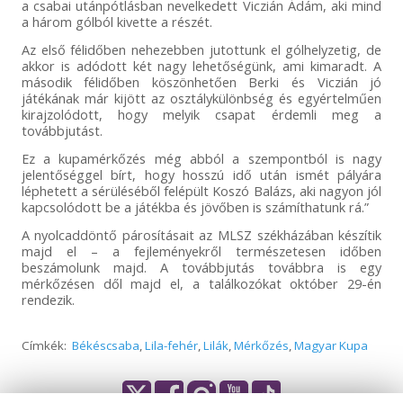
a csabai utánpótlásban nevelkedett Viczián Ádám, aki mind
a három gólból kivette a részét.
Az első félidőben nehezebben jutottunk el gólhelyzetig, de
akkor is adódott két nagy lehetőségünk, ami kimaradt. A
második félidőben köszönhetően Berki és Viczián jó
játékának már kijött az osztálykülönbség és egyértelműen
kirajzolódott, hogy melyik csapat érdemli meg a
továbbjutást.
Ez a kupamérkőzés még abból a szempontból is nagy
jelentőséggel bírt, hogy hosszú idő után ismét pályára
léphetett a sérüléséből felépült Koszó Balázs, aki nagyon jól
kapcsolódott be a játékba és jövőben is számíthatunk rá.”
A nyolcaddöntő párosításait az MLSZ székházában készítik
majd el – a fejleményekről természetesen időben
beszámolunk majd. A továbbjutás továbbra is egy
mérkőzésen dől majd el, a találkozókat október 29-én
rendezik.
Címkék:
Békéscsaba
,
Lila-fehér
,
Lilák
,
Mérkőzés
,
Magyar Kupa