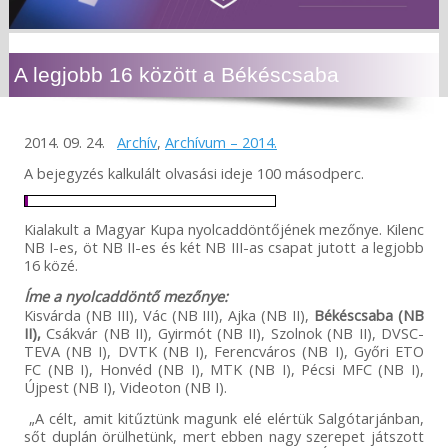
A legjobb 16 között a Békéscsaba
2014. 09. 24.
Archív
,
Archívum – 2014.
A bejegyzés kalkulált olvasási ideje 100 másodperc.
Kialakult a Magyar Kupa nyolcaddöntőjének mezőnye. Kilenc
NB I-es, öt NB II-es és két NB III-as csapat jutott a legjobb
16 közé.
Íme a nyolcaddöntő mezőnye:
Kisvárda (NB III), Vác (NB III), Ajka (NB II),
Békéscsaba (NB
II),
Csákvár (NB II), Gyirmót (NB II), Szolnok (NB II), DVSC-
TEVA (NB I), DVTK (NB I), Ferencváros (NB I), Győri ETO
FC (NB I), Honvéd (NB I), MTK (NB I), Pécsi MFC (NB I),
Újpest (NB I), Videoton (NB I).
„A célt, amit kitűztünk magunk elé elértük Salgótarjánban,
sőt duplán örülhetünk, mert ebben nagy szerepet játszott