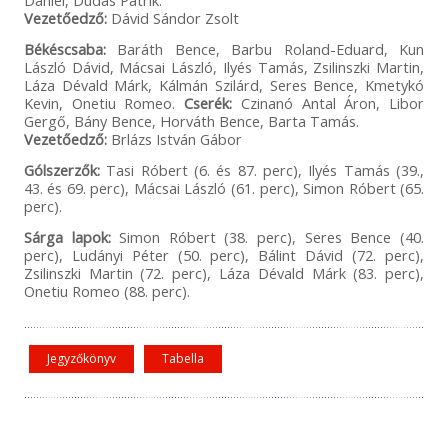
Vezetőedző:
Dávid Sándor Zsolt
Békéscsaba:
Baráth Bence, Barbu Roland-Eduard, Kun
László Dávid, Mácsai László, Ilyés Tamás, Zsilinszki Martin,
Láza Dévald Márk, Kálmán Szilárd, Seres Bence, Kmetykó
Kevin, Onetiu Romeo.
Cserék:
Czinanó Antal Áron, Libor
Gergő, Bány Bence, Horváth Bence, Barta Tamás.
Vezetőedző:
Brlázs István Gábor
Gólszerzők:
Tasi Róbert (6. és 87. perc), Ilyés Tamás (39.,
43. és 69. perc), Mácsai László (61. perc), Simon Róbert (65.
perc).
Sárga lapok:
Simon Róbert (38. perc), Seres Bence (40.
perc), Ludányi Péter (50. perc), Bálint Dávid (72. perc),
Zsilinszki Martin (72. perc), Láza Dévald Márk (83. perc),
Onetiu Romeo (88. perc).
Jegyzőkönyv
Tabella