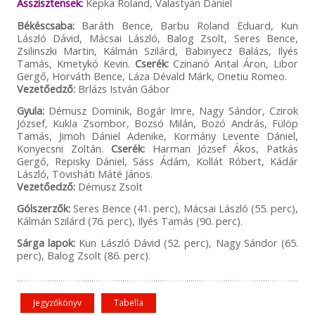
Asszisztensek:
Kepka Roland, Valastyán Dániel
Békéscsaba:
Baráth Bence, Barbu Roland Eduard, Kun
László Dávid, Mácsai László, Balog Zsolt, Seres Bence,
Zsilinszki Martin, Kálmán Szilárd, Babinyecz Balázs, Ilyés
Tamás, Kmetykó Kevin.
Cserék:
Czinanó Antal Áron, Libor
Gergő, Horváth Bence, Láza Dévald Márk, Onetiu Romeo.
Vezetőedző:
Brlázs István Gábor
Gyula:
Démusz Dominik, Bogár Imre, Nagy Sándor, Czirok
József, Kukla Zsombor, Bozsó Milán, Bozó András, Fülöp
Tamás, Jimoh Dániel Adenike, Kormány Levente Dániel,
Konyecsni Zoltán.
Cserék:
Harman József Ákos, Patkás
Gergő, Repisky Dániel, Sáss Ádám, Kollát Róbert, Kádár
László, Tövisháti Máté János.
Vezetőedző:
Démusz Zsolt
Gólszerzők:
Seres Bence (41. perc), Mácsai László (55. perc),
Kálmán Szilárd (76. perc), Ilyés Tamás (90. perc).
Sárga lapok:
Kun László Dávid (52. perc), Nagy Sándor (65.
perc), Balog Zsolt (86. perc).
Jegyzőkönyv
Tabella