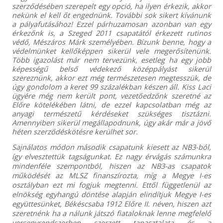
szerződésében szerepelt egy opció, ha ilyen érkezik, akkor
nekünk el kell őt engednünk. További sok sikert kívánunk
a pályafutásához! Ezzel párhuzamosan azonban van egy
érkezőnk is, a Szeged 2011 csapatától érkezett rutinos
védő, Mészáros Márk személyében. Bízunk benne, hogy a
védelmünket kellőképpen sikerül vele megerősítenünk.
Több igazolást már nem tervezünk, esetleg ha egy jobb
képességű belső védekező középpályást sikerül
szereznünk, akkor ezt még természetesen megtesszük, de
úgy gondolom a keret 99 százalékban készen áll. Kiss Laci
ügyére még nem került pont, vezetőedzőnk szeretné az
Előre kötelékében látni, de ezzel kapcsolatban még az
anyagi természetű kérdéseket szükséges tisztázni.
Amennyiben sikerül megállapodnunk, úgy akár már a jövő
héten szerződéskötésre kerülhet sor.
Sajnálatos módon második csapatunk kiesett az NB3-ból,
így elvesztettük tagságunkat. Ez nagy érvágás számunkra
mindenféle szempontból, hiszen az NB3-as csapatok
működését az MLSZ finanszírozta, míg a Megye I-es
osztályban ezt mi fogjuk megtenni. Ettől függetlenül az
elnökség egyhangú döntése alapján elindítjuk Megye I-es
együttesünket, Békéscsaba 1912 Előre II. néven, hiszen azt
szeretnénk ha a nálunk játszó fiataloknak lenne megfelelő
versenyrendszerben szerzett tapasztalata és a