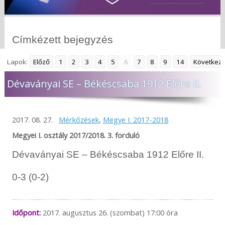
Címkézett bejegyzés
Lapok:
Előző
1
2
3
4
5
6
7
8
9
14
Következ
Dévaványai SE – Békéscsaba 1912 Előre II.
2017. 08. 27.
Mérkőzések
,
Megye I. 2017-2018
Megyei I. osztály 2017/2018. 3. forduló
Dévaványai SE – Békéscsaba 1912 Előre II.
0-3 (0-2)
Időpont:
2017. augusztus 26. (szombat) 17:00 óra