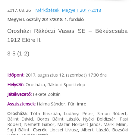
2017. 08. 26.
Mérkőzések
,
Megye I. 2017-2018
Megyei I. osztály 2017/2018. 1. forduló
Orosházi Rákóczi Vasas SE – Békéscsaba
1912 Előre II.
3-5 (1-2)
Időpont:
2017. augusztus 12. (szombat) 17:30 óra
Helyszín:
Orosháza, Rákóczi Sporttelep
Játékvezető:
Fekete Zoltán
Asszisztensek:
Halma Sándor, Fűri Imre
Orosháza:
Tóth Krisztián, Ludányi Péter, Simon Róbert,
Bálint Dávid, Boros Bálint László, Nyéki Boldizsár, Tasi
Róbert, Németh Gábor, Mazán Norbert János, Márki Milán,
Sajti Bálint.
Cserék:
Lipcsei Líviusz, Albert László, Bozsóki
Dániel, Dudás Patrik.