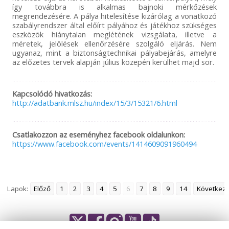
így továbbra is alkalmas bajnoki mérkőzések
megrendezésére. A pálya hitelesítése kizárólag a vonatkozó
szabályrendszer által előírt pályához és játékhoz szükséges
eszközök hiánytalan meglétének vizsgálata, illetve a
méretek, jelölések ellenőrzésére szolgáló eljárás. Nem
ugyanaz, mint a biztonságtechnikai pályabejárás, amelyre
az előzetes tervek alapján július közepén kerülhet majd sor.
Kapcsolódó hivatkozás:
http://adatbank.mlsz.hu/index/15/3/15321/6.html
Csatlakozzon az eseményhez facebook oldalunkon:
https://www.facebook.com/events/1414609091960494
Lapok:
Előző
1
2
3
4
5
6
7
8
9
14
Következ