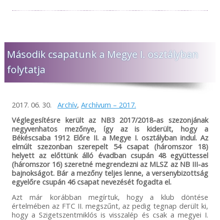
Második csapatunk a Megye I. osztályban
folytatja
2017. 06. 30.
Archív
,
Archívum – 2017.
Véglegesítésre került az NB3 2017/2018-as szezonjának
negyvenhatos mezőnye, így az is kiderült, hogy a
Békéscsaba 1912 Előre II. a Megye I. osztályban indul. Az
elmúlt szezonban szerepelt 54 csapat (háromszor 18)
helyett az előttünk álló évadban csupán 48 együttessel
(háromszor 16) szeretné megrendezni az MLSZ az NB III-as
bajnokságot. Bár a mezőny teljes lenne, a versenybizottság
egyelőre csupán 46 csapat nevezését fogadta el.
Azt már korábban megírtuk, hogy a klub döntése
értelmében az FTC II. megszűnt, az pedig tegnap derült ki,
hogy a Szigetszentmiklós is visszalép és csak a megyei I.