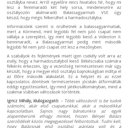
osztályba nevez. Arról egyelőre nincs hivatalos hír, hogy mi
lesz a fennmaradó két hely sorsa, mindenesetre az
osztályozón alulmaradó Balassagyarmati VSE úgy
készül, hogy mégis felkerülhet a harmadosztályba.
Információink szerint is örülhetnek a balassagyarmatiak,
mert a Körmend, mint legjobb fel nem jutó csapat nem
vállalja a szereplést, így mint legjobb kieső a Videoton II.
bennmaradt, a Balassagyarmat pedig mint második
legjobb fel nem jutó csapat ott lesz a mezőnyben.
A szabályok és fejlemények miatt igen csekély volt arra az
esély, hogy a harmadosztályból kieső Békéscsaba számára
felkérés érkezzen, így a vezetőség természetesen már úgy
készült, hogy a megyei első osztályú bajnokságban indítja el
az Előre második alakulatát. Ez a helyzet és az ezzel
kapcsolatos döntések természetesen jócskán átformálták
eddigi együttesünket, így mind játékosállományban, mind a
szakmai stábban változások történtek.
Igricz Mihály, klubigazgató:
– Több változásról is be tudok
számolni, akár első csapatunkkal, akár a másodikkal
kapcsolatban. Sajnos nagy bánatunkra az egyik
alapemberünk elhagy minket, hiszen Bényei Balázs
szerződését közös megegyezéssel felbontottuk. Tudni kell,
hogy Balázsnak első osztályú ajánlata volt és a