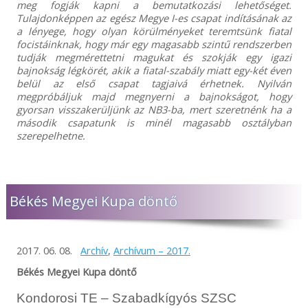
meg fogják kapni a bemutatkozási lehetőséget.
Tulajdonképpen az egész Megye I-es csapat indításának az
a lényege, hogy olyan körülményeket teremtsünk fiatal
focistáinknak, hogy már egy magasabb szintű rendszerben
tudják megmérettetni magukat és szokják egy igazi
bajnokság légkörét, akik a fiatal-szabály miatt egy-két éven
belül az első csapat tagjaivá érhetnek. Nyilván
megpróbáljuk majd megnyerni a bajnokságot, hogy
gyorsan visszakerüljünk az NB3-ba, mert szeretnénk ha a
második csapatunk is minél magasabb osztályban
szerepelhetne.
Békés Megyei Kupa döntő
2017. 06. 08.
Archív
,
Archívum – 2017.
Békés Megyei Kupa döntő
Kondorosi TE – Szabadkígyós SZSC