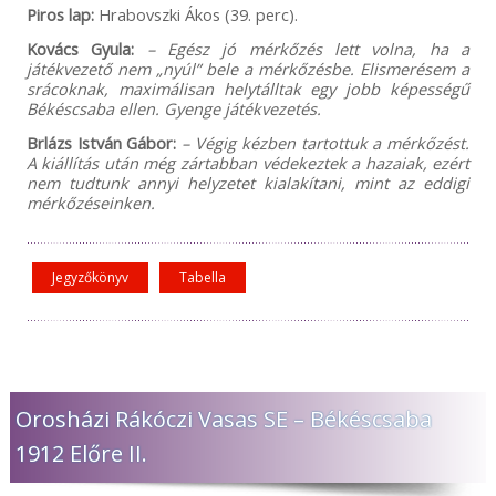
Piros lap:
Hrabovszki Ákos (39. perc).
Kovács Gyula:
– Egész jó mérkőzés lett volna, ha a
játékvezető nem „nyúl” bele a mérkőzésbe. Elismerésem a
srácoknak, maximálisan helytálltak egy jobb képességű
Békéscsaba ellen. Gyenge játékvezetés.
Brlázs István Gábor:
– Végig kézben tartottuk a mérkőzést.
A kiállítás után még zártabban védekeztek a hazaiak, ezért
nem tudtunk annyi helyzetet kialakítani, mint az eddigi
mérkőzéseinken.
Jegyzőkönyv
Tabella
Orosházi Rákóczi Vasas SE – Békéscsaba
1912 Előre II.