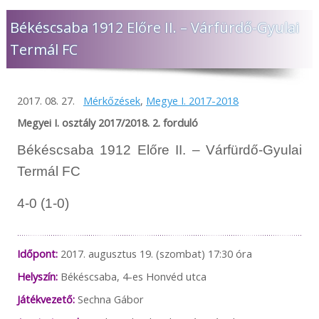
Békéscsaba 1912 Előre II. – Várfürdő-Gyulai
Termál FC
2017. 08. 27.
Mérkőzések
,
Megye I. 2017-2018
Megyei I. osztály 2017/2018. 2. forduló
Békéscsaba 1912 Előre II. – Várfürdő-Gyulai
Termál FC
4-0 (1-0)
Időpont:
2017. augusztus 19. (szombat) 17:30 óra
Helyszín:
Békéscsaba, 4-es Honvéd utca
Játékvezető:
Sechna Gábor