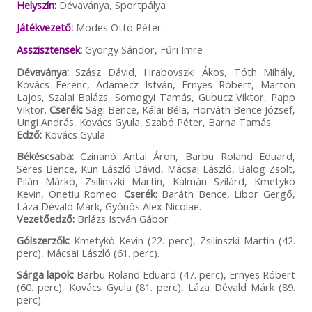
Helyszín:
Dévaványa, Sportpálya
Játékvezető:
Modes Ottó Péter
Asszisztensek:
György Sándor, Fűri Imre
Dévaványa:
Szász Dávid, Hrabovszki Ákos, Tóth Mihály,
Kovács Ferenc, Adamecz István, Ernyes Róbert, Marton
Lajos, Szalai Balázs, Somogyi Tamás, Gubucz Viktor, Papp
Viktor.
Cserék:
Sági Bence, Kálai Béla, Horváth Bence József,
Ungi András, Kovács Gyula, Szabó Péter, Barna Tamás.
Edző:
Kovács Gyula
Békéscsaba:
Czinanó Antal Áron, Barbu Roland Eduard,
Seres Bence, Kun László Dávid, Mácsai László, Balog Zsolt,
Pilán Márkó, Zsilinszki Martin, Kálmán Szilárd, Kmetykó
Kevin, Onetiu Romeo.
Cserék:
Baráth Bence, Libor Gergő,
Láza Dévald Márk, Gyönös Alex Nicolae.
Vezetőedző:
Brlázs István Gábor
Gólszerzők:
Kmetykó Kevin (22. perc), Zsilinszki Martin (42.
perc), Mácsai László (61. perc).
Sárga lapok:
Barbu Roland Eduard (47. perc), Ernyes Róbert
(60. perc), Kovács Gyula (81. perc), Láza Dévald Márk (89.
perc).