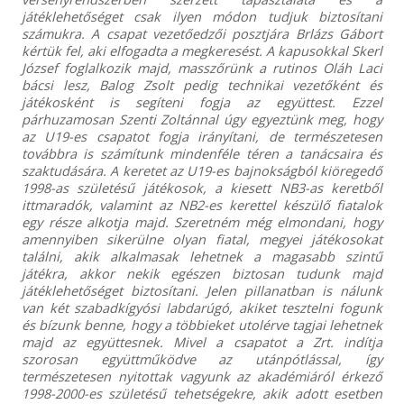
játéklehetőséget csak ilyen módon tudjuk biztosítani
számukra. A csapat vezetőedzői posztjára Brlázs Gábort
kértük fel, aki elfogadta a megkeresést. A kapusokkal Skerl
József foglalkozik majd, masszőrünk a rutinos Oláh Laci
bácsi lesz, Balog Zsolt pedig technikai vezetőként és
játékosként is segíteni fogja az együttest. Ezzel
párhuzamosan Szenti Zoltánnal úgy egyeztünk meg, hogy
az U19-es csapatot fogja irányítani, de természetesen
továbbra is számítunk mindenféle téren a tanácsaira és
szaktudására. A keretet az U19-es bajnokságból kiöregedő
1998-as születésű játékosok, a kiesett NB3-as keretből
ittmaradók, valamint az NB2-es kerettel készülő fiatalok
egy része alkotja majd. Szeretném még elmondani, hogy
amennyiben sikerülne olyan fiatal, megyei játékosokat
találni, akik alkalmasak lehetnek a magasabb szintű
játékra, akkor nekik egészen biztosan tudunk majd
játéklehetőséget biztosítani. Jelen pillanatban is nálunk
van két szabadkígyósi labdarúgó, akiket tesztelni fogunk
és bízunk benne, hogy a többieket utolérve tagjai lehetnek
majd az együttesnek. Mivel a csapatot a Zrt. indítja
szorosan együttműködve az utánpótlással, így
természetesen nyitottak vagyunk az akadémiáról érkező
1998-2000-es születésű tehetségekre, akik adott esetben