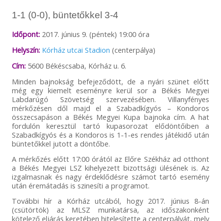
1-1 (0-0), büntetőkkel 3-4
Időpont:
2017. június 9. (péntek) 19:00 óra
Helyszín:
Kórház utcai Stadion
(centerpálya)
Cím:
5600 Békéscsaba, Kórház u. 6.
Minden bajnokság befejeződött, de a nyári szünet előtt
még egy kiemelt eseményre kerül sor a Békés Megyei
Labdarúgó Szövetség szervezésében. Villanyfényes
mérkőzésen dől majd el a Szabadkígyós – Kondoros
összecsapáson a Békés Megyei Kupa bajnoka cím. A hat
fordulón keresztül tartó kupasorozat elődöntőiben a
Szabadkígyós és a Kondoros is 1-1-es rendes játékidő után
büntetőkkel jutott a döntőbe.
A mérkőzés előtt 17:00 órától az Előre Székház ad otthont
a Békés Megyei LSZ kihelyezett bizottsági ülésének is. Az
izgalmasnak és nagy érdeklődésre számot tartó esemény
után éremátadás is szinesíti a programot.
További hír a Kórház utcából, hogy 2017. június 8-án
(csütörtök) az MLSZ munkatársa, az időszakonként
kötelező eljárás keretében hitelesítette a centerpályát, mely