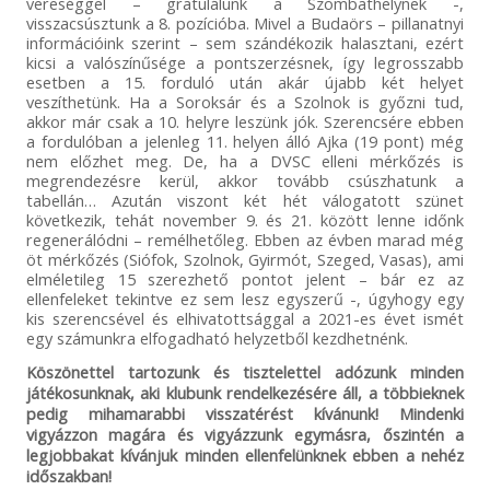
vereséggel – gratulálunk a Szombathelynek -,
visszacsúsztunk a 8. pozícióba. Mivel a Budaörs – pillanatnyi
információink szerint – sem szándékozik halasztani, ezért
kicsi a valószínűsége a pontszerzésnek, így legrosszabb
esetben a 15. forduló után akár újabb két helyet
veszíthetünk. Ha a Soroksár és a Szolnok is győzni tud,
akkor már csak a 10. helyre leszünk jók. Szerencsére ebben
a fordulóban a jelenleg 11. helyen álló Ajka (19 pont) még
nem előzhet meg. De, ha a DVSC elleni mérkőzés is
megrendezésre kerül, akkor tovább csúszhatunk a
tabellán… Azután viszont két hét válogatott szünet
következik, tehát november 9. és 21. között lenne időnk
regenerálódni – remélhetőleg. Ebben az évben marad még
öt mérkőzés (Siófok, Szolnok, Gyirmót, Szeged, Vasas), ami
elméletileg 15 szerezhető pontot jelent – bár ez az
ellenfeleket tekintve ez sem lesz egyszerű -, úgyhogy egy
kis szerencsével és elhivatottsággal a 2021-es évet ismét
egy számunkra elfogadható helyzetből kezdhetnénk.
Köszönettel tartozunk és tisztelettel adózunk minden
játékosunknak, aki klubunk rendelkezésére áll, a többieknek
pedig mihamarabbi visszatérést kívánunk! Mindenki
vigyázzon magára és vigyázzunk egymásra, őszintén a
legjobbakat kívánjuk minden ellenfelünknek ebben a nehéz
időszakban!