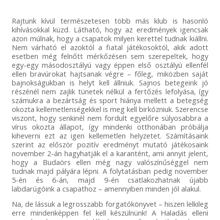
Rajtunk kívül természetesen több más klub is hasonló
kihívásokkal küzd. Látható, hogy az eredmények igencsak
azon múlnak, hogy a csapatok milyen kerettel tudnak kiállni.
Nem várható el azoktól a fiatal játékosoktól, akik adott
esetben még felnőtt mérkőzésen sem szerepeltek, hogy
egy-egy másodosztályú vagy éppen első osztályú ellenfél
ellen bravúrokat hajtsanak végre – főleg, miközben saját
bajnokságukban is helyt kell állniuk. Sajnos betegeink jó
részénél nem zajlik tünetek nélkül a fertőzés lefolyása, így
számukra a bezártság és sport hiánya mellett a betegség
okozta kellemetlenségekkel is meg kell birkózniuk. Szerencse
viszont, hogy senkinél nem fordult egyelőre súlyosabbra a
vírus okozta állapot, így mindenki otthonában próbálja
kiheverni ezt az igen kellemetlen helyzetet. Számításaink
szerint az először pozitív eredményt mutató játékosaink
november 2-án hagyhatják el a karantént, ami annyit jelent,
hogy a Budaörs ellen még nagy valószínűséggel nem
tudnak majd pályára lépni. A folytatásban pedig november
5-én és 6-án, majd 9-én csatlakozhatnak újabb
labdarúgóink a csapathoz – amennyiben minden jól alakul.
Na, de lássuk a legrosszabb forgatókönyvet – hiszen lelkileg
erre mindenképpen fel kell készülnünk! A Haladás elleni