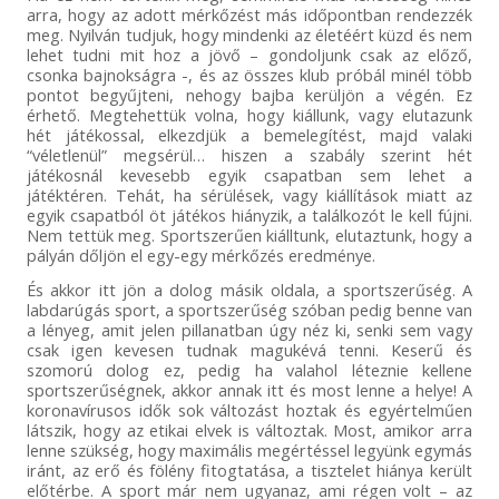
arra, hogy az adott mérkőzést más időpontban rendezzék
meg. Nyilván tudjuk, hogy mindenki az életéért küzd és nem
lehet tudni mit hoz a jövő – gondoljunk csak az előző,
csonka bajnokságra -, és az összes klub próbál minél több
pontot begyűjteni, nehogy bajba kerüljön a végén. Ez
érhető. Megtehettük volna, hogy kiállunk, vagy elutazunk
hét játékossal, elkezdjük a bemelegítést, majd valaki
“véletlenül” megsérül… hiszen a szabály szerint hét
játékosnál kevesebb egyik csapatban sem lehet a
játéktéren. Tehát, ha sérülések, vagy kiállítások miatt az
egyik csapatból öt játékos hiányzik, a találkozót le kell fújni.
Nem tettük meg. Sportszerűen kiálltunk, elutaztunk, hogy a
pályán dőljön el egy-egy mérkőzés eredménye.
És akkor itt jön a dolog másik oldala, a sportszerűség. A
labdarúgás sport, a sportszerűség szóban pedig benne van
a lényeg, amit jelen pillanatban úgy néz ki, senki sem vagy
csak igen kevesen tudnak magukévá tenni. Keserű és
szomorú dolog ez, pedig ha valahol léteznie kellene
sportszerűségnek, akkor annak itt és most lenne a helye! A
koronavírusos idők sok változást hoztak és egyértelműen
látszik, hogy az etikai elvek is változtak. Most, amikor arra
lenne szükség, hogy maximális megértéssel legyünk egymás
iránt, az erő és fölény fitogtatása, a tisztelet hiánya került
előtérbe. A sport már nem ugyanaz, ami régen volt – az