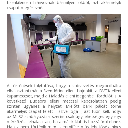
tizenkilencen hiányoznak bármilyen okból, azt akármelyik
csapat megérezné.
A történések folytatása, hogy a klubvezetés megpróbálta
elhalasztani már a Szentlőrinc elleni bajnokit, a DVTK elleni
kupameccset, majd a Haladás elleni idegenbeli fordulót is. A
következő Budaörs elleni meccsel kapcsolatban pedig
szintén ugyanez a helyzet. Mielőtt bárki pálcát törne
akármelyik csapat felett – szíve joga -, azt tudni kell, hogy
az MLSZ szabályozásai szerint csak úgy lehetséges egy-egy
mérkőzést elhalasztani, ha a másik klub is hozzájárul ehhez.
Ha ez nem történik meg, semmiféle más lehetőség nincs