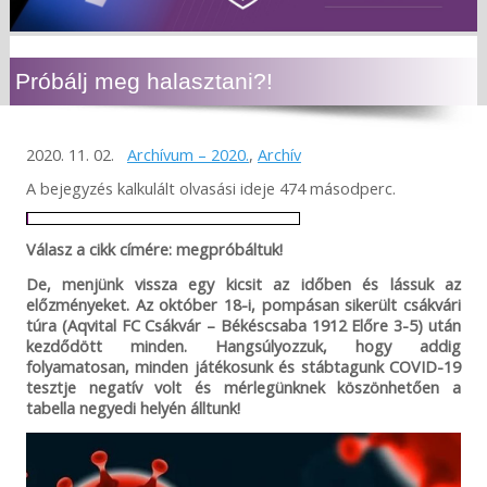
Próbálj meg halasztani?!
2020. 11. 02.
Archívum – 2020.
,
Archív
A bejegyzés kalkulált olvasási ideje 474 másodperc.
Válasz a cikk címére: megpróbáltuk!
De, menjünk vissza egy kicsit az időben és lássuk az
előzményeket. Az október 18-i, pompásan sikerült csákvári
túra (Aqvital FC Csákvár – Békéscsaba 1912 Előre 3-5) után
kezdődött minden. Hangsúlyozzuk, hogy addig
folyamatosan, minden játékosunk és stábtagunk COVID-19
tesztje negatív volt és mérlegünknek köszönhetően a
tabella negyedi helyén álltunk!