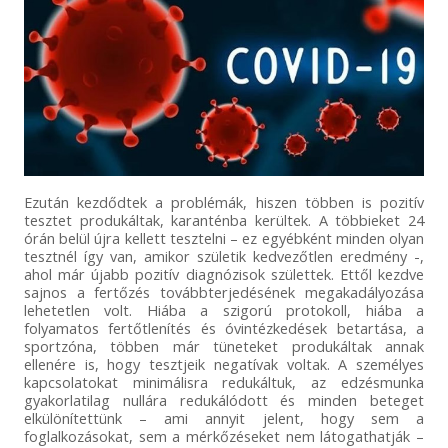
Ezután kezdődtek a problémák, hiszen többen is pozitív
tesztet produkáltak, karanténba kerültek. A többieket 24
órán belül újra kellett tesztelni – ez egyébként minden olyan
tesztnél így van, amikor születik kedvezőtlen eredmény -,
ahol már újabb pozitív diagnózisok születtek. Ettől kezdve
sajnos a fertőzés továbbterjedésének megakadályozása
lehetetlen volt. Hiába a szigorú protokoll, hiába a
folyamatos fertőtlenítés és óvintézkedések betartása, a
sportzóna, többen már tüneteket produkáltak annak
ellenére is, hogy tesztjeik negatívak voltak. A személyes
kapcsolatokat minimálisra redukáltuk, az edzésmunka
gyakorlatilag nullára redukálódott és minden beteget
elkülönítettünk – ami annyit jelent, hogy sem a
foglalkozásokat, sem a mérkőzéseket nem látogathatják –