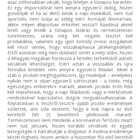
azaz otthonukban várják, hogy leteljen a tíznapos karantén.
Ez egy élsportolónál nem annyira egyszerű dolog, hiszen
gondolják el ha az illető kiesik a napi munkából, nem tud
sportolni, nem tudja az eddig elért formáját fenntartani,
akkor milyen állapotban érkezhet vissza?! Ráadásul akinél
letelt vagy letelik a tíznapos elzárás és természetesen
tünetmentes, utána még két negatív tesztet kell
produkálnia, valamint egy igen komoly orvosi vizsgálaton
kell részt vennie, hogy visszakaphassa játékengedélyét.
Ettől azonban még nem dobható ismét a mély vízbe, hiszen
a kihagyás magában hordozza a hirtelen terhelésből adódó
sérülések lehetőségét. Ezért aztán a visszaállás és újra
formába lendülés sem annyira egyszerű feladat. Mivel a
stáb is jócskán megfogyatkozott, így munkájuk – amelyeket
nyilván nem is olyan egyszerű szétosztani – a többi, még
egészséges emberekre maradt, akiknek jócskán erőn felül
kell teljesíteniük, hogy a napi feladatok, vagy a mérkőzések
rendezésével kapcsolatos dolgok megvalósulhassanak. A
folytatásban is tesztről-tesztre újabb pozitív eredmények
születtek, ami oda vezetett, hogy a mai napra az első
keretből hét (!) bevethető játékosunk maradt.
Természetesen nem mindenki a koronavírus fertőzés miatt
nem tud játszani, hiszen korábbi sérülések és egyéb
betegségek is hátráltatják a dolgokat. A mizéria eredménye
kézzel fogható, hiszen amikor a huszonhat fős első keretből