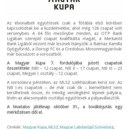
Az élvonalbeli együttesek csak a főtábla első körében
kapcsolódtak be a küzdelmekbe, ahol még 128 csapat volt
versenyben. A 64 fős mezőnybe minden, az OTP Bank
Ligában szereplő csapat kvalifikálta magát, a Merkantil
Bank Ligából viszont már lesznek hiányzók: a Balmaz Kamilla
Gyógyfürdő, a Dorogi FC és a Credobus-Mosonmagyaróvár
már búcsúzott a sorozatból.
A Magyar Kupa 7. fordulójába jutott csapatok
összetétele:
NBI – 12 csapat, NB II – 17 csapat, NB III – 23
csapat, Megyei I. osztály – 12 csapat.
A sorsolásra pénteken, az MLSZ székházában kerül sor. Az
NB I-es csapatok – de már csak ők – kiemeltként nem
kerülhetnek össze, és mindig vendégként lépnek pályára,
lévén az alacsonyabb osztályú együttesek a pályaválasztók.
A hivatalos játéknap október 31., a továbbjutás egy
mérkőzésen dől el.
Címkék:
Magyar Kupa
,
MLSZ
,
Magyar Labdarúgó Szövetség
,