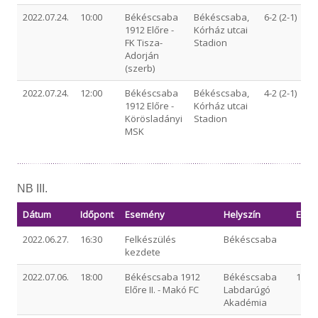
2022.07.24.
10:00
Békéscsaba
Békéscsaba,
6-2 (2-1)
1912 Előre -
Kórház utcai
FK Tisza-
Stadion
Adorján
(szerb)
2022.07.24.
12:00
Békéscsaba
Békéscsaba,
4-2 (2-1)
1912 Előre -
Kórház utcai
Körösladányi
Stadion
MSK
NB III.
Dátum
Időpont
Esemény
Helyszín
Ered
2022.06.27.
16:30
Felkészülés
Békéscsaba
kezdete
2022.07.06.
18:00
Békéscsaba 1912
Békéscsaba
1-5 (0
Előre II. - Makó FC
Labdarúgó
Akadémia