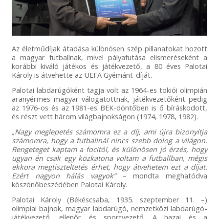
Az életműdíjak átadása különösen szép pillanatokat hozott
a magyar futballnak, mivel pályafutása elismeréseként a
korábbi kiváló játékos és játékvezető, a 80 éves Palotai
Károly is átvehette az UEFA Gyémánt-díját.
Palotai labdarúgóként tagja volt az 1964-es tokiói olimpián
aranyérmes magyar válogatottnak, játékvezetőként pedig
az 1976-os és az 1981-es BEK-döntőben is ő bíráskodott,
és részt vett három világbajnokságon (1974, 1978, 1982).
„Nagy meglepetés számomra ez a díj, ami újra bizonyítja
számomra, hogy a futballnál nincs szebb dolog a világon.
Rengeteget kaptam a focitól, és különösen jó érzés, hogy
ugyan én csak egy közkatona voltam a futballban, mégis
ekkora megtiszteltetés érhet, hogy átvehetem ezt a díjat.
Ezért nagyon hálás vagyok”
– mondta meghatódva
köszönőbeszédében Palotai Károly.
Palotai Károly (Békéscsaba, 1935. szeptember 11. –)
olimpiai bajnok, magyar labdarúgó, nemzetközi labdarúgó-
játékvezető, ellenőr és sportvezető. A hazai és a