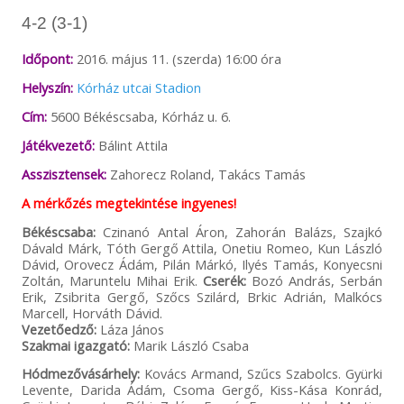
4-2 (3-1)
Időpont:
2016. május 11. (szerda) 16:00 óra
Helyszín:
Kórház utcai Stadion
Cím:
5600 Békéscsaba, Kórház u. 6.
Játékvezető:
Bálint Attila
Asszisztensek:
Zahorecz Roland, Takács Tamás
A mérkőzés megtekintése ingyenes!
Békéscsaba:
Czinanó Antal Áron, Zahorán Balázs, Szajkó
Dávald Márk, Tóth Gergő Attila, Onetiu Romeo, Kun László
Dávid, Orovecz Ádám, Pilán Márkó, Ilyés Tamás, Konyecsni
Zoltán, Maruntelu Mihai Erik.
Cserék:
Bozó András, Serbán
Erik, Zsibrita Gergő, Szőcs Szilárd, Brkic Adrián, Malkócs
Marcell, Horváth Dávid.
Vezetőedző:
Láza János
Szakmai igazgató:
Marik László Csaba
Hódmezővásárhely:
Kovács Armand, Szűcs Szabolcs. Gyürki
Levente, Darida Ádám, Csoma Gergő, Kiss-Kása Konrád,