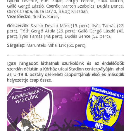
Gyürki Levente, Bábi Zalán, Forgó Ferenc, Hauk Martin,
Galló Gergő László.
Cserék:
Marton Szabolcs, Dudás Bence,
Ökrös Csaba, Buza Dávid, Balog Krisztián.
Vezetőedző:
Rostás Károly
Gólszerzők:
Szajkó Dévald Márk (15. perc), Ilyés Tamás (22.
perc), Tóth Gergő Attila (26. perc), Galló Gergő László (40.
perc), Ilyés Tamás (48. perc), Dudás Bence (52. perc).
Sárgalap:
Maruntelu Mihai Erik (60. perc).
Igazi rangadót láthatnak szurkolóink és az érdeklődők
szerdán délután a Kórház utcai Stadion centerpályáján, ahol
az U-19 II. osztály dél-keleti csoportjának első és második
helyezettje csap össze.