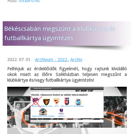
Fotó:
focibiro.hu
Békéscsabán megszűnt a klubkártya és
futballkártya ügyintézés
2022. 07. 01.
Archívum - 2022.
,
Archív
Felhívjuk az érdeklődők figyelmét, hogy rajtunk kívülálló
okok miatt az Előre Székházban teljesen megszűnt a
klubkártya és/vagy futballkártya ügyintézés!