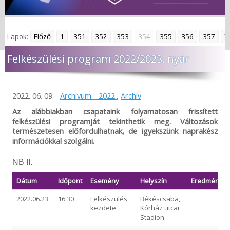
Lapok:
Előző
1
351
352
353
354
355
356
357
7
Felkészülési program 2022/2023. nyár
2022. 06. 09.
Archívum - 2022.
,
Archív
Az alábbiakban csapataink folyamatosan frissített
felkészülési programját tekinthetik meg. Változások
természetesen előfordulhatnak, de igyekszünk naprakész
információkkal szolgálni.
NB II.
Dátum
Időpont
Esemény
Helyszín
Eredmény
2022.06.23.
16:30
Felkészülés
Békéscsaba,
kezdete
Kórház utcai
Stadion