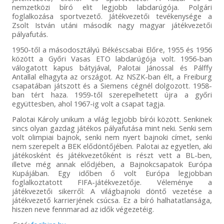
nemzetközi bíró elit legjobb labdarúgója. Polgári
foglalkozása sportvezető. Játékvezetői tevékenysége a
Zsolt István utáni második nagy magyar játékvezetői
pályafutás.
1950-től a másodosztályú Békéscsabai Előre, 1955 és 1956
között a Győri Vasas ETO labdarúgója volt. 1956-ban
válogatott kapus bátyjával, Palotai Jánossal és Pálffy
Antallal elhagyta az országot. Az NSZK-ban élt, a Freiburg
csapatában játszott és a Siemens cégnél dolgozott. 1958-
ban tért haza. 1959-től szerepelhetett újra a győri
együttesben, ahol 1967-ig volt a csapat tagja.
Palotai Károly unikum a világ legjobb bírói között. Senkinek
sincs olyan gazdag játékos pályafutása mint neki. Senki sem
volt olimpiai bajnok, senki nem nyert bajnoki címet, senki
nem szerepelt a BEK elődöntőjében. Palotai az egyetlen, aki
játékosként és játékvezetőként is részt vett a BL-ben,
illetve még annak elődjében, a Bajnokcsapatok Európa
Kupájában. Egy időben ő volt Európa legjobban
foglalkoztatott FIFA-játékvezetője. Véleménye a
játékvezetői sikerről: A világbajnoki döntő vezetése a
játékvezető karrierjének csúcsa. Ez a bíró halhatatlansága,
hiszen neve fennmarad az idők végezetéig.