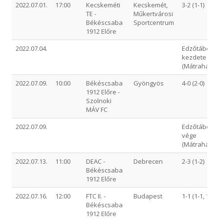
2022.07.01.
17:00
Kecskeméti
Kecskemét,
3-2 (1-1)
TE -
Műkertvárosi
Békéscsaba
Sportcentrum
1912 Előre
2022.07.04.
Edzőtábor
kezdete
(Mátraháza)
2022.07.09.
10:00
Békéscsaba
Gyöngyös
4-0 (2-0)
1912 Előre -
Szolnoki
MÁV FC
2022.07.09.
Edzőtábor
vége
(Mátraháza)
2022.07.13.
11:00
DEAC -
Debrecen
2-3 (1-2)
Békéscsaba
1912 Előre
2022.07.16.
12:00
FTC II. -
Budapest
1-1 (1-1, 1-1)
Békéscsaba
1912 Előre