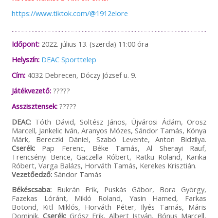
https://www.tiktok.com/@1912elore
Időpont:
2022. július 13. (szerda) 11:00 óra
Helyszín:
DEAC Sporttelep
Cím:
4032 Debrecen, Dóczy József u. 9.
Játékvezető:
?????
Asszisztensek:
?????
DEAC:
Tóth Dávid, Soltész János, Újvárosi Ádám, Orosz
Marcell, Jankelic Iván, Aranyos Mózes, Sándor Tamás, Kónya
Márk, Bereczki Dániel, Szabó Levente, Anton Bidzilya.
Cserék:
Pap Ferenc, Béke Tamás, Al Sherayi Rauf,
Trencsényi Bence, Gaczella Róbert, Ratku Roland, Karika
Róbert, Varga Balázs, Horváth Tamás, Kerekes Krisztián.
Vezetőedző:
Sándor Tamás
Békéscsaba:
Bukrán Erik, Puskás Gábor, Bora György,
Fazekas Lóránt, Mikló Roland, Yasin Hamed, Farkas
Botond, Kitl Miklós, Horváth Péter, Ilyés Tamás, Máris
Dominik.
Cserék:
Grósz Erik, Albert István, Bónus Marcell,