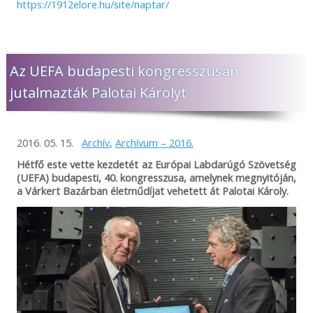
https://1912elore.hu/site/naptar/
Az UEFA budapesti kongresszusán
jutalmazták Palotai Károlyt
2016. 05. 15.
Archív
,
Archívum – 2016.
Hétfő este vette kezdetét az Európai Labdarúgó Szövetség
(UEFA) budapesti, 40. kongresszusa, amelynek megnyitóján,
a Várkert Bazárban életműdíjat vehetett át Palotai Károly.