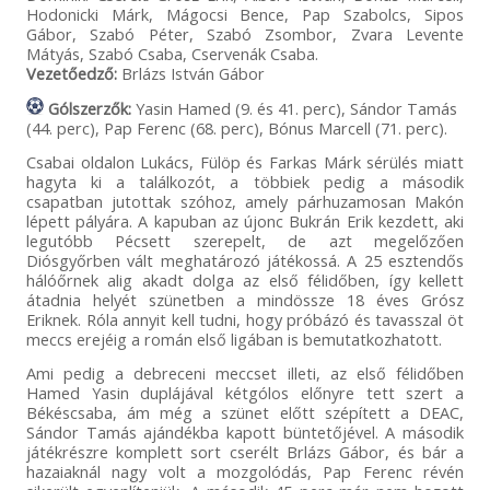
Hodonicki Márk, Mágocsi Bence, Pap Szabolcs, Sipos
Gábor, Szabó Péter, Szabó Zsombor, Zvara Levente
Mátyás, Szabó Csaba, Cservenák Csaba.
Vezetőedző:
Brlázs István Gábor
Gólszerzők:
Yasin Hamed (9. és 41. perc), Sándor Tamás
(44. perc), Pap Ferenc (68. perc), Bónus Marcell (71. perc).
Csabai oldalon Lukács, Fülöp és Farkas Márk sérülés miatt
hagyta ki a találkozót, a többiek pedig a második
csapatban jutottak szóhoz, amely párhuzamosan Makón
lépett pályára. A kapuban az újonc Bukrán Erik kezdett, aki
legutóbb Pécsett szerepelt, de azt megelőzően
Diósgyőrben vált meghatározó játékossá. A 25 esztendős
hálóőrnek alig akadt dolga az első félidőben, így kellett
átadnia helyét szünetben a mindössze 18 éves Grósz
Eriknek. Róla annyit kell tudni, hogy próbázó és tavasszal öt
meccs erejéig a román első ligában is bemutatkozhatott.
Ami pedig a debreceni meccset illeti, az első félidőben
Hamed Yasin duplájával kétgólos előnyre tett szert a
Békéscsaba, ám még a szünet előtt szépített a DEAC,
Sándor Tamás ajándékba kapott büntetőjével. A második
játékrészre komplett sort cserélt Brlázs Gábor, és bár a
hazaiaknál nagy volt a mozgolódás, Pap Ferenc révén