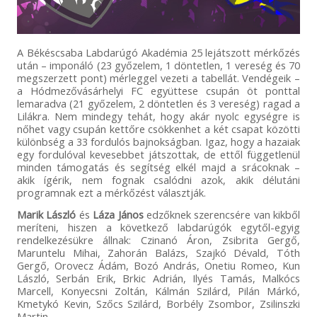
A Békéscsaba Labdarúgó Akadémia 25 lejátszott mérkőzés
után – imponáló (23 győzelem, 1 döntetlen, 1 vereség és 70
megszerzett pont) mérleggel vezeti a tabellát. Vendégeik –
a Hódmezővásárhelyi FC együttese csupán öt ponttal
lemaradva (21 győzelem, 2 döntetlen és 3 vereség) ragad a
Lilákra. Nem mindegy tehát, hogy akár nyolc egységre is
nőhet vagy csupán kettőre csökkenhet a két csapat közötti
különbség a 33 fordulós bajnokságban. Igaz, hogy a hazaiak
egy fordulóval kevesebbet játszottak, de ettől függetlenül
minden támogatás és segítség elkél majd a srácoknak –
akik ígérik, nem fognak csalódni azok, akik délutáni
programnak ezt a mérkőzést választják.
Marik László
és
Láza János
edzőknek szerencsére van kikből
meríteni, hiszen a következő labdarúgók egytől-egyig
rendelkezésükre állnak: Czinanó Áron, Zsibrita Gergő,
Maruntelu Mihai, Zahorán Balázs, Szajkó Dévald, Tóth
Gergő, Orovecz Ádám, Bozó András, Onetiu Romeo, Kun
László, Serbán Erik, Brkic Adrián, Ilyés Tamás, Malkócs
Marcell, Konyecsni Zoltán, Kálmán Szilárd, Pilán Márkó,
Kmetykó Kevin, Szőcs Szilárd, Borbély Zsombor, Zsilinszki
Martin.