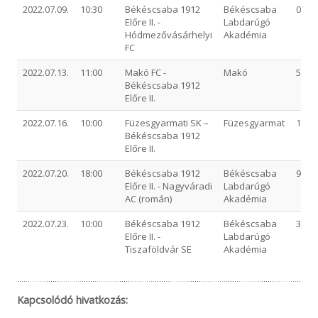
2022.07.09.
10:30
Békéscsaba 1912
Békéscsaba
0-1 (0
Előre II. -
Labdarúgó
Hódmezővásárhelyi
Akadémia
FC
2022.07.13.
11:00
Makó FC -
Makó
5-0 (3
Békéscsaba 1912
Előre II.
2022.07.16.
10:00
Füzesgyarmati SK –
Füzesgyarmat
1-4 (0
Békéscsaba 1912
Előre II.
2022.07.20.
18:00
Békéscsaba 1912
Békéscsaba
9-2 (5
Előre II. - Nagyváradi
Labdarúgó
AC (román)
Akadémia
2022.07.23.
10:00
Békéscsaba 1912
Békéscsaba
3-1 (2
Előre II. -
Labdarúgó
Tiszaföldvár SE
Akadémia
Kapcsolódó hivatkozás: