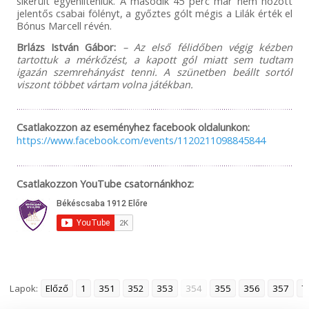
sikerült egyenlíteniük. A második 45 perc már nem hozott
jelentős csabai fölényt, a győztes gólt mégis a Lilák érték el
Bónus Marcell révén.
Brlázs István Gábor:
– Az első félidőben végig kézben
tartottuk a mérkőzést, a kapott gól miatt sem tudtam
igazán szemrehányást tenni. A szünetben beállt sortól
viszont többet vártam volna játékban.
Csatlakozzon az eseményhez facebook oldalunkon:
https://www.facebook.com/events/1120211098845844
Csatlakozzon YouTube csatornánkhoz:
Lapok:
Előző
1
351
352
353
354
355
356
357
7