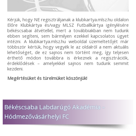
Kérjük, hogy NE regisztráljanak a klubkartya.mlsz.hu oldalon
Előre Klubkártya és/vagy MLSZ Futballkártya igénylésére
békéscsabai átvétellel, mert a továbbiakban nem tudunk
ebben segíteni, sem bármilyen ezekkel kapcsolatos ügyet
intézni. A klubkartya.mlsz.hu weboldal üzemeltetőjét már
többször kértük, hogy vegyék le az oldalról a nem aktuális
lehetőséget, de ez sajnos nem történt meg, így teljesen
érthető módon továbbra is érkeznek a regisztrációk,
érdeklődések – amelyekkel sajnos nem tudunk semmit
kezdeni.
Megértésüket és türelmüket köszönjük!
Békéscsaba Labdarúgó Akadémia –
Hódmezővásárhelyi FC