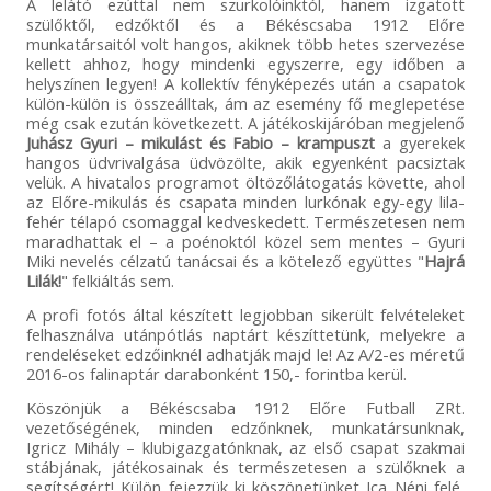
A lelátó ezúttal nem szurkolóinktól, hanem izgatott
szülőktől, edzőktől és a Békéscsaba 1912 Előre
munkatársaitól volt hangos, akiknek több hetes szervezése
kellett ahhoz, hogy mindenki egyszerre, egy időben a
helyszínen legyen! A kollektív fényképezés után a csapatok
külön-külön is összeálltak, ám az esemény fő meglepetése
még csak ezután következett. A játékoskijáróban megjelenő
Juhász Gyuri – mikulást és Fabio – krampuszt
a gyerekek
hangos üdvrivalgása üdvözölte, akik egyenként pacsiztak
velük. A hivatalos programot öltözőlátogatás követte, ahol
az Előre-mikulás és csapata minden lurkónak egy-egy lila-
fehér télapó csomaggal kedveskedett. Természetesen nem
maradhattak el – a poénoktól közel sem mentes – Gyuri
Miki nevelés célzatú tanácsai és a kötelező együttes "
Hajrá
Lilák!
" felkiáltás sem.
A profi fotós által készített legjobban sikerült felvételeket
felhasználva utánpótlás naptárt készíttetünk, melyekre a
rendeléseket edzőinknél adhatják majd le! Az A/2-es méretű
2016-os falinaptár darabonként 150,- forintba kerül.
Köszönjük a Békéscsaba 1912 Előre Futball ZRt.
vezetőségének, minden edzőnknek, munkatársunknak,
Igricz Mihály – klubigazgatónknak, az első csapat szakmai
stábjának, játékosainak és természetesen a szülőknek a
segítségért! Külön fejezzük ki köszönetünket Ica Néni felé,