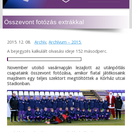
Összevont fotózás extrákkal
2015. 12. 08.
Archív
,
Archívum – 2015.
A bejegyzés kalkulált olvasási ideje 152 másodperc.
November utolsó vasárnapján lezajlott az utánpótlás
csapataink összevont fotózása, amikor fiatal játékosaink
majdnem egy teljes szektort megtöltöttek a Kórház utcai
Stadionban.