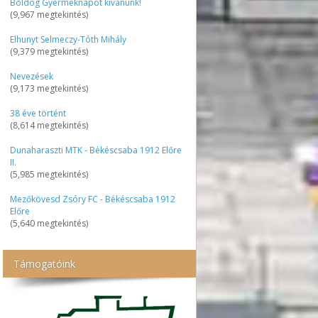
Boldog Gyermeknapot kívánunk!
(9,967 megtekintés)
Elhunyt Selmeczy-Tóth Mihály
(9,379 megtekintés)
Nevezések
(9,173 megtekintés)
38 éve történt
(8,614 megtekintés)
Dunaharaszti MTK - Békéscsaba 1912 Előre
II.
(5,985 megtekintés)
Mezőkövesd Zsóry FC - Békéscsaba 1912
Előre
(5,640 megtekintés)
Támogatóink