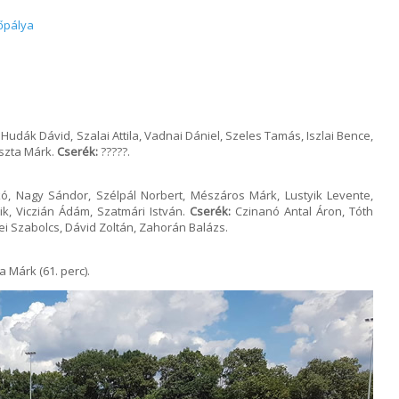
őpálya
udák Dávid, Szalai Attila, Vadnai Dániel, Szeles Tamás, Iszlai Bence,
oszta Márk.
Cserék:
?????.
kó, Nagy Sándor, Szélpál Norbert, Mészáros Márk, Lustyik Levente,
rik, Viczián Ádám, Szatmári István.
Cserék:
Czinanó Antal Áron, Tóth
ei Szabolcs, Dávid Zoltán, Zahorán Balázs.
a Márk (61. perc).