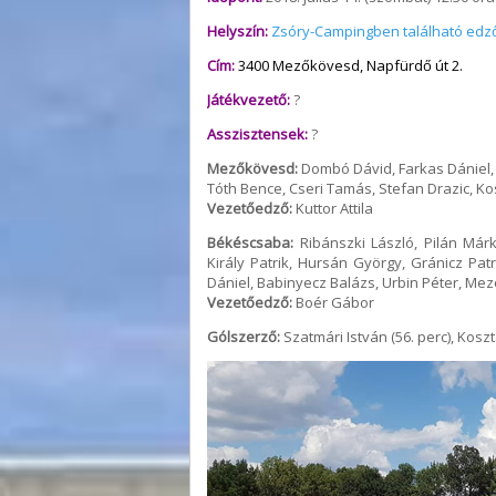
Helyszín:
Zsóry-Campingben található edz
Cím:
3400 Mezőkövesd, Napfürdő út 2.
Játékvezető:
?
Asszisztensek:
?
Mezőkövesd:
Dombó Dávid, Farkas Dániel, H
Tóth Bence, Cseri Tamás, Stefan Drazic, K
Vezetőedző:
Kuttor Attila
Békéscsaba:
Ribánszki László, Pilán Már
Király Patrik, Hursán György, Gránicz Pat
Dániel, Babinyecz Balázs, Urbin Péter, Mez
Vezetőedző:
Boér Gábor
Gólszerző:
Szatmári István (56. perc), Koszt