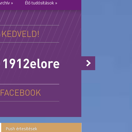
Archív
»
Élő tudósítások
»
Push értesítések