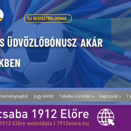
Eseménynaptár
Jegy-bérlet
Tabella-Sorsolás
»
Kapcsolat
»
T