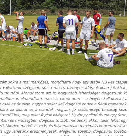
számunkra a mai mérkőzés, mondhatni hogy egy stabil NB I-es csapat
 vallottunk szégyent, sőt a meccs bizonyos időszakaiban játékban,
 tudtunk nőni. Mondhatom azt is, hogy több lehetőséget dolgoztunk ki,
 múltkor is elmondtam, most is elmondom – a helyén kell kezelni a
csak az út eleje, nagyon sokat kell dolgozni ennek a fiatal csapatnak.
ára, az akarat és a szándék megvan, jó szellemiségű társaság kezd
 hátradőlünk, magunkat fogjuk kivégezni. Úgyhogy elindultunk egy úton,
emben és minőségben dolgozik tovább mindenki, akkor talán lehet egy
erű. Minden mérkőzés más, és folyamatosan maximális koncentrációval
akis úgy lehetünk eredményesek. Megyünk tovább, dolgozunk tovább.