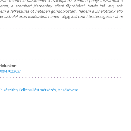
ztán mindenki hazamehet a családjához. Kedden pedig folytatódik a
en, a szombati Jászberény elleni főpróbával. Kevés idő van, sok
em a felkészülés öt hetében gondolkoztam, hanem a 38 előttünk álló
r százalékosan felkészülni, hanem végig kell tudni tisztességesen vinni
dalunkon:
3094702363/
Felkészülés
,
Felkészülési mérkőzés
,
Mezőkövesd