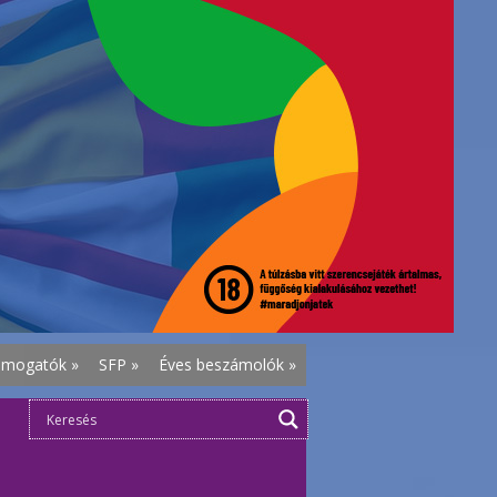
ámogatók
»
SFP
»
Éves beszámolók
»