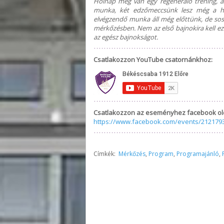
Holnap még van egy regeneráló tréning, a
munka, két edzőmeccsünk lesz még a hét
elvégzendő munka áll még előttünk, de sos
mérkőzésben. Nem az első bajnokira kell eze
az egész bajnokságot.
Csatlakozzon YouTube csatornánkhoz:
Csatlakozzon az eseményhez facebook ol
https://www.facebook.com/events/212179
Címkék:
Mérkőzés
,
Program
,
Programajánló
,