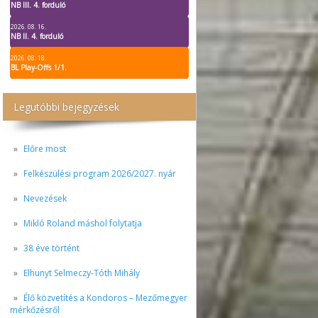
NB III. 4. forduló
2026. 08. 16.
NB II. 4. forduló
2026. 08. 18.
BL Play-Offs 1/1.
Legutóbbi bejegyzések
Előre most
Felkészülési program 2026/2027. nyár
Nevezések
Mikló Roland máshol folytatja
38 éve történt
Elhunyt Selmeczy-Tóth Mihály
Élő közvetítés a Kondoros – Mezőmegyer
mérkőzésről