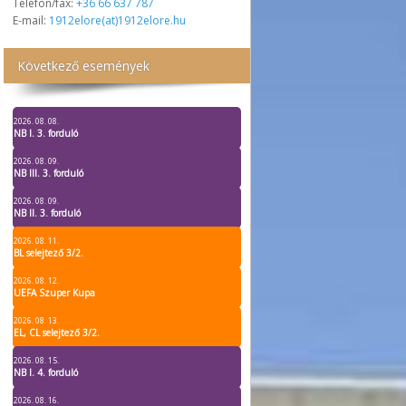
Telefon/fax:
+36 66 637 787
E-mail:
1912elore(at)1912elore.hu
Következő események
2026. 08. 08.
NB I. 3. forduló
2026. 08. 09.
NB III. 3. forduló
2026. 08. 09.
NB II. 3. forduló
2026. 08. 11.
BL selejtező 3/2.
2026. 08. 12.
UEFA Szuper Kupa
2026. 08. 13.
EL, CL selejtező 3/2.
2026. 08. 15.
NB I. 4. forduló
2026. 08. 16.