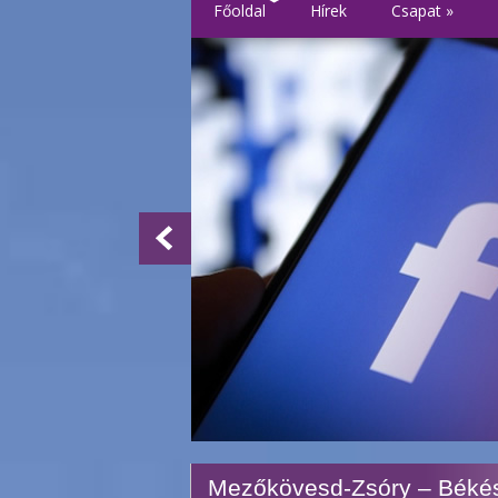
Főoldal
Hírek
Csapat
»
Mezőkövesd-Zsóry – Békés