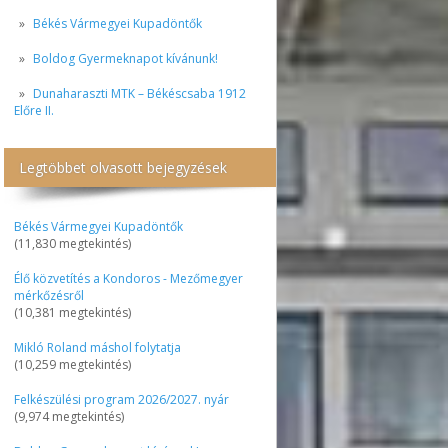
Békés Vármegyei Kupadöntők
Boldog Gyermeknapot kívánunk!
Dunaharaszti MTK – Békéscsaba 1912
Előre II.
Legtöbbet olvasott bejegyzések
Békés Vármegyei Kupadöntők
(11,830 megtekintés)
Élő közvetítés a Kondoros - Mezőmegyer
mérkőzésről
(10,381 megtekintés)
Mikló Roland máshol folytatja
(10,259 megtekintés)
Felkészülési program 2026/2027. nyár
(9,974 megtekintés)