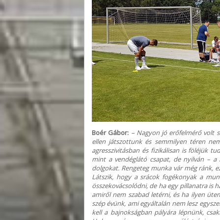
Boér Gábor:
– Nagyon jó erőfelmérő volt 
ellen játszottunk és semmilyen téren nem
agresszivitásban és fizikálisan is föléjük
mint a vendéglátó csapat, de nyilván – a
dolgokat. Rengeteg munka vár még ránk, ez 
Látszik, hogy a srácok fogékonyak a munk
összekovácsolódni, de ha egy pillanatra is
amiről nem szabad letérni, és ha ilyen üt
szép évünk, ami egyáltalán nem lesz egysz
kell a bajnokságban pályára lépnünk, cs