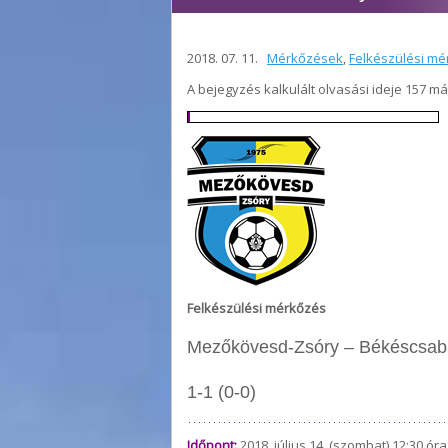
2018. 07. 11.
Mérkőzések
,
Felkészülési mé
A bejegyzés kalkulált olvasási ideje 157 m
Felkészülési mérkőzés
Mezőkövesd-Zsóry – Békéscsab
1-1 (0-0)
Időpont:
2018. július 14. (szombat) 12:30 óra