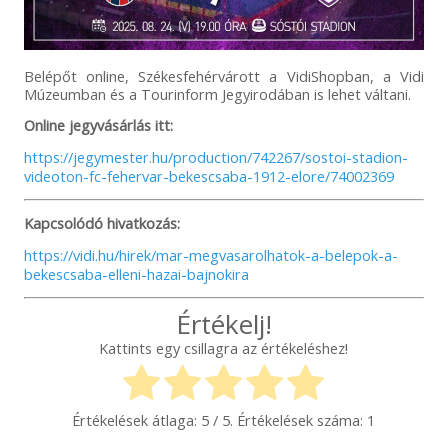
Belépőt online, Székesfehérvárott a VidiShopban, a Vidi
Múzeumban és a Tourinform Jegyirodában is lehet váltani.
Online jegyvásárlás itt:
https://jegymester.hu/production/742267/sostoi-stadion-
videoton-fc-fehervar-bekescsaba-1912-elore/74002369
Kapcsolódó hivatkozás:
https://vidi.hu/hirek/mar-megvasarolhatok-a-belepok-a-
bekescsaba-elleni-hazai-bajnokira
Értékelj!
Kattints egy csillagra az értékeléshez!
Értékelések átlaga:
5
/ 5. Értékelések száma:
1