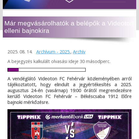
Már megvásárolhatók a belépők a Videoton
elleni bajnokira
2025. 08. 14.
Archívum - 2025.
,
Archív
A bejegyzés kalkulált olvasási ideje 30 másodperc.
A vendéglátó Videoton FC Fehérvár közleményében arról
tájékoztatott, hogy elindult a jegyértékesítés a 2025.
augusztus 24-én (vasárnap) 19:00 órától megrendezésre
kerülő Videoton FC Fehérvár – Békéscsaba 1912 Előre
bajnoki mérkőzésre.