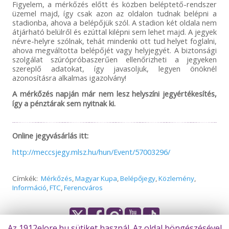
Figyelem, a mérkőzés előtt és közben beléptető-rendszer
üzemel majd, így csak azon az oldalon tudnak belépni a
stadionba, ahova a belépőjük szól. A stadion két oldala nem
átjárható belülről és ezúttal kilépni sem lehet majd. A jegyek
névre-helyre szólnak, tehát mindenki ott tud helyet foglalni,
ahova megváltotta belépőjét vagy helyjegyét. A biztonsági
szolgálat szúrópróbaszerűen ellenőrizheti a jegyeken
szereplő adatokat, így javasoljuk, legyen önöknél
azonosításra alkalmas igazolvány!
A mérkőzés napján már nem lesz helyszíni jegyértékesítés,
így a pénztárak sem nyitnak ki.
Online jegyvásárlás itt:
http://meccsjegy.mlsz.hu/hun/Event/57003296/
Címkék:
Mérkőzés
,
Magyar Kupa
,
Belépőjegy
,
Közlemény
,
Információ
,
FTC
,
Ferencváros
Az 1912elore.hu sütiket használ. Az oldal böngészésével