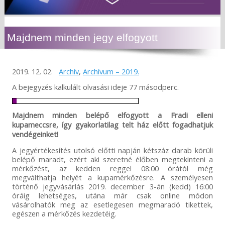
Majdnem minden jegy elfogyott
2019. 12. 02.
Archív
,
Archívum – 2019.
A bejegyzés kalkulált olvasási ideje 77 másodperc.
Majdnem minden belépő elfogyott a Fradi elleni
kupameccsre, így gyakorlatilag telt ház előtt fogadhatjuk
vendégeinket!
A jegyértékesítés utolsó előtti napján kétszáz darab körüli
belépő maradt, ezért aki szeretné élőben megtekinteni a
mérkőzést, az kedden reggel 08:00 órától még
megválthatja helyét a kupamérkőzésre. A személyesen
történő jegyvásárlás 2019. december 3-án (kedd) 16:00
óráig lehetséges, utána már csak online módon
vásárolhatók meg az esetlegesen megmaradó tikettek,
egészen a mérkőzés kezdetéig.