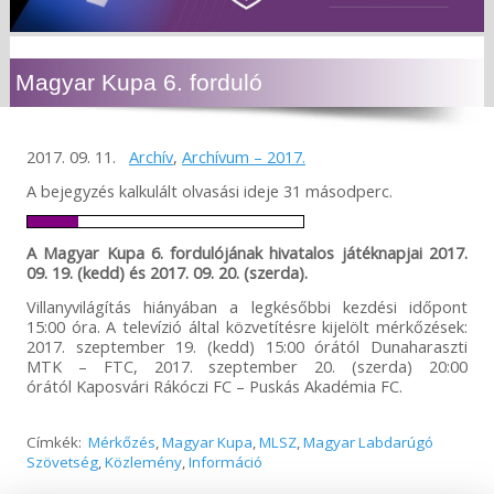
Magyar Kupa 6. forduló
2017. 09. 11.
Archív
,
Archívum – 2017.
A bejegyzés kalkulált olvasási ideje 31 másodperc.
A Magyar Kupa 6. fordulójának hivatalos játéknapjai 2017.
09. 19. (kedd) és 2017. 09. 20. (szerda).
Villanyvilágítás hiányában a legkésőbbi kezdési időpont
15:00 óra. A televízió által közvetítésre kijelölt mérkőzések:
2017. szeptember 19. (kedd) 15:00 órától Dunaharaszti
MTK – FTC, 2017. szeptember 20. (szerda) 20:00
órától Kaposvári Rákóczi FC – Puskás Akadémia FC.
Címkék:
Mérkőzés
,
Magyar Kupa
,
MLSZ
,
Magyar Labdarúgó
Szövetség
,
Közlemény
,
Információ