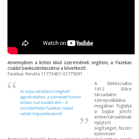
Amennyiben a liciten kívül szeretnének segíteni, a Fazekas
család bankszámlaszáma a következő:
Fazekas Renáta 11773487-01775691
A Békéscsaba
1912 Előre
Az anya váratlanul meghalt
társadalmi
agyvérzésben, a szerveivel három
szerepvállalása
ember tud tovább élni – A
magában foglalja
szombathelyi Fazekas család
a bajba jutott
nehéz helyzetbe került
embertársainknak
nyújtott
segítséget, hiszen
különösen