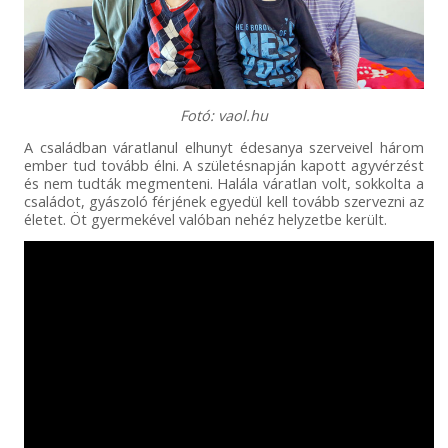
Fotó: vaol.hu
A családban váratlanul elhunyt édesanya szerveivel három
ember tud tovább élni. A születésnapján kapott agyvérzést
és nem tudták megmenteni. Halála váratlan volt, sokkolta a
családot, gyászoló férjének egyedül kell tovább szervezni az
életet. Öt gyermekével valóban nehéz helyzetbe került.