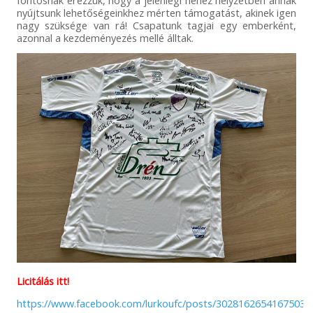
fontosnak érezzük, hogy a jelenlegi nehéz helyzetben annak
nyújtsunk lehetőségeinkhez mérten támogatást, akinek igen
nagy szüksége van rá! Csapatunk tagjai egy emberként,
azonnal a kezdeményezés mellé álltak.
Licitálás itt!
https://www.facebook.com/lurkoufc/posts/3028162654167503