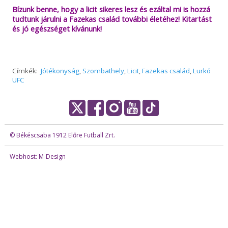
Bízunk benne, hogy a licit sikeres lesz és ezáltal mi is hozzá
tudtunk járulni a Fazekas család további életéhez! Kitartást
és jó egészséget kívánunk!
Címkék:
Jótékonyság
,
Szombathely
,
Licit
,
Fazekas család
,
Lurkó
UFC
© Békéscsaba 1912 Előre Futball Zrt.
Webhost: M-Design