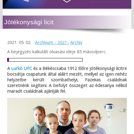
Jótékonysági licit
2021. 05. 02.
Archívum - 2021.
,
Archív
A bejegyzés kalkulált olvasási ideje 85 másodperc.
A
Lurkó UFC
és a Békéscsaba 1912 Előre jótékonysági licitre
bocsátja csapatunk által aláírt mezét, mellyel az igen nehéz
helyzetbe került szombathelyi, Fazekas családnak
szeretnénk segíteni. A befolyt összeget az édesanya nélkül
maradt családnak ajánlják fel.