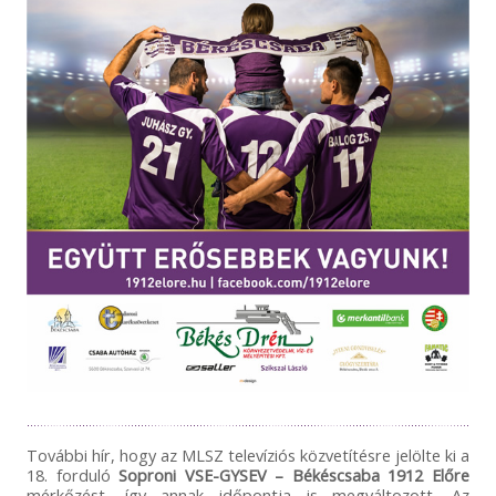
További hír, hogy az MLSZ televíziós közvetítésre jelölte ki a
18. forduló
Soproni VSE-GYSEV – Békéscsaba 1912 Előre
mérkőzést, így annak időpontja is megváltozott. Az