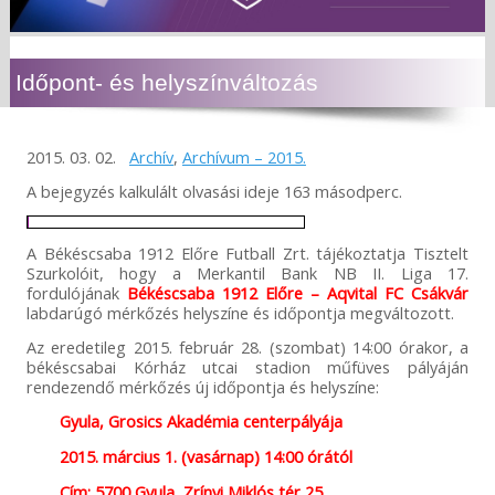
Időpont- és helyszínváltozás
2015. 03. 02.
Archív
,
Archívum – 2015.
A bejegyzés kalkulált olvasási ideje 163 másodperc.
A Békéscsaba 1912 Előre Futball Zrt. tájékoztatja Tisztelt
Szurkolóit, hogy a Merkantil Bank NB II. Liga 17.
fordulójának
Békéscsaba 1912 Előre – Aqvital FC Csákvár
labdarúgó mérkőzés helyszíne és időpontja megváltozott.
Az eredetileg 2015. február 28. (szombat) 14:00 órakor, a
békéscsabai Kórház utcai stadion műfüves pályáján
rendezendő mérkőzés új időpontja és helyszíne:
Gyula, Grosics Akadémia centerpályája
2015. március 1. (vasárnap) 14:00 órától
Cím:
5700 Gyula, Zrínyi Miklós tér 25.