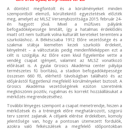
A döntést megfontolt és a körülményeket minden
szempontból elemző, körültekintő egyeztetések előzték
meg, amelyet az MLSZ Versenybizottsága 2015. február 24-
én hagyott jóvá. Mivel a műfüves pályánk
befogadóképessége limitált, így a hatalmas érdeklődés
miatt ott nem tudtunk volna kulturált kereteket teremteni a
szurkoláshoz.. A Békéscsaba 1912 Előre vezetősége és a
szakmai stábja kiemelten kezeli szurkolói érdekeit,
kényelmét – a változtatás pedig mindenféleképpen ezt a
célt is szolgálja. Az Előre ezen kívül figyelembe vette a
vendég csapat igényeit, valamint az MLSZ vonatkozó
előírásait is. A gyulai Grosics Akadémia center pályája
természetes fű borítású, a stadion befogadóképessége
összesen 660 fő, elérhető távolságban található és az
időjárástól függetlenül megfelelő körülményeket biztosít. A
Grosics Akadémia vezetőségének ezúton szeretnénk
megköszönni pozitív, rugalmas és korrekt hozzáállásukat a
mérkőzés megrendezéséhez.
További lényeges szempont a csapat menetrendje, hiszen a
mérkőzések és a tréningek előre meghatározott, szigorú
terv szerint zajlanak. A céljaink elérése érdekében, komoly
jelentősége van, hogy a pontosan ütemezett fordulók,
azokra való felkészülések a megfelelő időpontokban