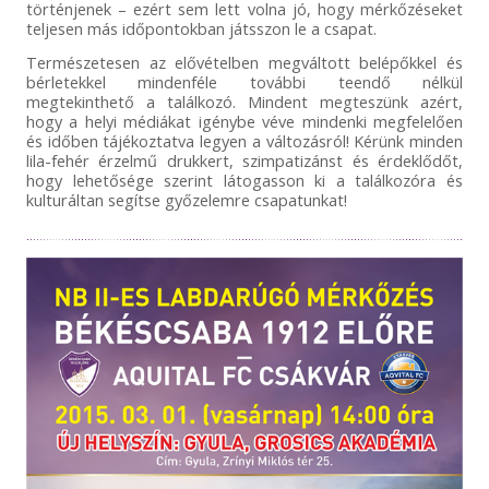
történjenek – ezért sem lett volna jó, hogy mérkőzéseket
teljesen más időpontokban játsszon le a csapat.
Természetesen az elővételben megváltott belépőkkel és
bérletekkel mindenféle további teendő nélkül
megtekinthető a találkozó. Mindent megteszünk azért,
hogy a helyi médiákat igénybe véve mindenki megfelelően
és időben tájékoztatva legyen a változásról! Kérünk minden
lila-fehér érzelmű drukkert, szimpatizánst és érdeklődőt,
hogy lehetősége szerint látogasson ki a találkozóra és
kulturáltan segítse győzelemre csapatunkat!