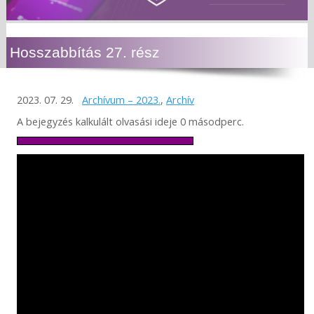
Hosszabbítás 27. rész
2023. 07. 29.
Archívum – 2023.
,
Archív
A bejegyzés kalkulált olvasási ideje 0 másodperc.