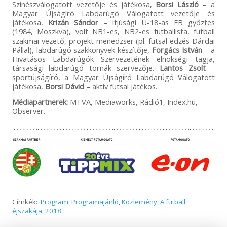
Színészválogatott vezetője és játékosa,
Borsi László
– a
Magyar Újságíró Labdarúgó Válogatott vezetője és
játékosa,
Krizán Sándor
– ifjúsági U-18-as EB győztes
(1984, Moszkva), volt NB1-es, NB2-es futballista, futball
szakmai vezető, projekt menedzser (pl. futsal edzés Dárdai
Pállal), labdarúgó szakkönyvek készítője,
Forgács István
– a
Hivatásos Labdarúgók Szervezetének elnökségi tagja,
társasági labdarúgó tornák szervezője.
Lantos Zsolt
–
sportújságíró, a Magyar Újságíró Labdarúgó Válogatott
játékosa,
Borsi Dávid
– aktív futsal játékos.
Médiapartnerek:
MTVA, Mediaworks, Rádió1, Index.hu,
Observer.
Címkék:
Program
,
Programajánló
,
Közlemény
,
A futball
éjszakája
,
2018