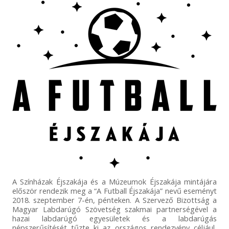
A Színházak Éjszakája és a Múzeumok Éjszakája mintájára
először rendezik meg a “A Futball Éjszakája” nevű eseményt
2018. szeptember 7-én, pénteken. A Szervező Bizottság a
Magyar Labdarúgó Szövetség szakmai partnerségével a
hazai labdarúgó egyesületek és a labdarúgás
népszerűsítését tűzte ki az országos rendezvény céljául,