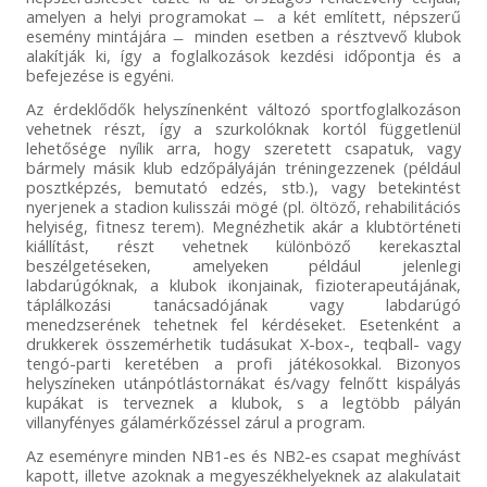
amelyen a helyi programokat ̶ a két említett, népszerű
esemény mintájára ̶ minden esetben a résztvevő klubok
alakítják ki, így a foglalkozások kezdési időpontja és a
befejezése is egyéni.
Az érdeklődők helyszínenként változó sportfoglalkozáson
vehetnek részt, így a szurkolóknak kortól függetlenül
lehetősége nyílik arra, hogy szeretett csapatuk, vagy
bármely másik klub edzőpályáján tréningezzenek (például
posztképzés, bemutató edzés, stb.), vagy betekintést
nyerjenek a stadion kulisszái mögé (pl. öltöző, rehabilitációs
helyiség, fitnesz terem). Megnézhetik akár a klubtörténeti
kiállítást, részt vehetnek különböző kerekasztal
beszélgetéseken, amelyeken például jelenlegi
labdarúgóknak, a klubok ikonjainak, fizioterapeutájának,
táplálkozási tanácsadójának vagy labdarúgó
menedzserének tehetnek fel kérdéseket. Esetenként a
drukkerek összemérhetik tudásukat X-box-, teqball- vagy
tengó-parti keretében a profi játékosokkal. Bizonyos
helyszíneken utánpótlástornákat és/vagy felnőtt kispályás
kupákat is terveznek a klubok, s a legtöbb pályán
villanyfényes gálamérkőzéssel zárul a program.
Az eseményre minden NB1-es és NB2-es csapat meghívást
kapott, illetve azoknak a megyeszékhelyeknek az alakulatait