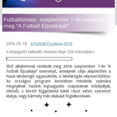
Futballünnep: szeptember 7-én rendezik
meg “A Futball Éjszakáját”
2018. 05. 16.
A Futball Éjszakája 2018
A bejegyzés kalkulált olvasási ideje 228 másodperc.
Első alkalommal rendezik meg 2018. szeptember 7-én “A
Futball Éjszakája” eseményt, amelynek célja alapvetően a
hazai labdarúgó egyesületek, a labdarúgás népszerűsítése.
Az országos program keretében mindenki számára
megnyílnak hazánk legnagyobb csapatainak edzőpályái,
öltözői, s kortól függetlenül bárki részt vehet szeretett
klubja, vagy bármely más alakulat foglalkozásain.