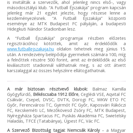
is invitálták a szervezők, ahol jelenleg nincs első-, vagy
másodosztályú klub. “A Futball Éjszakája” program kapcsán
jelenleg már 21 egylet jelezte, hogy részese lenne a
kezdeményezésnek. “A Futball Éjszakája” központi
eseménye az MTK Budapest FC pályáján, a budapesti
Hidegkuti Nándor Stadionban lesz.
A “Futball Éjszakája” programjai részben előzetes
regisztrációhoz kötöttek, amit az érdeklődők a
www.futballejszakaja.hu
oldalon tehetnek meg június 15.
után. A rendezvény belépődíja gyermekek számára 100, míg
a felnőttek részére 500 forint, amit az érdeklődők az első
kiválasztott stadionnál válthatnak meg, s az ott átvett
karszalaggal az összes helyszínre ellátogathatnak.
A már biztosan résztvevő klubok:
Balmaz Kamilla
Gyógyfürdő,
Békéscsaba 1912 Előre
, Ceglédi VSE, Aqvital FC
Csákvár, Csepel, DVSC, DVTK, Dorogi FC, WKW ETO FC
Győr, Ferencvárosi TC, Gyirmót FC Győr, Kaposvári Rákóczi
FC, Kecskeméti LC, Mezőkövesd Zsóry FC, MTK Budapest,
Nyíregyháza Spartacus FC, Puskás Akadémia FC, Swietelsky
Haladás, TFCE (Tatabánya), Újpest FC, Vác FC.
A Szervező Bizottság tagjai: N
emcsák Károly
– a Magyar