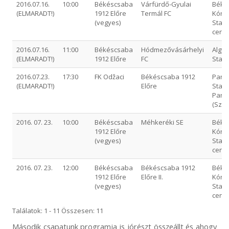
2016.07.16.
10:00
Békéscsaba
Várfürdő-Gyulai
Béké
(ELMARADT!)
1912 Előre
Termál FC
Kórhá
(vegyes)
Stadi
cent
2016.07.16.
11:00
Békéscsaba
Hódmezővásárhelyi
Algyő
(ELMARADT!)
1912 Előre
FC
Stad
2016.07.23.
17:30
FK Odžaci
Békéscsaba 1912
Pano
(ELMARADT!)
Előre
Stad
Pano
(Szer
2016. 07. 23.
10:00
Békéscsaba
Méhkeréki SE
Béké
1912 Előre
Kórhá
(vegyes)
Stadi
cent
2016. 07. 23.
12:00
Békéscsaba
Békéscsaba 1912
Béké
1912 Előre
Előre II.
Kórhá
(vegyes)
Stadi
cent
Találatok: 1 - 11 Összesen: 11
Második csapatunk programja is jórészt összeállt és ahogy