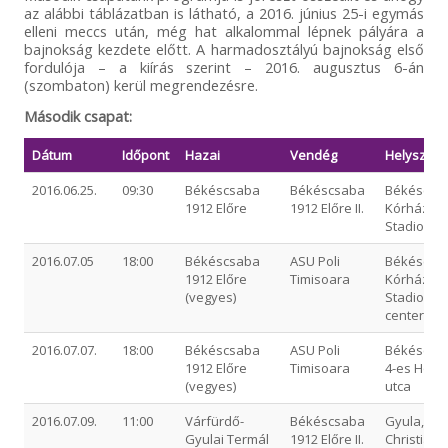
az alábbi táblázatban is látható, a 2016. június 25-i egymás
elleni meccs után, még hat alkalommal lépnek pályára a
bajnokság kezdete előtt. A harmadosztályú bajnokság első
fordulója – a kiírás szerint – 2016. augusztus 6-án
(szombaton) kerül megrendezésre.
Második csapat:
Dátum
Időpont
Hazai
Vendég
Helyszín
2016.06.25.
09:30
Békéscsaba
Békéscsaba
Békéscsa
1912 Előre
1912 Előre II.
Kórház ut
Stadion - 
2016.07.05
18:00
Békéscsaba
ASU Poli
Békéscsa
1912 Előre
Timisoara
Kórház ut
(vegyes)
Stadion -
centerpál
2016.07.07.
18:00
Békéscsaba
ASU Poli
Békéscsa
1912 Előre
Timisoara
4-es Honv
(vegyes)
utca
2016.07.09.
11:00
Várfürdő-
Békéscsaba
Gyula, id.
Gyulai Termál
1912 Előre II.
Christián