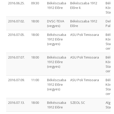
2016.06.25.
09:30
Békéscsaba
Békéscsaba 1912
Béké
1912 Előre
Előre II.
Kórhá
Stadi
2016.07.02.
18:00
DVSC-TEVA
Békéscsaba 1912
Debr
(vegyes)
Előre
Palla
2016.07.05.
18:00
Békéscsaba
ASU Poli Timisoara
Béké
1912 Előre
Kórhá
(vegyes)
Stadi
cent
2016.07.07.
18:00
Békéscsaba
ASU Poli Timisoara
Béké
1912 Előre
Kórhá
(vegyes)
Stadi
cent
2016.07.09.
11:00
Békéscsaba
ASU Poli Timisoara
Béké
1912 Előre
Kórhá
(vegyes)
Stadi
cent
2016.07.13.
18:00
Békéscsaba
SZEOL SC
Algyő
1912 Előre
Stad