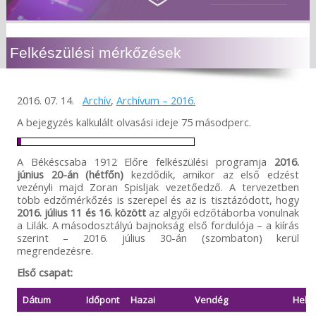
Felkészülési mérkőzések
2016. 07. 14.
Archív
,
Archívum – 2016.
A bejegyzés kalkulált olvasási ideje 75 másodperc.
A Békéscsaba 1912 Előre felkészülési programja
2016.
június 20-án (hétfőn)
kezdődik, amikor az első edzést
vezényli majd Zoran Spisljak vezetőedző. A tervezetben
több edzőmérkőzés is szerepel és az is tisztázódott, hogy
2016. július 11 és 16. között
az algyői edzőtáborba vonulnak
a Lilák. A másodosztályú bajnokság első fordulója – a kiírás
szerint – 2016. július 30-án (szombaton) kerül
megrendezésre.
Első csapat:
Dátum
Időpont
Hazai
Vendég
Helys