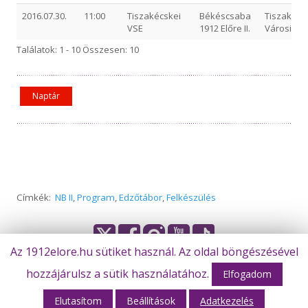
2016.07.30.
11:00
Tiszakécskei
Békéscsaba
Tiszakécs
VSE
1912 Előre II.
Városi St
Találatok: 1 - 10 Összesen: 10
Naptár
Címkék:
NB II
,
Program
,
Edzőtábor
,
Felkészülés
Az 1912elore.hu sütiket használ. Az oldal böngészésével
hozzájárulsz a sütik használatához.
© Békéscsaba 1912 Előre Futball Zrt.
Elfogadom
Elutasítom
Beállítások
Adatkezelés
Webhost: M-Design