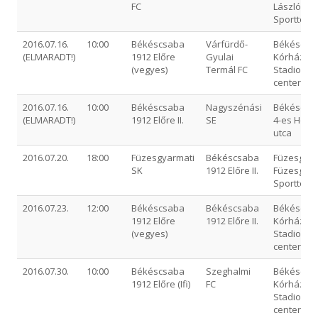
FC
László Vár
Sporttele
2016.07.16.
10:00
Békéscsaba
Várfürdő-
Békéscsa
(ELMARADT!)
1912 Előre
Gyulai
Kórház ut
(vegyes)
Termál FC
Stadion -
centerpál
2016.07.16.
10:00
Békéscsaba
Nagyszénási
Békéscsa
(ELMARADT!)
1912 Előre II.
SE
4-es Honv
utca
2016.07.20.
18:00
Füzesgyarmati
Békéscsaba
Füzesgyar
SK
1912 Előre II.
Füzesgyar
Sporttele
2016.07.23.
12:00
Békéscsaba
Békéscsaba
Békéscsa
1912 Előre
1912 Előre II.
Kórház ut
(vegyes)
Stadion -
centerpál
2016.07.30.
10:00
Békéscsaba
Szeghalmi
Békéscsa
1912 Előre (Ifi)
FC
Kórház ut
Stadion -
centerpál