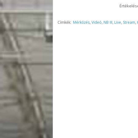
Értékelés
Címkék:
Mérkőzés
,
Videó
,
NB III
,
Live
,
Stream
,