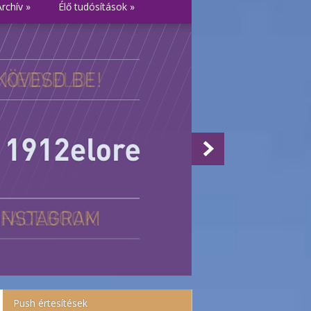
Archív
»
Élő tudósítások
»
Push értesítések