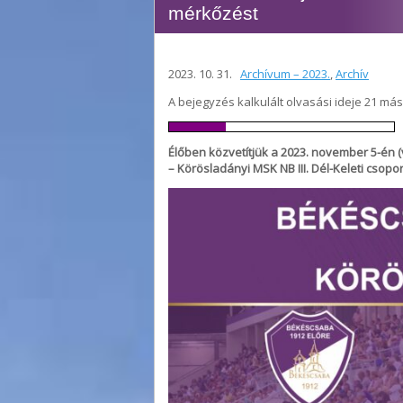
mérkőzést
2023. 10. 31.
Archívum – 2023.
,
Archív
A bejegyzés kalkulált olvasási ideje 21 má
Élőben közvetítjük a 2023. november 5-én 
– Körösladányi MSK NB III. Dél-Keleti csopo