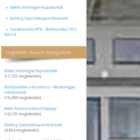
Békés Vármegyei Kupadöntők
Boldog Gyermeknapot kívánunk!
Dunaharaszti MTK – Békéscsaba 1912
Előre II.
Legtöbbet olvasott bejegyzések
Békés Vármegyei Kupadöntők
(11,725 megtekintés)
Élő közvetítés a Kondoros - Mezőmegyer
mérkőzésről
(10,289 megtekintés)
Mikló Roland máshol folytatja
(10,135 megtekintés)
Boldog Gyermeknapot kívánunk!
(9,854 megtekintés)