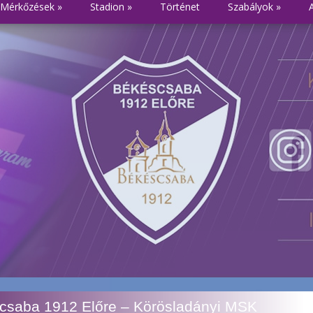
Mérkőzések
»
Stadion
»
Történet
Szabályok
»
scsaba 1912 Előre – Körösladányi MSK