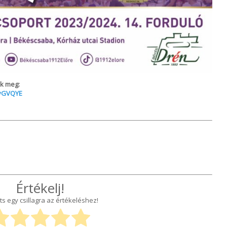
ik meg:
XyGVQYE
Értékelj!
ts egy csillagra az értékeléshez!