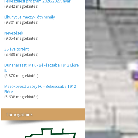
Felkészülési program 2026/2027. nyár
(9,842 megtekintés)
Elhunyt Selmeczy-Tóth Mihály
(9,301 megtekintés)
Nevezések
(9,054 megtekintés)
38 éve történt
(8,488 megtekintés)
Dunaharaszti MTK - Békéscsaba 1912 Előre
II.
(5,870 megtekintés)
Mezőkövesd Zsóry FC - Békéscsaba 1912
Előre
(5,638 megtekintés)
Támogatóink