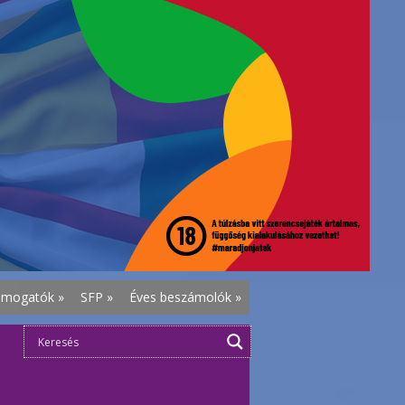
ámogatók
»
SFP
»
Éves beszámolók
»