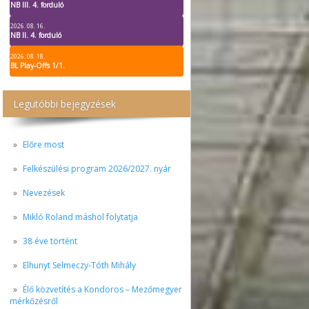
NB III. 4. forduló
2026. 08. 16.
NB II. 4. forduló
2026. 08. 18.
BL Play-Offs 1/1.
Legutóbbi bejegyzések
Előre most
Felkészülési program 2026/2027. nyár
Nevezések
Mikló Roland máshol folytatja
38 éve történt
Elhunyt Selmeczy-Tóth Mihály
Élő közvetítés a Kondoros – Mezőmegyer
mérkőzésről