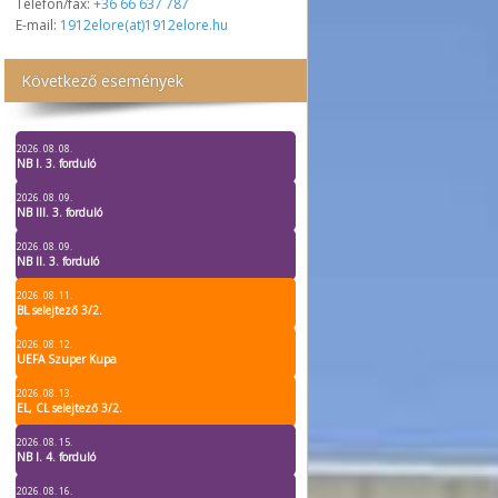
Telefon/fax:
+36 66 637 787
E-mail:
1912elore(at)1912elore.hu
Következő események
2026. 08. 08.
NB I. 3. forduló
2026. 08. 09.
NB III. 3. forduló
2026. 08. 09.
NB II. 3. forduló
2026. 08. 11.
BL selejtező 3/2.
2026. 08. 12.
UEFA Szuper Kupa
2026. 08. 13.
EL, CL selejtező 3/2.
2026. 08. 15.
NB I. 4. forduló
2026. 08. 16.