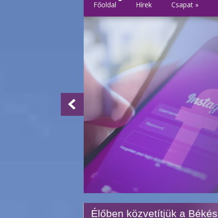
Főoldal
Hírek
Csapat
»
Élőben közvetítjük a Béké