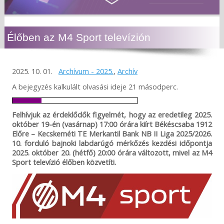
Élőben az M4 Sport televízión
2025. 10. 01.
Archívum - 2025.
,
Archív
A bejegyzés kalkulált olvasási ideje 21 másodperc.
Felhívjuk az érdeklődők figyelmét, hogy az eredetileg 2025.
október 19-én (vasárnap) 17:00 órára kiírt Békéscsaba 1912
Előre – Kecskeméti TE Merkantil Bank NB II Liga 2025/2026.
10. forduló bajnoki labdarúgó mérkőzés kezdési időpontja
2025. október 20. (hétfő) 20:00 órára változott, mivel az M4
Sport televízió élőben közvetíti.