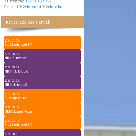
Telefon/fax:
+36 66 637 787
E-mail:
1912elore(at)1912elore.hu
Következő események
2026. 08. 06.
EL, CL selejtező 3/1.
2026. 08. 08.
NB I. 3. forduló
2026. 08. 09.
NB III. 3. forduló
2026. 08. 09.
NB II. 3. forduló
2026. 08. 11.
BL selejtező 3/2.
2026. 08. 12.
UEFA Szuper Kupa
2026. 08. 13.
EL, CL selejtező 3/2.
2026. 08. 15.