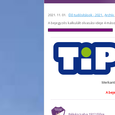
2021. 11. 01.
Élő tudósítások - 2021.
,
Archív
A bejegyzés kalkulált olvasási ideje 4 más
Merkanti
A bej
Békéscsaba 1912 Előre