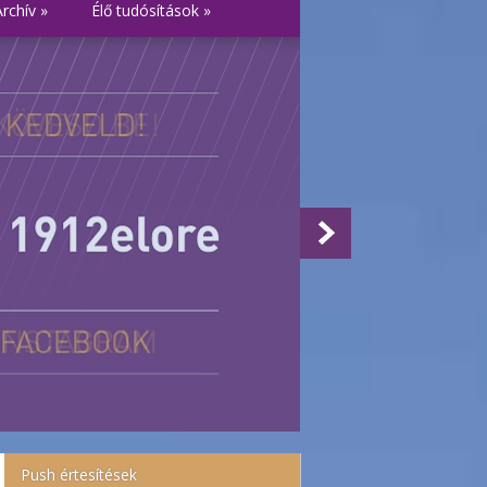
Archív
»
Élő tudósítások
»
Push értesítések