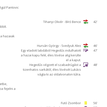
végül Pantovic
Tihanyi Olivér - Bíró Bence
42'
bbít.
 a hazaiak
Hursán György - Svedyuk Alex
46'
Egy eladott labdából Hegedűs indulhatott
47'
a hazai kapu felé, éles lövése alig kerülte
el a kaput.
Hegedűs végzett el szabadrúgást a
48'
tizenhatos sarkától, éles lövését Lukács
vágta ki az oldalvonalon túlra.
etbe,
a fejelni a
Futó Zsombor
56'