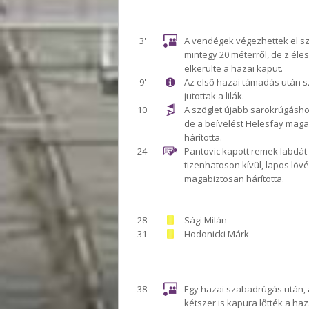
3'
A vendégek végezhettek el s
mintegy 20 méterről, de z éles
elkerülte a hazai kaput.
9'
Az első hazai támadás után s
jutottak a lilák.
10'
A szöglet újabb sarokrúgásho
de a beívelést Helesfay mag
hárította.
24'
Pantovic kapott remek labdát
tizenhatoson kívül, lapos löv
magabiztosan hárította.
28'
Sági Milán
31'
Hodonicki Márk
38'
Egy hazai szabadrúgás után, 
kétszer is kapura lőtték a ha