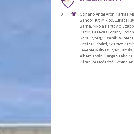
0'
Czinanó Antal Áron, Farkas M
Sándor, Kitl Miklós, Lukács 
Barna, Nikola Pantovic, Szabó 
Patrik, Fazekas Lóránt, Hodon
Bora György. Cserék: Winter D
Krnács Richárd, Gránicz Patri
Levente Mátyás, Ilyés Tamás,
Albert István, Varga Szabolcs
Péter. Vezetőedző: Schindler