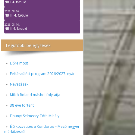
NB I. 4. forduló
2026. 08. 16.
NB III. 4. forduló
2026. 08. 16.
NB II. 4. forduló
Legutóbbi bejegyzések
Előre most
Felkészülési program 2026/2027. nyár
Nevezések
Mikló Roland máshol folytatja
38 éve történt
Elhunyt Selmeczy-Tóth Mihály
Élő közvetítés a Kondoros – Mezőmegyer
mérkőzésről