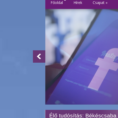
Főoldal
Hírek
Csapat
»
Élő tudósítás: Békéscsab