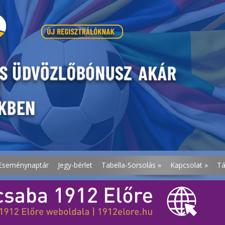
Eseménynaptár
Jegy-bérlet
Tabella-Sorsolás
»
Kapcsolat
»
T