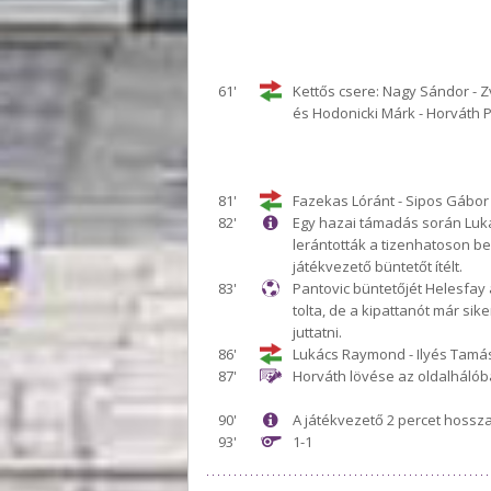
61'
Kettős csere: Nagy Sándor - 
és Hodonicki Márk - Horváth 
81'
Fazekas Lóránt - Sipos Gábor
82'
Egy hazai támadás során Luk
lerántották a tizenhatoson bel
játékvezető büntetőt ítélt.
83'
Pantovic büntetőjét Helesfay
tolta, de a kipattanót már sik
juttatni.
86'
Lukács Raymond - Ilyés Tamá
87'
Horváth lövése az oldalhálóba
90'
A játékvezető 2 percet hossza
93'
1-1