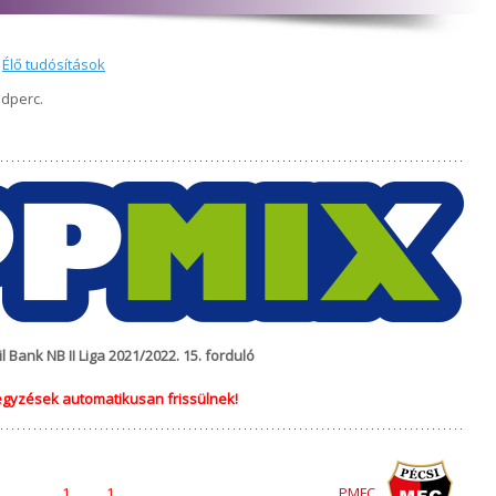
,
Élő tudósítások
odperc.
l Bank NB II Liga 2021/2022. 15. forduló
egyzések automatikusan frissülnek!
1
1
PMFC