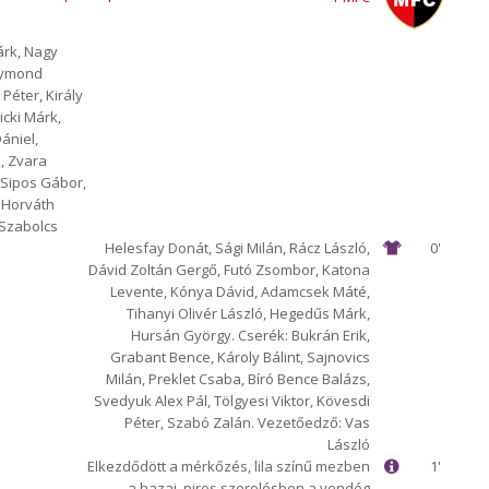
árk, Nagy
Raymond
Péter, Király
icki Márk,
ániel,
k, Zvara
 Sipos Gábor,
, Horváth
 Szabolcs
Helesfay Donát, Sági Milán, Rácz László,
0'
Dávid Zoltán Gergő, Futó Zsombor, Katona
Levente, Kónya Dávid, Adamcsek Máté,
Tihanyi Olivér László, Hegedűs Márk,
Hursán György. Cserék: Bukrán Erik,
Grabant Bence, Károly Bálint, Sajnovics
Milán, Preklet Csaba, Bíró Bence Balázs,
Svedyuk Alex Pál, Tölgyesi Viktor, Kövesdi
Péter, Szabó Zalán. Vezetőedző: Vas
László
Elkezdődött a mérkőzés, lila színű mezben
1'
a hazai, piros szerelésben a vendég