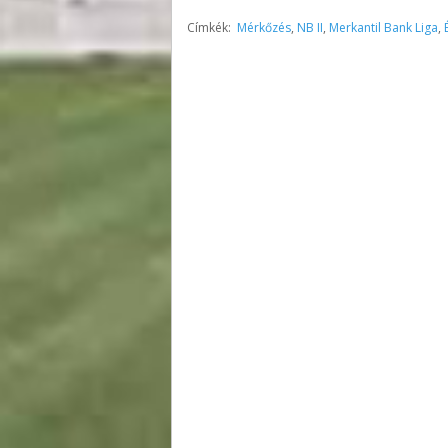
Címkék:
Mérkőzés
,
NB II
,
Merkantil Bank Liga
,