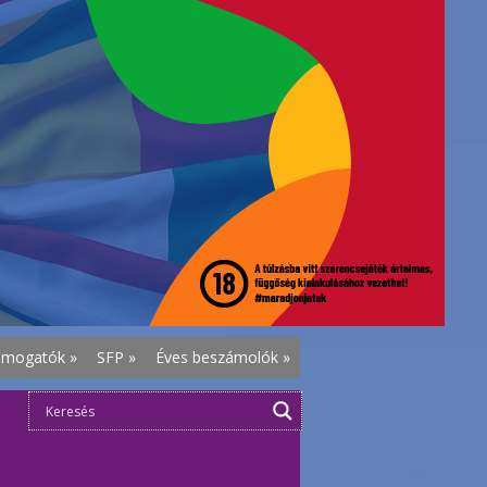
ámogatók
»
SFP
»
Éves beszámolók
»