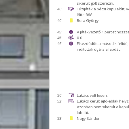
sikerült gólt szerezni.
40'
Tűzijáték a pécsi kapu előtt, 
lőtte fölé.
40'
Bora György
45'
A játékvezető 1 percet hossza
45'
0-0
46'
Elkezdődött a második félidő,
indították útjára a labdát.
50'
Lukács volt lesen.
52'
Lukács került ajtó-ablak helyz
azonban nem sikerült a kapub
labdát.
53'
Nagy Sándor