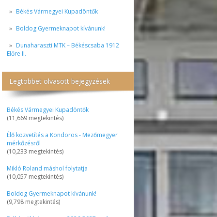
Békés Vármegyei Kupadöntők
Boldog Gyermeknapot kívánunk!
Dunaharaszti MTK – Békéscsaba 1912
Előre II.
Legtöbbet olvasott bejegyzések
Békés Vármegyei Kupadöntők
(11,669 megtekintés)
Élő közvetítés a Kondoros - Mezőmegyer
mérkőzésről
(10,233 megtekintés)
Mikló Roland máshol folytatja
(10,057 megtekintés)
Boldog Gyermeknapot kívánunk!
(9,798 megtekintés)