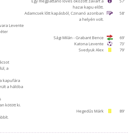
Egy megpattanó lövés okozott zavart a
57'
hazai kapu előtt.
Adamcsek lőtt kapásból, Czinanó azonban
58'
a helyén volt.
Zvara Levente
Péter
Sági Milán - Grabant Bence
69'
Katona Levente
73'
Svedyuk Alex
79'
ácsot
ül, a
 a kapufára
erült a hálóba
s
n kötött ki.
Hegedűs Márk
89'
bbít.