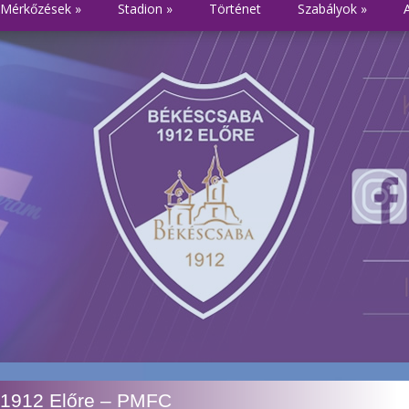
Mérkőzések
»
Stadion
»
Történet
Szabályok
»
a 1912 Előre – PMFC