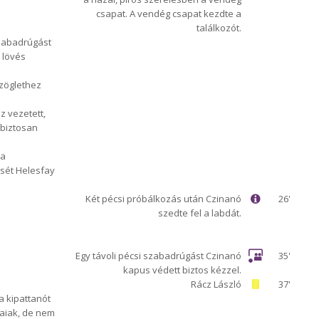
csapat. A vendég csapat kezdte a
találkozót.
zabadrúgást
 lövés
zöglethez
z vezetett,
abiztosan
 a
ését Helesfay
Két pécsi próbálkozás után Czinanó
26'
szedte fel a labdát.
Egy távoli pécsi szabadrúgást Czinanó
35'
kapus védett biztos kézzel.
Rácz László
37'
a kipattanót
zaiak, de nem