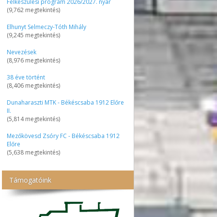
Felkészülési program 2026/2027. nyár
(9,762 megtekintés)
Elhunyt Selmeczy-Tóth Mihály
(9,245 megtekintés)
Nevezések
(8,976 megtekintés)
38 éve történt
(8,406 megtekintés)
Dunaharaszti MTK - Békéscsaba 1912 Előre
II.
(5,814 megtekintés)
Mezőkövesd Zsóry FC - Békéscsaba 1912
Előre
(5,638 megtekintés)
Támogatóink