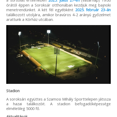
órától éppen a Soroksár otthonában kezdjük meg bajnoki
menetrendünket. A két fél egyébként
2025. február 23-án
találkozott utoljára, amikor bravúros 4-2 arányú győzelmet
arattunk a Kórház utcában.
Stadion
A soroksári együttes a Szamosi Mihály Sporttelepen játssza
a hazai találkozóit. A stadion befogadóképessége
elméletileg 5000 fő.
Aktualitások