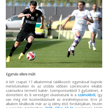
Egymás elleni múlt
A két csapat 17 alkalommal találkozott egymással bajnoki
mérkőzéseken és az utóbbi időben szerencsére inkább
számunkra termett babér. Szempontunkból 5 győzelmet, 4
döntetlent és 8 vereséget olvashatunk ki a
számokból
, így
van még mit kozmetikáznunk az eredménysoron. Erre jó
alkalom kínálkozik már az új idény első fordulójában, hiszen
a sorsolás értelmében
2025. július 27-én
(vasárnap) 19:00