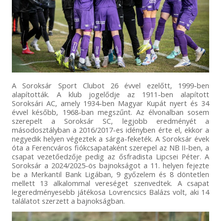
A Soroksár Sport Clubot 26 évvel ezelőtt, 1999-ben
alapították. A klub jogelődje az 1911-ben alapított
Soroksári AC, amely 1934-ben Magyar Kupát nyert és 34
évvel később, 1968-ban megszűnt. Az élvonalban sosem
szerepelt a Soroksár SC, legjobb eredményét a
másodosztályban a 2016/2017-es idényben érte el, ekkor a
negyedik helyen végeztek a sárga-feketék. A Soroksár évek
óta a Ferencváros fiókcsapataként szerepel az NB II-ben, a
csapat vezetőedzője pedig az ősfradista Lipcsei Péter. A
Soroksár a 2024/2025-ös bajnokságot a 11. helyen fejezte
be a Merkantil Bank Ligában, 9 győzelem és 8 döntetlen
mellett 13 alkalommal vereséget szenvedtek. A csapat
legeredményesebb játékosa Lovrencsics Balázs volt, aki 14
találatot szerzett a bajnokságban.