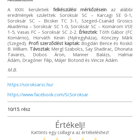
A XXIII. kerületiek
felkészülési mérkőzésein
az alábbi
eredmények születtek: Soroksár SC – Karcagi SE 0-1,
Soroksár SC – Bicskei TC 3-1, Szeged-Csanád Grosics
Akadémia – Soroksár SC 1-0, Soroksár SC – Komárom VSE
1-5, Vasas FC – Soroksár SC 2-2.
Érkeztek:
Tóth Gábor (FC
Komárno), Horváth Kevin (Nyíregyháza), Könczey Márk
(Szeged).
Profi szerződést kaptak:
Bogdán Bence és Roskó
B. William.
Távoztak:
Mergl Szabolcs, Say Shadirac, Dhonata
Tavares, Dobos Áron, Manner Balázs, Halmai
Ádám, Dragóner Filip, Májer Botond és Vincze Ádám.
M.B.
https://soroksarsc.hu/
https://www.facebook.com/ScSoroksar
10/15. rész
Értékelj!
Kattints egy csillagra az értékeléshez!