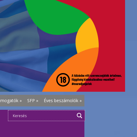
ámogatók
»
SFP
»
Éves beszámolók
»