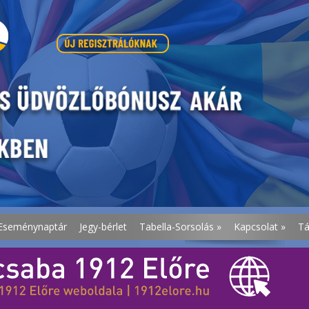
Eseménynaptár
Jegy-bérlet
Tabella-Sorsolás
»
Kapcsolat
»
T