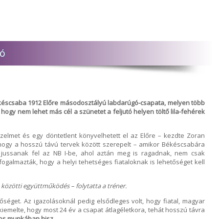
ló
Békéscsaba 1912 Előre másodosztályú labdarúgó-csapata, melyen több
, hogy nem lehet más cél a szünetet a feljutó helyen töltő lila-fehérek
zelmet és egy döntetlent könyvelhetett el az Előre – kezdte Zoran
, hogy a hosszú távú tervek között szerepelt – amikor Békéscsabára
n jussanak fel az NB I-be, ahol aztán meg is ragadnak, nem csak
ogalmazták, hogy a helyi tehetséges fiataloknak is lehetőséget kell
 közötti együttműködés – folytatta a tréner.
tőséget. Az igazolásoknál pedig elsődleges volt, hogy fiatal, magyar
kiemelte, hogy most 24 év a csapat átlagéletkora, tehát hosszú távra
tos munkában hisz.