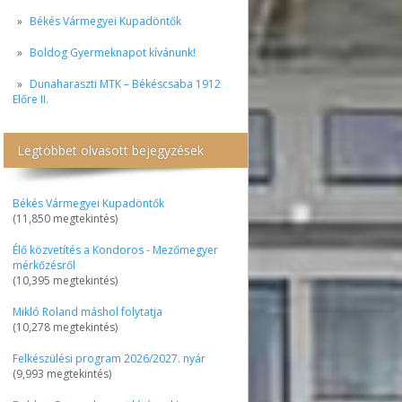
Békés Vármegyei Kupadöntők
Boldog Gyermeknapot kívánunk!
Dunaharaszti MTK – Békéscsaba 1912
Előre II.
Legtöbbet olvasott bejegyzések
Békés Vármegyei Kupadöntők
(11,850 megtekintés)
Élő közvetítés a Kondoros - Mezőmegyer
mérkőzésről
(10,395 megtekintés)
Mikló Roland máshol folytatja
(10,278 megtekintés)
Felkészülési program 2026/2027. nyár
(9,993 megtekintés)