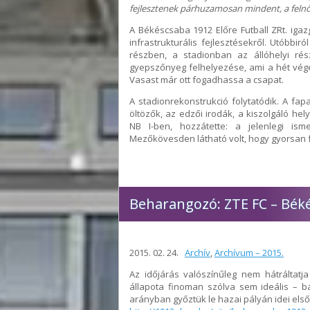
fejlesztenek párhuzamosan mindent, a felnőtt
A Békéscsaba 1912 Előre Futball ZRt. igaz
infrastrukturális fejlesztésekről. Utóbbi
részben, a stadionban az állóhelyi ré
gyepszőnyeg felhelyezése, ami a hét végé
Vasast már ott fogadhassa a csapat.
A stadionrekonstrukció folytatódik. A fa
öltözők, az edzői irodák, a kiszolgáló hel
NB I-ben, hozzátette: a jelenlegi ism
Mezőkövesden látható volt, hogy gyorsan fe
Beharangozó: ZTE FC – Béké
2015. 02. 24.
Archív
,
Archívum – 2015.
Az időjárás valószínűleg nem hátráltatj
állapota finoman szólva sem ideális – b
arányban győztük le hazai pályán idei első