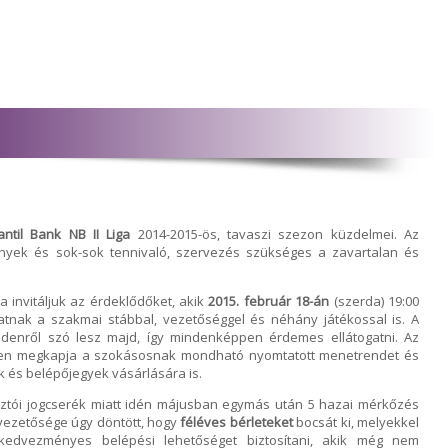
ntil Bank NB II Liga
2014-2015-ös, tavaszi szezon küzdelmei. Az
nyek és sok-sok tennivaló, szervezés szükséges a zavartalan és
 invitáljuk az érdeklődőket, akik
2015. február 18-án
(szerda) 19:00
atnak a szakmai stábbal, vezetőséggel és néhány játékossal is. A
enről szó lesz majd, így mindenképpen érdemes ellátogatni. Az
en megkapja a szokásosnak mondható nyomtatott menetrendet és
k és belépőjegyek vásárlására is.
lasztói jogcserék miatt idén májusban egymás után 5 hazai mérkőzés
. vezetősége úgy döntött, hogy
féléves bérleteket
bocsát ki, melyekkel
kedvezményes belépési lehetőséget biztosítani, akik még nem