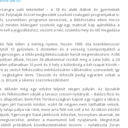
lore-zte-fc/
arsangra való tekintettel – a 18 év alatti diákok és gyermekek
t. Folytatják ősszel megkezdett szurkoló csalogató programjaikat is:
és szünetében programot terveznek, a Békéscsaba elleni meccs
ül minden kilátogató szurkoló egy-egy matricát kap ajándékba a
m kell a jegyváltáshoz, viszont a név, születési hely és idő megadása
tó felé billen a mérleg nyelve, hiszen 1995. óta tizenkilencszer
elyből 10 győzelem, 5 döntetlen és 4 vereség szempontjukból a
gerszegen, a többi pedig Békéscsabán került megrendezésre. A lőtt
jobban állunk, hiszen 36 alkalommal rezdült meg a zalai háló, a 24
elen pillanatban 10 pont és 6 hely a különbség a két csapat között –
t az utolsó felkészülési mérkőzésükön vállsérülést szenvedett, így
 segítségére lenni. Távozók és érkezők pedig egyaránt voltak a
 is. Bízunk a sikeres szezonkezdésben!
s délután még egy edzést teljesít idegen pályán. Az éjszakát
és felkészülten várják a tavaszi szezon nyitányát. – Balázs Ricsi és
 állapotban, Berki Peti Törökországban kapott egy rúgást a lábára,
ingen járt hasonló módon, ezért ők négyen nem tarthattak velünk.
talajú pálya vár ránk, mivel arra felé sok volt a hó. Az útközi edzést
ljünk. Egerszegre fiatal játékosok érkeztek, bizonyítani akarnak, de
megszerzése, amihez a maximumot kell nyújtanunk. Megnéztük
, ebből próbáltunk következtetéseket levonni – nyilatkozta Zoran