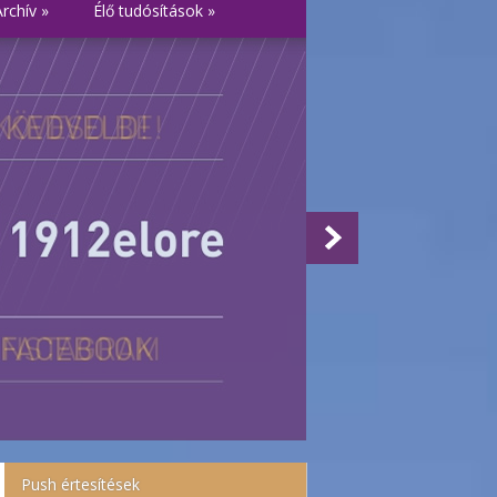
Archív
»
Élő tudósítások
»
Push értesítések