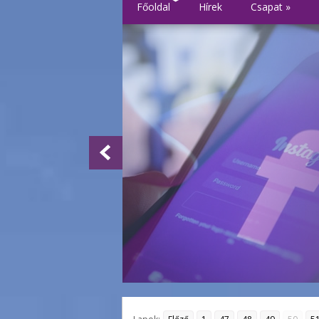
Főoldal
Hírek
Csapat
»