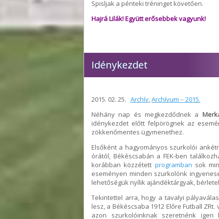
Spisljak a pénteki tréninget követően.
Hajrá Lilák! Együtt erősebbek vagyunk!
Idénykezdet
2015. 02. 25.
Archív
,
Archívum – 2015.
Néhány nap és megkezdődnek a
Merka
idénykezdet előtt felpörögnek az esemé
zökkenőmentes ügymenethez.
Elsőként a hagyományos szurkolói ankétra
órától, Békéscsabán a FEK-ben találkozh
korábban közzétett
programban
sok mind
eseményen minden szurkolónk ingyenes
lehetőségük nyílik ajándéktárgyak, bérlete
Tekintettel arra, hogy a tavalyi pályavá
lesz, a Békéscsaba 1912 Előre Futball ZRt
azon szurkolóinknak szeretnénk igen 