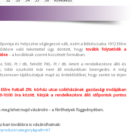
1
52
53
54
55
56
Következő
dőpontja és helyszíne véglegessé vált, ezért a Békéscsaba 1912 Előre
lődésre való tekintettel úgy döntött, hogy
tovább folytatódik a
ítése
– a korábbiak szerint közzétett formában.
s 500,- Ft / db, felnőtt 700,- Ft / db. Amint a rendelkezésre álló és
nak, több szurkolót már nem áll módunkban beengedni. A még
szeresen tájékoztatjuk majd az érdeklődőket, hogy senkit se érjen
Előre Futball ZRt. kórház utcai székházának gazdasági irodájában
:00-10:00 óra között. Kérjük a rendelkezésre álló időpontok pontos
s meg lehet majd vásárolni – a férőhelyek függvényében.
p-ban továbbra is vásárolhatnak:
e=product/category&path=67