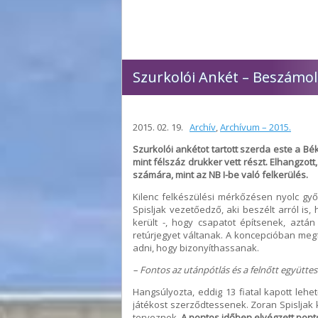
Szurkolói Ankét – Beszámo
2015. 02. 19.
Archív
,
Archívum – 2015.
Szurkolói ankétot tartott szerda este a 
mint félszáz drukker vett részt. Elhangzott
számára, mint az NB I-be való felkerülés.
Kilenc felkészülési mérkőzésen nyolc győ
Spisljak vezetőedző, aki beszélt arról is
került -, hogy csapatot építsenek, aztá
retúrjegyet váltanak. A koncepcióban megf
adni, hogy bizonyíthassanak.
– Fontos az utánpótlás és a felnőtt együttes
Hangsúlyozta, eddig 13 fiatal kapott lehe
játékost szerződtessenek. Zoran Spisljak 
terveznek.
A pontos időben elvégzett pon