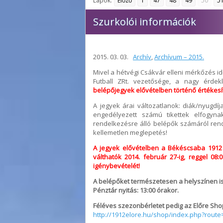
Lapok:
Előző
1
47
48
49
50
5
Szurkolói információk
2015. 03. 03.
Archív
,
Archívum – 2015.
Mivel a hétvégi Csákvár elleni mérkőzés i
Futball ZRt. vezetősége, a nagy érdek
belépőjegyek elővételben történő értékes
A jegyek árai változatlanok: diák/nyugdíja
engedélyezett számú tikettek elfogy
rendelkezésre álló belépők számáról rend
kellemetlen meglepetés!
A jegyek elővételben a Békéscsaba 1912 
válthatók 2014. február 27-ig, reggel 08
igénybevételét!
A belépőket természetesen a helyszínen i
Pénztár nyitás: 13:00 órakor.
Féléves szezonbérletet pedig az Előre Sho
http://1912elore.hu/shop/index.php?rout