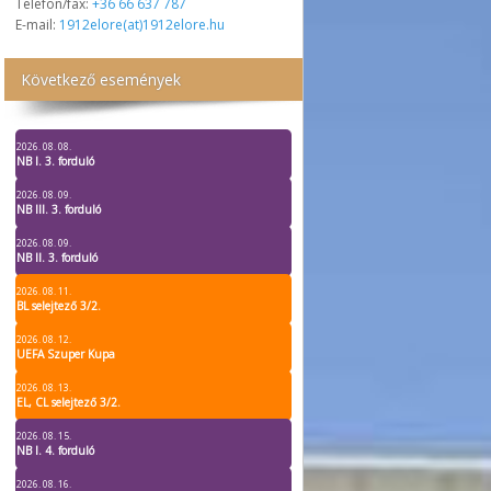
Telefon/fax:
+36 66 637 787
E-mail:
1912elore(at)1912elore.hu
Következő események
2026. 08. 08.
NB I. 3. forduló
2026. 08. 09.
NB III. 3. forduló
2026. 08. 09.
NB II. 3. forduló
2026. 08. 11.
BL selejtező 3/2.
2026. 08. 12.
UEFA Szuper Kupa
2026. 08. 13.
EL, CL selejtező 3/2.
2026. 08. 15.
NB I. 4. forduló
2026. 08. 16.