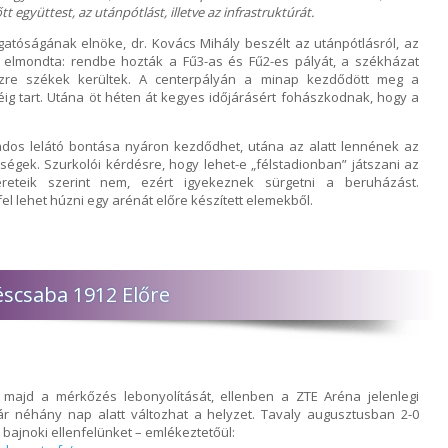
 együttest, az utánpótlást, illetve az infrastruktúrát.
gatóságának elnöke, dr. Kovács Mihály beszélt az utánpótlásról, az
ról elmondta: rendbe hozták a Fű3-as és Fű2-es pályát, a székházat
szre székek kerültek. A centerpályán a minap kezdődött meg a
ig tart. Utána öt héten át kegyes időjárásért fohászkodnak, hogy a
pados lelátó bontása nyáron kezdődhet, utána az alatt lennének az
ységek. Szurkolói kérdésre, hogy lehet-e „félstadionban” játszani az
ereteik szerint nem, ezért igyekeznek sürgetni a beruházást.
l lehet húzni egy arénát előre készített elemekből.
scsaba 1912 Előre
a majd a mérkőzés lebonyolítását, ellenben a ZTE Aréna jelenlegi
ár néhány nap alatt változhat a helyzet. Tavaly augusztusban 2-0
 bajnoki ellenfelünket – emlékeztetőül: