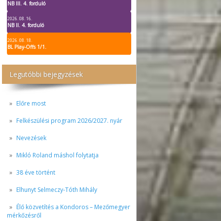
NB III. 4. forduló
2026. 08. 16.
NB II. 4. forduló
2026. 08. 18.
BL Play-Offs 1/1.
Legutóbbi bejegyzések
Előre most
Felkészülési program 2026/2027. nyár
Nevezések
Mikló Roland máshol folytatja
38 éve történt
Elhunyt Selmeczy-Tóth Mihály
Élő közvetítés a Kondoros – Mezőmegyer
mérkőzésről