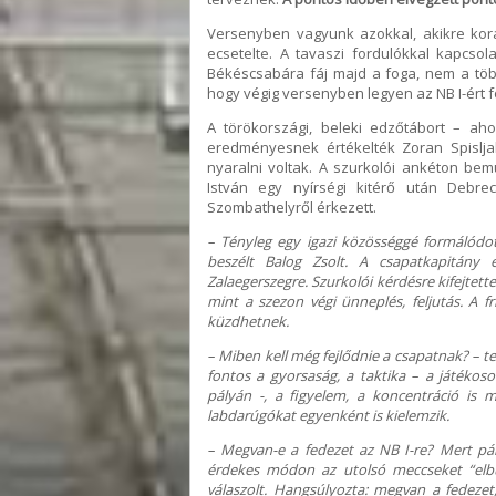
Versenyben vagyunk azokkal, akikre ko
ecsetelte. A tavaszi fordulókkal kapcso
Békéscsabára fáj majd a foga, nem a több
hogy végig versenyben legyen az NB I-ért fo
A törökországi, beleki edzőtábort – aho
eredményesnek értékelték Zoran Spislja
nyaralni voltak. A szurkolói ankéton bem
István egy nyírségi kitérő után Debre
Szombathelyről érkezett.
– Tényleg egy igazi közösséggé formálódo
beszélt Balog Zsolt. A csapatkapitány
Zalaegerszegre. Szurkolói kérdésre kifejtet
mint a szezon végi ünneplés, feljutás. A f
küzdhetnek.
– Miben kell még fejlődnie a csapatnak? – te
fontos a gyorsaság, a taktika – a játéko
pályán -, a figyelem, a koncentráció is
labdarúgókat egyenként is kielemzik.
– Megvan-e a fedezet az NB I-re? Mert pár
érdekes módon az utolsó meccseket “elbuk
válaszolt. Hangsúlyozta: megvan a fedezet