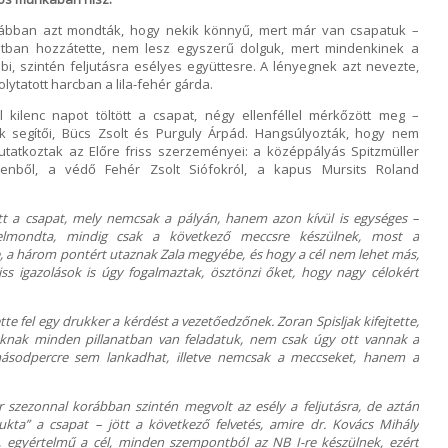
rábban azt mondták, hogy nekik könnyű, mert már van csapatuk –
latban hozzátette, nem lesz egyszerű dolguk, mert mindenkinek a
i, szintén feljutásra esélyes együttesre. A lényegnek azt nevezte,
lytatott harcban a lila-fehér gárda.
l kilenc napot töltött a csapat, négy ellenféllel mérkőzött meg –
k segítői, Bücs Zsolt és Purguly Árpád. Hangsúlyozták, hogy nem
utatkoztak az Előre friss szerzeményei: a középpályás Spitzmüller
cenből, a védő Fehér Zsolt Siófokról, a kapus Mursits Roland
tt a csapat, mely nemcsak a pályán, hanem azon kívül is egységes –
 elmondta, mindig csak a következő meccsre készülnek, most a
te, a három pontért utaznak Zala megyébe, és hogy a cél nem lehet más,
riss igazolások is úgy fogalmaztak, ösztönzi őket, hogy nagy célokért
tte fel egy drukker a kérdést a vezetőedzőnek. Zoran Spisljak kifejtette,
soknak minden pillanatban van feladatuk, nem csak úgy ott vannak a
 másodpercre sem lankadhat, illetve nemcsak a meccseket, hanem a
 szezonnal korábban szintén megvolt az esély a feljutásra, de aztán
ta” a csapat – jött a következő felvetés, amire dr. Kovács Mihály
, egyértelmű a cél, minden szempontból az NB I-re készülnek, ezért