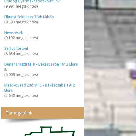
Boldog Gyermeknapot kívánunk!
(9,991 megtekintés)
Elhunyt Selmeczy-Tóth Mihály
(9,393 megtekintés)
Nevezések
(9,192 megtekintés)
38 éve történt
(8,634 megtekintés)
Dunaharaszti MTK - Békéscsaba 1912 Előre
II.
(6,009 megtekintés)
Mezőkövesd Zsóry FC - Békéscsaba 1912
Előre
(5,640 megtekintés)
Támogatóink