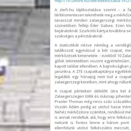
http://1912elore.hu/site/bekescsaba-1912-e
A ztefc.hu tájékoztatása szerint – a f
térítésmentesen tekinthetik meg a mérkőzés
tavasszal minden zalaegerszegi mérkőz
szünetében fellép Éder Gabee. Ezen kív
bejáratoknál. Szurkolói kártya továbbra se
szükséges a pénztáraknál.
A statisztikát nézve némileg a vendéglá
találkozott egymással a két csapat, m
mérkőzések kimenetele – ezekből 10 Zalae
gólok tekintetében viszont egyértelműen 
kapott találat ellenében. A bajnokságban j
javunkra. A ZTE csapatkapitánya egyébkén
legalább egy hónapig nem tud a csapat
zalaegerszegi keretben, mint ahogy nálunk
A csapat pénteken délelőtt útra kel é
Zalaegerszegen töltik és másnap pihenten 
Prasler Thomas még nincs száz százalékos
Viczián Ádám pedig az utolsó hazai trén
Nehéz mérkőzésre számítok, rendkívül mély 
is annak rendeltük alá, hogy erre felkészü
nekünk is fontos lenne a három pont 
ellenfelünk utolsó felkészülési meccsét