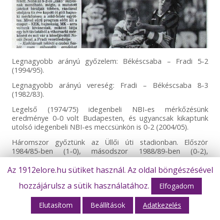
Legnagyobb arányú győzelem: Békéscsaba – Fradi 5-2
(1994/95).
Legnagyobb arányú vereség: Fradi – Békéscsaba 8-3
(1982/83).
Legelső (1974/75) idegenbeli NBI-es mérkőzésünk
eredménye 0-0 volt Budapesten, és ugyancsak kikaptunk
utolsó idegenbeli NBI-es meccsünkön is 0-2 (2004/05).
Háromszor győztünk az Üllői úti stadionban. Először
1984/85-ben (1-0), másodszor 1988/89-ben (0-2),
harmadszor 2002/2003-ban (0-1).
Az 1912elore.hu sütiket használ. Az oldal böngészésével
Napjainkban hosszú idő után újra a Fradi vezeti a bajnoki
tabellát, méghozzá imponáló eredménysort produkálva,
hozzájárulsz a sütik használatához.
Elfogadom
veretlenül. Mind a nyolc bajnoki mérkőzését megnyerte a
csapat, gólkülönbsége 19-3. Az első helyezetthez látogat az
Elutasítom
Beállítások
Adatkezelés
utolsó helyezett.