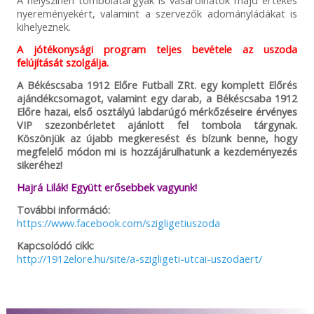
A helyszínen tombolatárgyak is vásárolhatók majd értékes
nyereményekért, valamint a szervezők adományládákat is
kihelyeznek.
A jótékonysági program teljes bevétele az uszoda
felújítását szolgálja.
A Békéscsaba 1912 Előre Futball ZRt. egy komplett Előrés
ajándékcsomagot, valamint egy darab, a Békéscsaba 1912
Előre hazai, első osztályú labdarúgó mérkőzéseire érvényes
VIP szezonbérletet ajánlott fel tombola tárgynak.
Köszönjük az újabb megkeresést és bízunk benne, hogy
megfelelő módon mi is hozzájárulhatunk a kezdeményezés
sikeréhez!
Hajrá Lilák! Együtt erősebbek vagyunk!
További információ:
https://www.facebook.com/szigligetiuszoda
Kapcsolódó cikk:
http://1912elore.hu/site/a-szigligeti-utcai-uszodaert/