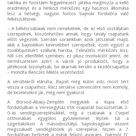
taktika és focistáim fegyelmezett játéka meghozza a kellő
eredményt és a hétközi mérkőzés egy hasznos állomása
lesz a hétvégi, nagyon fontos bajnoki fordulóra való
felkészülésnek.
– A békéscsabaiak nem remekelnek, de az első osztályban
szerepelnek, köszönhetően annak, hogy tavaly csapatunk
előtt végeztek. Szerdán sorainkban azok játszanak majd,
akik a bajnokikon kevesebbet szerepeltek, ezzel együtt a
továbbjutásért szállunk harcba. Televíziós mérkőzés lesz,
NB I-es ellenféllel szemben, ez plusz motivációt jelent, de
természetesen azért is várok jó produkciót, hogy a
játékosok bizonyítsák, be akarnak kerülni a kezdőcsapatba
– mondta Benczés Miklós vezetőedző.
A sérültekről elárulta, Bajzát még külön edz, most tért
vissza a csapathoz. Rácz sérülése szerencsére nem komoly,
de kezelésekre jár, még nem gyakorol.
A Borsod-Abaúj-Zemplén megyeiek a Kupa első
fordulójában a Veresegyház VSK csapatát búcsúztatták 2-
0-ás vendégszereplésükkel, míg a csabaiak a Csepel
otthonában egygólos győzelemmel léptek túl a
szigetlakókon. A másodosztályú bajnokságban viszont
megszakadt vendéglátóink jó szereplése, hiszen a 7.
fordulóban betliztek a másik feljutó aspiráns, Gyirmót FC