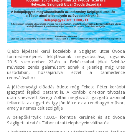
Újabb lépéssel kerül közelebb a Szigligeti utcai Óvoda
tanmedencéjének felújításának megvalósulása, ugyanis
2015. szeptember 22-én a Békéscsabai Jókai Színház
művészei zenés gálaműsort adnak a jelenleg még üres
uszodában, hozzájárulva ezzel a tanmedence
renoválásához.
A jótékonysági előadás ötlete még Fekete Péter korábbi
igazgató fejéből pattant ki
. A korábbi direktor távozása
után kinevezett Seregi Zoltán megbízott igazgató azonnal
felkarolta az ügyet és így jön létre ez a rendhagyó műsor,
amely a nemes célt szolgálja.
A belépőkártyák 1.000,- forintba kerülnek és az óvoda
Szigligeti utcai és Tábor utcai telephelyein válthatók.