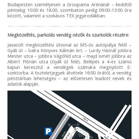
Budapesten személyesen a Groupama Arénánál – keddtől
péntekig 10:00 és 18.00, szombaton pedig 09:00-13:00 óra
között, valamint a szokásos TEX jegyirodákban.
Megközelítés, parkolás vendég nézők és szurkolók részére:
Javasolt megközelítési útvonal az M5-ös autópálya felől –
Gyáli út – balra Könyves Kálmán krt. – Lurdy Háznál jobbra
Mester utca – jobbra Vágóhíd utca – majd ismét jobbra az
Albert Flórián utca (Gyáli út felé). Belépés a 4-es számú
kapun keresztül a vendégek számára megnyitott E-
szektorba. A tiszteletjegyek átvétele 16:00 órától, a vendég
pénztárban lehetséges – az előzetesen leadott nevek és
adatok alapján.