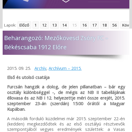
Lapok:
Előző
1
12
13
14
15
16
17
18
56
Köve
Beharangozó: Mezőkövesd Zsóry FC –
Békéscsaba 1912 Előre
2015. 09. 25.
Archív
,
Archívum – 2015.
Első és utolsó csatája
Furcsán hangzik a dolog, de jelen pillanatban – bár egy
osztály különbséggel -, de mégis az NB II tabellájának
éllovasa és az NB I 12. helyezettje méri össze erejét, 2015.
szeptember 23-án (szerdán) 15:00 órától a Magyar
Kupában.
A második forduló küzdelmei már 2015. szeptember 22-én
(kedden) megkezdődtek és az első osztályú résztvevők
szempontjából vegyes eredmények születtek: a Vasas