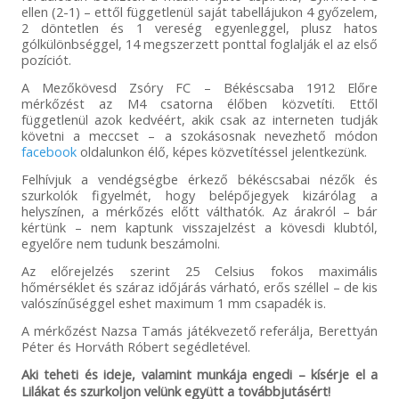
ellen (2-1) – ettől függetlenül saját tabellájukon 4 győzelem,
2 döntetlen és 1 vereség egyenleggel, plusz hatos
gólkülönbséggel, 14 megszerzett ponttal foglalják el az első
pozíciót.
A Mezőkövesd Zsóry FC – Békéscsaba 1912 Előre
mérkőzést az M4 csatorna élőben közvetíti. Ettől
függetlenül azok kedvéért, akik csak az interneten tudják
követni a meccset – a szokásosnak nevezhető módon
facebook
oldalunkon élő, képes közvetítéssel jelentkezünk.
Felhívjuk a vendégségbe érkező békéscsabai nézők és
szurkolók figyelmét, hogy belépőjegyek kizárólag a
helyszínen, a mérkőzés előtt válthatók. Az árakról – bár
kértünk – nem kaptunk visszajelzést a kövesdi klubtól,
egyelőre nem tudunk beszámolni.
Az előrejelzés szerint 25 Celsius fokos maximális
hőmérséklet és száraz időjárás várható, erős széllel – de kis
valószínűséggel eshet maximum 1 mm csapadék is.
A mérkőzést Nazsa Tamás játékvezető referálja, Berettyán
Péter és Horváth Róbert segédletével.
Aki teheti és ideje, valamint munkája engedi – kísérje el a
Lilákat és szurkoljon velünk együtt a továbbjutásért!