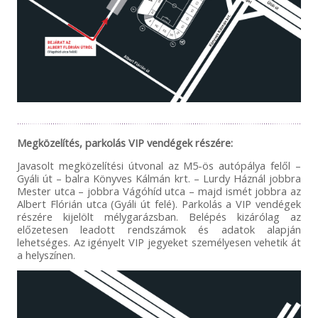
Megközelítés, parkolás VIP vendégek részére:
Javasolt megközelítési útvonal az M5-ös autópálya felől –
Gyáli út – balra Könyves Kálmán krt. – Lurdy Háznál jobbra
Mester utca – jobbra Vágóhíd utca – majd ismét jobbra az
Albert Flórián utca (Gyáli út felé). Parkolás a VIP vendégek
részére kijelölt mélygarázsban. Belépés kizárólag az
előzetesen leadott rendszámok és adatok alapján
lehetséges. Az igényelt VIP jegyeket személyesen vehetik át
a helyszínen.