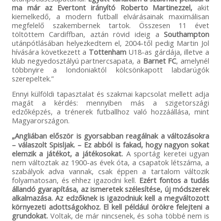
ma már az Evertont irányító Roberto Martinezzel,
akit
kiemelkedő, a modern futball elvárásainak maximálisan
megfelelő szakembernek tartok. Összesen 11 évet
töltöttem Cardiffban, aztán rövid ideig a
Southampton
utánpótlásában helyezkedtem el, 2004-től pedig Martin Jol
hívására következett a
Tottenham
U18-as gárdája, illetve a
klub negyedosztályú partnercsapata, a
Barnet FC
, amelynél
többnyire a londoniaktól kölcsönkapott labdarúgók
szerepeltek.”
Ennyi külföldi tapasztalat és szakmai kapcsolat mellett adja
magát a kérdés: mennyiben más a szigetországi
edzőképzés, a trénerek futballhoz való hozzáállása, mint
Magyarországon.
„Angliában először is gyorsabban reagálnak a változásokra
– válaszolt Spisljak. – Ez abból is fakad, hogy nagyon sokat
elemzik a játékot, a játékosokat.
A sportág keretei ugyan
nem változtak az 1900-as évek óta, a csapatok létszáma, a
szabályok adva vannak, csak éppen a tartalom változik
folyamatosan, és ehhez igazodni kell.
Ezért fontos a tudás
állandó gyarapítása, az ismeretek szélesítése, új módszerek
alkalmazása. Az edzőknek is igazodniuk kell a megváltozott
környezeti adottságokhoz. El kell például örökre felejteni a
grundokat.
Voltak, de már nincsenek, és soha többé nem is