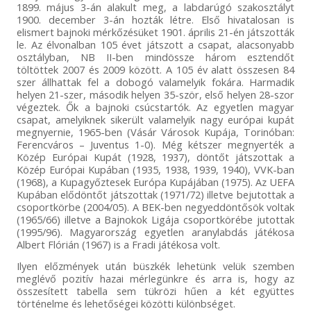
1899. május 3-án alakult meg, a labdarúgó szakosztályt
1900. december 3-án hozták létre. Első hivatalosan is
elismert bajnoki mérkőzésüket 1901. április 21-én játszották
le. Az élvonalban 105 évet játszott a csapat, alacsonyabb
osztályban, NB II-ben mindössze három esztendőt
töltöttek 2007 és 2009 között. A 105 év alatt összesen 84
szer állhattak fel a dobogó valamelyik fokára. Harmadik
helyen 21-szer, második helyen 35-ször, első helyen 28-szor
végeztek. Ők a bajnoki csúcstartók. Az egyetlen magyar
csapat, amelyiknek sikerült valamelyik nagy európai kupát
megnyernie, 1965-ben (Vásár Városok Kupája, Torinóban:
Ferencváros – Juventus 1-0). Még kétszer megnyerték a
Közép Európai Kupát (1928, 1937), döntőt játszottak a
Közép Európai Kupában (1935, 1938, 1939, 1940), VVK-ban
(1968), a Kupagyőztesek Európa Kupájában (1975). Az UEFA
Kupában elődöntőt játszottak (1971/72) illetve bejutottak a
csoportkörbe (2004/05). A BEK-ben negyeddöntősök voltak
(1965/66) illetve a Bajnokok Ligája csoportkörébe jutottak
(1995/96). Magyarország egyetlen aranylabdás játékosa
Albert Flórián (1967) is a Fradi játékosa volt.
Ilyen előzmények után büszkék lehetünk velük szemben
meglévő pozitív hazai mérlegünkre és arra is, hogy az
összesített tabella sem tükrözi hűen a két együttes
történelme és lehetőségei közötti különbséget.