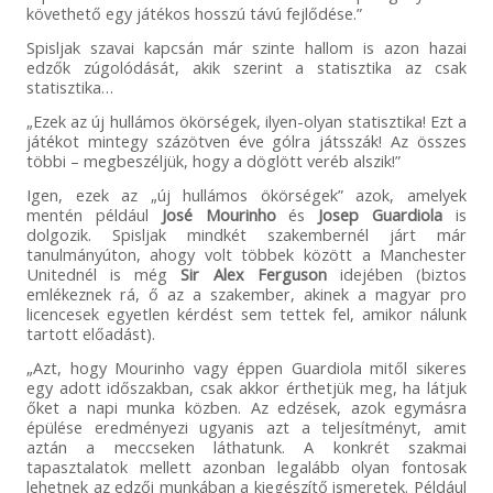
követhető egy játékos hosszú távú fejlődése.”
Spisljak szavai kapcsán már szinte hallom is azon hazai
edzők zúgolódását, akik szerint a statisztika az csak
statisztika…
„Ezek az új hullámos ökörségek, ilyen-olyan statisztika! Ezt a
játékot mintegy százötven éve gólra játsszák! Az összes
többi – megbeszéljük, hogy a döglött veréb alszik!”
Igen, ezek az „új hullámos ökörségek” azok, amelyek
mentén például
José Mourinho
és
Josep Guardiola
is
dolgozik. Spisljak mindkét szakembernél járt már
tanulmányúton, ahogy volt többek között a Manchester
Unitednél is még
Sir Alex Ferguson
idejében (biztos
emlékeznek rá, ő az a szakember, akinek a magyar pro
licencesek egyetlen kérdést sem tettek fel, amikor nálunk
tartott előadást).
„Azt, hogy Mourinho vagy éppen Guardiola mitől sikeres
egy adott időszakban, csak akkor érthetjük meg, ha látjuk
őket a napi munka közben. Az edzések, azok egymásra
épülése eredményezi ugyanis azt a teljesítményt, amit
aztán a meccseken láthatunk. A konkrét szakmai
tapasztalatok mellett azonban legalább olyan fontosak
lehetnek az edzői munkában a kiegészítő ismeretek. Például