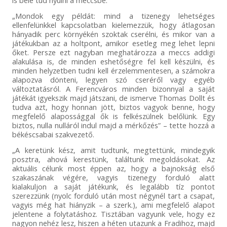
„Mondok egy példát: mind a tizenegy lehetséges
ellenfelünkkel kapcsolatban kielemezzük, hogy átlagosan
hányadik perc környékén szoktak cserélni, és mikor van a
játékukban az a holtpont, amikor esetleg meg lehet lepni
őket. Persze ezt nagyban meghatározza a meccs addigi
alakulása is, de minden eshetőségre fel kell készülni, és
minden helyzetben tudni kell érzelemmentesen, a számokra
alapozva dönteni, legyen szó cseréről vagy egyéb
változtatásról. A Ferencváros minden bizonnyal a saját
játékát igyekszik majd játszani, de ismerve Thomas Dollt és
tudva azt, hogy honnan jött, biztos vagyok benne, hogy
megfelelő alapossággal ők is felkészülnek belőlünk. Egy
biztos, nulla nulláról indul majd a mérkőzés” – tette hozzá a
békéscsabai szakvezető.
„A keretünk kész, amit tudtunk, megtettünk, mindegyik
posztra, ahová kerestünk, találtunk megoldásokat. Az
aktuális célunk most éppen az, hogy a bajnokság első
szakaszának végére, vagyis tizenegy forduló alatt
kialakuljon a saját játékunk, és legalább tíz pontot
szerezzünk (nyolc forduló után most négynél tart a csapat,
vagyis még hat hiányzik – a szerk.), ami megfelelő alapot
jelentene a folytatáshoz. Tisztában vagyunk vele, hogy ez
nagyon nehéz lesz, hiszen a héten utazunk a Fradihoz, majd