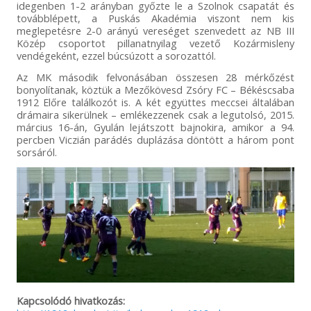
idegenben 1-2 arányban győzte le a Szolnok csapatát és
továbblépett, a Puskás Akadémia viszont nem kis
meglepetésre 2-0 arányú vereséget szenvedett az NB III
Közép csoportot pillanatnyilag vezető Kozármisleny
vendégeként, ezzel búcsúzott a sorozattól.
Az MK második felvonásában összesen 28 mérkőzést
bonyolítanak, köztük a Mezőkövesd Zsóry FC – Békéscsaba
1912 Előre találkozót is. A két együttes meccsei általában
drámaira sikerülnek – emlékezzenek csak a legutolsó, 2015.
március 16-án, Gyulán lejátszott bajnokira, amikor a 94.
percben Viczián parádés duplázása döntött a három pont
sorsáról.
Kapcsolódó hivatkozás: