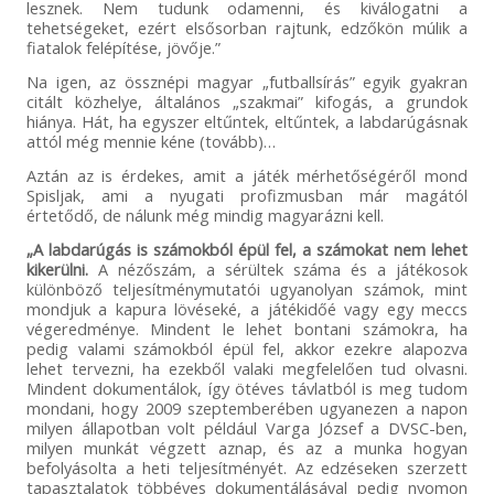
lesznek. Nem tudunk odamenni, és kiválogatni a
tehetségeket, ezért elsősorban rajtunk, edzőkön múlik a
fiatalok felépítése, jövője.”
Na igen, az össznépi magyar „futballsírás” egyik gyakran
citált közhelye, általános „szakmai” kifogás, a grundok
hiánya. Hát, ha egyszer eltűntek, eltűntek, a labdarúgásnak
attól még mennie kéne (tovább)…
Aztán az is érdekes, amit a játék mérhetőségéről mond
Spisljak, ami a nyugati profizmusban már magától
értetődő, de nálunk még mindig magyarázni kell.
„A labdarúgás is számokból épül fel, a számokat nem lehet
kikerülni.
A nézőszám, a sérültek száma és a játékosok
különböző teljesítménymutatói ugyanolyan számok, mint
mondjuk a kapura lövéseké, a játékidőé vagy egy meccs
végeredménye. Mindent le lehet bontani számokra, ha
pedig valami számokból épül fel, akkor ezekre alapozva
lehet tervezni, ha ezekből valaki megfelelően tud olvasni.
Mindent dokumentálok, így ötéves távlatból is meg tudom
mondani, hogy 2009 szeptemberében ugyanezen a napon
milyen állapotban volt például Varga József a DVSC-ben,
milyen munkát végzett aznap, és az a munka hogyan
befolyásolta a heti teljesítményét. Az edzéseken szerzett
tapasztalatok többéves dokumentálásával pedig nyomon