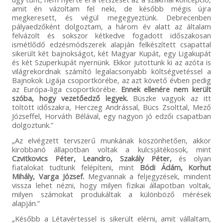
amit én vázoltam fel neki, de később mégis újra
megkeresett, és végül megegyeztünk. Debrecenben
pályaedzőként dolgoztam, a három év alatt az általam
felvázolt és sokszor kétkedve fogadott időszakosan
ismétlődő edzésmódszerek alapján felkészített csapattal
sikerült két bajnokságot, két Magyar Kupát, egy Ligakupát
és két Szuperkupát nyernünk. Ekkor jutottunk ki az azóta is
világrekordnak számító legalacsonyabb költségvetéssel a
Bajnokok Ligája csoportkörébe, az azt követő évben pedig
az Európa-liga csoportkörébe.
Ennek ellenére nem került
szóba, hogy vezetőedző legyek.
Büszke vagyok az itt
töltött időszakra, Herczeg Andrással, Bücs Zsolttal, Mező
Józseffel, Horváth Bélával, egy nagyon jó edzői csapatban
dolgoztunk.”
„Az elvégzett tervszerű munkának köszönhetően, akkor
kirobbanó állapotban voltak a kulcsjátékosok, mint
Czvitkovics Péter, Leandro, Szakály Péter,
és olyan
fiatalokat tudtunk felépíteni, mint
Bódi Ádám, Korhut
Mihály, Varga József.
Megvannak a feljegyzések, mindent
vissza lehet nézni, hogy milyen fizikai állapotban voltak,
milyen számokat produkáltak a különböző mérések
alapján.”
„Később a Létavértessel is sikerült elérni, amit vállaltam,