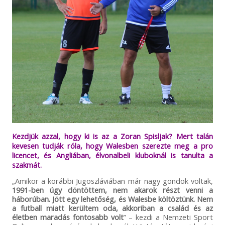
Kezdjük azzal, hogy ki is az a Zoran Spisljak? Mert talán
kevesen tudják róla, hogy Walesben szerezte meg a pro
licencet, és Angliában, élvonalbeli kluboknál is tanulta a
szakmát.
„Amikor a korábbi Jugoszláviában már nagy gondok voltak,
1991-ben úgy döntöttem, nem akarok részt venni a
háborúban. Jött egy lehetőség, és Walesbe költöztünk. Nem
a futball miatt kerültem oda, akkoriban a család és az
életben maradás fontosabb volt
” – kezdi a Nemzeti Sport