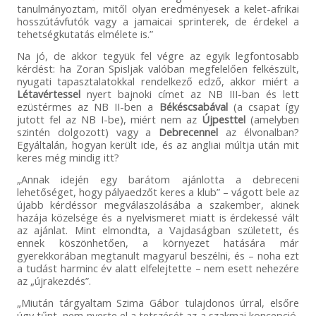
tanulmányoztam, mitől olyan eredményesek a kelet-afrikai
hosszútávfutók vagy a jamaicai sprinterek, de érdekel a
tehetségkutatás elmélete is.”
Na jó, de akkor tegyük fel végre az egyik legfontosabb
kérdést: ha Zoran Spisljak valóban megfelelően felkészült,
nyugati tapasztalatokkal rendelkező edző, akkor miért a
Létavértessel
nyert bajnoki címet az NB III-ban és lett
ezüstérmes az NB II-ben a
Békéscsabával
(a csapat így
jutott fel az NB I-be), miért nem az
Újpesttel
(amelyben
szintén dolgozott) vagy a
Debrecennel
az élvonalban?
Egyáltalán, hogyan került ide, és az angliai múltja után mit
keres még mindig itt?
„Annak idején egy barátom ajánlotta a debreceni
lehetőséget, hogy pályaedzőt keres a klub” – vágott bele az
újabb kérdéssor megválaszolásába a szakember, akinek
hazája közelsége és a nyelvismeret miatt is érdekessé vált
az ajánlat. Mint elmondta, a Vajdaságban született, és
ennek köszönhetően, a környezet hatására már
gyerekkorában megtanult magyarul beszélni, és – noha ezt
a tudást harminc év alatt elfelejtette – nem esett nehezére
az „újrakezdés”.
„Miután tárgyaltam Szima Gábor tulajdonos úrral, elsőre
úgy tűnt, nem nyerte el a tetszését az a szakmai koncepció,