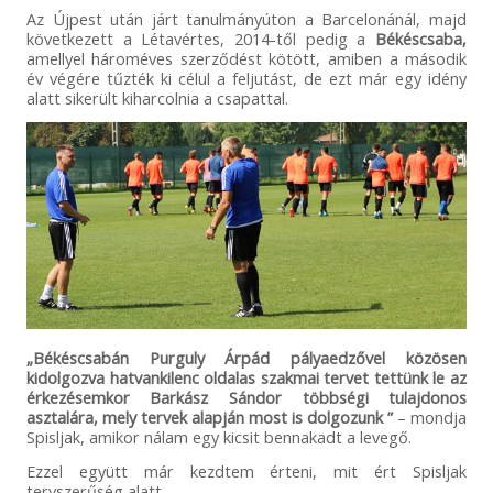
Az Újpest után járt tanulmányúton a Barcelonánál, majd
következett a Létavértes, 2014-től pedig a
Békéscsaba,
amellyel hároméves szerződést kötött, amiben a második
év végére tűzték ki célul a feljutást, de ezt már egy idény
alatt sikerült kiharcolnia a csapattal.
„Békéscsabán Purguly Árpád pályaedzővel közösen
kidolgozva hatvankilenc oldalas szakmai tervet tettünk le az
érkezésemkor Barkász Sándor többségi tulajdonos
asztalára, mely tervek alapján most is dolgozunk ”
– mondja
Spisljak, amikor nálam egy kicsit bennakadt a levegő.
Ezzel együtt már kezdtem érteni, mit ért Spisljak
tervszerűség alatt.