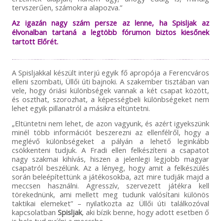
tervszerűen, számokra alapozva.”
Az igazán nagy szám persze az lenne, ha Spisljak az
élvonalban tartaná a legtöbb fórumon biztos kiesőnek
tartott Előrét.
A Spisljakkal készült interjú egyik fő apropója a Ferencváros
elleni szombati, Üllői úti bajnoki. A szakember tisztában van
vele, hogy óriási különbségek vannak a két csapat között,
és oszthat, szorozhat, a képességbeli különbségeket nem
lehet egyik pillanatról a másikra eltüntetni.
„Eltüntetni nem lehet, de azon vagyunk, és azért igyekszünk
minél több információt beszerezni az ellenfélről, hogy a
meglévő különbségeket a pályán a lehető leginkább
csökkenteni tudjuk. A Fradi ellen felkészíteni a csapatot
nagy szakmai kihívás, hiszen a jelenlegi legjobb magyar
csapatról beszélünk. Az a lényeg, hogy amit a felkészülés
során beleépítettünk a játékosokba, azt mire tudják majd a
meccsen használni. Agresszív, szervezett játékra kell
törekednünk, ami mellett meg tudunk valósítani különös
taktikai elemeket” – nyilatkozta az Üllői úti találkozóval
kapcsolatban
Spisljak
, aki bízik benne, hogy adott esetben ő
is bele tud nyúlni a meccsbe.