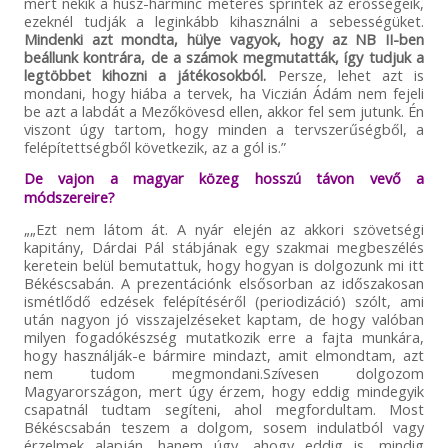
mert nekik a húsz-harminc méteres sprintek az erősségeik,
ezeknél tudják a leginkább kihasználni a sebességüket.
Mindenki azt mondta, hülye vagyok, hogy az NB II-ben
beállunk kontrára, de a számok megmutatták, így tudjuk a
legtöbbet kihozni a játékosokból.
Persze, lehet azt is
mondani, hogy hiába a tervek, ha Viczián Ádám nem fejeli
be azt a labdát a Mezőkövesd ellen, akkor fel sem jutunk. Én
viszont úgy tartom, hogy minden a tervszerűségből, a
felépítettségből következik, az a gól is.”
De vajon a magyar közeg hosszú távon vevő a
módszereire?
„„Ezt nem látom át. A nyár elején az akkori szövetségi
kapitány, Dárdai Pál stábjának egy szakmai megbeszélés
keretein belül bemutattuk, hogy hogyan is dolgozunk mi itt
Békéscsabán. A prezentációnk elsősorban az időszakosan
ismétlődő edzések felépítéséről (periodizáció) szólt, ami
után nagyon jó visszajelzéseket kaptam, de hogy valóban
milyen fogadókészség mutatkozik erre a fajta munkára,
hogy használják-e bármire mindazt, amit elmondtam, azt
nem tudom megmondani.Szívesen dolgozom
Magyarországon, mert úgy érzem, hogy eddig mindegyik
csapatnál tudtam segíteni, ahol megfordultam. Most
Békéscsabán teszem a dolgom, sosem indulatból vagy
érzelmek alapján, hanem úgy, ahogy eddig is, mindig