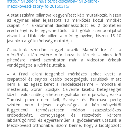
http://1912elore.hu/site/bekescsaba-1912-elore-
mezokovesd-zsory-fc-20150316/
A statisztikára pillantva kiegyenlített kép mutatkozik, hiszen
az egymás ellen lejátszott 10 mérkőzés közül mindkét
csapat 4-4 alkalommal diadalmaskodott és 2 döntetlen
eredményt is feljegyezhettünk. Lőtt gólok szempontjából
viszont a Lilák felé billen a mérleg nyelve, hiszen 18-10
javunkra a gólkülönbség mutatója.
Csapatunk szerdán reggel utazik Matyóföldre és a
mérkőzés után estére már haza is térnek – nincs idő
pihenésre, mivel szombaton már a Videoton érkezik
vendégségbe a Kórház utcába.
– A Fradi elleni idegenbeli mérkőzés sokat kivett a
csapatból és sajnos kisebb betegségek, sérülések miatt
nem áll az egész keret a rendelkezésemre – mondta el
mesterünk, Zoran Spisljak. Calvente kisebb betegséggel
küzd – valószínűleg a héten egyáltalán nem játszhat, Vaskó
Tamást pihentetnem kell, Svedyuk és Piermayr pedig
szintén nem teljesen egészséges. A körülményektől
függetlenül természetesen módon százszázalékos
erőbedobást, komolyságot és részvételt kértem
labdarúgóimtól és egyértelműen a győzelemért utazunk a
Mezőkövesd otthonába. Bízom benne, hogy a kidolgozott