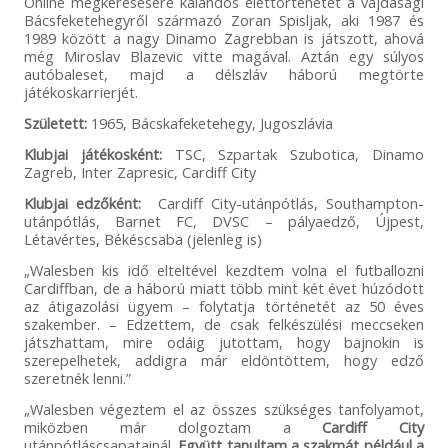
Online megkeresésére kalandos élettörténetét a vajdasági
Bácsfeketehegyről származó Zoran Spisljak, aki 1987 és
1989 között a nagy Dinamo Zagrebban is játszott, ahová
még Miroslav Blazevic vitte magával. Aztán egy súlyos
autóbaleset, majd a délszláv háború megtörte
játékoskarrierjét.
Született:
1965, Bácskafeketehegy, Jugoszlávia
Klubjai játékosként:
TSC, Szpartak Szubotica, Dinamo
Zagreb, Inter Zapresic, Cardiff City
Klubjai edzőként:
Cardiff City-utánpótlás, Southampton-
utánpótlás, Barnet FC, DVSC – pályaedző, Újpest,
Létavértes, Békéscsaba (jelenleg is)
„Walesben kis idő elteltével kezdtem volna el futballozni
Cardiffban, de a háború miatt több mint két évet húzódott
az átigazolási ügyem – folytatja történetét az 50 éves
szakember. – Edzettem, de csak felkészülési meccseken
játszhattam, mire odáig jutottam, hogy bajnokin is
szerepelhetek, addigra már eldöntöttem, hogy edző
szeretnék lenni.”
„Walesben végeztem el az összes szükséges tanfolyamot,
miközben már dolgoztam a
Cardiff City
utánpótláscsapatainál.
Együtt tanultam a szakmát például a