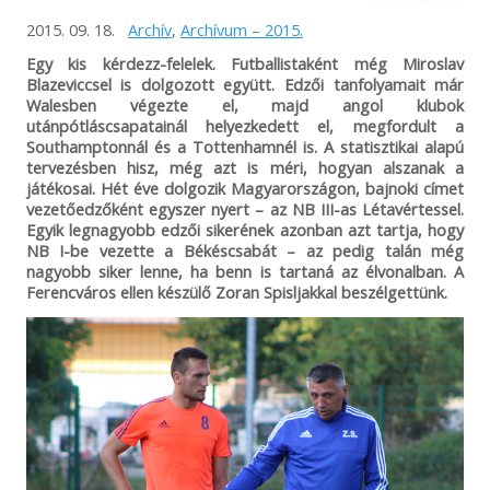
2015. 09. 18.
Archív
,
Archívum – 2015.
Egy kis kérdezz-felelek. Futballistaként még Miroslav
Blazeviccsel is dolgozott együtt. Edzői tanfolyamait már
Walesben végezte el, majd angol klubok
utánpótláscsapatainál helyezkedett el, megfordult a
Southamptonnál és a Tottenhamnél is. A statisztikai alapú
tervezésben hisz, még azt is méri, hogyan alszanak a
játékosai. Hét éve dolgozik Magyarországon, bajnoki címet
vezetőedzőként egyszer nyert – az NB III-as Létavértessel.
Egyik legnagyobb edzői sikerének azonban azt tartja, hogy
NB I-be vezette a Békéscsabát – az pedig talán még
nagyobb siker lenne, ha benn is tartaná az élvonalban. A
Ferencváros ellen készülő Zoran Spisljakkal beszélgettünk.