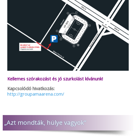
Kellemes szórakozást és jó szurkolást kívánunk!
Kapcsolódó hivatkozás:
http://groupamaarena.com/
„Azt mondták, hülye vagyok”