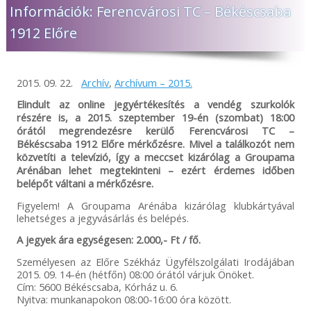
Információk: Ferencvárosi TC – Békéscsaba
1912 Előre
2015. 09. 22.
Archív
,
Archívum – 2015.
Elindult az online jegyértékesítés a vendég szurkolók
részére is, a 2015. szeptember 19-én (szombat) 18:00
órától megrendezésre kerülő Ferencvárosi TC –
Békéscsaba 1912 Előre mérkőzésre. Mivel a találkozót nem
közvetíti a televízió, így a meccset kizárólag a Groupama
Arénában lehet megtekinteni – ezért érdemes időben
belépőt váltani a mérkőzésre.
Figyelem! A Groupama Arénába kizárólag klubkártyával
lehetséges a jegyvásárlás és belépés.
A jegyek ára egységesen: 2.000,- Ft / fő.
Személyesen az Előre Székház Ügyfélszolgálati Irodájában
2015. 09. 14-én (hétfőn) 08:00 órától várjuk Önöket.
Cím: 5600 Békéscsaba, Kórház u. 6.
Nyitva: munkanapokon 08:00-16:00 óra között.