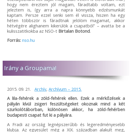
hogy nem éreztem jól magam, fáradtabb voltam, ezt
jeleztem is, így arra a napra könnyebb edzésmunkát
kaptam. Persze ezzel senki sem él vissza, hiszen ha egy
héten többször is fáradtnak jelölöm magamat, akkor
hétvégére alighanem kikerülök a csapatból” – avatta be a
kulisszatitkokba az NSO-t
Birtalan Botond
.
Forrás:
nso.hu
Irány a Groupama!
2015. 09. 21.
Archív
,
Archívum – 2015.
A lila-fehérek a zöld-fehérek ellen. Ezek a mérkőzések a
pályán kívül zsigeri feszültségeket okoznak mind a két
szurkolótáborban, különösen akkor, ha zöld-fehérben
budapesti csapat fut ki a pályára.
A Fradi az ország legnépszerűbb és legeredményesebb
klubja. Az egyesület még a XIX. században alakult meg,