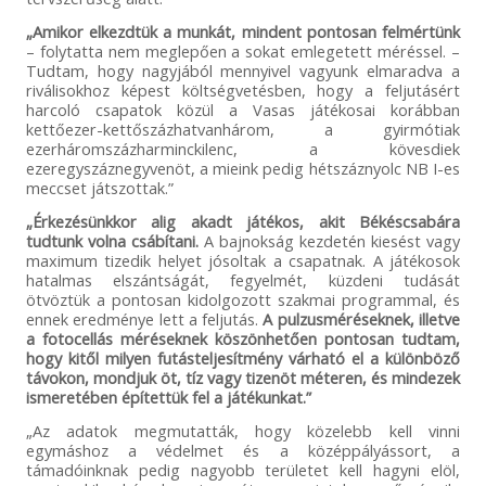
„Amikor elkezdtük a munkát, mindent pontosan felmértünk
– folytatta nem meglepően a sokat emlegetett méréssel. –
Tudtam, hogy nagyjából mennyivel vagyunk elmaradva a
riválisokhoz képest költségvetésben, hogy a feljutásért
harcoló csapatok közül a Vasas játékosai korábban
kettőezer-kettőszázhatvanhárom, a gyirmótiak
ezerháromszázharminckilenc, a kövesdiek
ezeregyszáznegyvenöt, a mieink pedig hétszáznyolc NB I-es
meccset játszottak.”
„Érkezésünkkor alig akadt játékos, akit Békéscsabára
tudtunk volna csábítani.
A bajnokság kezdetén kiesést vagy
maximum tizedik helyet jósoltak a csapatnak. A játékosok
hatalmas elszántságát, fegyelmét, küzdeni tudását
ötvöztük a pontosan kidolgozott szakmai programmal, és
ennek eredménye lett a feljutás.
A pulzusméréseknek, illetve
a fotocellás méréseknek köszönhetően pontosan tudtam,
hogy kitől milyen futásteljesítmény várható el a különböző
távokon, mondjuk öt, tíz vagy tizenöt méteren, és mindezek
ismeretében építettük fel a játékunkat.”
„Az adatok megmutatták, hogy közelebb kell vinni
egymáshoz a védelmet és a középpályássort, a
támadóinknak pedig nagyobb területet kell hagyni elöl,