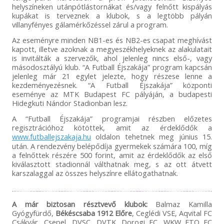
helyszíneken utánpótlástornákat és/vagy felnőtt kispályás
kupákat is terveznek a klubok, s a legtöbb pályán
villanyfényes gálamérkőzéssel zárul a program.
Az eseményre minden NB1-es és NB2-es csapat meghívást
kapott, illetve azoknak a megyeszékhelyeknek az alakulatait
is invitálták a szervezők, ahol jelenleg nincs első-, vagy
másodosztályú klub. “A Futball Éjszakája” program kapcsán
jelenleg már 21 egylet jelezte, hogy részese lenne a
kezdeményezésnek. “A Futball Éjszakája” központi
eseménye az MTK Budapest FC pályáján, a budapesti
Hidegkuti Nándor Stadionban lesz.
A “Futball Éjszakája” programjai részben előzetes
regisztrációhoz kötöttek, amit az érdeklődők a
www.futballejszakaja.hu
oldalon tehetnek meg június 15.
után. A rendezvény belépődíja gyermekek számára 100, míg
a felnőttek részére 500 forint, amit az érdeklődők az első
kiválasztott stadionnál válthatnak meg, s az ott átvett
karszalaggal az összes helyszínre ellátogathatnak.
A már biztosan résztvevő klubok:
Balmaz Kamilla
Gyógyfürdő,
Békéscsaba 1912 Előre
, Ceglédi VSE, Aqvital FC
Csákvár, Csepel, DVSC, DVTK, Dorogi FC, WKW ETO FC