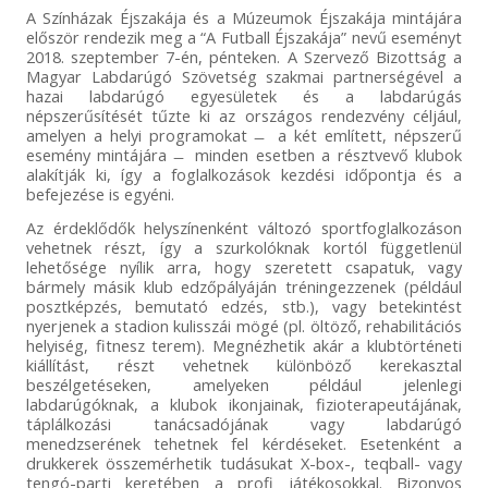
A Színházak Éjszakája és a Múzeumok Éjszakája mintájára
először rendezik meg a “A Futball Éjszakája” nevű eseményt
2018. szeptember 7-én, pénteken. A Szervező Bizottság a
Magyar Labdarúgó Szövetség szakmai partnerségével a
hazai labdarúgó egyesületek és a labdarúgás
népszerűsítését tűzte ki az országos rendezvény céljául,
amelyen a helyi programokat ̶ a két említett, népszerű
esemény mintájára ̶ minden esetben a résztvevő klubok
alakítják ki, így a foglalkozások kezdési időpontja és a
befejezése is egyéni.
Az érdeklődők helyszínenként változó sportfoglalkozáson
vehetnek részt, így a szurkolóknak kortól függetlenül
lehetősége nyílik arra, hogy szeretett csapatuk, vagy
bármely másik klub edzőpályáján tréningezzenek (például
posztképzés, bemutató edzés, stb.), vagy betekintést
nyerjenek a stadion kulisszái mögé (pl. öltöző, rehabilitációs
helyiség, fitnesz terem). Megnézhetik akár a klubtörténeti
kiállítást, részt vehetnek különböző kerekasztal
beszélgetéseken, amelyeken például jelenlegi
labdarúgóknak, a klubok ikonjainak, fizioterapeutájának,
táplálkozási tanácsadójának vagy labdarúgó
menedzserének tehetnek fel kérdéseket. Esetenként a
drukkerek összemérhetik tudásukat X-box-, teqball- vagy
tengó-parti keretében a profi játékosokkal. Bizonyos