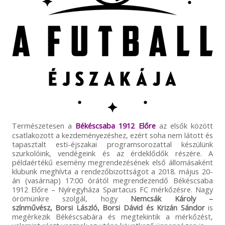
Természetesen a
Békéscsaba 1912 Előre
az elsők között
csatlakozott a kezdeményezéshez, ezért soha nem látott és
tapasztalt esti-éjszakai programsorozattal készülünk
szurkolóink, vendégeink és az érdeklődők részére. A
példaértékű esemény megrendezésének első állomásaként
klubunk meghívta a rendezőbizottságot a 2018. május 20-
án (vasárnap) 17:00 órától megrendezendő Békéscsaba
1912 Előre – Nyíregyháza Spartacus FC mérkőzésre. Nagy
örömünkre szolgál, hogy
Nemcsák Károly –
színművész, Borsi László, Borsi Dávid és Krizán Sándor
is
megérkezik Békéscsabára és megtekintik a mérkőzést,