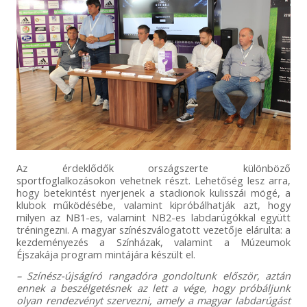
Az érdeklődők országszerte különböző
sportfoglalkozásokon vehetnek részt. Lehetőség lesz arra,
hogy betekintést nyerjenek a stadionok kulisszái mögé, a
klubok működésébe, valamint kipróbálhatják azt, hogy
milyen az NB1-es, valamint NB2-es labdarúgókkal együtt
tréningezni. A magyar színészválogatott vezetője elárulta: a
kezdeményezés a Színházak, valamint a Múzeumok
Éjszakája program mintájára készült el.
– Színész-újságíró rangadóra gondoltunk először, aztán
ennek a beszélgetésnek az lett a vége, hogy próbáljunk
olyan rendezvényt szervezni, amely a magyar labdarúgást