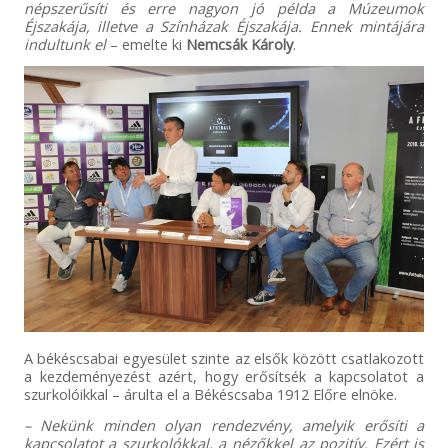
népszerűsíti és erre nagyon jó példa a Múzeumok
Éjszakája, illetve a Színházak Éjszakája. Ennek mintájára
indultunk el
– emelte ki
Nemcsák Károly
.
A békéscsabai egyesület szinte az elsők között csatlakozott
a kezdeményezést azért, hogy erősítsék a kapcsolatot a
szurkolóikkal – árulta el a Békéscsaba 1912 Előre elnöke.
– Nekünk minden olyan rendezvény, amelyik erősíti a
kapcsolatot a szurkolókkal, a nézőkkel az pozitív. Ezért is