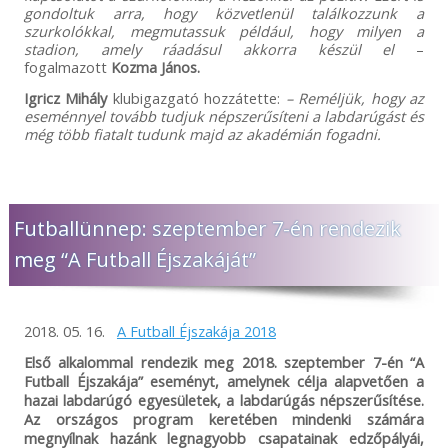
gondoltuk arra, hogy közvetlenül találkozzunk a
szurkolókkal, megmutassuk például, hogy milyen a
stadion, amely ráadásul akkorra készül el
–
fogalmazott
Kozma János.
Igricz Mihály
klubigazgató hozzátette:
– Reméljük, hogy az
eseménnyel tovább tudjuk népszerűsíteni a labdarúgást és
még több fiatalt tudunk majd az akadémián fogadni.
Futballünnep: szeptember 7-én rendezik
meg “A Futball Éjszakáját”
2018. 05. 16.
A Futball Éjszakája 2018
Első alkalommal rendezik meg 2018. szeptember 7-én “A
Futball Éjszakája” eseményt, amelynek célja alapvetően a
hazai labdarúgó egyesületek, a labdarúgás népszerűsítése.
Az országos program keretében mindenki számára
megnyílnak hazánk legnagyobb csapatainak edzőpályái,