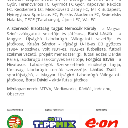
Győr, Ferencvárosi TC, Gyirmót FC Győr, Kaposvári Rákóczi
FC, Kecskeméti LC, Mezőkövesd Zsóry FC, MTK Budapest,
Nyíregyháza Spartacus FC, Puskás Akadémia FC, Swietelsky
Haladás, TFCE (Tatabánya), Újpest FC, Vác FC.
A Szervező Bizottság tagjai: N
emcsák Károly
– a Magyar
Színészválogatott vezetője és játékosa,
Borsi László
– a
Magyar Újságíró Labdarúgó Válogatott vezetője és
játékosa,
Krizán Sándor
– ifjúsági U-18-as EB győztes
(1984, Moszkva), volt NB1-es, NB2-es futballista, futball
szakmai vezető, projekt menedzser (pl. futsal edzés Dárdai
Pállal), labdarúgó szakkönyvek készítője,
Forgács István
– a
Hivatásos Labdarúgók Szervezetének elnökségi tagja,
társasági labdarúgó tornák szervezője.
Lantos Zsolt
–
sportújságíró, a Magyar Újságíró Labdarúgó Válogatott
játékosa,
Borsi Dávid
– aktív futsal játékos.
Médiapartnerek:
MTVA, Mediaworks, Rádió1, Index.hu,
Observer.