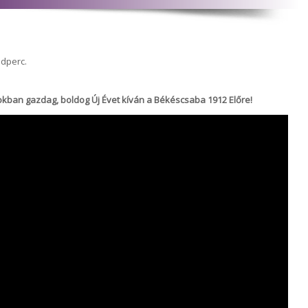
odperc.
okban gazdag, boldog Új Évet kíván a Békéscsaba 1912 Előre!