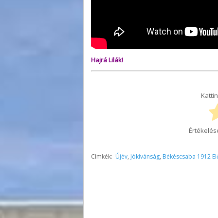
Hajrá Lilák!
Kattin
Értékelés
Címkék:
Újév
,
Jókívánság
,
Békéscsaba 1912 El