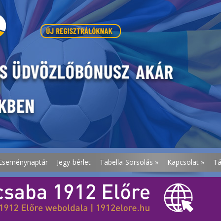
Eseménynaptár
Jegy-bérlet
Tabella-Sorsolás
»
Kapcsolat
»
T