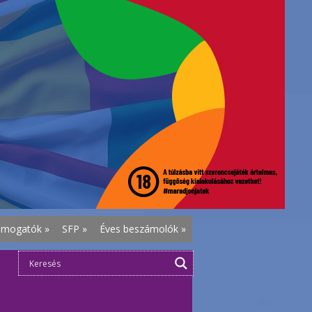
ámogatók
»
SFP
»
Éves beszámolók
»