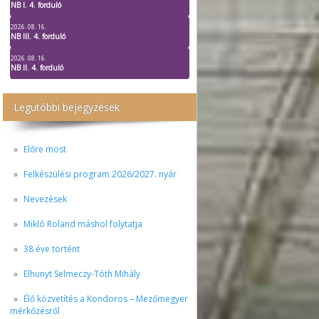
NB I. 4. forduló
2026. 08. 16.
NB III. 4. forduló
2026. 08. 16.
NB II. 4. forduló
Legutóbbi bejegyzések
Előre most
Felkészülési program 2026/2027. nyár
Nevezések
Mikló Roland máshol folytatja
38 éve történt
Elhunyt Selmeczy-Tóth Mihály
Élő közvetítés a Kondoros – Mezőmegyer
mérkőzésről