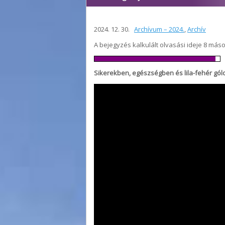
2024. 12. 30.
Archívum – 2024.
,
Archív
A bejegyzés kalkulált olvasási ideje 8 más
Sikerekben, egészségben és lila-fehér gól