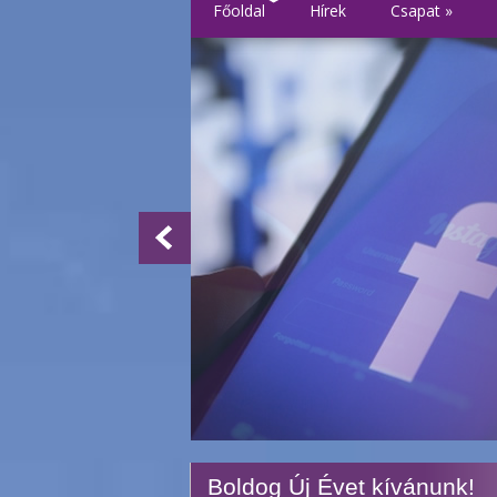
Főoldal
Hírek
Csapat
»
Boldog Új Évet kívánunk!