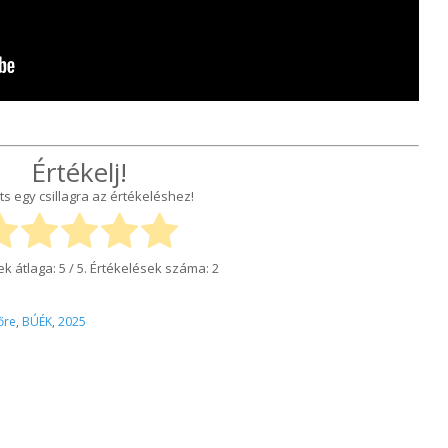
Értékelj!
ts egy csillagra az értékeléshez!
ek átlaga:
5
/ 5. Értékelések száma:
2
őre
,
BÚÉK
,
2025