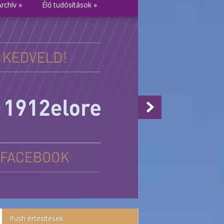
Archív
»
Élő tudósítások
»
Push értesítések