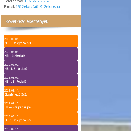
Telefon/fax:
+36 66 637 787
E-mail:
1912elore(at)1912elore.hu
Következő események
2026. 08. 06.
EL, CL selejtező 3/1.
2026. 08. 08.
NB I. 3. forduló
2026. 08. 09.
NB III. 3. forduló
2026. 08. 09.
NB II. 3. forduló
2026. 08. 11.
BL selejtező 3/2.
2026. 08. 12.
UEFA Szuper Kupa
2026. 08. 13.
EL, CL selejtező 3/2.
2026. 08. 15.