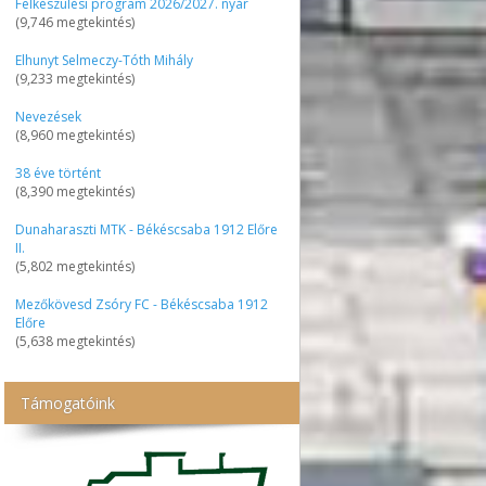
Felkészülési program 2026/2027. nyár
(9,746 megtekintés)
Elhunyt Selmeczy-Tóth Mihály
(9,233 megtekintés)
Nevezések
(8,960 megtekintés)
38 éve történt
(8,390 megtekintés)
Dunaharaszti MTK - Békéscsaba 1912 Előre
II.
(5,802 megtekintés)
Mezőkövesd Zsóry FC - Békéscsaba 1912
Előre
(5,638 megtekintés)
Támogatóink