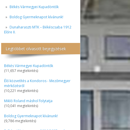
Békés Vármegyei Kupadöntők
Boldog Gyermeknapot kívánunk!
Dunaharaszti MTK – Békéscsaba 1912
Előre II.
Legtöbbet olvasott bejegyzések
Békés Vármegyei Kupadöntők
(11,657 megtekintés)
Élő közvetítés a Kondoros - Mezőmegyer
mérkőzésről
(10,221 megtekintés)
Mikló Roland máshol folytatja
(10,041 megtekintés)
Boldog Gyermeknapot kívánunk!
(9,786 megtekintés)