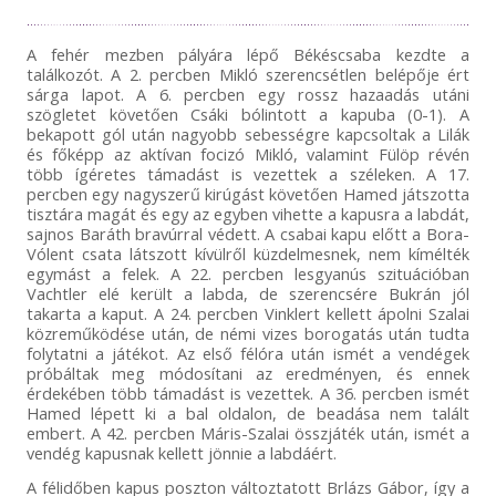
A fehér mezben pályára lépő Békéscsaba kezdte a
találkozót. A 2. percben Mikló szerencsétlen belépője ért
sárga lapot. A 6. percben egy rossz hazaadás utáni
szögletet követően Csáki bólintott a kapuba (0-1). A
bekapott gól után nagyobb sebességre kapcsoltak a Lilák
és főképp az aktívan focizó Mikló, valamint Fülöp révén
több ígéretes támadást is vezettek a széleken. A 17.
percben egy nagyszerű kirúgást követően Hamed játszotta
tisztára magát és egy az egyben vihette a kapusra a labdát,
sajnos Baráth bravúrral védett. A csabai kapu előtt a Bora-
Vólent csata látszott kívülről küzdelmesnek, nem kímélték
egymást a felek. A 22. percben lesgyanús szituációban
Vachtler elé került a labda, de szerencsére Bukrán jól
takarta a kaput. A 24. percben Vinklert kellett ápolni Szalai
közreműködése után, de némi vizes borogatás után tudta
folytatni a játékot. Az első félóra után ismét a vendégek
próbáltak meg módosítani az eredményen, és ennek
érdekében több támadást is vezettek. A 36. percben ismét
Hamed lépett ki a bal oldalon, de beadása nem talált
embert. A 42. percben Máris-Szalai összjáték után, ismét a
vendég kapusnak kellett jönnie a labdáért.
A félidőben kapus poszton változtatott Brlázs Gábor, így a