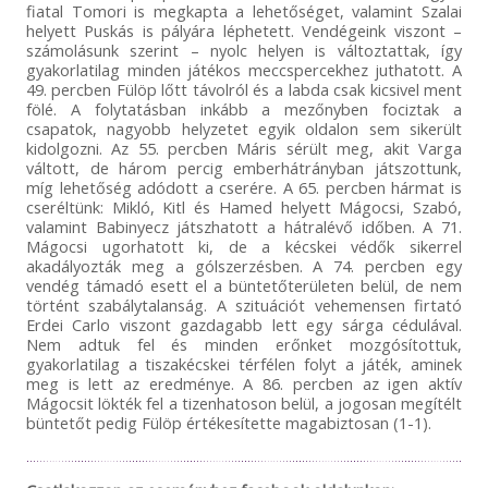
fiatal Tomori is megkapta a lehetőséget, valamint Szalai
helyett Puskás is pályára léphetett. Vendégeink viszont –
számolásunk szerint – nyolc helyen is változtattak, így
gyakorlatilag minden játékos meccspercekhez juthatott. A
49. percben Fülöp lőtt távolról és a labda csak kicsivel ment
fölé. A folytatásban inkább a mezőnyben fociztak a
csapatok, nagyobb helyzetet egyik oldalon sem sikerült
kidolgozni. Az 55. percben Máris sérült meg, akit Varga
váltott, de három percig emberhátrányban játszottunk,
míg lehetőség adódott a cserére. A 65. percben hármat is
cseréltünk: Mikló, Kitl és Hamed helyett Mágocsi, Szabó,
valamint Babinyecz játszhatott a hátralévő időben. A 71.
Mágocsi ugorhatott ki, de a kécskei védők sikerrel
akadályozták meg a gólszerzésben. A 74. percben egy
vendég támadó esett el a büntetőterületen belül, de nem
történt szabálytalanság. A szituációt vehemensen firtató
Erdei Carlo viszont gazdagabb lett egy sárga cédulával.
Nem adtuk fel és minden erőnket mozgósítottuk,
gyakorlatilag a tiszakécskei térfélen folyt a játék, aminek
meg is lett az eredménye. A 86. percben az igen aktív
Mágocsit lökték fel a tizenhatoson belül, a jogosan megítélt
büntetőt pedig Fülöp értékesítette magabiztosan (1-1).