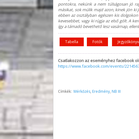
pontokra, nekünk a nem túlságosan jó rajt 
másikat, sok múlik majd azon, kinek jön ki
ebben az osztályban egészen kis dolgokon 
kevesebbet, vagy ki rúgja az első gólt. A k
így a támadó bevethető lesz vasárnap, ellenb
Tabella
Fotók
Jegyzőkönyv
Csatlakozzon az eseményhez facebook ol
https://www.facebook.com/events/221456
Címkék:
Mérkőzés
,
Eredmény
,
NB III