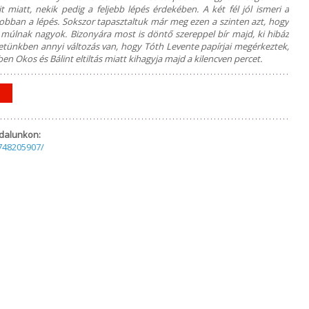
miatt, nekik pedig a feljebb lépés érdekében. A két fél jól ismeri a
 jobban a lépés. Sokszor tapasztaltuk már meg ezen a szinten azt, hogy
múlnak nagyok. Bizonyára most is döntő szereppel bír majd, ki hibáz
eretünkben annyi változás van, hogy Tóth Levente papírjai megérkeztek,
en Okos és Bálint eltiltás miatt kihagyja majd a kilencven percet.
dalunkon:
748205907/