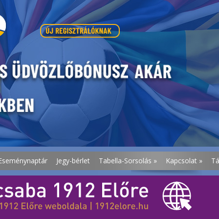
Eseménynaptár
Jegy-bérlet
Tabella-Sorsolás
»
Kapcsolat
»
T