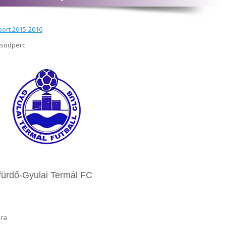
port 2015-2016
ásodperc.
fürdő-Gyulai Termál FC
óra