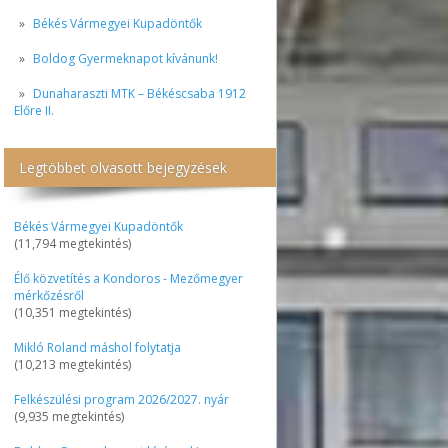
Békés Vármegyei Kupadöntők
Boldog Gyermeknapot kívánunk!
Dunaharaszti MTK – Békéscsaba 1912
Előre II.
Legtöbbet olvasott bejegyzések
Békés Vármegyei Kupadöntők
(11,794 megtekintés)
Élő közvetítés a Kondoros - Mezőmegyer
mérkőzésről
(10,351 megtekintés)
Mikló Roland máshol folytatja
(10,213 megtekintés)
Felkészülési program 2026/2027. nyár
(9,935 megtekintés)