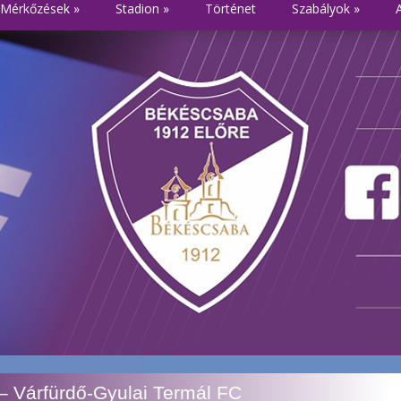
Mérkőzések
»
Stadion
»
Történet
Szabályok
»
– Várfürdő-Gyulai Termál FC