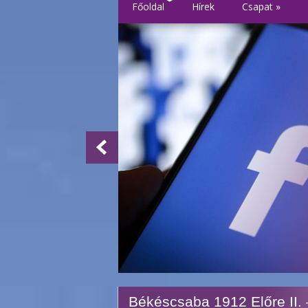
Főoldal
Hírek
Csapat
»
Békéscsaba 1912 Előre II. 