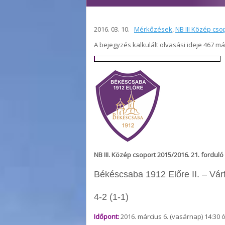
2016. 03. 10.
Mérkőzések
,
NB III Közép cso
A bejegyzés kalkulált olvasási ideje 467 m
NB III. Közép csoport 2015/2016. 21. forduló
Békéscsaba 1912 Előre II. – Vár
4-2 (1-1)
Időpont:
2016. március 6. (vasárnap) 14:30 