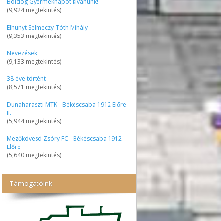
Boldog Gyermeknapot kívánunk!
(9,924 megtekintés)
Elhunyt Selmeczy-Tóth Mihály
(9,353 megtekintés)
Nevezések
(9,133 megtekintés)
38 éve történt
(8,571 megtekintés)
Dunaharaszti MTK - Békéscsaba 1912 Előre
II.
(5,944 megtekintés)
Mezőkövesd Zsóry FC - Békéscsaba 1912
Előre
(5,640 megtekintés)
Támogatóink