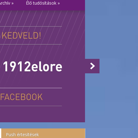
Archív
»
Élő tudósítások
»
Push értesítések