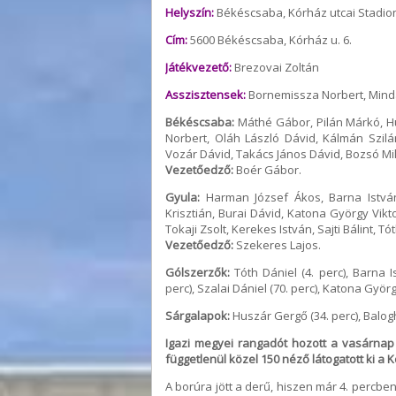
Helyszín:
Békéscsaba, Kórház utcai Stadio
Cím:
5600 Békéscsaba, Kórház u. 6.
Játékvezető:
Brezovai Zoltán
Asszisztensek:
Bornemissza Norbert, Min
Békéscsaba:
Máthé Gábor, Pilán Márkó, Hus
Norbert, Oláh László Dávid, Kálmán Szilár
Vozár Dávid, Takács János Dávid, Bozsó Mi
Vezetőedző:
Boér Gábor.
Gyula:
Harman József Ákos, Barna István
Krisztián, Burai Dávid, Katona György Vikt
Tokaji Zsolt, Kerekes István, Sajti Bálint, Tó
Vezetőedző:
Szekeres Lajos.
Gólszerzők:
Tóth Dániel (4. perc), Barna I
perc), Szalai Dániel (70. perc), Katona György
Sárgalapok:
Huszár Gergő (34. perc), Balogh 
Igazi megyei rangadót hozott a vasárnap 
függetlenül közel 150 néző látogatott ki a 
A borúra jött a derű, hiszen már 4. percb