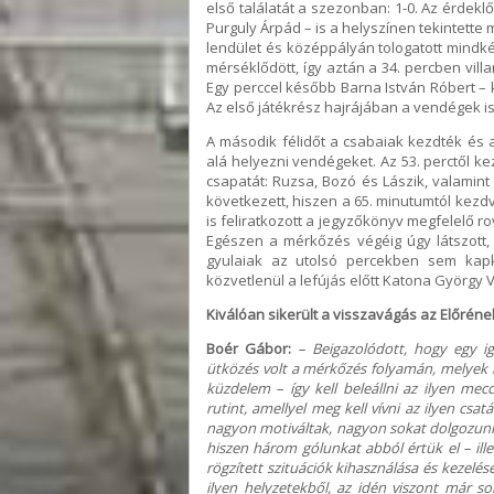
első találatát a szezonban: 1-0. Az érdekl
Purguly Árpád – is a helyszínen tekintette
lendület és középpályán tologatott mindk
mérséklődött, így aztán a 34. percben vill
Egy perccel később Barna István Róbert – k
Az első játékrész hajrájában a vendégek is 
A második félidőt a csabaiak kezdték és
alá helyezni vendégeket. Az 53. perctől k
csapatát: Ruzsa, Bozó és Lászik, valamint 
következett, hiszen a 65. minutumtól kezdve
is feliratkozott a jegyzőkönyv megfelelő r
Egészen a mérkőzés végéig úgy látszot
gyulaiak az utolsó percekben sem kap
közvetlenül a lefújás előtt Katona György
Kiválóan sikerült a visszavágás az Előrének
Boér Gábor:
– Beigazolódott, hogy egy i
ütközés volt a mérkőzés folyamán, melyek m
küzdelem – így kell beleállni az ilyen me
rutint, amellyel meg kell vívni az ilyen c
nagyon motiváltak, nagyon sokat dolgozunk 
hiszen három gólunkat abból értük el – ill
rögzített szituációk kihasználása és kezelés
ilyen helyzetekből, az idén viszont már s