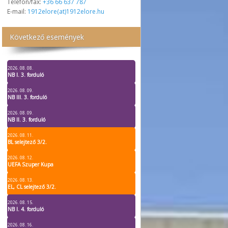
Telefon/fax:
+36 66 637 787
E-mail:
1912elore(at)1912elore.hu
Következő események
2026. 08. 08.
NB I. 3. forduló
2026. 08. 09.
NB III. 3. forduló
2026. 08. 09.
NB II. 3. forduló
2026. 08. 11.
BL selejtező 3/2.
2026. 08. 12.
UEFA Szuper Kupa
2026. 08. 13.
EL, CL selejtező 3/2.
2026. 08. 15.
NB I. 4. forduló
2026. 08. 16.