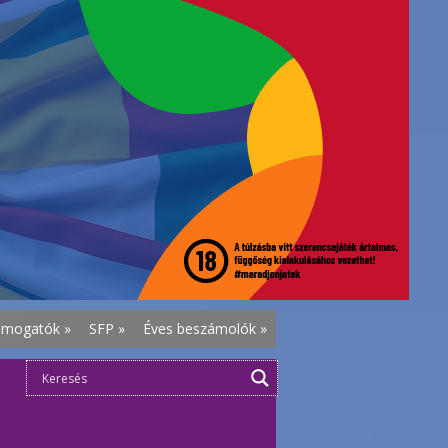
ámogatók
»
SFP
»
Éves beszámolók
»