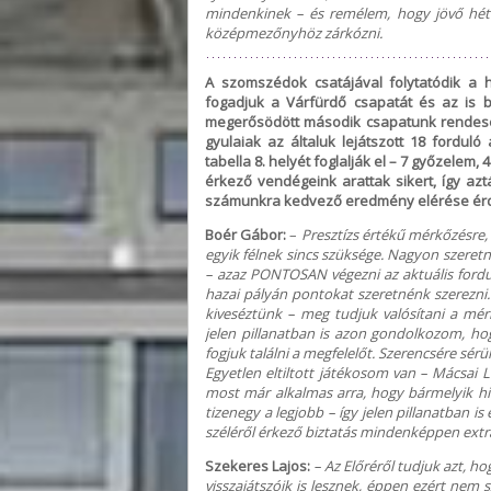
mindenkinek – és remélem, hogy jövő hét
középmezőnyhöz zárkózni.
A szomszédok csatájával folytatódik a 
fogadjuk a Várfürdő csapatát és az is 
megerősödött második csapatunk rendesen
gyulaiak az általuk lejátszott 18 forduló
tabella 8. helyét foglalják el – 7 győzelem
érkező vendégeink arattak sikert, így azt
számunkra kedvező eredmény elérése ér
Boér Gábor:
–
Presztízs értékű mérkőzésre
egyik félnek sincs szüksége. Nagyon szeretn
– azaz PONTOSAN végezni az aktuális fordu
hazai pályán pontokat szeretnénk szerezni
kiveséztünk – meg tudjuk valósítani a mé
jelen pillanatban is azon gondolkozom, h
fogjuk találni a megfelelőt. Szerencsére sér
Egyetlen eltiltott játékosom van – Mácsai 
most már alkalmas arra, hogy bármelyik hi
tizenegy a legjobb – így jelen pillanatban is
széléről érkező biztatás mindenképpen extra
Szekeres Lajos:
– Az Előréről tudjuk azt, h
visszajátszóik is lesznek, éppen ezért ne