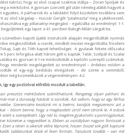
ődést tükrözi, hogy az első csapat szakmai stábja – Zoran Spisljak és
 meg a mérkőzést. A gyorsan szerzett gól után némileg alább hagyott a
ét együttes. A párharcok és a labdáért folyó küzdelem továbbra sem
ant az első sárgalap – Huszár Gergőt “jutalmazta” meg a játékvezető.
ihasználva egy pillanatnyi megingást – egalizálta az eredményt: 1-1.
begyűjtöttek egy lapot: a 41. percben Balogh Milán sárgult be.
 a szünetben kapott újabb instrukciók alapján megpróbálták nyomás
ezdve megkezdődtek a cserék, mindkét mester megpróbálta frissíteni
Tokaji, Sajti és Tóth kapott lehetőséget. A gyulaiak fekete időszaka
 5 perc leforgása alatt három gólt is kaptak. Tatár, Szélpál és Szalai
ovatába és gyorsan 4-1-re módosították a kijelzőn szereplő számokat.
t, hogy mindenki megelégedett az eredménnyel – érdekes módon a
kodták el egy-egy bedobás elvégzését – de szinte a semmiből,
 Viktor még kozmetikázott a végeredményen: 4-2.
, így egy pozícióval előrébb mozdult a tabellán.
gazi presztízs mérkőzésre számíthattunk. Rengeteg olyan párharc és
ár-már a durvaság határát is súrolták. Azt vallom, hogy ez egy férfias
ccsekbe. Szerencsére kezdünk mi is beérni, kezdjük megszerezni azt a
satákat – bízom benne, hogy a megkezdett útról nem térünk le. A srácok
ezért a szereplésért. Úgy néz ki, megérte gyakorolni a pontrúgásokat,
etve közvetve a negyediket is. Ebben az osztályban nagyon fontosak a
e. Ezen a téren is sikerült előre lépnünk, hiszen ősszel sok gólt kaptunk
okadik találatunkat érjük el ilyen formán. Tanulunk tovább – van mit