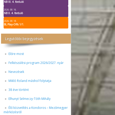
NB III. 4. forduló
2026. 08. 16.
NB II. 4. forduló
2026. 08. 18.
BL Play-Offs 1/1.
Legutóbbi bejegyzések
Előre most
Felkészülési program 2026/2027. nyár
Nevezések
Mikló Roland máshol folytatja
38 éve történt
Elhunyt Selmeczy-Tóth Mihály
Élő közvetítés a Kondoros – Mezőmegyer
mérkőzésről