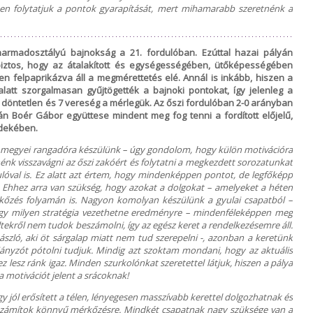
en folytatjuk a pontok gyarapítását, mert mihamarabb szeretnénk a
harmadosztályú bajnokság a 21. fordulóban. Ezúttal hazai pályán
biztos, hogy az átalakított és egységességében, ütőképességében
 felpaprikázva áll a megmérettetés elé. Annál is inkább, hiszen a
 alatt szorgalmasan gyűjtögették a bajnoki pontokat, így jelenleg a
, 4 döntetlen és 7 vereség a mérlegük. Az őszi fordulóban 2-0 arányban
án Boér Gábor együttese mindent meg fog tenni a fordított előjelű,
dekében.
, megyei rangadóra készülünk – úgy gondolom, hogy külön motivációra
énk visszavágni az őszi zakóért és folytatni a megkezdett sorozatunkat
lóval is. Ez alatt azt értem, hogy mindenképpen pontot, de legfőképp
. Ehhez arra van szükség, hogy azokat a dolgokat – amelyeket a héten
rkőzés folyamán is. Nagyon komolyan készülünk a gyulai csapatból –
ogy milyen stratégia vezethetne eredményre – mindenféleképpen meg
ültekről nem tudok beszámolni, így az egész keret a rendelkezésemre áll.
László, aki öt sárgalap miatt nem tud szerepelni -, azonban a keretünk
ányzót pótolni tudjuk. Mindig azt szoktam mondani, hogy az aktuális
 ez lesz ránk igaz. Minden szurkolónkat szeretettel látjuk, hiszen a pálya
 motivációt jelent a srácoknak!
ogy jól erősített a télen, lényegesen masszívabb kerettel dolgozhatnak és
m számítok könnyű mérkőzésre. Mindkét csapatnak nagy szüksége van a