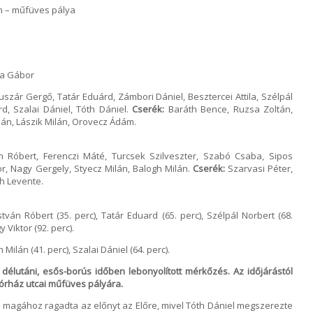
n – műfüves pálya
da Gábor
zár Gergő, Tatár Eduárd, Zámbori Dániel, Besztercei Attila, Szélpál
d, Szalai Dániel, Tóth Dániel.
Cserék:
Baráth Bence, Ruzsa Zoltán,
lán, Lászik Milán, Orovecz Ádám.
 Róbert, Ferenczi Máté, Turcsek Szilveszter, Szabó Csaba, Sipos
or, Nagy Gergely, Styecz Milán, Balogh Milán.
Cserék:
Szarvasi Péter,
th Levente.
stván Róbert (35. perc), Tatár Eduard (65. perc), Szélpál Norbert (68.
 Viktor (92. perc).
Milán (41. perc), Szalai Dániel (64. perc).
délutáni, esős-borús időben lebonyolított mérkőzés. Az időjárástól
Kórház utcai műfüves pályára.
en magához ragadta az előnyt az Előre, mivel Tóth Dániel megszerezte