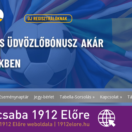
Eseménynaptár
Jegy-bérlet
Tabella-Sorsolás
»
Kapcsolat
»
T