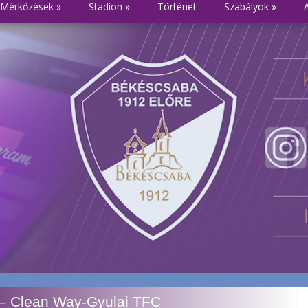
Mérkőzések
»
Stadion
»
Történet
Szabályok
»
 – Clean Way-Gyulai TFC