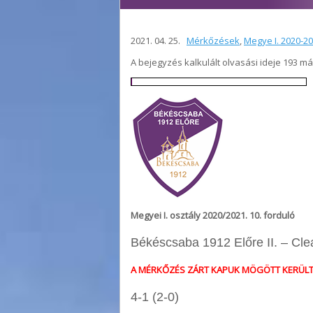
2021. 04. 25.
Mérkőzések
,
Megye I. 2020-2
A bejegyzés kalkulált olvasási ideje 193 m
Megyei I. osztály 2020/2021. 10. forduló
Békéscsaba 1912 Előre II. – Cl
A MÉRKŐZÉS ZÁRT KAPUK MÖGÖTT KERÜL
4-1 (2-0)