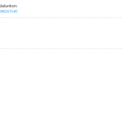
dalunkon:
386261540