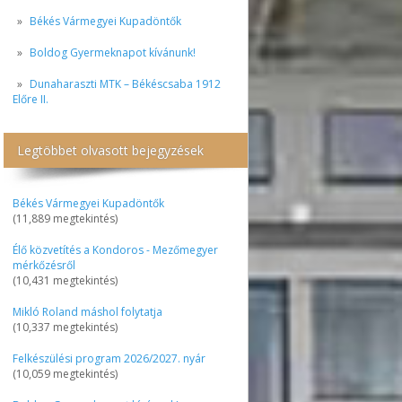
Békés Vármegyei Kupadöntők
Boldog Gyermeknapot kívánunk!
Dunaharaszti MTK – Békéscsaba 1912
Előre II.
Legtöbbet olvasott bejegyzések
Békés Vármegyei Kupadöntők
(11,889 megtekintés)
Élő közvetítés a Kondoros - Mezőmegyer
mérkőzésről
(10,431 megtekintés)
Mikló Roland máshol folytatja
(10,337 megtekintés)
Felkészülési program 2026/2027. nyár
(10,059 megtekintés)