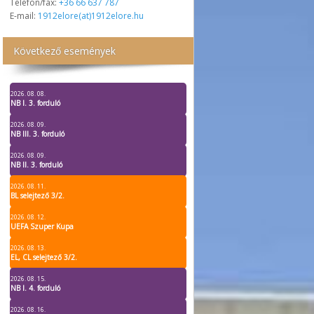
Telefon/fax:
+36 66 637 787
E-mail:
1912elore(at)1912elore.hu
Következő események
2026. 08. 08.
NB I. 3. forduló
2026. 08. 09.
NB III. 3. forduló
2026. 08. 09.
NB II. 3. forduló
2026. 08. 11.
BL selejtező 3/2.
2026. 08. 12.
UEFA Szuper Kupa
2026. 08. 13.
EL, CL selejtező 3/2.
2026. 08. 15.
NB I. 4. forduló
2026. 08. 16.