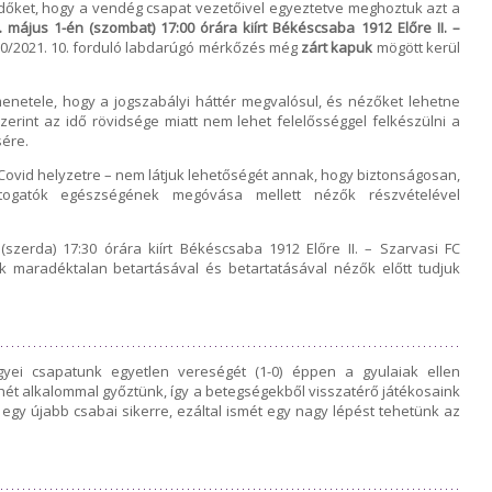
ődőket, hogy a vendég csapat vezetőivel egyeztetve meghoztuk azt a
. május 1-én (szombat) 17:00 órára kiírt Békéscsaba 1912 Előre II. –
20/2021. 10. forduló labdarúgó mérkőzés még
zárt kapuk
mögött kerül
enetele, hogy a jogszabályi háttér megvalósul, és nézőket lehetne
rint az idő rövidsége miatt nem lehet felelősséggel felkészülni a
sére.
 Covid helyzetre – nem látjuk lehetőségét annak, hogy biztonságosan,
togatók egészségének megóvása mellett nézők részvételével
szerda) 17:30 órára kiírt Békéscsaba 1912 Előre II. – Szarvasi FC
 maradéktalan betartásával és betartatásával nézők előtt tudjuk
yei csapatunk egyetlen vereségét (1-0) éppen a gyulaiak ellen
l hét alkalommal győztünk, így a betegségekből visszatérő játékosaink
 egy újabb csabai sikerre, ezáltal ismét egy nagy lépést tehetünk az