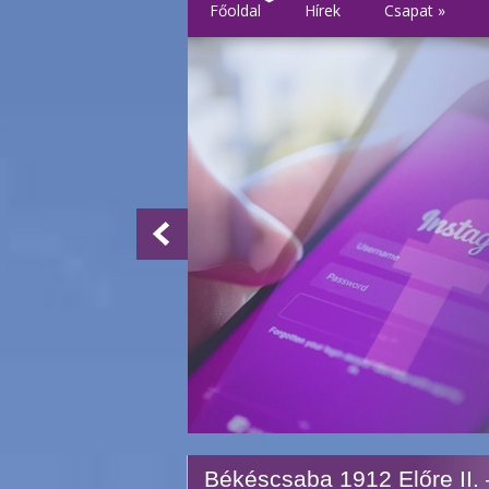
Főoldal
Hírek
Csapat
»
Békéscsaba 1912 Előre II.