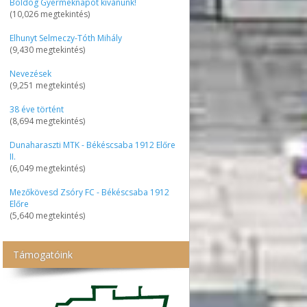
Boldog Gyermeknapot kívánunk!
(10,026 megtekintés)
Elhunyt Selmeczy-Tóth Mihály
(9,430 megtekintés)
Nevezések
(9,251 megtekintés)
38 éve történt
(8,694 megtekintés)
Dunaharaszti MTK - Békéscsaba 1912 Előre
II.
(6,049 megtekintés)
Mezőkövesd Zsóry FC - Békéscsaba 1912
Előre
(5,640 megtekintés)
Támogatóink