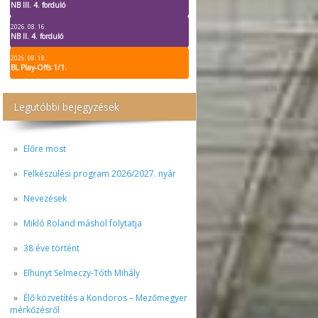
NB III. 4. forduló
2026. 08. 16.
NB II. 4. forduló
2026. 08. 18.
BL Play-Offs 1/1.
Legutóbbi bejegyzések
Előre most
Felkészülési program 2026/2027. nyár
Nevezések
Mikló Roland máshol folytatja
38 éve történt
Elhunyt Selmeczy-Tóth Mihály
Élő közvetítés a Kondoros – Mezőmegyer
mérkőzésről