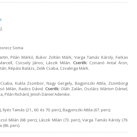
a
2.
ahorecz Soma
artin, Pilán Márkó, Bukor Zoltán Márk, Varga Tamás Károly, Farkas
arcell, Csicsely János, Lászik Milán.
Cserék:
Czinanó Antal Áron,
ltán, Répási Balázs, Zelik Csaba, Czvalinga Márk.
Csaba, Kukla Zsombor, Nagy Gergely, Bagyinszki Attila, Zsömbörgi
zsó Milán, Radics Dávid.
Cserék:
Oláh Zalán, Oszlács Márton Dániel,
a, Pilán Richárd, Jimoh Dániel Adenike.
Ilyés Tamás (21., 60. és 70. perc), Bagyinszki Attila (67. perc).
zsó Milán (68. perc), Lászik Milán (73. perc), Varga Tamás Károly (79.
 (86. perc).