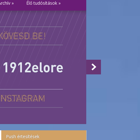
Archív
»
Élő tudósítások
»
Push értesítések