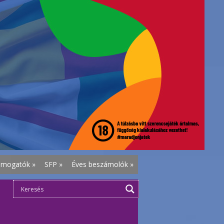
ámogatók
»
SFP
»
Éves beszámolók
»