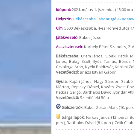
Időpont:
2021. május 1. (szombat) 15:00 óra
Helyszín:
Békéscsaba Labdarúgó Akadémi
Cím:
5600 Békéscsaba, 4-es Honvéd utca 1/
Játékvezető:
Bakos József
Asszisztensek:
Korbely Péter Szabolcs, Z
Békéscsaba:
Uram János, Sipaki Patrik M
János, Balog Zsolt, Ilyés Tamás, Bónus M
Czvalinga Áron, Nyéki Boldizsár, Körömi Zo
Vezetőedző:
Brlázs István Gábor
Gyula:
Kajári János, Nagy Sándor, Szabó 
Márton, Repisky Dániel, Kovács Zsolt, Bo
Patkás Gergő, Barthalos Dávid, Bondár Attil
Vezetőedző:
Szentléleki Béla
Gólszerzők:
Bukor Zoltán Márk (10. perc), 
Sárga lapok:
Farkas János (12. perc), Bo
perc), Barthalos Dávid (81. perc), Zelik Csaba