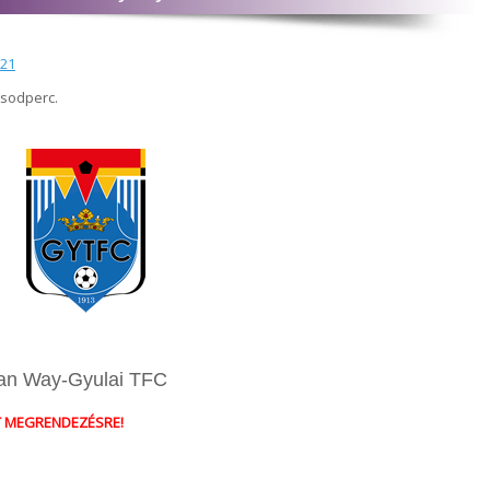
021
ásodperc.
ean Way-Gyulai TFC
T MEGRENDEZÉSRE!