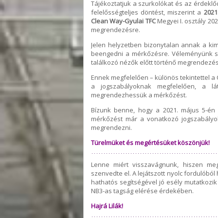
Tájékoztatjuk a szurkolókat és az érdekl
felelősségteljes döntést, miszerint a
2021
Clean Way-Gyulai TFC
Megyei I. osztály 20
megrendezésre.
Jelen helyzetben bizonytalan annak a kim
beengedni a mérkőzésre. Véleményünk sze
találkozó nézők előtt történő megrendezé
Ennek megfelelően – különös tekintettel a
a jogszabályoknak megfelelően, a lá
megrendezhessük a mérkőzést.
Bízunk benne, hogy a 2021. május 5-én (
mérkőzést már a vonatkozó jogszabályok
megrendezni.
Türelmüket és megértésüket köszönjük!
Lenne miért visszavágnunk, hiszen meg
szenvedte el. A lejátszott nyolc fordulóbó
hathatós segítségével jó esély mutatkozik
NB3-as tagság elérése érdekében.
Hajrá Lilák!