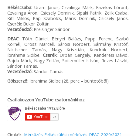
Békéscsaba:
Uram János, Czvalinga Márk, Fazekas Lóránt,
Czvalinga Áron, Csicsely Dominik, Sipaki Patrik, Zelik Csaba,
Kitl Miklós, Pap Szabolcs, Máris Dominik, Csicsely János.
Cserék:
Bukor Zoltán.
Vezetőedző:
Preisinger Sándor
DEAC:
Tóth Dániel, Bényei Balázs, Papp Ferenc, Szabó
Kornél, Orosz Marcell, Sárosi Norbert, Sármány Kristóf,
Nikitscher Tamás, Nagy Krisztián, Kundrák Norbert,
Ibrahima Sidibe.
Cserék:
Urbán Gergely, Kenderesi Dávid,
Gajda Márk, Nagy Zoltán, Spitzmüller István, Rezes László,
Sándor Tamás.
Vezetőedző:
Sándor Tamás
Gólszerző:
Ibrahima Sidibe (28. perc – büntetőből).
Csatlakozzon YouTube csatornánkhoz:
Címkék:
Mérkőzés
,
Felkészülési mérkőzés
,
DEAC
,
2020/2021