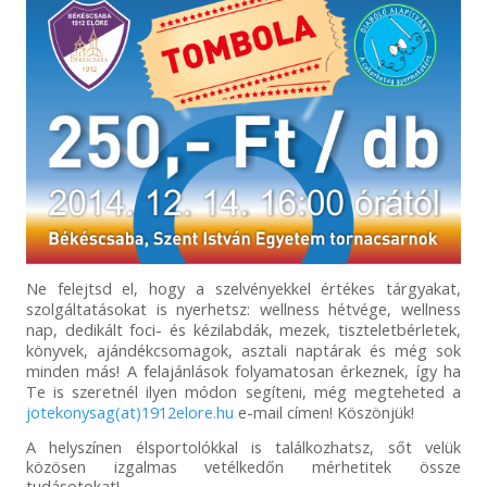
Ne felejtsd el, hogy a szelvényekkel értékes tárgyakat,
szolgáltatásokat is nyerhetsz: wellness hétvége, wellness
nap, dedikált foci- és kézilabdák, mezek, tiszteletbérletek,
könyvek, ajándékcsomagok, asztali naptárak és még sok
minden más! A felajánlások folyamatosan érkeznek, így ha
Te is szeretnél ilyen módon segíteni, még megteheted a
jotekonysag(at)1912elore.hu
e-mail címen! Köszönjük!
A helyszínen élsportolókkal is találkozhatsz, sőt velük
közösen izgalmas vetélkedőn mérhetitek össze
tudásotokat!