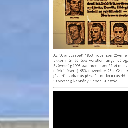
Az “Aranycsapat” 1953. november 25-én a
akkor már 90 éve veretlen angol válog
Szövetség 1993-ban november 25-ét nemzet
mérkőzésén (1953. november 25.): Grosic
József – Zakariás József – Budai II László
Szövetségi kapitány: Sebes Gusztáv.