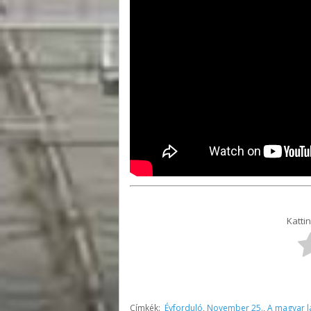
Kattin
Címkék:
Évforduló
,
November 25.
,
A magyar l