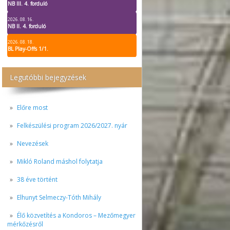
NB III. 4. forduló
2026. 08. 16.
NB II. 4. forduló
2026. 08. 18.
BL Play-Offs 1/1.
Legutóbbi bejegyzések
Előre most
Felkészülési program 2026/2027. nyár
Nevezések
Mikló Roland máshol folytatja
38 éve történt
Elhunyt Selmeczy-Tóth Mihály
Élő közvetítés a Kondoros – Mezőmegyer
mérkőzésről