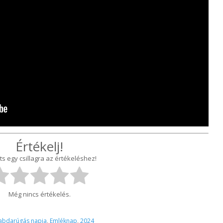
Értékelj!
ts egy csillagra az értékeléshez!
Még nincs értékelés.
abdarúgás napja
,
Emléknap
,
2024