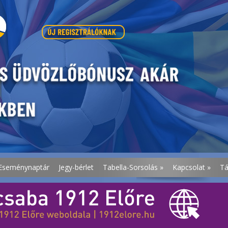
Eseménynaptár
Jegy-bérlet
Tabella-Sorsolás
»
Kapcsolat
»
T