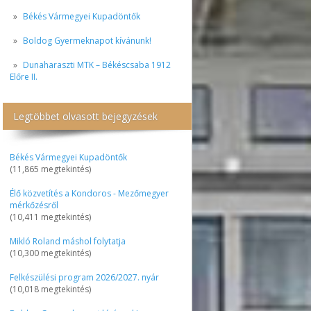
Békés Vármegyei Kupadöntők
Boldog Gyermeknapot kívánunk!
Dunaharaszti MTK – Békéscsaba 1912
Előre II.
Legtöbbet olvasott bejegyzések
Békés Vármegyei Kupadöntők
(11,865 megtekintés)
Élő közvetítés a Kondoros - Mezőmegyer
mérkőzésről
(10,411 megtekintés)
Mikló Roland máshol folytatja
(10,300 megtekintés)
Felkészülési program 2026/2027. nyár
(10,018 megtekintés)