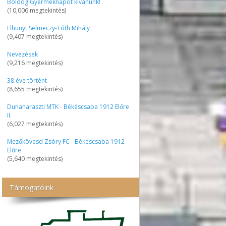
Boldog Gyermeknapot kívánunk!
(10,006 megtekintés)
Elhunyt Selmeczy-Tóth Mihály
(9,407 megtekintés)
Nevezések
(9,216 megtekintés)
38 éve történt
(8,655 megtekintés)
Dunaharaszti MTK - Békéscsaba 1912 Előre
II.
(6,027 megtekintés)
Mezőkövesd Zsóry FC - Békéscsaba 1912
Előre
(5,640 megtekintés)
Támogatóink