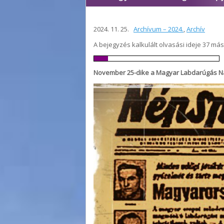
2024. 11. 25.
Archívum – 2024.
,
Archív
A bejegyzés kalkulált olvasási ideje 37 má
November 25-dike a Magyar Labdarúgás Nap