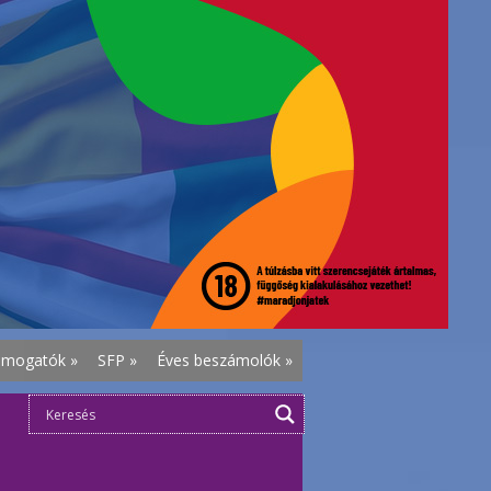
ámogatók
»
SFP
»
Éves beszámolók
»