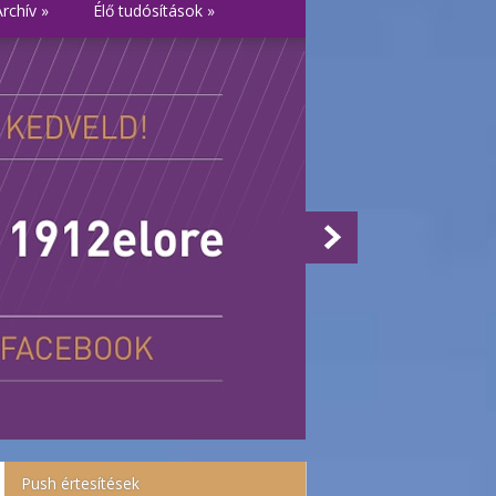
Archív
»
Élő tudósítások
»
Push értesítések