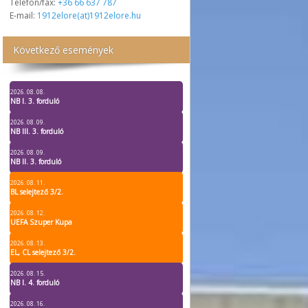
Telefon/fax:
+36 66 637 787
E-mail:
1912elore(at)1912elore.hu
Következő események
2026. 08. 08.
NB I. 3. forduló
2026. 08. 09.
NB III. 3. forduló
2026. 08. 09.
NB II. 3. forduló
2026. 08. 11.
BL selejtező 3/2.
2026. 08. 12.
UEFA Szuper Kupa
2026. 08. 13.
EL, CL selejtező 3/2.
2026. 08. 15.
NB I. 4. forduló
2026. 08. 16.