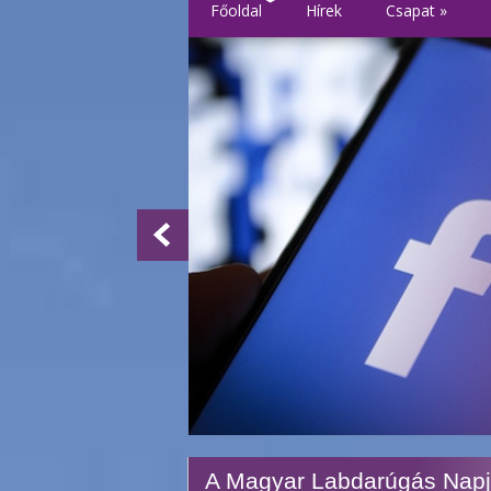
Főoldal
Hírek
Csapat
»
A Magyar Labdarúgás Nap