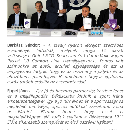
Barkász Sándor:
– A tavaly nyáron létrejött szerződés
eredményét láthatják, melynek tárgya 12 darab
Volkswagen Golf 1.6 TDI Sportsvan és 1 darab Volkswagen
Passat 2.0 Comfort Line személygépkocsi. Fontos volt
számunkra az autók arculati egységessége és azt is
lényegesnek tartjuk, hogy ez az összhang a pályán és az
öltözőben is jelen legyen. Bízunk benne, hogy az egyforma
autók tovább erősítik az összetartozást!
Eppel János:
– Egy jó és hasznos partnerség kezdete lehet
ez a megállapodás. Békéscsaba kitűnik a sport iránti
elkötelezettségével, így a jó hírnévhez és a sportossághoz
megfelelő minőségű, sportos autókkal szerettünk volna
hozzájárulni. Bízunk benne, hogy ezzel is
megfelelőképpen elő tudjuk segíteni a Békéscsaba 1912
Előre sikeresebb szereplését az első osztályú ligában!