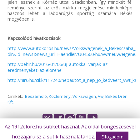
jelen lesznek a Kórház utcai Stadionban, így mindkét fél
reménye szerint az erős márka megjelenése mindenképp
hasznos lehet a labdarúgás sportág számára Békés
megyében is.
Kapcsolódó hivatkozások:
http://www.autokoros.hu/news/Volkswagenek_a_Bekescsaba_19
dlr&id=news&news_url=Haendler/U04560/hu/vw/neuw/eigenese
http://behir.hu/2016/01/06/uj-autokkal-varjak-az-
eredmenyeket-az-elorenel
http://hir6.hu/cikk/117240/nepautot_a_nep_jo_kedveert_vwt_kap
Címkék:
Beszámoló
,
Közlemény
,
Volkswagen
,
Vw
,
Békés Drén
Kft.
Az 1912elore.hu sütiket használ. Az oldal böngészésével
Olvasta már?
hozzájárulsz a sütik használatához.
© Békéscsaba 1912 Előre Futball Zrt.
Elfogadom