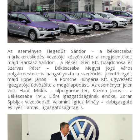
Az eseményen Hegedűs Sándor – a békéscsabai
márkakereskedés vezetője köszöntötte a megjelenteket,
majd Barkász Sándor – a Békés Drén Kft. tulajdonosa és
Szarvas Péter – Békéscsaba Megyei Jogú város
polgármestere is hangsúlyozta a szerződés jelentőségét,
majd Eppel János – a Porsche Hungária Kft. ügyvezető
igazgatója üdvözölte a megállapodást. Az eseményen jelen
volt: Hanó Miklós – alpolgármester, Kozma János – a
Békéscsaba 1912 Előre igazgatóságának elnöke, Zoran
Spisljak vezetőedző, valamint Igricz Mihály – klubigazgató
és Ilyés Tamás – igazgatósági tag is.