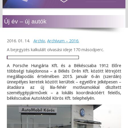
Új év – új autók
2016. 01. 14.
Archív
,
Archívum – 2016.
A bejegyzés kalkulált olvasási ideje 170 másodperc.
A Porsche Hungária Kft. és a Békéscsaba 1912 Előre
többségi tulajdonosa – a Békés Drén Kft. között létrejött
megállapodás értelmében 2015. január 6-án (szerdán)
ünnepélyes keretek között kerültek – egyelőre jelképesen –
átadásra az új lila-fehér motívumokkal díszített
személygépjárművek – a lokális koordinációért felelős,
békéscsabai AutoMobil Körös Kft. telephelyén.