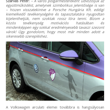
Szarvas Péter:
– A város polgármestereként üdvözöljük az
együttműködést, amelynek szimbolikus jelentősége is van
– hiszen visszatekintve a Porsche Hungária Kft. eddigi
kiemelkedő tevékenységére és tapasztalatára nyugodtan
kijelenthetjük, nem szoktak rossz lóra tenni. Bízom a
közös tevékenység motivációs hatásában és
mindenképpen egy sokkal eredményesebb tavaszi szezont
várok! Úgy gondolom, hogy most már minden adott a
sikeresebb szerepléshez.
A Volkswagen arculati elemei továbbra is hangsúlyosan