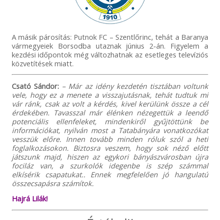
A másik párosítás: Putnok FC – Szentlőrinc, tehát a Baranya
vármegyeiek Borsodba utaznak június 2-án. Figyelem a
kezdési időpontok még változhatnak az esetleges televíziós
közvetítések miatt.
Csató Sándor:
– Már az idény kezdetén tisztában voltunk
vele, hogy ez a menete a visszajutásnak, tehát tudtuk mi
vár ránk, csak az volt a kérdés, kivel kerülünk össze a cél
érdekében. Tavasszal már élénken nézegettük a leendő
potenciális ellenfeleket, mindenkiről gyűjtöttünk be
információkat, nyilván most a Tatabányára vonatkozókat
vesszük előre. Innen tovább minden róluk szól a heti
foglalkozásokon. Biztosra veszem, hogy sok néző előtt
játszunk majd, hiszen az egykori bányászvárosban újra
fociláz van, a szurkolók idegenbe is szép számmal
elkísérik csapatukat.. Ennek megfelelően jó hangulatú
összecsapásra számítok.
Hajrá Lilák!