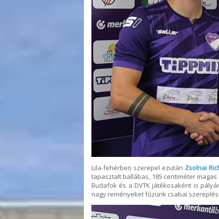
Lila-fehérben szerepel ezután
Zsolnai Ric
tapasztalt ballábas, 185 centiméter magas
Budafok és a DVTK játékosaként is pályára
nagy reményeket fűzünk csabai szereplés