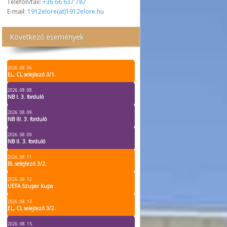
Telefon/fax:
+36 66 637 787
E-mail:
1912elore(at)1912elore.hu
Következő események
2026. 08. 06.
EL, CL selejtező 3/1.
2026. 08. 08.
NB I. 3. forduló
2026. 08. 09.
NB III. 3. forduló
2026. 08. 09.
NB II. 3. forduló
2026. 08. 11.
BL selejtező 3/2.
2026. 08. 12.
UEFA Szuper Kupa
2026. 08. 13.
EL, CL selejtező 3/2.
2026. 08. 15.