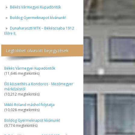
Békés Vármegyei Kupadöntők
Boldog Gyermeknapot kívánunk!
Dunaharaszti MTK – Békéscsaba 1912
Előre II.
Legtöbbet olvasott bejegyzések
Békés Vármegyei Kupadöntők
(11,646 megtekintés)
Élő közvetítés a Kondoros - Mezőmegyer
mérkőzésről
(10,212 megtekintés)
Mikló Roland máshol folytatja
(10,028 megtekintés)
Boldog Gyermeknapot kívánunk!
(9,774 megtekintés)