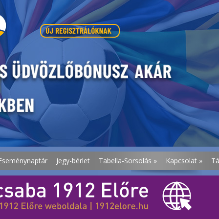
Eseménynaptár
Jegy-bérlet
Tabella-Sorsolás
»
Kapcsolat
»
T