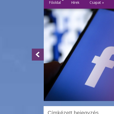
Főoldal
Hírek
Csapat
»
Címkézett bejegyzés