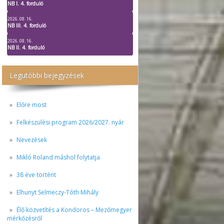
NB I. 4. forduló
2026. 08. 16.
NB III. 4. forduló
2026. 08. 16.
NB II. 4. forduló
Legutóbbi bejegyzések
Előre most
Felkészülési program 2026/2027. nyár
Nevezések
Mikló Roland máshol folytatja
38 éve történt
Elhunyt Selmeczy-Tóth Mihály
Élő közvetítés a Kondoros – Mezőmegyer
mérkőzésről