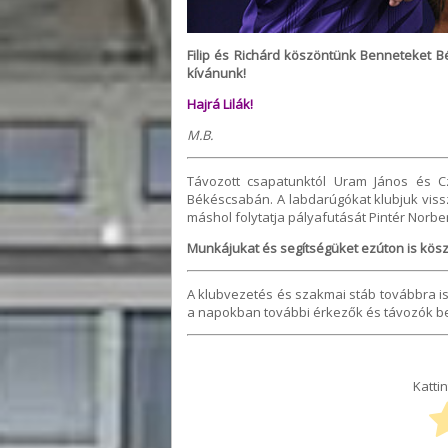
Filip és Richárd köszöntünk Benneteket Bé
kívánunk!
Hajrá Lilák!
M.B.
Távozott csapatunktól Uram János és C
Békéscsabán. A labdarúgókat klubjuk vissz
máshol folytatja pályafutását Pintér Norber
Munkájukat és segítségüket ezúton is kösz
A klubvezetés és szakmai stáb továbbra i
a napokban további érkezők és távozók bej
Kattin