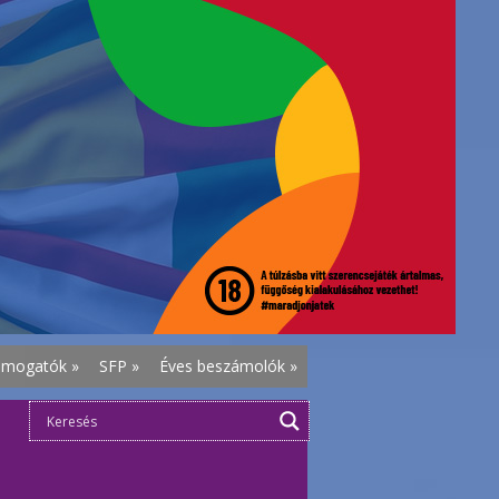
ámogatók
»
SFP
»
Éves beszámolók
»