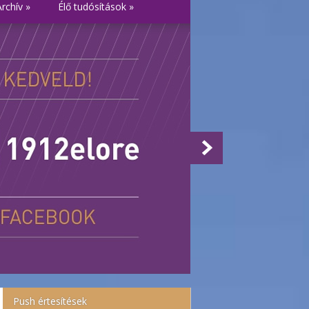
Archív
»
Élő tudósítások
»
Push értesítések