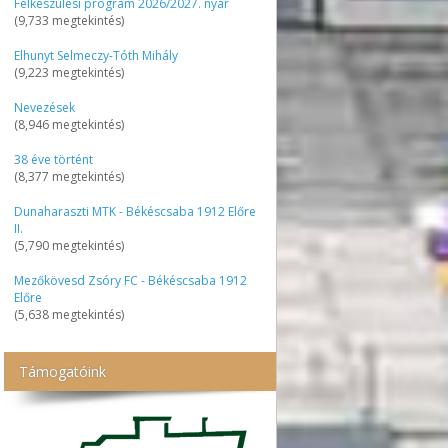
Felkészülési program 2026/2027. nyár
(9,733 megtekintés)
Elhunyt Selmeczy-Tóth Mihály
(9,223 megtekintés)
Nevezések
(8,946 megtekintés)
38 éve történt
(8,377 megtekintés)
Dunaharaszti MTK - Békéscsaba 1912 Előre
II.
(5,790 megtekintés)
Mezőkövesd Zsóry FC - Békéscsaba 1912
Előre
(5,638 megtekintés)
Támogatóink