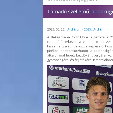
Támadó szellemű labdarúgó
2025. 06. 25.
Archívum - 2025.
,
Archív
A Békéscsaba 1912 Előre leigazolta a 
csapatától érkezett a Viharsarokba. Az e
hiszen a családi dinasztia képviselői ho
játékos bemutatkozhatott a Bundesligá
alkalommal lépett kezdőként pályára. Az
gyorsaságáról és fejjátékáról ismert labda