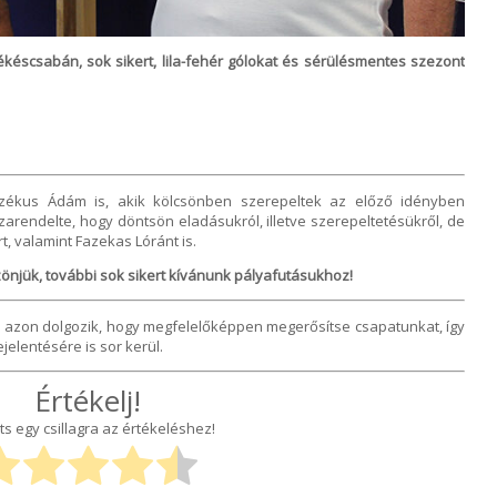
késcsabán, sok sikert, lila-fehér gólokat és sérülésmentes szezont
zékus Ádám is, akik kölcsönben szerepeltek az előző idényben
arendelte, hogy döntsön eladásukról, illetve szerepeltetésükről, de
t, valamint Fazekas Lóránt is.
önjük, további sok sikert kívánunk pályafutásukhoz!
s azon dolgozik, hogy megfelelőképpen megerősítse csapatunkat, így
elentésére is sor kerül.
Értékelj!
ts egy csillagra az értékeléshez!