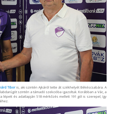
hárd Tibor
is, aki szintén Ajkáról tette át székhelyét Békéscsabára. A
 labdarúgót szintén a támadó szekcióba igazoltuk. Korábban a Vác, a
 lépett és adatlapján 518 mérkőzés mellett 191 gól is szerepel, így
éhez.