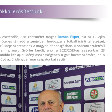
kkal erősítettünk
25 esztendős, 185 centiméter magas
Borsos Filipet
, aki az FC Ajka
rőteljes támadó a génjeiben hordozza a futball iránti tehetséget,
sszú ideje szerepelnek a magyar labdarúgásban. A soproni születésű
ban is, majd Győrbe került, ahol a 2022/2023-as szezonban 23
 utóbbi két ajkai idény összességében 8 gólt hozott számára, de a
rúgó az új idényben már csapatunkat segíti.