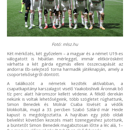
Fotó: mlsz.hu
Két mérkőzés, két győzelem – a magyar és a német U19-es
válogatott is hibátlan mérleggel, immár elitkörösként
várhatta a két gárda egymás elleni összecsapását az
andorrai Eb-selejtező torna harmadik játéknapján, amely a
csoportelsőségről döntött.
A találkozót a németek kezdték aktívabban, a
csapatkapitányi karszalagot viselő Yaakobishivili Áronnak bő
tíz perc alatt háromszor kellett védenie. A félidő derekán
nekünk is voltak lehetőségeink, több szögletet rúghattunk,
Simon Benedek és Molnár Csaba lövését a védők
blokkolták, majd a 33. percben Szabó Szilárd már Heide
kapust is megdolgoztatta. A hajrában egy jobb oldali
beívelést követően kezezés miatt tizenegyeshez jutottunk,
a büntetőt Simon Benedek magabiztosan lőtte a léc alá, 1–