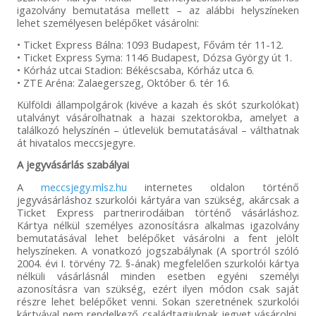
igazolvány bemutatása mellett – az alábbi helyszíneken
lehet személyesen belépőket vásárolni:
• Ticket Express Bálna: 1093 Budapest, Fővám tér 11-12.
• Ticket Express Syma: 1146 Budapest, Dózsa György út 1.
• Kórház utcai Stadion: Békéscsaba, Kórház utca 6.
• ZTE Aréna: Zalaegerszeg, Október 6. tér 16.
Külföldi állampolgárok (kivéve a kazah és skót szurkolókat)
utalványt vásárolhatnak a hazai szektorokba, amelyet a
találkozó helyszínén – útlevelük bemutatásával – válthatnak
át hivatalos meccsjegyre.
A jegyvásárlás szabályai
A
meccsjegy.mlsz.hu
internetes oldalon történő
jegyvásárláshoz szurkolói kártyára van szükség, akárcsak a
Ticket Express partnerirodáiban történő vásárláshoz.
Kártya nélkül személyes azonosításra alkalmas igazolvány
bemutatásával lehet belépőket vásárolni a fent jelölt
helyszíneken. A vonatkozó jogszabálynak (A sportról szóló
2004. évi I. törvény 72. §-ának) megfelelően szurkolói kártya
nélküli vásárlásnál minden esetben egyéni személyi
azonosításra van szükség, ezért ilyen módon csak saját
részre lehet belépőket venni. Sokan szeretnének szurkolói
kártyával nem rendelkező családtagjuknak jegyet vásárolni,