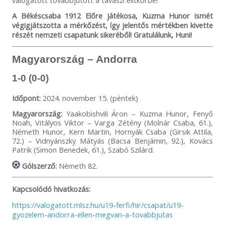
válogatott továbbjutott a tavaszi elitkörbe!
A Békéscsaba 1912 Előre játékosa, Kuzma Hunor ismét
végigjátszotta a mérkőzést, így jelentős mértékben kivette
részét nemzeti csapatunk sikeréből! Gratulálunk, Huni!
Magyarország – Andorra
1-0 (0-0)
Időpont:
2024. november 15. (péntek)
Magyarország:
Yaakobishvili Áron – Kuzma Hunor, Fenyő
Noah, Vitályos Viktor – Varga Zétény (Molnár Csaba, 61.),
Németh Hunor, Kern Martin, Hornyák Csaba (Girsik Attila,
72.) – Vidnyánszky Mátyás (Bacsa Benjámin, 92.), Kovács
Patrik (Simon Benedek, 61.), Szabó Szilárd.
Gólszerző:
Németh 82.
Kapcsolódó hivatkozás:
https://valogatott.mlsz.hu/u19-ferfi/hir/csapat/u19-
gyozelem-andorra-ellen-megvan-a-tovabbjutas