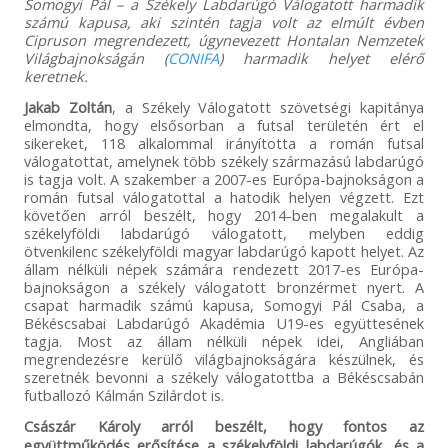
Somogyi Pál – a Székely Labdarúgó Válogatott harmadik
számú kapusa, aki szintén tagja volt az elmúlt évben
Cipruson megrendezett, úgynevezett Hontalan Nemzetek
Világbajnokságán (
CONIFA
) harmadik helyet elérő
keretnek.
Jakab Zoltán
, a Székely Válogatott szövetségi kapitánya
elmondta, hogy elsősorban a futsal területén ért el
sikereket, 118 alkalommal irányította a román futsal
válogatottat, amelynek több székely származású labdarúgó
is tagja volt. A szakember a 2007-es Európa-bajnokságon a
román futsal válogatottal a hatodik helyen végzett. Ezt
követően arról beszélt, hogy 2014-ben megalakult a
székelyföldi labdarúgó válogatott, melyben eddig
ötvenkilenc székelyföldi magyar labdarúgó kapott helyet. Az
állam nélküli népek számára rendezett 2017-es Európa-
bajnokságon a székely válogatott bronzérmet nyert. A
csapat harmadik számú kapusa, Somogyi Pál Csaba, a
Békéscsabai Labdarúgó Akadémia U19-es együttesének
tagja. Most az állam nélküli népek idei, Angliában
megrendezésre kerülő világbajnokságára készülnek, és
szeretnék bevonni a székely válogatottba a Békéscsabán
futballozó Kálmán Szilárdot is.
Császár Károly arról beszélt, hogy fontos az
együttműködés erősítése a székelyföldi labdarúgók, és a