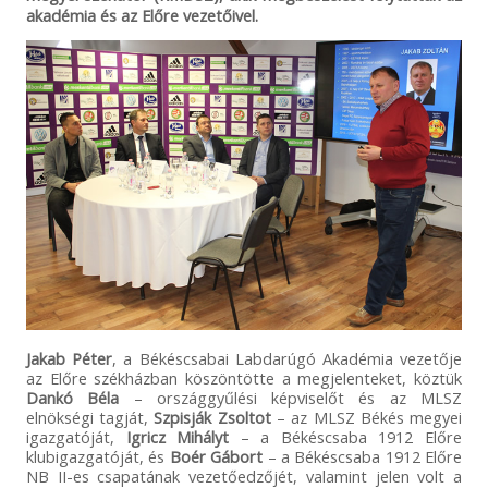
akadémia és az Előre vezetőivel.
Jakab Péter
, a Békéscsabai Labdarúgó Akadémia vezetője
az Előre székházban köszöntötte a megjelenteket, köztük
Dankó Béla
– országgyűlési képviselőt és az MLSZ
elnökségi tagját,
Szpisják Zsoltot
– az MLSZ Békés megyei
igazgatóját,
Igricz Mihályt
– a Békéscsaba 1912 Előre
klubigazgatóját, és
Boér Gábort
– a Békéscsaba 1912 Előre
NB II-es csapatának vezetőedzőjét, valamint jelen volt a