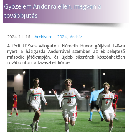
Győzelem Andorra ellen, megvan a
továbbjutás
2024. 11. 16.
Archívum – 2024.
,
Archív
A férfi U19-es válogatott Németh Hunor góljával 1–0-ra
nyert a házigazda Andorrával szemben az Eb-selejtező
második játéknapján, és újabb sikerének köszönhetően
továbbjutott a tavaszi elitkörbe.