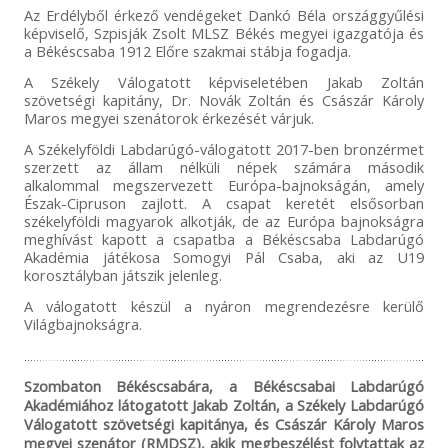
Az Erdélyből érkező vendégeket Dankó Béla országgyűlési
képviselő, Szpisják Zsolt MLSZ Békés megyei igazgatója és
a Békéscsaba 1912 Előre szakmai stábja fogadja.
A Székely Válogatott képviseletében Jakab Zoltán
szövetségi kapitány, Dr. Novák Zoltán és Császár Károly
Maros megyei szenátorok érkezését várjuk.
A Székelyföldi Labdarúgó-válogatott 2017-ben bronzérmet
szerzett az állam nélküli népek számára második
alkalommal megszervezett Európa-bajnokságán, amely
Észak-Cipruson zajlott. A csapat keretét elsősorban
székelyföldi magyarok alkotják, de az Európa bajnokságra
meghívást kapott a csapatba a Békéscsaba Labdarúgó
Akadémia játékosa Somogyi Pál Csaba, aki az U19
korosztályban játszik jelenleg.
A válogatott készül a nyáron megrendezésre kerülő
Világbajnokságra.
Szombaton Békéscsabára, a Békéscsabai Labdarúgó
Akadémiához látogatott Jakab Zoltán, a Székely Labdarúgó
Válogatott szövetségi kapitánya, és Császár Károly Maros
megyei szenátor (RMDSZ), akik megbeszélést folytattak az