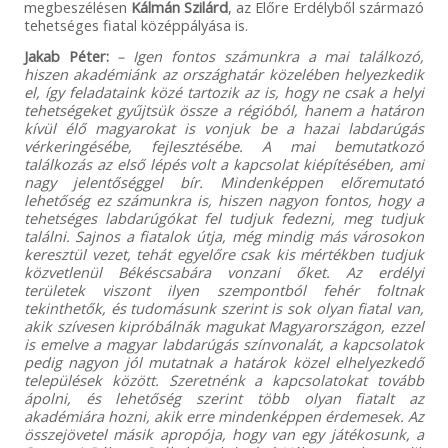
megbeszélésen
Kálmán Szilárd
, az Előre Erdélyből származó
tehetséges fiatal középpályása is.
Jakab Péter:
– Igen fontos számunkra a mai találkozó,
hiszen akadémiánk az országhatár közelében helyezkedik
el, így feladataink közé tartozik az is, hogy ne csak a helyi
tehetségeket gyűjtsük össze a régióból, hanem a határon
kívül élő magyarokat is vonjuk be a hazai labdarúgás
vérkeringésébe, fejlesztésébe. A mai bemutatkozó
találkozás az első lépés volt a kapcsolat kiépítésében, ami
nagy jelentőséggel bír. Mindenképpen előremutató
lehetőség ez számunkra is, hiszen nagyon fontos, hogy a
tehetséges labdarúgókat fel tudjuk fedezni, meg tudjuk
találni. Sajnos a fiatalok útja, még mindig más városokon
keresztül vezet, tehát egyelőre csak kis mértékben tudjuk
közvetlenül Békéscsabára vonzani őket. Az erdélyi
területek viszont ilyen szempontból fehér foltnak
tekinthetők, és tudomásunk szerint is sok olyan fiatal van,
akik szívesen kipróbálnák magukat Magyarországon, ezzel
is emelve a magyar labdarúgás színvonalát, a kapcsolatok
pedig nagyon jól mutatnak a határok közel elhelyezkedő
települések között. Szeretnénk a kapcsolatokat tovább
ápolni, és lehetőség szerint több olyan fiatalt az
akadémiára hozni, akik erre mindenképpen érdemesek. Az
összejövetel másik apropója, hogy van egy játékosunk, a