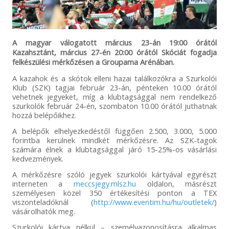
A magyar válogatott március 23-án 19:00 órától
Kazahsztánt, március 27-én 20:00 órától Skóciát fogadja
felkészülési mérkőzésen a Groupama Arénában.
A kazahok és a skótok elleni hazai találkozókra a Szurkolói
Klub (SZK) tagjai február 23-án, pénteken 10.00 órától
vehetnek jegyeket, míg a klubtagsággal nem rendelkező
szurkolók február 24-én, szombaton 10.00 órától juthatnak
hozzá belépőikhez.
A belépők elhelyezkedéstől függően 2.500, 3.000, 5.000
forintba kerülnek mindkét mérkőzésre. Az SZK-tagok
számára élnek a klubtagsággal járó 15-25%-os vásárlási
kedvezmények.
A mérkőzésre szóló jegyek szurkolói kártyával egyrészt
interneten a
meccsjegy.mlsz.hu
oldalon, másrészt
személyesen közel 350 értékesítési ponton a TEX
viszonteladóknál (
http://www.eventim.hu/hu/outletek/
)
vásárolhatók meg.
Szurkolói kártya nélkül – személyazonosításra alkalmas