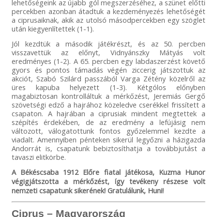
lehetőségeink az újabb gól megszerzéséhez, a szünet előtti
percekben azonban átadtuk a kezdeményezés lehetőségét
a ciprusaiknak, akik az utolsó másodpercekben egy szöglet
után kiegyenlítettek (1-1).
Jól kezdtük a második játékrészt, és az 50. percben
visszavettük az előnyt, Vidnyánszky Mátyás volt
eredményes (1-2). A 65. percben egy labdaszerzést követő
gyors és pontos támadás végén ziccerig játszottuk az
akciót, Szabó Szilárd passzából Varga Zétény közelről az
üres kapuba helyezett (1-3). Kétgólos előnyben
magabiztosan kontrolláltuk a mérkőzést, Jeremiás Gergő
szövetségi edző a hajrához közeledve cserékkel frissített a
csapaton. A hajrában a ciprusiak mindent megtettek a
szépítés érdekében, de az eredmény a lefújásig nem
változott, válogatottunk fontos győzelemmel kezdte a
viadalt. Amennyiben pénteken sikerül legyőzni a házigazda
Andorrát is, csapatunk bebiztosíthatja a továbbjutást a
tavaszi elitkörbe.
A Békéscsaba 1912 Előre fiatal játékosa, Kuzma Hunor
végigjátszotta a mérkőzést, így tevékeny részese volt
nemzeti csapatunk sikerének! Gratulálunk, Huni!
Ciprus – Magyarország