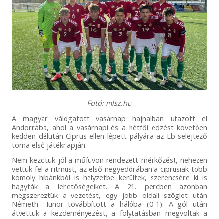
Fotó: mlsz.hu
A magyar válogatott vasárnap hajnalban utazott el
Andorrába, ahol a vasárnapi és a hétfői edzést követően
kedden délután Ciprus ellen lépett pályára az Eb-selejtező
torna első játéknapján.
Nem kezdtük jól a műfüvön rendezett mérkőzést, nehezen
vettük fel a ritmust, az első negyedórában a ciprusiak több
komoly hibánkból is helyzetbe kerültek, szerencsére ki is
hagyták a lehetőségeiket. A 21. percben azonban
megszereztük a vezetést, egy jobb oldali szöglet után
Németh Hunor továbbított a hálóba (0-1). A gól után
átvettük a kezdeményezést, a folytatásban megvoltak a