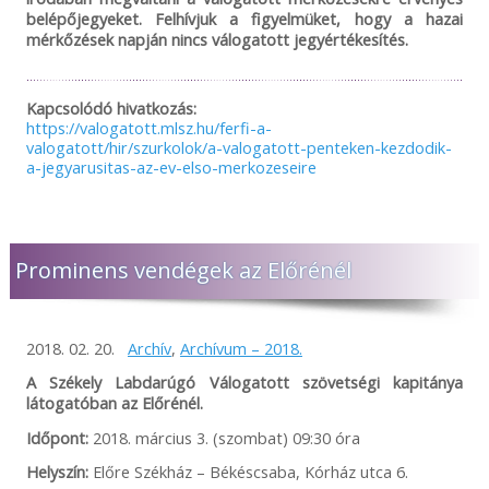
belépőjegyeket. Felhívjuk a figyelmüket, hogy a hazai
mérkőzések napján nincs válogatott jegyértékesítés.
Kapcsolódó hivatkozás:
https://valogatott.mlsz.hu/ferfi-a-
valogatott/hir/szurkolok/a-valogatott-penteken-kezdodik-
a-jegyarusitas-az-ev-elso-merkozeseire
Prominens vendégek az Előrénél
2018. 02. 20.
Archív
,
Archívum – 2018.
A Székely Labdarúgó Válogatott szövetségi kapitánya
látogatóban az Előrénél.
Időpont:
2018. március 3. (szombat) 09:30 óra
Helyszín:
Előre Székház – Békéscsaba, Kórház utca 6.