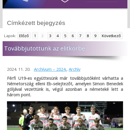
Címkézett bejegyzés
Lapok:
Előző
1
2
3
4
5
6
7
8
9
Következő
Továbbjutottunk az elitkörbe
2024. 11. 20.
Archívum – 2024.
,
Archív
Férfi U19-es együttesünk már továbbjutóként várhatta a
Németország elleni Eb-selejtezőt, amelyen Simon Benedek
góljával vezettünk is, végül azonban a németeké lett a
három pont.