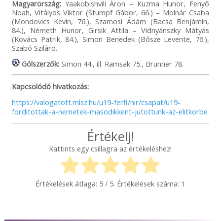
Magyarország:
Yaakobishvili Áron – Kuzma Hunor, Fenyő
Noah, Vitályos Viktor (Stumpf Gábor, 66.) – Molnár Csaba
(Mondovics Kevin, 76.), Szamosi Ádám (Bacsa Benjámin,
84.), Németh Hunor, Girsik Attila – Vidnyánszky Mátyás
(Kovács Patrik, 84.), Simon Benedek (Bősze Levente, 76.),
Szabó Szilárd.
Gólszerzők:
Simon 44., ill. Ramsak 75., Brunner 78.
Kapcsolódó hivatkozás:
https://valogatott.mlsz.hu/u19-ferfi/hir/csapat/u19-
forditottak-a-nemetek-masodikkent-jutottunk-az-elitkorbe
Értékelj!
Kattints egy csillagra az értékeléshez!
Értékelések átlaga:
5
/ 5. Értékelések száma:
1