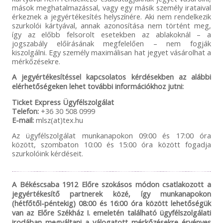
mások meghatalmazással, vagy egy másik személy irataival
érkeznek a jegyértékesítés helyszínére. Aki nem rendelkezik
szurkolói kártyával, annak azonosítása nem történt meg,
így az előbb felsorolt esetekben az ablakoknál – a
jogszabály előírásának megfelelően – nem fogják
kiszolgálni. Egy személy maximálisan hat jegyet vásárolhat a
mérkőzésekre.
A jegyértékesítéssel kapcsolatos kérdésekben az alábbi
elérhetőségeken lehet további információkhoz jutni:
Ticket Express Ügyfélszolgálat
Telefon:
+36 30 508 0999
E-mail:
mlsz(at)tex.hu
Az ügyfélszolgálat munkanapokon 09:00 és 17:00 óra
között, szombaton 10:00 és 15:00 óra között fogadja
szurkolóink kérdéseit.
A Békéscsaba 1912 Előre szokásos módon csatlakozott a
jegyértékesítő partnerek közé, így munkanapokon
(hétfőtől-péntekig) 08:00 és 16:00 óra között lehetőségük
van az Előre Székház I. emeletén található ügyfélszolgálati
irodában megváltani a válogatott mérkőzésekre érvényes