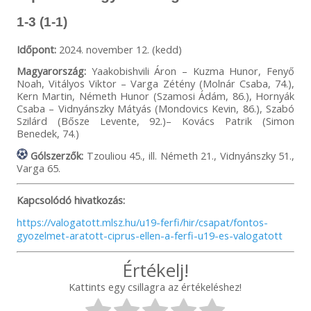
1-3 (1-1)
Időpont:
2024. november 12. (kedd)
Magyarország:
Yaakobishvili Áron – Kuzma Hunor, Fenyő
Noah, Vitályos Viktor – Varga Zétény (Molnár Csaba, 74.),
Kern Martin, Németh Hunor (Szamosi Ádám, 86.), Hornyák
Csaba – Vidnyánszky Mátyás (Mondovics Kevin, 86.), Szabó
Szilárd (Bősze Levente, 92.)– Kovács Patrik (Simon
Benedek, 74.)
Gólszerzők:
Tzouliou 45., ill. Németh 21., Vidnyánszky 51.,
Varga 65.
Kapcsolódó hivatkozás:
https://valogatott.mlsz.hu/u19-ferfi/hir/csapat/fontos-
gyozelmet-aratott-ciprus-ellen-a-ferfi-u19-es-valogatott
Értékelj!
Kattints egy csillagra az értékeléshez!