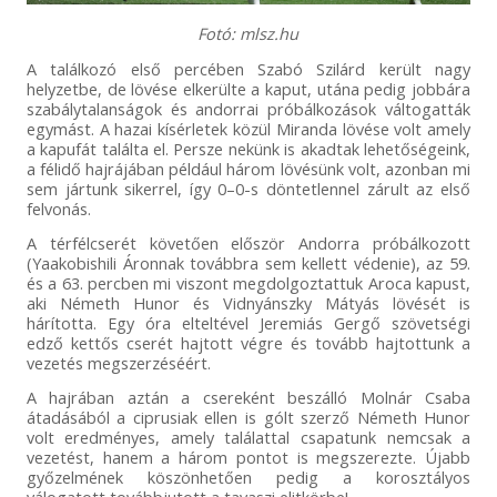
Fotó: mlsz.hu
A találkozó első percében Szabó Szilárd került nagy
helyzetbe, de lövése elkerülte a kaput, utána pedig jobbára
szabálytalanságok és andorrai próbálkozások váltogatták
egymást. A hazai kísérletek közül Miranda lövése volt amely
a kapufát találta el. Persze nekünk is akadtak lehetőségeink,
a félidő hajrájában például három lövésünk volt, azonban mi
sem jártunk sikerrel, így 0–0-s döntetlennel zárult az első
felvonás.
A térfélcserét követően először Andorra próbálkozott
(Yaakobishili Áronnak továbbra sem kellett védenie), az 59.
és a 63. percben mi viszont megdolgoztattuk Aroca kapust,
aki Németh Hunor és Vidnyánszky Mátyás lövését is
hárította. Egy óra elteltével Jeremiás Gergő szövetségi
edző kettős cserét hajtott végre és tovább hajtottunk a
vezetés megszerzéséért.
A hajrában aztán a csereként beszálló Molnár Csaba
átadásából a ciprusiak ellen is gólt szerző Németh Hunor
volt eredményes, amely találattal csapatunk nemcsak a
vezetést, hanem a három pontot is megszerezte. Újabb
győzelmének köszönhetően pedig a korosztályos